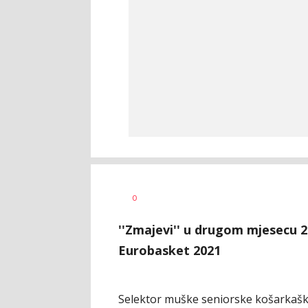
AUTOR
0
mondo.ba/Fena
''Zmajevi'' u drugom mjesecu 20
Eurobasket 2021
Selektor muške seniorske košarkašk