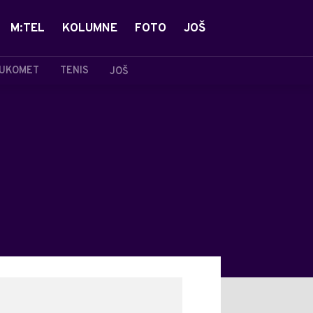
M:TEL
KOLUMNE
FOTO
JOŠ
UKOMET
TENIS
JOŠ