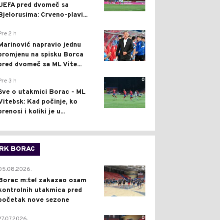
UEFA pred dvomeč sa
Bjelorusima: Crveno-plavi...
0
Pre 2 h
Marinović napravio jednu
promjenu na spisku Borca
pred dvomeč sa ML Vite...
0
Pre 3 h
Sve o utakmici Borac - ML
Vitebsk: Kad počinje, ko
prenosi i koliki je u...
RK BORAC
0
05.08.2026.
Borac m:tel zakazao osam
kontrolnih utakmica pred
početak nove sezone
0
27.07.2026.