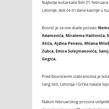
Najbolje košarkaše BiH 21. februara o
Letonije, dok će tri dana kasnije u t
Bosnić je za ove duele pozvao:
Neman
Adamovića, Miralema Halilovića,
Atića, Ajdina Penavu, Milana Miloš
Zubca, Emira Sulejmanovića, Sani
Gegića.
Pred Bosnićevim izabranicima je teža
rang listi, Letonija i Grčka nalaze is
Nakon februarskog prozora uslijedit