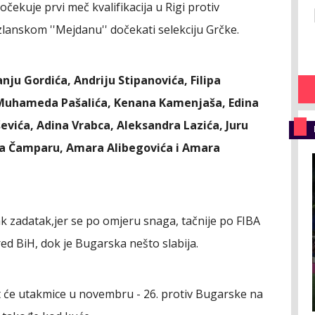
čekuje prvi meč kvalifikacija u Rigi protiv
uzlanskom ''Mejdanu'' dočekati selekciju Grčke.
ju Gordića, Andriju Stipanovića, Filipa
 Muhameda Pašalića, Kenana Kamenjaša, Edina
evića, Adina Vrabca, Aleksandra Lazića, Juru
ja Čamparu, Amara Alibegovića i Amara
k zadatak,jer se po omjeru snaga, tačnije po FIBA
pred BiH, dok je Bugarska nešto slabija.
 će utakmice u novembru - 26. protiv Bugarske na