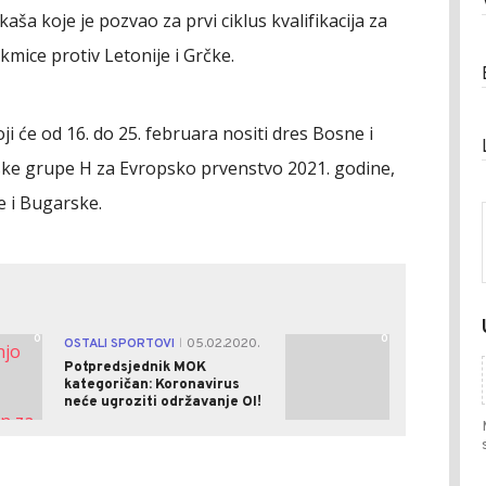
aša koje je pozvao za prvi ciklus kvalifikacija za
mice protiv Letonije i Grčke.
i će od 16. do 25. februara nositi dres Bosne i
ske grupe H za Evropsko prvenstvo 2021. godine,
je i Bugarske.
0
0
OSTALI SPORTOVI
05.02.2020.
|
Potpredsjednik MOK
kategoričan: Koronavirus
neće ugroziti održavanje OI!