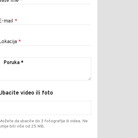
Vaše ime
*
E-mail
*
Lokacija
*
Ubacite video ili foto
Možete da ubacite do 3 fotografije ili videa. Ne
smije biti više od 25 MB.