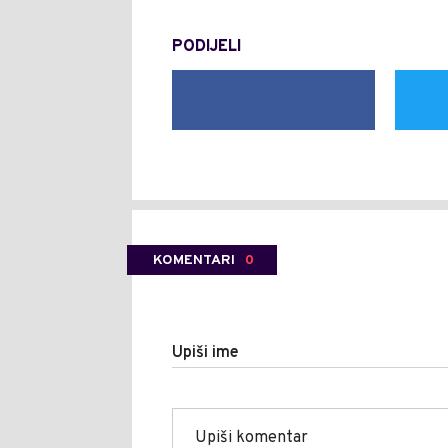
PODIJELI
KOMENTARI
0
Upiši ime