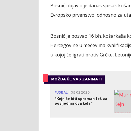
Bosnić objavio je danas spisak košark
Evropsko prvenstvo, odnosno za utak
Bosnić je pozvao 16 bh. košarkaša koj
Hercegovine u mečevima kvalifikacij
u kojoj će igrati protiv Grčke, Letoni
MOŽDA ĆE VAS ZANIMATI
FUDBAL
05.02.2020.
|
"Kejn će biti spreman tek za
posljednja dva kola"