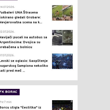
0
24.07.2026.
Fudbaleri UNA Štrasena
šokirano gledali Grobare:
Nevjerovatna scena na k...
0
22.07.2026.
Navijači pucali na autobus sa
Argentincima: Dvojica su
prebačena u bolnicu
1
07.07.2026.
Levski se oglasio: Saopštenje
bugarskog šampiona nekoliko
sati pred meč ...
FK BORAC
0
Pre 7 min
Borcu stigla "čestitka" iz