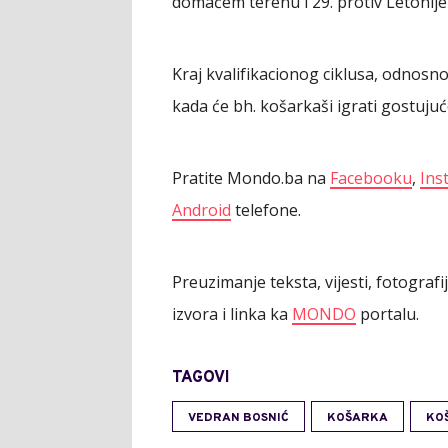
domaćem terenu i 29. protiv Letonij
Kraj kvalifikacionog ciklusa, odnosno
kada će bh. košarkaši igrati gostuju
Pratite Mondo.ba na
Facebooku
,
Ins
Android
telefone.
Preuzimanje teksta, vijesti, fotograf
izvora i linka ka
MONDO
portalu.
TAGOVI
VEDRAN BOSNIĆ
KOŠARKA
KO