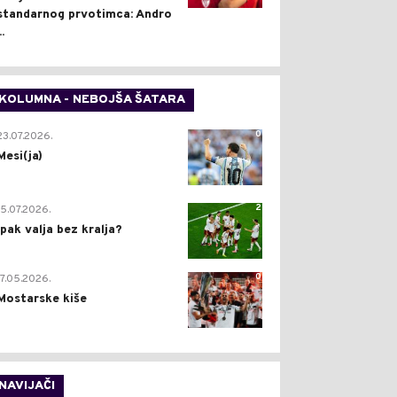
standarnog prvotimca: Andro
..
KOLUMNA - NEBOJŠA ŠATARA
0
23.07.2026.
Mesi(ja)
2
15.07.2026.
Ipak valja bez kralja?
0
17.05.2026.
Mostarske kiše
NAVIJAČI