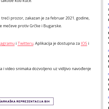
e takođe kod kuće.
 treći prozor, zakazan je za februar 2021. godine,
će mečeve protiv Grčke i Bugarske.
tagramu
i
Twitteru
. Aplikacija je dostupna za
IOS
i
ija i video snimaka dozvoljeno uz vidljivo navođenje
ŠARKAŠKA REPREZENTACIJA BIH