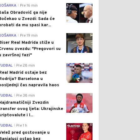
0
KOŠARKA
Pre 16 min
|
Saša Obradović ga nije
dočekao u Zvezdi: Sada će
probati da mu spasi kar...
0
KOŠARKA
Pre 19 min
|
Biser Real Madrida stiže u
Crvenu zvezdu: "Pregovori su
u završnoj fazi"
0
FUDBAL
Pre 28 min
|
Real Madrid ostaje bez
Rodrija? Barselona u
posljednji čas napravila haos
0
FUDBAL
Pre 38 min
|
Najdramatičniji Zvezdin
transfer ovog ljeta: Ukrajinske
kriptovalute i l...
0
FUDBAL
Pre 1 h
|
Velež pred gostovanje u
Banjaluci ostao bez