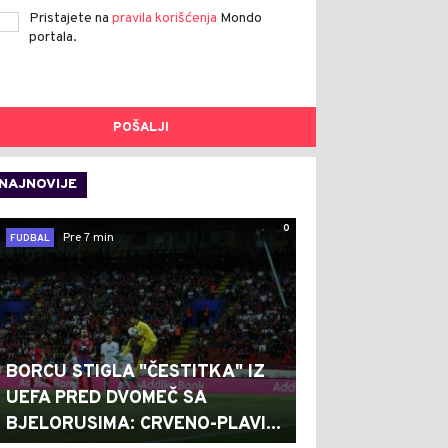
Pristajete na
pravila korišćenja
Mondo
portala.
POŠALJI
NAJNOVIJE
0
Pre 7 min
FUDBAL
BORCU STIGLA "ČESTITKA" IZ
UEFA PRED DVOMEČ SA
BJELORUSIMA: CRVENO-PLAVI...