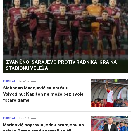
ZVANIČNO: SARAJEVO PROTIV RADNIKA IGRA NA
STADIONU VELEŽA
0
FUDBAL
Pre 15 min
|
Slobodan Medojević se vraća u
Vojvodinu: Kapiten ne može bez svoje
"stare dame"
0
FUDBAL
Pre 19 min
|
Marinović napravio jednu promjenu na