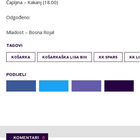
Čapljina – Kakanj (18.00)
Odgođeno:
Mladost – Bosna Rojal
TAGOVI
KOŠARKA
KOŠARKAŠKA LIGA BIH
KK SPARS
KK L
PODIJELI
KOMENTARI
0