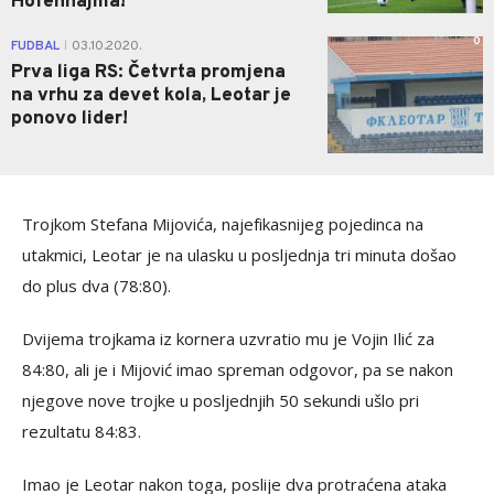
Hofenhajma!
0
FUDBAL
03.10.2020.
|
Prva liga RS: Četvrta promjena
na vrhu za devet kola, Leotar je
ponovo lider!
Trojkom Stefana Mijovića, najefikasnijeg pojedinca na
utakmici, Leotar je na ulasku u posljednja tri minuta došao
do plus dva (78:80).
Dvijema trojkama iz kornera uzvratio mu je Vojin Ilić za
84:80, ali je i Mijović imao spreman odgovor, pa se nakon
njegove nove trojke u posljednjih 50 sekundi ušlo pri
rezultatu 84:83.
Imao je Leotar nakon toga, poslije dva protraćena ataka