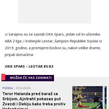
U Sarajevu su se sastali OKK Spars, jedan od tri učesnika
ABA 2 lige, i trebinjski Leotar, šampion Republike Srpske iz
2019. godine, a premijerni bodovi su, nakon velike drame,
pripali domaćima:
OKK SPARS – LEOTAR 85:83
MOŽDA ĆE VAS ZANIMATI
0
FUDBAL
03.10.2020.
|
Teror Halanda pred baraž sa
Srbijom, Ajntraht pokazao put
Zvezdi i Dekiju kako treba protiv