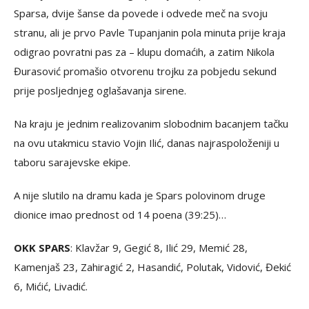
Sparsa, dvije šanse da povede i odvede meč na svoju
stranu, ali je prvo Pavle Tupanjanin pola minuta prije kraja
odigrao povratni pas za – klupu domaćih, a zatim Nikola
Đurasović promašio otvorenu trojku za pobjedu sekund
prije posljednjeg oglašavanja sirene.
Na kraju je jednim realizovanim slobodnim bacanjem tačku
na ovu utakmicu stavio Vojin Ilić, danas najraspoloženiji u
taboru sarajevske ekipe.
A nije slutilo na dramu kada je Spars polovinom druge
dionice imao prednost od 14 poena (39:25)…
OKK SPARS
: Klavžar 9, Gegić 8, Ilić 29, Memić 28,
Kamenjaš 23, Zahiragić 2, Hasandić, Polutak, Vidović, Đekić
6, Mićić, Livadić.