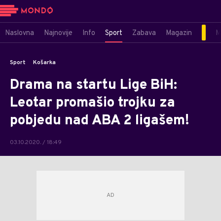
Naslovna
Najnovije
Info
Sport
Zabava
Magazin
M
Sport
Košarka
Drama na startu Lige BiH:
Leotar promašio trojku za
pobjedu nad ABA 2 ligašem!
03.10.2020. / 18:49