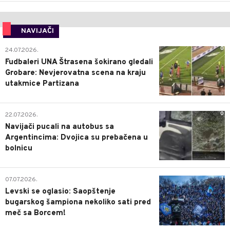
NAVIJAČI
0
24.07.2026.
Fudbaleri UNA Štrasena šokirano gledali
Grobare: Nevjerovatna scena na kraju
utakmice Partizana
0
22.07.2026.
Navijači pucali na autobus sa
Argentincima: Dvojica su prebačena u
bolnicu
1
07.07.2026.
Levski se oglasio: Saopštenje
bugarskog šampiona nekoliko sati pred
meč sa Borcem!