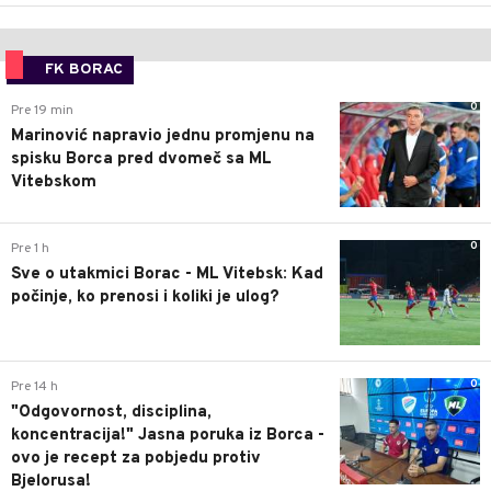
FK BORAC
0
Pre 19 min
Marinović napravio jednu promjenu na
spisku Borca pred dvomeč sa ML
Vitebskom
0
Pre 1 h
Sve o utakmici Borac - ML Vitebsk: Kad
počinje, ko prenosi i koliki je ulog?
0
Pre 14 h
"Odgovornost, disciplina,
koncentracija!" Jasna poruka iz Borca -
ovo je recept za pobjedu protiv
Bjelorusa!