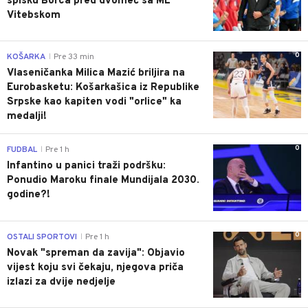
spisku Borca pred dvomeč sa ML
Vitebskom
0
KOŠARKA
Pre 33 min
|
Vlaseničanka Milica Mazić briljira na
Eurobasketu: Košarkašica iz Republike
Srpske kao kapiten vodi "orlice" ka
medalji!
0
FUDBAL
Pre 1 h
|
Infantino u panici traži podršku:
Ponudio Maroku finale Mundijala 2030.
godine?!
0
OSTALI SPORTOVI
Pre 1 h
|
Novak "spreman da zavija": Objavio
vijest koju svi čekaju, njegova priča
izlazi za dvije nedjelje