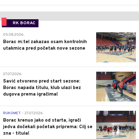
RK BORAC
0
05.08.2026.
Borac m:tel zakazao osam kontrolnih
utakmica pred početak nove sezone
0
27.07.2026.
Savić otvoreno pred start sezone:
Borac napada titulu, klub ulazi bez
dugova prema igračima!
0
RUKOMET
27.07.2026.
|
Borac krenuo jako od starta, igrači
jedva dočekali početak priprema: Cilj se
zna - titula!