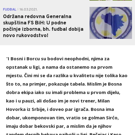
0
FUDBAL
16.03.2021.
|
Održana redovna Generalna
skupština FS BiH: U podne
počinje izborna, bh. fudbal dobija
novo rukovodstvo!
"
I Bosni i Borcu su bodovi neophodni, njima za
opstanak u ligi, a nama da ostanemo na prvom
mjestu. Čini mi se da razlika u kvalitetu nije tolika kao
što to, na primjer, pokazuje tabela. Mislim je Bosna
dobra ekipa iako su imali problema u prvom dijelu,
kao i u pauzi, ali došao im je novi trener, Milan
Hovorka iz Srbije, i doveo par igrača. Bosna ima
dobar, ukomponovan tim, vratio se golman Sirćo,
imaju dobar bekovski par, a mislim da je njihov
tandem desnih bekova najbolji u ligi, Bečejac i Keso.