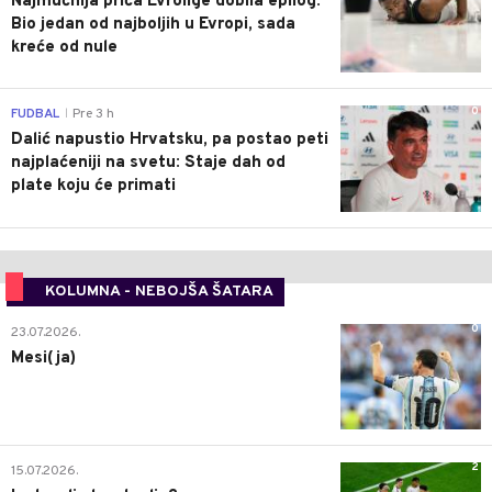
Najmučnija priča Evrolige dobila epilog:
Bio jedan od najboljih u Evropi, sada
kreće od nule
0
FUDBAL
Pre 3 h
|
Dalić napustio Hrvatsku, pa postao peti
najplaćeniji na svetu: Staje dah od
plate koju će primati
KOLUMNA - NEBOJŠA ŠATARA
0
23.07.2026.
Mesi(ja)
2
15.07.2026.