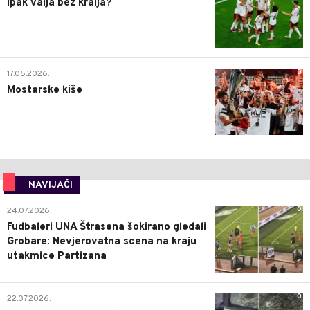
Ipak valja bez kralja?
0
17.05.2026.
Mostarske kiše
NAVIJAČI
0
24.07.2026.
Fudbaleri UNA Štrasena šokirano gledali
Grobare: Nevjerovatna scena na kraju
utakmice Partizana
0
22.07.2026.