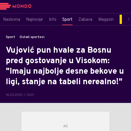
Naslovna
Najnovije
Info
Sport
Zabava
Magazin
M
Sport
Ostali sportovi
Vujović pun hvale za Bosnu
pred gostovanje u Visokom:
"Imaju najbolje desne bekove u
ligi, stanje na tabeli nerealno!"
16.03.2021. / 13:01