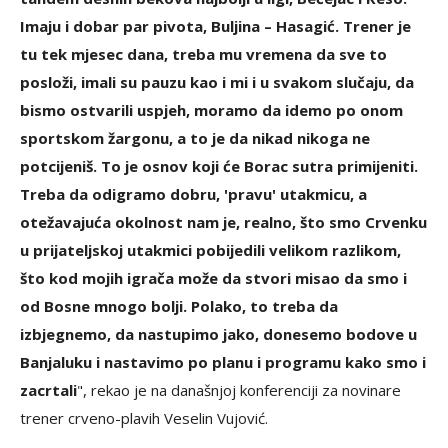
Imaju i dobar par pivota, Buljina – Hasagić. Trener je
tu tek mjesec dana, treba mu vremena da sve to
posloži, imali su pauzu kao i mi i u svakom slučaju, da
bismo ostvarili uspjeh, moramo da idemo po onom
sportskom žargonu, a to je da nikad nikoga ne
potcijeniš. To je osnov koji će Borac sutra primijeniti.
Treba da odigramo dobru, 'pravu' utakmicu, a
otežavajuća okolnost nam je, realno, što smo Crvenku
u prijateljskoj utakmici pobijedili velikom razlikom,
što kod mojih igrača može da stvori misao da smo i
od Bosne mnogo bolji. Polako, to treba da
izbjegnemo, da nastupimo jako, donesemo bodove u
Banjaluku i nastavimo po planu i programu kako smo i
zacrtali
", rekao je na današnjoj konferenciji za novinare
trener crveno-plavih Veselin Vujović.