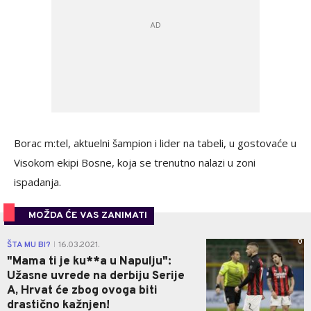
Borac m:tel, aktuelni šampion i lider na tabeli, u gostovaće u
Visokom ekipi Bosne, koja se trenutno nalazi u zoni
ispadanja.
MOŽDA ĆE VAS ZANIMATI
0
ŠTA MU BI?
16.03.2021.
|
"Mama ti je ku**a u Napulju":
Užasne uvrede na derbiju Serije
A, Hrvat će zbog ovoga biti
drastično kažnjen!