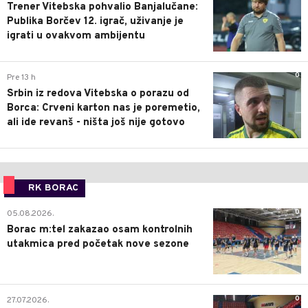
Trener Vitebska pohvalio Banjalučane:
Publika Borčev 12. igrač, uživanje je
igrati u ovakvom ambijentu
0
Pre 13 h
Srbin iz redova Vitebska o porazu od
Borca: Crveni karton nas je poremetio,
ali ide revanš - ništa još nije gotovo
RK BORAC
0
05.08.2026.
Borac m:tel zakazao osam kontrolnih
utakmica pred početak nove sezone
0
27.07.2026.