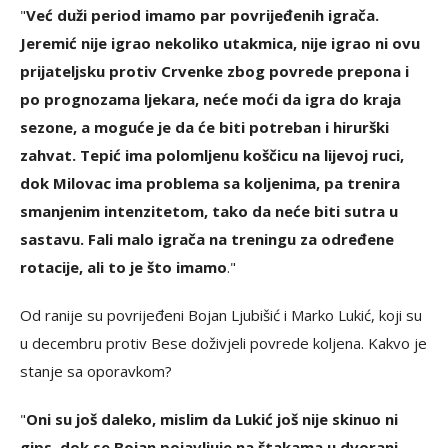
"
Već duži period imamo par povrijeđenih igrača.
Jeremić nije igrao nekoliko utakmica, nije igrao ni ovu
prijateljsku protiv Crvenke zbog povrede prepona i
po prognozama ljekara, neće moći da igra do kraja
sezone, a moguće je da će biti potreban i hirurški
zahvat. Tepić ima polomljenu koščicu na lijevoj ruci,
dok Milovac ima problema sa koljenima, pa trenira
smanjenim intenzitetom, tako da neće biti sutra u
sastavu. Fali malo igrača na treningu za određene
rotacije, ali to je što imamo
."
Od ranije su povrijeđeni Bojan Ljubišić i Marko Lukić, koji su
u decembru protiv Bese doživjeli povrede koljena. Kakvo je
stanje sa oporavkom?
"
Oni su još daleko, mislim da Lukić još nije skinuo ni
gips, dok se Bojan pojavljuje na štakama u dvorani.