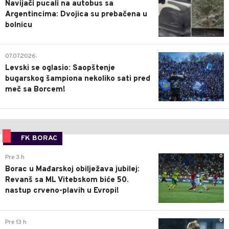
Navijači pucali na autobus sa
Argentincima: Dvojica su prebačena u
bolnicu
1
07.07.2026.
Levski se oglasio: Saopštenje
bugarskog šampiona nekoliko sati pred
meč sa Borcem!
FK BORAC
0
Pre 3 h
Borac u Mađarskoj obilježava jubilej:
Revanš sa ML Vitebskom biće 50.
nastup crveno-plavih u Evropi!
0
Pre 13 h