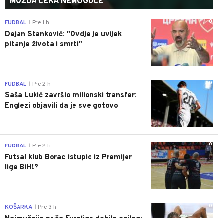
MOŽDA ČEKA NEMOGUĆE
0
FUDBAL
Pre 1 h
|
Dejan Stanković: "Ovdje je uvijek
pitanje života i smrti"
0
FUDBAL
Pre 2 h
|
Saša Lukić završio milionski transfer:
Englezi objavili da je sve gotovo
0
FUDBAL
Pre 2 h
|
Futsal klub Borac istupio iz Premijer
lige BiH!?
0
KOŠARKA
Pre 3 h
|