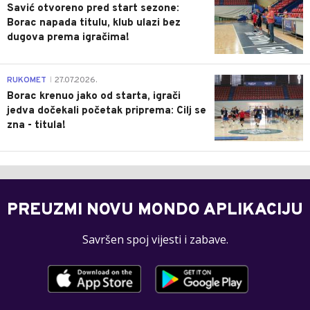
Savić otvoreno pred start sezone:
Borac napada titulu, klub ulazi bez
dugova prema igračima!
0
RUKOMET
27.07.2026.
|
Borac krenuo jako od starta, igrači
jedva dočekali početak priprema: Cilj se
zna - titula!
PREUZMI NOVU MONDO APLIKACIJU
Savršen spoj vijesti i zabave.