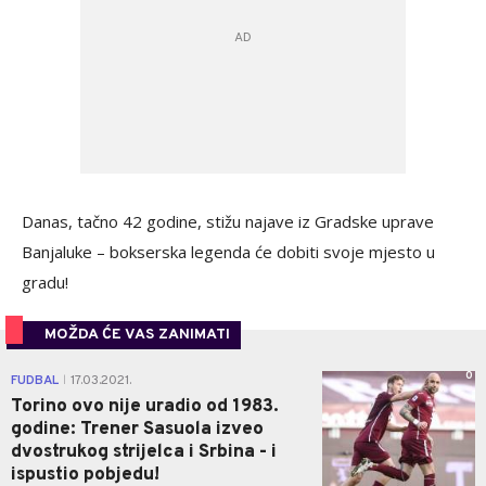
Danas, tačno 42 godine, stižu najave iz Gradske uprave
Banjaluke – bokserska legenda će dobiti svoje mjesto u
gradu!
MOŽDA ĆE VAS ZANIMATI
0
FUDBAL
17.03.2021.
|
Torino ovo nije uradio od 1983.
godine: Trener Sasuola izveo
dvostrukog strijelca i Srbina - i
ispustio pobjedu!