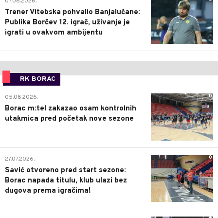
07.08.2026.
Trener Vitebska pohvalio Banjalučane:
Publika Borčev 12. igrač, uživanje je
igrati u ovakvom ambijentu
RK BORAC
0
05.08.2026.
Borac m:tel zakazao osam kontrolnih
utakmica pred početak nove sezone
0
27.07.2026.
Savić otvoreno pred start sezone:
Borac napada titulu, klub ulazi bez
dugova prema igračima!