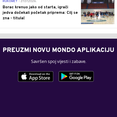
0
RUKOMET
27.07.2026.
|
Borac krenuo jako od starta, igrači
jedva dočekali početak priprema: Cilj se
zna - titula!
PREUZMI NOVU MONDO APLIKACIJU
Savršen spoj vijesti i zabave.