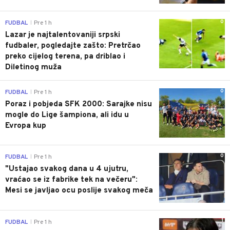
0
FUDBAL
Pre 1 h
|
Lazar je najtalentovaniji srpski
fudbaler, pogledajte zašto: Pretrčao
preko cijelog terena, pa driblao i
Diletinog muža
0
FUDBAL
Pre 1 h
|
Poraz i pobjeda SFK 2000: Sarajke nisu
mogle do Lige šampiona, ali idu u
Evropa kup
0
FUDBAL
Pre 1 h
|
"Ustajao svakog dana u 4 ujutru,
vraćao se iz fabrike tek na večeru":
Mesi se javljao ocu poslije svakog meča
1
FUDBAL
Pre 1 h
|