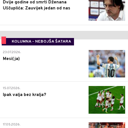
Dvije godine od smrti Dženana
Uščuplića: Zauvijek jedan od nas
KOLUMNA - NEBOJŠA ŠATARA
0
23.07.2026.
Mesi(ja)
2
15.07.2026.
Ipak valja bez kralja?
0
17.05.2026.