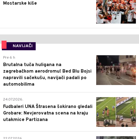
Mostarske kiše
NAVIJAČI
0
Pre 6 h
Brutalna tuča huligana na
zagrebačkom aerodromu! Bed Blu Bojsi
napravili sačekušu, navijači padali po
automobilima
0
24.07.2026.
Fudbaleri UNA Štrasena šokirano gledali
Grobare: Nevjerovatna scena na kraju
utakmice Partizana
0
22.07.2026.