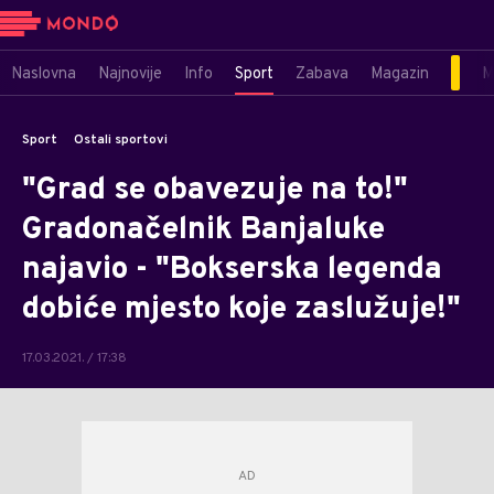
Naslovna
Najnovije
Info
Sport
Zabava
Magazin
M
Sport
Ostali sportovi
"Grad se obavezuje na to!"
Gradonačelnik Banjaluke
najavio - "Bokserska legenda
dobiće mjesto koje zaslužuje!"
17.03.2021. / 17:38