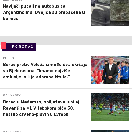
Navijači pucali na autobus sa
Argentincima: Dvojica su prebačena u
bolnicu
FK BORAC
0
Pre 7 h
Borac protiv Veleža između dva okršaja
sa Bjelorusima: "Imamo najviše
ambicije, cilj je odbrana titule!"
0
07.08.2026.
Borac u Mađarskoj obilježava jubilej:
Revanš sa ML Vitebskom biće 50.
nastup crveno-plavih u Evropi!
0