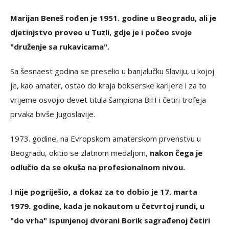
Marijan Beneš rođen je 1951. godine u Beogradu, ali je
djetinjstvo proveo u Tuzli, gdje je i počeo svoje
"druženje sa rukavicama".
Sa šesnaest godina se preselio u banjalučku Slaviju, u kojoj
je, kao amater, ostao do kraja bokserske karijere i za to
vrijeme osvojio devet titula šampiona BiH i četiri trofeja
prvaka bivše Jugoslavije.
1973. godine, na Evropskom amaterskom prvenstvu u
Beogradu, okitio se zlatnom medaljom,
nakon čega je
odlučio da se okuša na profesionalnom nivou.
I nije pogriješio, a dokaz za to dobio je 17. marta
1979. godine, kada je nokautom u četvrtoj rundi, u
"do vrha" ispunjenoj dvorani Borik sagrađenoj četiri