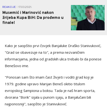
0
REAKCIJE
17.03.2021.
|
Musemić i Marinović nakon
žrijeba Kupa BiH: Da prođemo u
finale!
Kako je saopštio prvi čovjek Banjaluke Draško Stanivuković,
"Grad se obavezuje na to", a prema nezvaničnim
informacijama, jedna od gradskih ulica trebalo bi da ponese
Benešovo ime.
"Ponosan sam što imam čast živjeti i voditi grad koji je
1979. godine upravo Marijan Beneš okitio titulom
evropskog šampiona u boksu. Tada je naš hram sporta,
dvorana "Borik" sijala u punom sjaju, a Banjalučani bili
najponosniji", saopštio je Stanivuković.