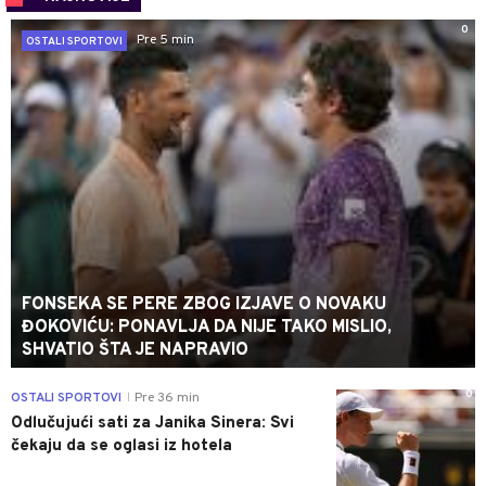
0
Pre 5 min
OSTALI SPORTOVI
FONSEKA SE PERE ZBOG IZJAVE O NOVAKU
ĐOKOVIĆU: PONAVLJA DA NIJE TAKO MISLIO,
SHVATIO ŠTA JE NAPRAVIO
0
OSTALI SPORTOVI
Pre 36 min
|
Odlučujući sati za Janika Sinera: Svi
čekaju da se oglasi iz hotela