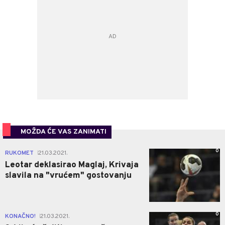
MOŽDA ĆE VAS ZANIMATI
0
RUKOMET
21.03.2021.
|
Leotar deklasirao Maglaj, Krivaja
slavila na "vrućem" gostovanju
0
KONAČNO!
21.03.2021.
|