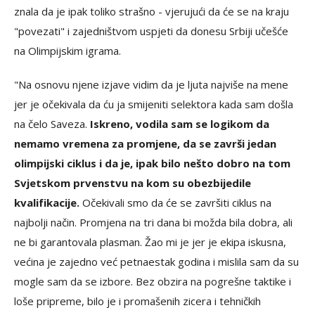
znala da je ipak toliko strašno - vjerujući da će se na kraju
"povezati" i zajedništvom uspjeti da donesu Srbiji učešće
na Olimpijskim igrama.
"Na osnovu njene izjave vidim da je ljuta najviše na mene
jer je očekivala da ću ja smijeniti selektora kada sam došla
na čelo Saveza.
Iskreno, vodila sam se logikom da
nemamo vremena za promjene, da se završi jedan
olimpijski ciklus i da je, ipak bilo nešto dobro na tom
Svjetskom prvenstvu na kom su obezbijedile
kvalifikacije.
Očekivali smo da će se završiti ciklus na
najbolji način. Promjena na tri dana bi možda bila dobra, ali
ne bi garantovala plasman. Žao mi je jer je ekipa iskusna,
većina je zajedno već petnaestak godina i mislila sam da su
mogle sam da se izbore. Bez obzira na pogrešne taktike i
loše pripreme, bilo je i promašenih zicera i tehničkih