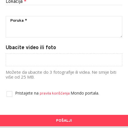
Lokacija
*
Ubacite video ili foto
Možete da ubacite do 3 fotografije ili videa. Ne smije biti
više od 25 MB.
Pristajete na
Mondo portala.
pravila korišćenja
POŠALJI