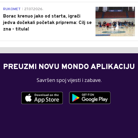
0
RUKOMET
27.07.2026.
|
Borac krenuo jako od starta, igrači
jedva dočekali početak priprema: Cilj se
zna - titula!
PREUZMI NOVU MONDO APLIKACIJU
Savršen spoj vijesti i zabave.