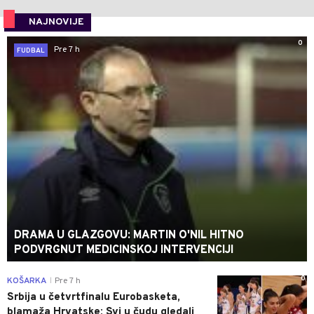
NAJNOVIJE
0
Pre 7 h
FUDBAL
DRAMA U GLAZGOVU: MARTIN O'NIL HITNO
PODVRGNUT MEDICINSKOJ INTERVENCIJI
0
KOŠARKA
Pre 7 h
|
Srbija u četvrtfinalu Eurobasketa,
blamaža Hrvatske: Svi u čudu gledali