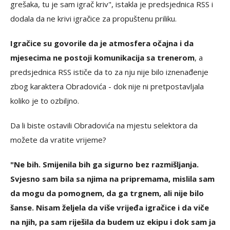
grešaka, tu je sam igrač kriv", istakla je predsjednica RSS i
dodala da ne krivi igračice za propuštenu priliku.
Igračice su govorile da je atmosfera očajna i da
mjesecima ne postoji komunikacija sa trenerom
, a
predsjednica RSS ističe da to za nju nije bilo iznenađenje
zbog karaktera Obradovića - dok nije ni pretpostavljala
koliko je to ozbiljno.
Da li biste ostavili Obradovića na mjestu selektora da
možete da vratite vrijeme?
"Ne bih. Smijenila bih ga sigurno bez razmišljanja.
Svjesno sam bila sa njima na pripremama, mislila sam
da mogu da pomognem, da ga trgnem, ali nije bilo
šanse. Nisam željela da više vrijeđa igračice i da viče
na njih, pa sam riješila da budem uz ekipu i dok sam ja