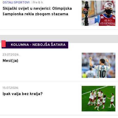
0
OSTALI SPORTOVI
Pre 8 h
|
Skijaški svijet u nevjerici: Olimpijska
šampionka rekla zbogom stazama
KOLUMNA - NEBOJŠA ŠATARA
0
23.07.2026.
Mesi(ja)
2
15.07.2026.
Ipak valja bez kralja?