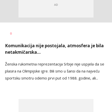
Nebojša
AUTOR
0
Šatara
Komunikacija nije postojala, atmosfera je bila
netakmičarska...
Ženska rukometna reprezentacija Srbije nije uspjela da se
plasira na Olimpijske igre. Bili smo u šansi da na najveću
sportsku smotru odemo prvi put od 1988. godine, ali...