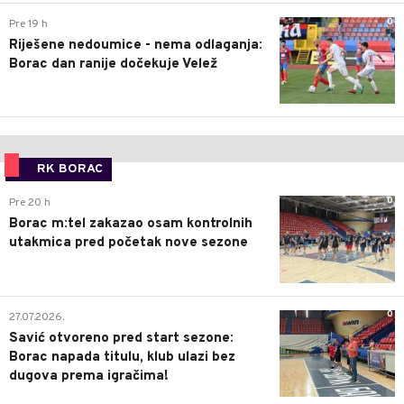
0
Pre 19 h
Riješene nedoumice - nema odlaganja:
Borac dan ranije dočekuje Velež
RK BORAC
0
Pre 20 h
Borac m:tel zakazao osam kontrolnih
utakmica pred početak nove sezone
0
27.07.2026.
Savić otvoreno pred start sezone:
Borac napada titulu, klub ulazi bez
dugova prema igračima!