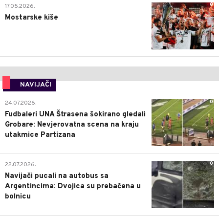
0
17.05.2026.
Mostarske kiše
NAVIJAČI
0
24.07.2026.
Fudbaleri UNA Štrasena šokirano gledali
Grobare: Nevjerovatna scena na kraju
utakmice Partizana
0
22.07.2026.
Navijači pucali na autobus sa
Argentincima: Dvojica su prebačena u
bolnicu