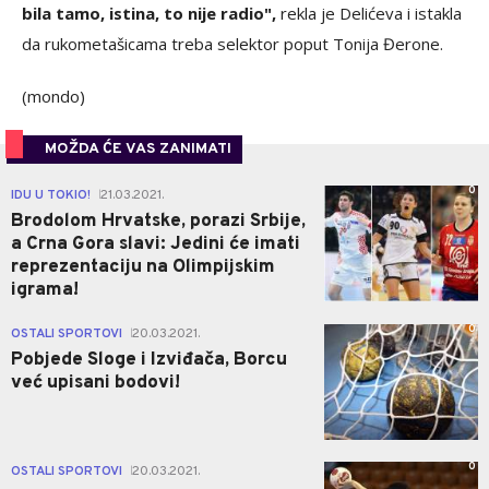
bila tamo, istina, to nije radio",
rekla je Delićeva i istakla
da rukometašicama treba selektor poput Tonija Đerone.
(mondo)
MOŽDA ĆE VAS ZANIMATI
0
IDU U TOKIO!
21.03.2021.
|
Brodolom Hrvatske, porazi Srbije,
a Crna Gora slavi: Jedini će imati
reprezentaciju na Olimpijskim
igrama!
0
OSTALI SPORTOVI
20.03.2021.
|
Pobjede Sloge i Izviđača, Borcu
već upisani bodovi!
0
OSTALI SPORTOVI
20.03.2021.
|