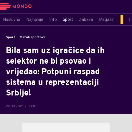
Naslovna
Najnovije
Info
Sport
Zabava
Magazin
M
Sport
Ostali sportovi
Bila sam uz igračice da ih
selektor ne bi psovao i
vrijeđao: Potpuni raspad
sistema u reprezentaciji
Srbije!
22.03.2021. / 09:16