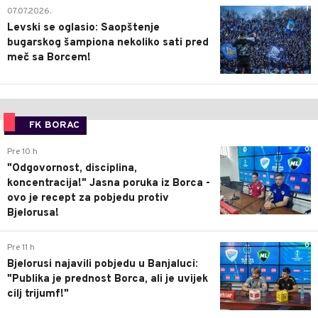
1
07.07.2026.
Levski se oglasio: Saopštenje
bugarskog šampiona nekoliko sati pred
meč sa Borcem!
FK BORAC
0
Pre 10 h
"Odgovornost, disciplina,
koncentracija!" Jasna poruka iz Borca -
ovo je recept za pobjedu protiv
Bjelorusa!
0
Pre 11 h
Bjelorusi najavili pobjedu u Banjaluci:
"Publika je prednost Borca, ali je uvijek
cilj trijumf!"