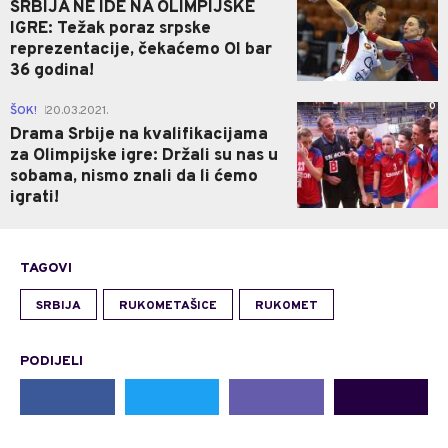
SRBIJA NE IDE NA OLIMPIJSKE
IGRE: Težak poraz srpske
reprezentacije, čekaćemo OI bar
36 godina!
0
ŠOK!
20.03.2021.
|
Drama Srbije na kvalifikacijama
za Olimpijske igre: Držali su nas u
sobama, nismo znali da li ćemo
igrati!
TAGOVI
SRBIJA
RUKOMETAŠICE
RUKOMET
PODIJELI