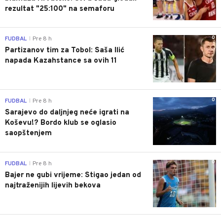
rezultat "25:100" na semaforu
0
FUDBAL
Pre 8 h
|
Partizanov tim za Tobol: Saša Ilić
napada Kazahstance sa ovih 11
0
FUDBAL
Pre 8 h
|
Sarajevo do daljnjeg neće igrati na
Koševu!? Bordo klub se oglasio
saopštenjem
0
FUDBAL
Pre 8 h
|
Bajer ne gubi vrijeme: Stigao jedan od
najtraženijih lijevih bekova