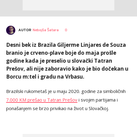
AUTOR
Nebojša Šatara
0
Desni bek iz Brazila Giljerme Linjares de Souza
branio je crveno-plave boje do maja prošle
godine kada je preselio u slovački Tatran
Prešov, ali nije zaboravio kako je bio dočekan u
Borcu m:tel i gradu na Vrbasu.
Brazilski rukometaš je u maju 2020. godine za simboličnih
7.000 KM prešao u Tatran Prešov
i svojim partijama i
ponašanjem se brzo privikao na život u Slovačkoj.