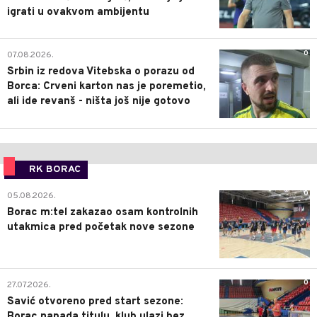
igrati u ovakvom ambijentu
0
07.08.2026.
Srbin iz redova Vitebska o porazu od
Borca: Crveni karton nas je poremetio,
ali ide revanš - ništa još nije gotovo
RK BORAC
0
05.08.2026.
Borac m:tel zakazao osam kontrolnih
utakmica pred početak nove sezone
0
27.07.2026.
Savić otvoreno pred start sezone:
Borac napada titulu, klub ulazi bez