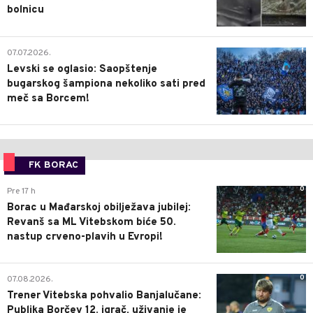
bolnicu
1
07.07.2026.
Levski se oglasio: Saopštenje
bugarskog šampiona nekoliko sati pred
meč sa Borcem!
FK BORAC
0
Pre 17 h
Borac u Mađarskoj obilježava jubilej:
Revanš sa ML Vitebskom biće 50.
nastup crveno-plavih u Evropi!
0
07.08.2026.
Trener Vitebska pohvalio Banjalučane:
Publika Borčev 12. igrač, uživanje je