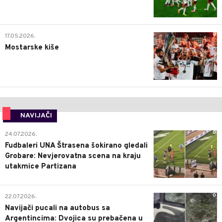
0
17.05.2026.
Mostarske kiše
NAVIJAČI
0
24.07.2026.
Fudbaleri UNA Štrasena šokirano gledali
Grobare: Nevjerovatna scena na kraju
utakmice Partizana
0
22.07.2026.
Navijači pucali na autobus sa
Argentincima: Dvojica su prebačena u