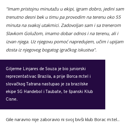
"Imam pristojnu minutažu u ekipi, igram dobro, jedini sam
trenutno desni bek u timu pa provodim na terenu oko 55
minuta na svakoj utakmici. Zadovoljan sam i sa trenerom
Slavkom Golužom, imamo dobar odnos i na terenu, ali i
izvan njega. Uz njegovu pomoć napredujem, učim i upijam
dosta iz njegovog bogatog igračkog iskustva".
Giljerme Linjares de Souza je bio juniorski
reprezentativac Brazila, a prije Borca m:tel i
slovačkog Tatrana nastupao je za brazilske
ekipe SG Handebol i Taubate, te španski Klub
Cisne.
Gile naravno nije zaboravio ni svoj bivši klub Borac m:tel...