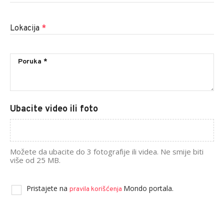
Lokacija
*
Ubacite video ili foto
Možete da ubacite do 3 fotografije ili videa. Ne smije biti
više od 25 MB.
Pristajete na
Mondo portala.
pravila korišćenja