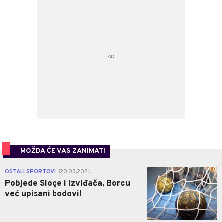
MOŽDA ĆE VAS ZANIMATI
0
OSTALI SPORTOVI
20.03.2021.
|
Pobjede Sloge i Izviđača, Borcu
već upisani bodovi!