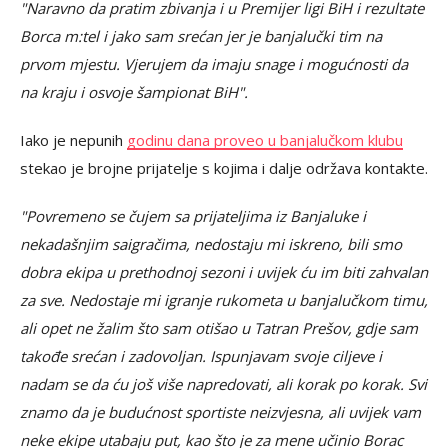
"Naravno da pratim zbivanja i u Premijer ligi BiH i rezultate
Borca m:tel i jako sam srećan jer je banjalučki tim na
prvom mjestu. Vjerujem da imaju snage i mogućnosti da
na kraju i osvoje šampionat BiH".
Iako je nepunih
godinu dana proveo u banjalučkom klubu
stekao je brojne prijatelje s kojima i dalje održava kontakte.
"Povremeno se čujem sa prijateljima iz Banjaluke i
nekadašnjim saigračima, nedostaju mi iskreno, bili smo
dobra ekipa u prethodnoj sezoni i uvijek ću im biti zahvalan
za sve. Nedostaje mi igranje rukometa u banjalučkom timu,
ali opet ne žalim što sam otišao u Tatran Prešov, gdje sam
takođe srećan i zadovoljan. Ispunjavam svoje ciljeve i
nadam se da ću još više napredovati, ali korak po korak. Svi
znamo da je budućnost sportiste neizvjesna, ali uvijek vam
neke ekipe utabaju put, kao što je za mene učinio Borac