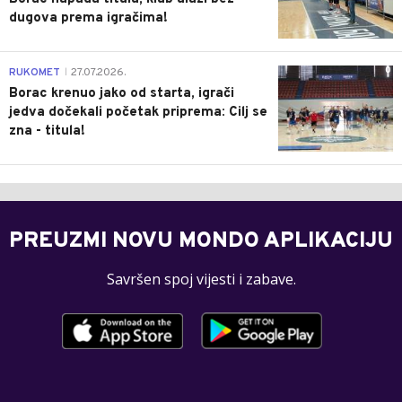
dugova prema igračima!
0
RUKOMET
27.07.2026.
|
Borac krenuo jako od starta, igrači
jedva dočekali početak priprema: Cilj se
zna - titula!
PREUZMI NOVU MONDO APLIKACIJU
Savršen spoj vijesti i zabave.