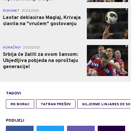
0
RUKOMET
21.03.2021.
|
Leotar deklasirao Maglaj, Krivaja
slavila na "vrućem" gostovanju
0
KONAČNO!
21.03.2021.
|
Srbija će žaliti za ovom šansom:
Ubjedljiva pobjeda na oproštaju
generacije!
TAGOVI
RK BORAC
TATRAN PREŠOV
GILJERME LINJARES DE S
PODIJELI