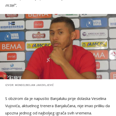
m:tel".
IZVOR: MONDO/BOJAN JAKOVLJEVIĆ
S obzirom da je napustio Banjaluku prije dolaska Veselina
Vujovića, aktuelnog trenera Banjalučana, nije imao priliku da
upozna jednog od najboljeg igrača svih vremena.