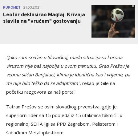
0
RUKOMET
21.03.2021.
|
Leotar deklasirao Maglaj, Krivaja
slavila na "vrućem" gostovanju
"Jako sam srećan u Slovačkoj, mada situacija sa korona
virusom nije baš najbolja u ovom trenutku. Grad Prešov je
veoma sličan Banjaluci, klima je identična kao i vrijeme, pa
mi nije bilo teško da se adaptiram",
rekao je Gile na
početku razgovora za naš portal.
Tatran Prešov se osim slovačkog prvenstva, gdje je
superiorni lider sa 15 pobjeda iz 15 utakmica takmiči i u
regionalnoj SEHA ligi sa PPD Zagrebom, Pelisterom i
šabačkom Metaloplastikom.