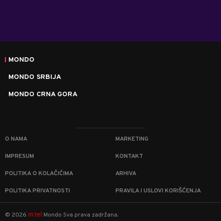
MONDO
MONDO SRBIJA
MONDO CRNA GORA
O NAMA
MARKETING
IMPRESUM
KONTAKT
POLITIKA O KOLAČIĆIMA
ARHIVA
POLITIKA PRIVATNOSTI
PRAVILA I USLOVI KORIŠĆENJA
m:tel
©
2026
Mondo
Sva prava zadržana.