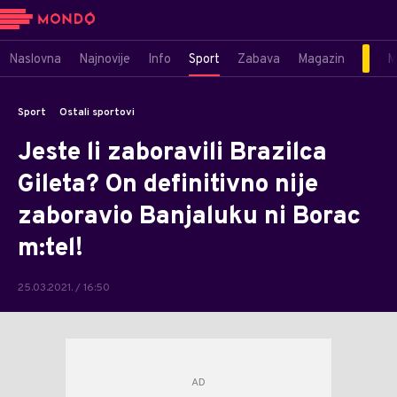
Naslovna
Najnovije
Info
Sport
Zabava
Magazin
M
Sport
Ostali sportovi
Jeste li zaboravili Brazilca
Gileta? On definitivno nije
zaboravio Banjaluku ni Borac
m:tel!
25.03.2021. / 16:50