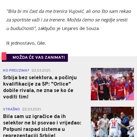
"Bila bi mi čast da me trenira Vujović, ali ono što sam rekao
za sportiste važi i za trenere. Možda ćemo se negdje sresti
u budućnosti",
zaključio je Linjares de Souza.
Ili jednostavo, Gile.
MOŽDA ĆE VAS ZANIMATI
0
KO PREUZIMA?
22.03.2021.
|
Srbija bez selektora, a počinju
kvalifikacije za SP: "Orlice"
dobile rivala, ne zna se ko će
voditi tim!
0
STRAŠNO
22.03.2021.
|
Bila sam uz igračice da ih
selektor ne bi psovao i vrijeđao:
Potpuni raspad sistema u
reprezentaciji Srbije!