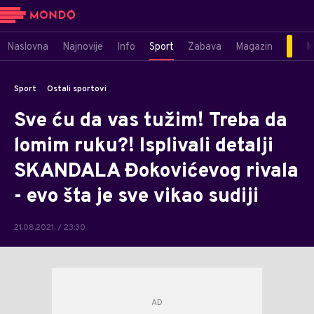
Naslovna
Najnovije
Info
Sport
Zabava
Magazin
M
Sport
Ostali sportovi
Sve ću da vas tužim! Treba da
lomim ruku?! Isplivali detalji
SKANDALA Đokovićevog rivala
- evo šta je sve vikao sudiji
21.08.2021. / 23:30