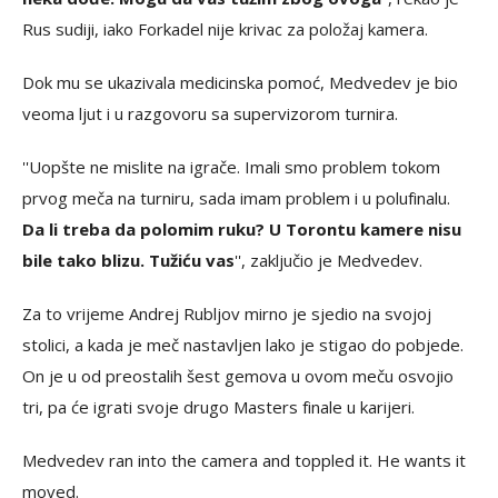
Rus sudiji, iako Forkadel nije krivac za položaj kamera.
Dok mu se ukazivala medicinska pomoć, Medvedev je bio
veoma ljut i u razgovoru sa supervizorom turnira.
''Uopšte ne mislite na igrače. Imali smo problem tokom
prvog meča na turniru, sada imam problem i u polufinalu.
Da li treba da polomim ruku? U Torontu kamere nisu
bile tako blizu. Tužiću vas
'', zaključio je Medvedev.
Za to vrijeme Andrej Rubljov mirno je sjedio na svojoj
stolici, a kada je meč nastavljen lako je stigao do pobjede.
On je u od preostalih šest gemova u ovom meču osvojio
tri, pa će igrati svoje drugo Masters finale u karijeri.
Medvedev ran into the camera and toppled it. He wants it
moved.