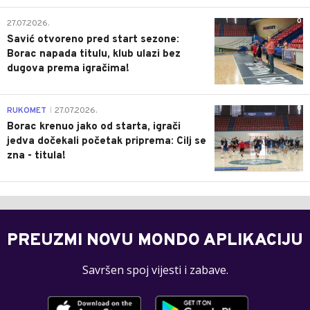
0
27.07.2026.
Savić otvoreno pred start sezone:
Borac napada titulu, klub ulazi bez
dugova prema igračima!
0
RUKOMET
27.07.2026.
|
Borac krenuo jako od starta, igrači
jedva dočekali početak priprema: Cilj se
zna - titula!
PREUZMI NOVU MONDO APLIKACIJU
Savršen spoj vijesti i zabave.