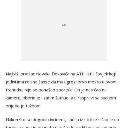
Najbliži pratilac Novaka Đokovića na ATP listi i čovjek koji
jedini ima realne šanse da mu ugrozi prvo mesto u ovom
trenutku, nije se ponašao sportski. On je natrčao na
kameru, oborio je i zatim šutnuo, a u raspravi sa sudijom
prijetio je tužbom!
Nakon što se dogodio incident, sudija iz stolice sišao je na
teren, a sada je poznato sve što je ruski teniser govorio