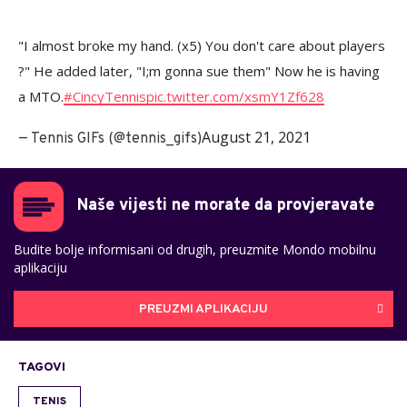
"I almost broke my hand. (x5) You don't care about players
?" He added later, "I;m gonna sue them" Now he is having
a MTO.
#CincyTennis
pic.twitter.com/xsmY1Zf628
August 21, 2021
— Tennis GIFs (@tennis_gifs)
Naše vijesti ne morate da provjeravate
Budite bolje informisani od drugih, preuzmite Mondo mobilnu
aplikaciju
PREUZMI APLIKACIJU
TAGOVI
TENIS