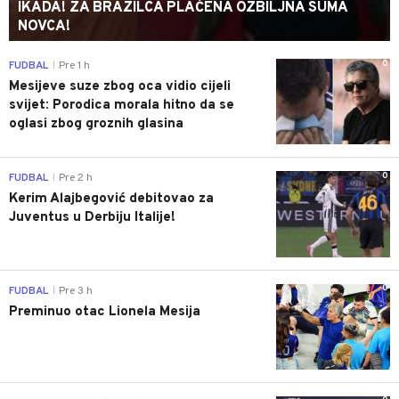
IKADA! ZA BRAZILCA PLAĆENA OZBILJNA SUMA
NOVCA!
0
FUDBAL
Pre 1 h
|
Mesijeve suze zbog oca vidio cijeli
svijet: Porodica morala hitno da se
oglasi zbog groznih glasina
0
FUDBAL
Pre 2 h
|
Kerim Alajbegović debitovao za
Juventus u Derbiju Italije!
0
FUDBAL
Pre 3 h
|
Preminuo otac Lionela Mesija