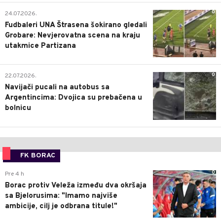
0
24.07.2026.
Fudbaleri UNA Štrasena šokirano gledali
Grobare: Nevjerovatna scena na kraju
utakmice Partizana
0
22.07.2026.
Navijači pucali na autobus sa
Argentincima: Dvojica su prebačena u
bolnicu
FK BORAC
0
Pre 4 h
Borac protiv Veleža između dva okršaja
sa Bjelorusima: "Imamo najviše
ambicije, cilj je odbrana titule!"