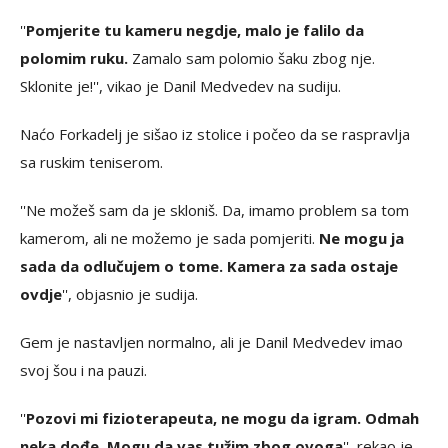
''
Pomjerite tu kameru negdje, malo je falilo da
polomim ruku.
Zamalo sam polomio šaku zbog nje.
Sklonite je!'', vikao je Danil Medvedev na sudiju.
Naćo Forkadelj je sišao iz stolice i počeo da se raspravlja
sa ruskim teniserom.
''Ne možeš sam da je skloniš. Da, imamo problem sa tom
kamerom, ali ne možemo je sada pomjeriti.
Ne mogu ja
sada da odlučujem o tome. Kamera za sada ostaje
ovdje
'', objasnio je sudija.
Gem je nastavljen normalno, ali je Danil Medvedev imao
svoj šou i na pauzi.
''
Pozovi mi fizioterapeuta, ne mogu da igram. Odmah
neka dođe. Mogu da vas tužim zbog ovoga
'', rekao je