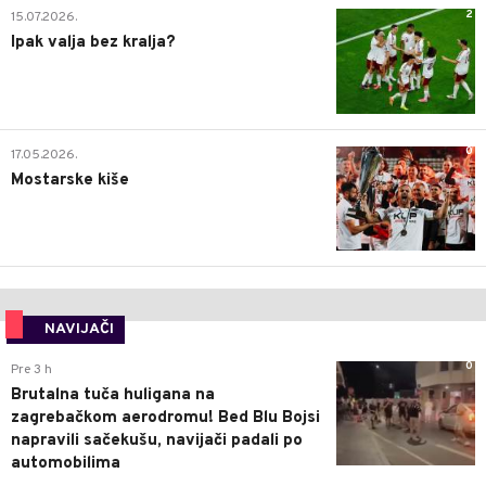
2
15.07.2026.
Ipak valja bez kralja?
0
17.05.2026.
Mostarske kiše
NAVIJAČI
0
Pre 3 h
Brutalna tuča huligana na
zagrebačkom aerodromu! Bed Blu Bojsi
napravili sačekušu, navijači padali po
automobilima