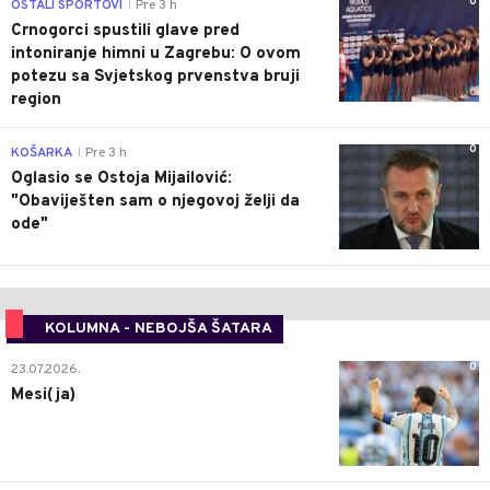
0
OSTALI SPORTOVI
Pre 3 h
|
Crnogorci spustili glave pred
intoniranje himni u Zagrebu: O ovom
potezu sa Svjetskog prvenstva bruji
region
0
KOŠARKA
Pre 3 h
|
Oglasio se Ostoja Mijailović:
"Obaviješten sam o njegovoj želji da
ode"
KOLUMNA - NEBOJŠA ŠATARA
0
23.07.2026.
Mesi(ja)