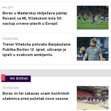
0
Pre 23 h
Borac u Mađarskoj obilježava jubilej:
Revanš sa ML Vitebskom biće 50.
nastup crveno-plavih u Evropi!
0
07.08.2026.
Trener Vitebska pohvalio Banjalučane:
Publika Borčev 12. igrač, uživanje je
igrati u ovakvom ambijentu
RK BORAC
0
05.08.2026.
Borac m:tel zakazao osam kontrolnih
utakmica pred početak nove sezone