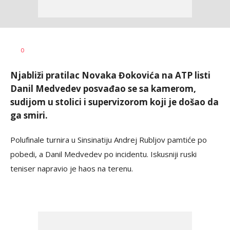
Dušan
AUTOR
0
Ninković
Njabliži pratilac Novaka Đokovića na ATP listi
Danil Medvedev posvađao se sa kamerom,
sudijom u stolici i supervizorom koji je došao da
ga smiri.
Polufinale turnira u Sinsinatiju Andrej Rubljov pamtiće po
pobedi, a Danil Medvedev po incidentu. Iskusniji ruski
teniser napravio je haos na terenu.