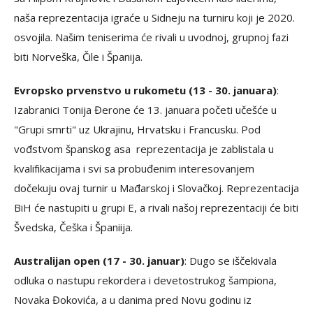
naša reprezentacija igraće u Sidneju na turniru koji je 2020.
osvojila. Našim teniserima će rivali u uvodnoj, grupnoj fazi
biti Norveška, Čile i Španija.
Evropsko prvenstvo u rukometu (13 - 30. januara)
:
Izabranici Tonija Đerone će 13. januara početi učešće u
"Grupi smrti" uz Ukrajinu, Hrvatsku i Francusku. Pod
vođstvom španskog asa reprezentacija je zablistala u
kvalifikacijama i svi sa probuđenim interesovanjem
dočekuju ovaj turnir u Mađarskoj i Slovačkoj. Reprezentacija
BiH će nastupiti u grupi E, a rivali našoj reprezentaciji će biti
Švedska, Češka i Španiija.
Australijan open (17 - 30. januar)
: Dugo se iščekivala
odluka o nastupu rekordera i devetostrukog šampiona,
Novaka Đokovića, a u danima pred Novu godinu iz