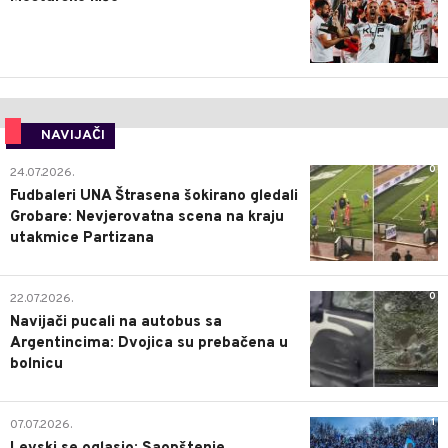
NAVIJAČI
0
24.07.2026.
Fudbaleri UNA Štrasena šokirano gledali
Grobare: Nevjerovatna scena na kraju
utakmice Partizana
0
22.07.2026.
Navijači pucali na autobus sa
Argentincima: Dvojica su prebačena u
bolnicu
1
07.07.2026.