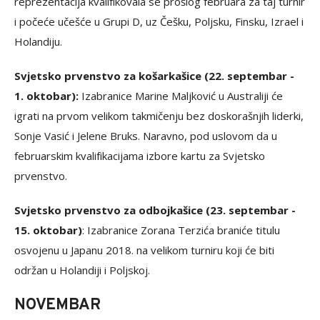
reprezentacija kvalifikovala se prošlog februara za taj turnir
i počeće učešće u Grupi D, uz Češku, Poljsku, Finsku, Izrael i
Holandiju.
Svjetsko prvenstvo za košarkašice (22. septembar -
1. oktobar):
Izabranice Marine Maljković u Australiji će
igrati na prvom velikom takmičenju bez doskorašnjih liderki,
Sonje Vasić i Jelene Bruks. Naravno, pod uslovom da u
februarskim kvalifikacijama izbore kartu za Svjetsko
prvenstvo.
Svjetsko prvenstvo za odbojkašice (23. septembar -
15. oktobar)
: Izabranice Zorana Terzića braniće titulu
osvojenu u Japanu 2018. na velikom turniru koji će biti
održan u Holandiji i Poljskoj.
NOVEMBAR