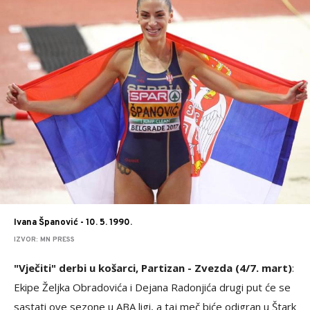
Ivana Španović - 10. 5. 1990.
IZVOR: MN PRESS
"Vječiti" derbi u košarci, Partizan - Zvezda (4/7. mart)
:
Ekipe Željka Obradovića i Dejana Radonjića drugi put će se
sastati ove sezone u ABA ligi, a taj meč biće odigran u Štark