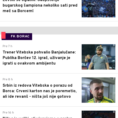
Levski se oglasio: Saopštenje
bugarskog šampiona nekoliko sati pred
meč sa Borcem!
FK BORAC
0
Pre 7 h
Trener Vitebska pohvalio Banjalučane:
Publika Borčev 12. igrač, uživanje je
igrati u ovakvom ambijentu
0
Pre 8 h
Srbin iz redova Vitebska o porazu od
Borca: Crveni karton nas je poremetio,
ali ide revanš - ništa još nije gotovo
0
Pre 16 h