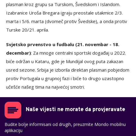
plasman kroz grupu sa Turskom, Švedskom i Islandom.
Izabranice Uroša Bregara igraju preostale utakmice 2/3.
marta i 5/6. marta (dvomeč protiv Švedske), a onda protiv
Turske 20/21. aprila.
Svjetsko prvenstvo u fudbalu (21. novembar - 18.
decembar)
: Za mnoge centralni sportski događaj u 2022.
biće održan u Kataru, gde je Mundijal ovog puta zakazan
usred sezone. Srbija je izborila direktan plasman pobjedom
protiv Portugala u grupnoj fazi i biće to drugo uzastopno
učešće našeg tima na najvećoj smotri.
Naše vijesti ne morate da provjeravate
Budite bolje informisani od drugih, preuzmite Mondo mobilnu
aplikaciju