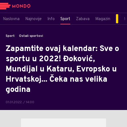
Naslovna
Najnovije
Info
Sport
Zabava
Magazin
M
Sport
Ostali sportovi
Zapamtite ovaj kalendar: Sve o
sportu u 2022! Đoković,
Mundijal u Kataru, Evropsko u
Hrvatskoj... Čeka nas velika
godina
01.01.2022. / 14:00