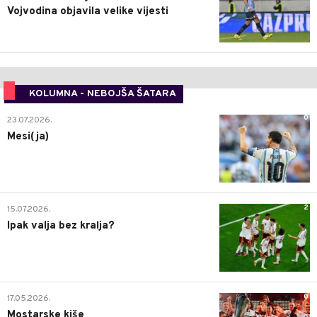
Vojvodina objavila velike vijesti
KOLUMNA - NEBOJŠA ŠATARA
0
23.07.2026.
Mesi(ja)
2
15.07.2026.
Ipak valja bez kralja?
0
17.05.2026.
Mostarske kiše