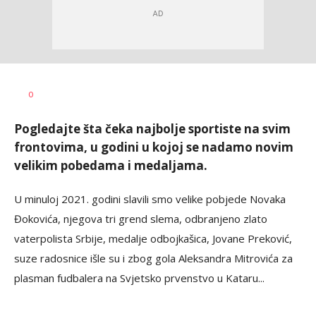
Haris
AUTOR
0
Krhalić
Pogledajte šta čeka najbolje sportiste na svim
frontovima, u godini u kojoj se nadamo novim
velikim pobedama i medaljama.
U minuloj 2021. godini slavili smo velike pobjede Novaka
Đokovića, njegova tri grend slema, odbranjeno zlato
vaterpolista Srbije, medalje odbojkašica, Jovane Preković,
suze radosnice išle su i zbog gola Aleksandra Mitrovića za
plasman fudbalera na Svjetsko prvenstvo u Kataru...