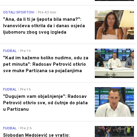
0
OSTALI SPORTOVI
Pre 43 min
|
"Ana, da li ti je ljepota bila mana?":
Ivanovićeva otkrila da i danas osjeća
ljubomoru zbog svog izgleda
0
FUDBAL
Pre 1 h
|
"Kad im kažemo koliko nudimo, odu za
pet minuta": Radosav Petrović otkrio
sve muke Partizana sa pojačanjima
0
FUDBAL
Pre 1 h
|
"Dugujem vam objašnjenje": Radosav
Petrović otkrio sve, od ćutnje do plata
u Partizanu
0
FUDBAL
Pre 2 h
|
Slobodan Medojević se vratio: