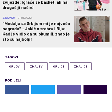
zvijezde: Igraće se basket, ali na
drugačiji način!
0
SJAJNO!
01.01.2022.
|
"Medalja sa Srbijom mi je najveća
nagrada" - Jokić o srebru i Riju:
Kad je vidio da su okumili, znao je
što su najbolji!
TAGOVI
ORLOVI
ZMAJEVI
ORLICE
ZMAJICE
PODIJELI