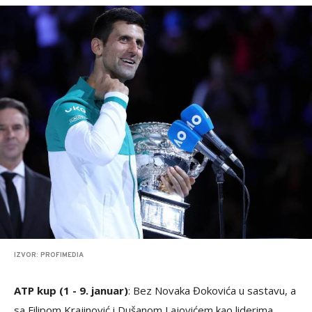
IZVOR: PROFIMEDIA
ATP kup (1 - 9. januar)
: Bez Novaka Đokovića u sastavu, a
sa Filipom Krajinović i Dušanom Lajovićem kao liderima,