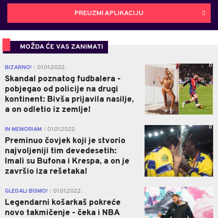
PREUZMI APLIKACIJU
MOŽDA ĆE VAS ZANIMATI
0
BIZARNO!
01.01.2022.
|
Skandal poznatog fudbalera -
pobjegao od policije na drugi
kontinent: Bivša prijavila nasilje,
a on odletio iz zemlje!
0
IN MEMORIAM
01.01.2022.
|
Preminuo čovjek koji je stvorio
najvoljeniji tim devedesetih:
Imali su Bufona i Krespa, a on je
završio iza rešetaka!
0
GLEDALI BISMO!
01.01.2022.
|
Legendarni košarkaš pokreće
novo takmičenje - čeka i NBA