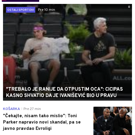
0
Pre 10 min
OSTALI SPORTOVI
"TREBALO JE RANIJE DA OTPUSTIM OCA": CICIPAS
KASNO SHVATIO DA JE IVANIŠEVIĆ BIO U PRAVU
0
KOŠARKA
Pre 27 min
|
"Čekajte, nisam tako mislio": Toni
Parker napravio novi skandal, pa se
javno pravdao Evroligi