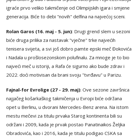
igraće prvo veliko takmičenje od Olimpijskih igara i smjene
generacija. Biće to debi "novih" delfina na najvećoj sceni.
Rolan Garos (16. maj - 5. jun)
: Drugi grend slem u sezoni
biće druga prilika za nastavak "vječne" trke najvećih
tenisera svijeta, a svi još dobro pamte epski meč Đokovića
i Nadala u prošlosezonskom polufinalu. Za mnoge je to bio
najveći meč u istoriji, a Rafa će sigurno ako bude zdrav i
2022. doći motivisan da brani svoju "tvrđavu" u Parizu.
Fajnal-for Evrolige (27 - 29. maj)
: Ove sezone završnica
najjačeg košarkaškog takmičenja u Evropi biće održana
opet u Berlinu, u dvorani Mercedes-Benz arena. Na istom
mestu mečevi za titulu prvaka Starog kontinenta bili su
održani i 2009, kada je prvak postao Panatinaikos Željka
Obradovića, kao i 2016, kada je titulu podigao CSKA sa