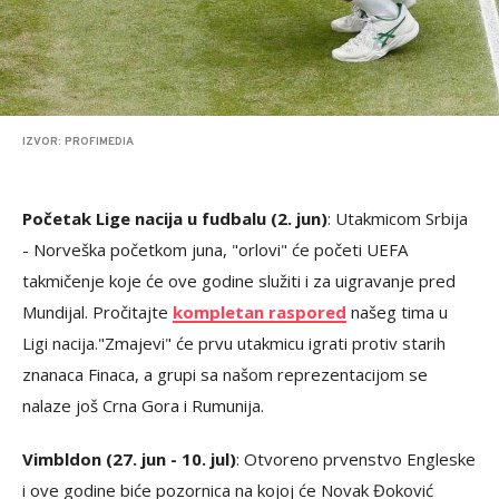
IZVOR: PROFIMEDIA
Početak Lige nacija u fudbalu (2. jun)
: Utakmicom Srbija
- Norveška početkom juna, "orlovi" će početi UEFA
takmičenje koje će ove godine služiti i za uigravanje pred
Mundijal. Pročitajte
kompletan raspored
našeg tima u
Ligi nacija."Zmajevi" će prvu utakmicu igrati protiv starih
znanaca Finaca, a grupi sa našom reprezentacijom se
nalaze još Crna Gora i Rumunija.
Vimbldon (27. jun - 10. jul)
: Otvoreno prvenstvo Engleske
i ove godine biće pozornica na kojoj će Novak Đoković