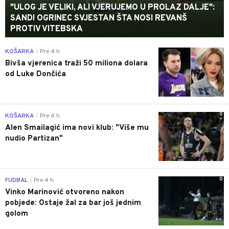
"ULOG JE VELIKI, ALI VJERUJEMO U PROLAZ DALJE":
SANDI OGRINEC SVJESTAN ŠTA NOSI REVANŠ
PROTIV VITEBSKA
0
KOŠARKA
Pre 4 h
|
Bivša vjerenica traži 50 miliona dolara
od Luke Dončića
0
KOŠARKA
Pre 4 h
|
Alen Smailagić ima novi klub: "Više mu
nudio Partizan"
0
FUDBAL
Pre 4 h
|
Vinko Marinović otvoreno nakon
pobjede: Ostaje žal za bar još jednim
golom