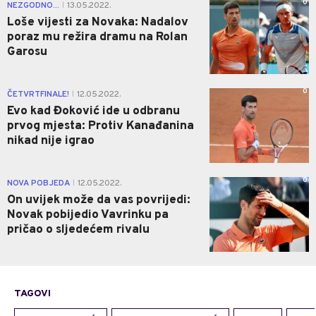
0
NEZGODNO...
13.05.2022.
|
Loše vijesti za Novaka: Nadalov
poraz mu režira dramu na Rolan
Garosu
0
ČETVRTFINALE!
12.05.2022.
|
Evo kad Đoković ide u odbranu
prvog mjesta: Protiv Kanađanina
nikad nije igrao
0
NOVA POBJEDA
12.05.2022.
|
On uvijek može da vas povrijedi:
Novak pobijedio Vavrinku pa
pričao o sljedećem rivalu
TAGOVI