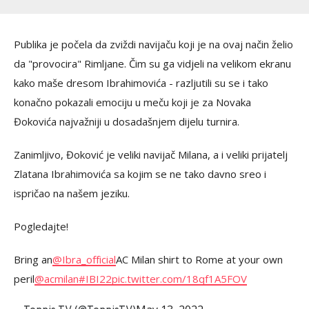
Publika je počela da zviždi navijaču koji je na ovaj način želio
da "provocira" Rimljane. Čim su ga vidjeli na velikom ekranu
kako maše dresom Ibrahimovića - razljutili su se i tako
konačno pokazali emociju u meču koji je za Novaka
Đokovića najvažniji u dosadašnjem dijelu turnira.
Zanimljivo, Đoković je veliki navijač Milana, a i veliki prijatelj
Zlatana Ibrahimovića sa kojim se ne tako davno sreo i
ispričao na našem jeziku.
Pogledajte!
Bring an
@Ibra_official
AC Milan shirt to Rome at your own
peril
@acmilan
#IBI22
pic.twitter.com/18qf1A5FOV