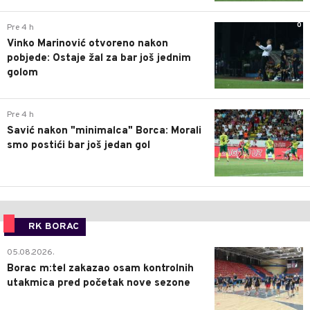
0
Pre 4 h
Vinko Marinović otvoreno nakon
pobjede: Ostaje žal za bar još jednim
golom
0
Pre 4 h
Savić nakon "minimalca" Borca: Morali
smo postići bar još jedan gol
RK BORAC
0
05.08.2026.
Borac m:tel zakazao osam kontrolnih
utakmica pred početak nove sezone