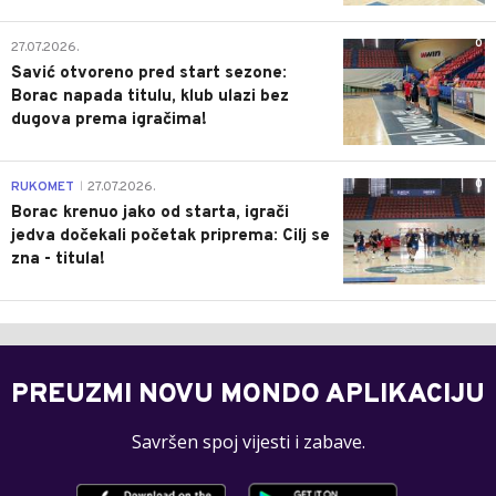
0
27.07.2026.
Savić otvoreno pred start sezone:
Borac napada titulu, klub ulazi bez
dugova prema igračima!
0
RUKOMET
27.07.2026.
|
Borac krenuo jako od starta, igrači
jedva dočekali početak priprema: Cilj se
zna - titula!
PREUZMI NOVU MONDO APLIKACIJU
Savršen spoj vijesti i zabave.