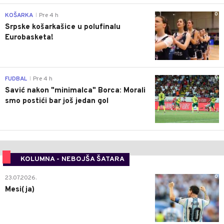
0
KOŠARKA
Pre 4 h
|
Srpske košarkašice u polufinalu
Eurobasketa!
0
FUDBAL
Pre 4 h
|
Savić nakon "minimalca" Borca: Morali
smo postići bar još jedan gol
KOLUMNA - NEBOJŠA ŠATARA
0
23.07.2026.
Mesi(ja)