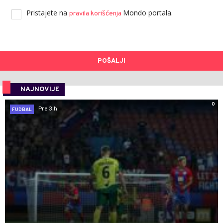
Pristajete na
Mondo portala.
pravila korišćenja
POŠALJI
NAJNOVIJE
0
Pre 3 h
FUDBAL