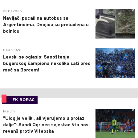
0
22.07.2026.
Navijači pucali na autobus sa
Argentincima: Dvojica su prebačena u
bolnicu
1
07.07.2026.
Levski se oglasio: Saopštenje
bugarskog šampiona nekoliko sati pred
meč sa Borcem!
FK BORAC
0
Pre 3 h
"Ulog je veliki, ali vjerujemo u prolaz
dalje": Sandi Ogrinec svjestan šta nosi
revanš protiv Vitebska