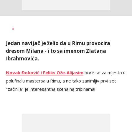
Bojan
AUTOR
0
Jakovljević
Jedan navijač je želio da u Rimu provocira
dresom Milana - i to sa imenom Zlatana
Ibrahmovića.
Novak Đoković i Feliks Ože-Alijasim
bore se za mjesto u
polufinalu mastersa u Rimu, a ne tako zanimljiv prvi set
"začinila" je interesantna scena na tribinama!