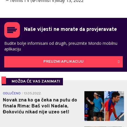
May 13, 2022
— Tennis TV (@TennisTV)
Naše vijesti ne morate da provjeravate
Budite bolje informisani od drugih, preuzmite Mondo mobilnu
aplikaciju
PREUZMI APLIKACIJU
MOŽDA ĆE VAS ZANIMATI
0
ODLUČENO
13.05.2022.
|
Novak zna ko ga čeka na putu do
finala Rima: Baš voli Nadala,
Đokoviću nikad nije uzeo set!