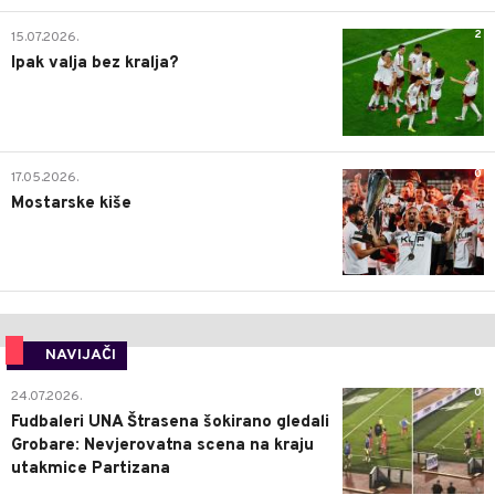
2
15.07.2026.
Ipak valja bez kralja?
0
17.05.2026.
Mostarske kiše
NAVIJAČI
0
24.07.2026.
Fudbaleri UNA Štrasena šokirano gledali
Grobare: Nevjerovatna scena na kraju
utakmice Partizana