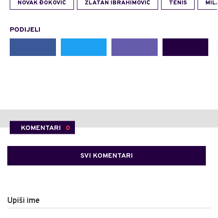
NOVAK ĐOKOVIĆ
ZLATAN IBRAHIMOVIĆ
TENIS
MIL
PODIJELI
KOMENTARI
0
SVI KOMENTARI
Upiši ime