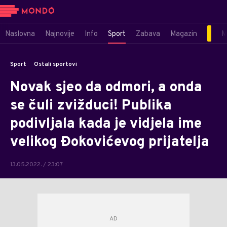
Naslovna
Najnovije
Info
Sport
Zabava
Magazin
M
Sport
Ostali sportovi
Novak sjeo da odmori, a onda
se čuli zvižduci! Publika
podivljala kada je vidjela ime
velikog Đokovićevog prijatelja
13.05.2022. / 23:07