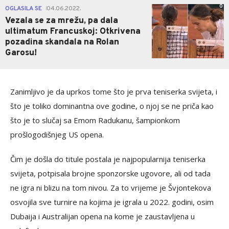
0
OGLASILA SE
04.06.2022.
|
Vezala se za mrežu, pa dala
ultimatum Francuskoj: Otkrivena
pozadina skandala na Rolan
Garosu!
Zanimljivo je da uprkos tome što je prva teniserka svijeta, i
što je toliko dominantna ove godine, o njoj se ne priča kao
što je to slučaj sa Emom Radukanu, šampionkom
prošlogodišnjeg US opena.
Čim je došla do titule postala je najpopularnija teniserka
svijeta, potpisala brojne sponzorske ugovore, ali od tada
ne igra ni blizu na tom nivou. Za to vrijeme je Švjontekova
osvojila sve turnire na kojima je igrala u 2022. godini, osim
Dubaija i Australijan opena na kome je zaustavljena u