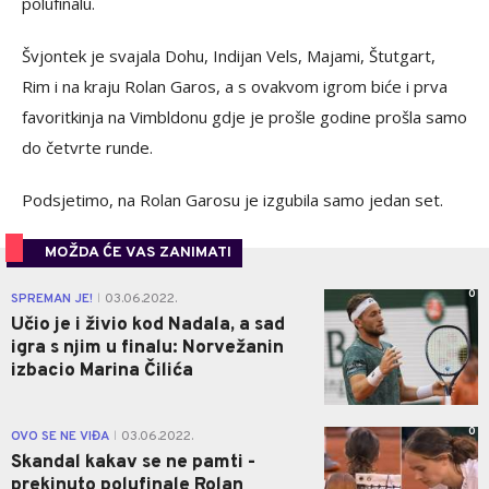
polufinalu.
Švjontek je svajala Dohu, Indijan Vels, Majami, Štutgart,
Rim i na kraju Rolan Garos, a s ovakvom igrom biće i prva
favoritkinja na Vimbldonu gdje je prošle godine prošla samo
do četvrte runde.
Podsjetimo, na Rolan Garosu je izgubila samo jedan set.
MOŽDA ĆE VAS ZANIMATI
0
SPREMAN JE!
03.06.2022.
|
Učio je i živio kod Nadala, a sad
igra s njim u finalu: Norvežanin
izbacio Marina Čilića
0
OVO SE NE VIĐA
03.06.2022.
|
Skandal kakav se ne pamti -
prekinuto polufinale Rolan