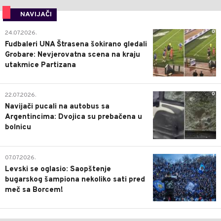
NAVIJAČI
0
24.07.2026.
Fudbaleri UNA Štrasena šokirano gledali
Grobare: Nevjerovatna scena na kraju
utakmice Partizana
0
22.07.2026.
Navijači pucali na autobus sa
Argentincima: Dvojica su prebačena u
bolnicu
1
07.07.2026.
Levski se oglasio: Saopštenje
bugarskog šampiona nekoliko sati pred
meč sa Borcem!