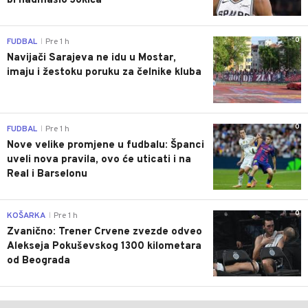
bi nadmašio Jokića
0
FUDBAL
Pre 1 h
|
Navijači Sarajeva ne idu u Mostar,
imaju i žestoku poruku za čelnike kluba
0
FUDBAL
Pre 1 h
|
Nove velike promjene u fudbalu: Španci
uveli nova pravila, ovo će uticati i na
Real i Barselonu
0
KOŠARKA
Pre 1 h
|
Zvanično: Trener Crvene zvezde odveo
Alekseja Pokuševskog 1300 kilometara
od Beograda