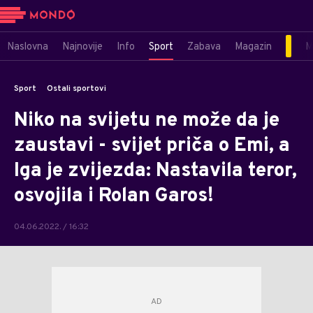
Naslovna
Najnovije
Info
Sport
Zabava
Magazin
M
Sport
Ostali sportovi
Niko na svijetu ne može da je
zaustavi - svijet priča o Emi, a
Iga je zvijezda: Nastavila teror,
osvojila i Rolan Garos!
04.06.2022. / 16:32