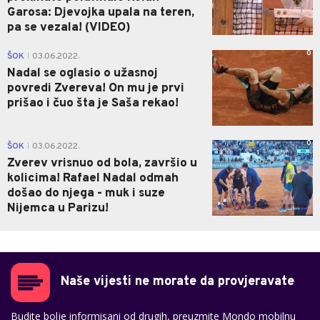
Garosa: Djevojka upala na teren,
pa se vezala! (VIDEO)
0
ŠOK
03.06.2022.
|
Nadal se oglasio o užasnoj
povredi Zvereva! On mu je prvi
prišao i čuo šta je Saša rekao!
0
ŠOK
03.06.2022.
|
Zverev vrisnuo od bola, završio u
kolicima! Rafael Nadal odmah
došao do njega - muk i suze
Nijemca u Parizu!
Naše vijesti ne morate da provjeravate
Budite bolje informisani od drugih, preuzmite Mondo mobilnu