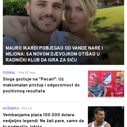
MAURO IKARDI POBJEGAO OD VANDE NARE I
MILIONA: SA NOVOM DJEVOJKOM OTIŠAO U
RADNIČKI KLUB DA IGRA ZA SIĆU
0
FUDBAL
Pre 57 min
|
Sloga gostuje na "Pecari": Uz
maksimalan pristup i odgovornost do
pozitivnog rezultata
0
KOŠARKA
Pre 1 h
|
Vembanjama plaća 100.000 dolara
nedjeljno legendi: Ne žali pare, samo da