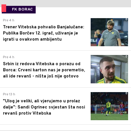
FK BORAC
0
Pre 4 h
Trener Vitebska pohvalio Banjalučane:
Publika Borčev 12. igrač, uživanje je
igrati u ovakvom ambijentu
0
Pre 4 h
Srbin iz redova Vitebska o porazu od
Borca: Crveni karton nas je poremetio,
ali ide revanš - ništa još nije gotovo
0
Pre 13 h
"Ulog je veliki, ali vjerujemo u prolaz
dalje": Sandi Ogrinec svjestan šta nosi
revanš protiv Vitebska