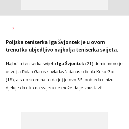
Bojan
AUTOR
0
Jakovljević
Poljska teniserka Iga Švjontek je u ovom
trenutku ubjedljivo najbolja teniserka svijeta.
Najbolja teniserka svijeta
Iga Švjontek
(21) dominantno je
osvojila Rolan Garos savladavši danas u finalu Koko Gof
(18), a s obzirom na to da joj je ovo 35. pobjeda u nizu -
djeluje da niko na svijetu ne može da je zaustavi!