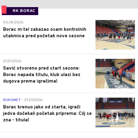
RK BORAC
0
05.08.2026.
Borac m:tel zakazao osam kontrolnih
utakmica pred početak nove sezone
0
27.07.2026.
Savić otvoreno pred start sezone:
Borac napada titulu, klub ulazi bez
dugova prema igračima!
0
RUKOMET
27.07.2026.
|
Borac krenuo jako od starta, igrači
jedva dočekali početak priprema: Cilj se
zna - titula!