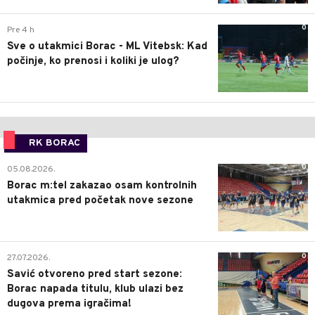
0
Pre 4 h
Sve o utakmici Borac - ML Vitebsk: Kad
počinje, ko prenosi i koliki je ulog?
RK BORAC
0
05.08.2026.
Borac m:tel zakazao osam kontrolnih
utakmica pred početak nove sezone
0
27.07.2026.
Savić otvoreno pred start sezone:
Borac napada titulu, klub ulazi bez
dugova prema igračima!