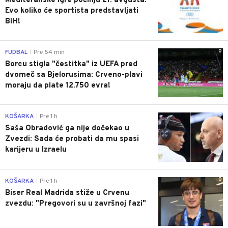
Mediteranske igre počinju 21. avgusta:
Evo koliko će sportista predstavljati
BiH!
0
FUDBAL
Pre 54 min
|
Borcu stigla "čestitka" iz UEFA pred
dvomeč sa Bjelorusima: Crveno-plavi
moraju da plate 12.750 evra!
0
KOŠARKA
Pre 1 h
|
Saša Obradović ga nije dočekao u
Zvezdi: Sada će probati da mu spasi
karijeru u Izraelu
0
KOŠARKA
Pre 1 h
|
Biser Real Madrida stiže u Crvenu
zvezdu: "Pregovori su u završnoj fazi"