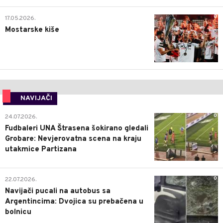
0
17.05.2026.
Mostarske kiše
NAVIJAČI
0
24.07.2026.
Fudbaleri UNA Štrasena šokirano gledali
Grobare: Nevjerovatna scena na kraju
utakmice Partizana
0
22.07.2026.
Navijači pucali na autobus sa
Argentincima: Dvojica su prebačena u
bolnicu