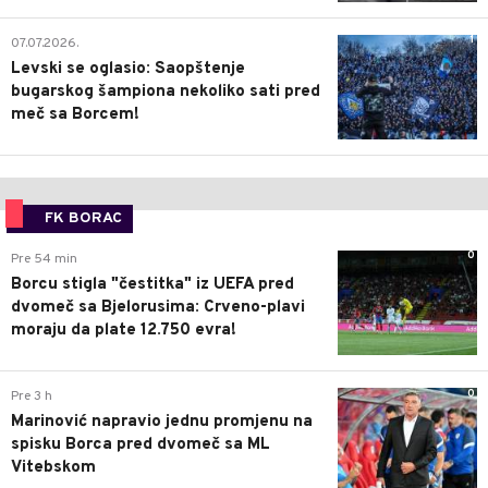
1
07.07.2026.
Levski se oglasio: Saopštenje
bugarskog šampiona nekoliko sati pred
meč sa Borcem!
FK BORAC
0
Pre 54 min
Borcu stigla "čestitka" iz UEFA pred
dvomeč sa Bjelorusima: Crveno-plavi
moraju da plate 12.750 evra!
0
Pre 3 h
Marinović napravio jednu promjenu na
spisku Borca pred dvomeč sa ML
Vitebskom