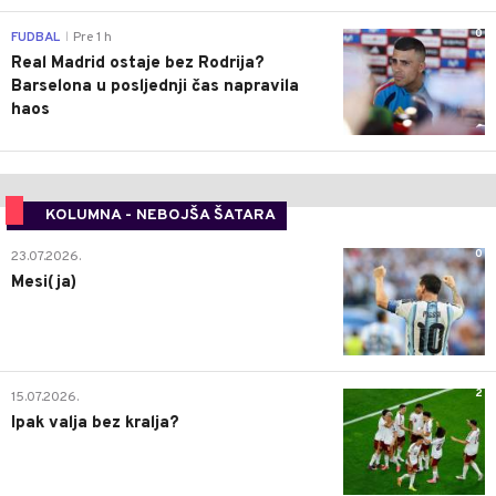
0
FUDBAL
Pre 1 h
|
Real Madrid ostaje bez Rodrija?
Barselona u posljednji čas napravila
haos
KOLUMNA - NEBOJŠA ŠATARA
0
23.07.2026.
Mesi(ja)
2
15.07.2026.
Ipak valja bez kralja?