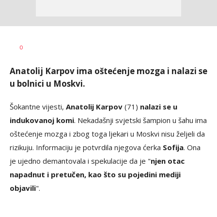
Haris
AUTOR
0
Krhalić
Anatolij Karpov ima oštećenje mozga i nalazi se
u bolnici u Moskvi.
Šokantne vijesti,
Anatolij Karpov
(71)
nalazi se u
indukovanoj komi
. Nekadašnji svjetski šampion u šahu ima
oštećenje mozga i zbog toga ljekari u Moskvi nisu željeli da
rizikuju. Informaciju je potvrdila njegova ćerka
Sofija
. Ona
je ujedno demantovala i spekulacije da je "
njen otac
napadnut i pretučen, kao što su pojedini mediji
objavili
".