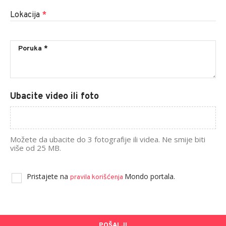
Lokacija
*
Ubacite video ili foto
Možete da ubacite do 3 fotografije ili videa. Ne smije biti
više od 25 MB.
Pristajete na
Mondo portala.
pravila korišćenja
POŠALJI