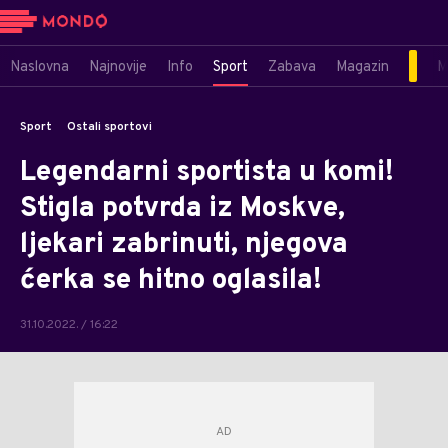
Naslovna
Najnovije
Info
Sport
Zabava
Magazin
M
Sport
Ostali sportovi
Legendarni sportista u komi!
Stigla potvrda iz Moskve,
ljekari zabrinuti, njegova
ćerka se hitno oglasila!
31.10.2022. / 16:22