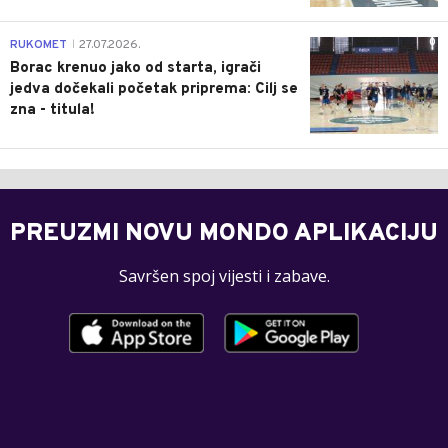
0
RUKOMET
27.07.2026.
|
Borac krenuo jako od starta, igrači
jedva dočekali početak priprema: Cilj se
zna - titula!
PREUZMI NOVU MONDO APLIKACIJU
Savršen spoj vijesti i zabave.