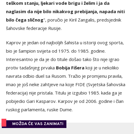
teškom stanju, ljekari vode brigu i želim i ja da
naglasim da nije bilo nikakvog prebijanja, napada niti
bilo čega sličnog
", poručio je Kiril Zangalis, predsjednik
šahovske federacije Rusije.
Kaprov je jedan od najboljih šahista u istoriji ovog sporta,
bio je šampion svijeta od 1975. do 1985. godine.
Interesantno je da je do titule došao tako što nije igrao
protiv tadašnjeg prvaka
Bobija Fišera
koji je u nekoliko
navrata odbio duel sa Rusom. Tražio je promjenu pravila,
imao je još neke zahtjeve na koje FIDE (Svjetska šahovska
federacija) nije pristala. Titulu je izgubio 1985. kada ga je
pobijedio Gari Kasparov. Karpov je od 2006. godine i član
ruskog parlamenta, ruske Dume.
MOŽDA ĆE VAS ZANIMATI