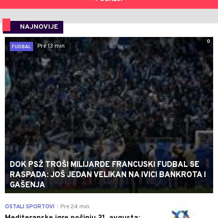
NAJNOVIJE
0
Pre 13 min
FUDBAL
DOK PSŽ TROŠI MILIJARDE FRANCUSKI FUDBAL SE
RASPADA: JOŠ JEDAN VELIKAN NA IVICI BANKROTA I
GAŠENJA
0
OSTALI SPORTOVI
Pre 24 min
|