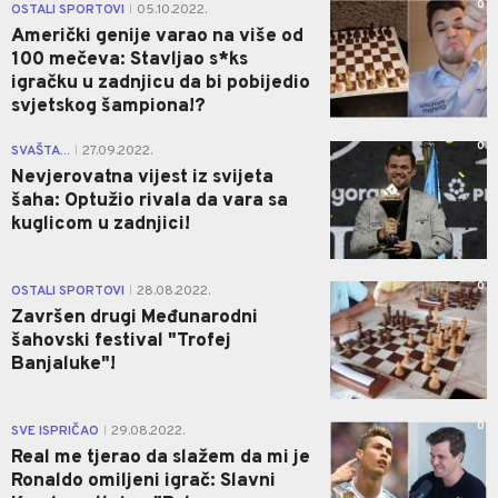
0
OSTALI SPORTOVI
05.10.2022.
|
Američki genije varao na više od
100 mečeva: Stavljao s*ks
igračku u zadnjicu da bi pobijedio
svjetskog šampiona!?
0
SVAŠTA...
27.09.2022.
|
Nevjerovatna vijest iz svijeta
šaha: Optužio rivala da vara sa
kuglicom u zadnjici!
0
OSTALI SPORTOVI
28.08.2022.
|
Završen drugi Međunarodni
šahovski festival "Trofej
Banjaluke"!
0
SVE ISPRIČAO
29.08.2022.
|
Real me tjerao da slažem da mi je
Ronaldo omiljeni igrač: Slavni