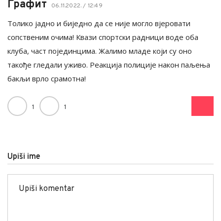
Графит
06.11.2022. / 12:49
Толико јадно и биједно да се није могло вјеровати
сопственим очима! Квази спортски радници воде оба
клуба, част појединцима. Жалимо младе који су оно
такође гледали уживо. Реакција полиције након паљења
бакљи врло срамотна!
1
1
Upiši ime