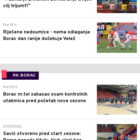
cilj trijumf!"
0
Pre 19 h
Riješene nedoumice - nema odlaganja:
Borac dan ranije dočekuje Velež
RK BORAC
0
Pre 20 h
Borac m:tel zakazao osam kontrolnih
utakmica pred početak nove sezone
0
27.07.2026.
Savić otvoreno pred start sezone: