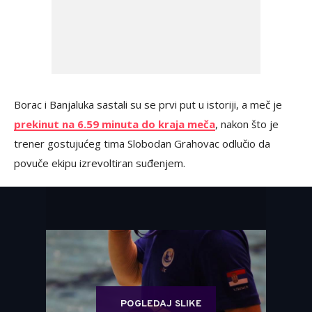
Borac i Banjaluka sastali su se prvi put u istoriji, a meč je
prekinut na 6.59 minuta do kraja meča
, nakon što je
trener gostujućeg tima Slobodan Grahovac odlučio da
povuče ekipu izrevoltiran suđenjem.
POGLEDAJ SLIKE