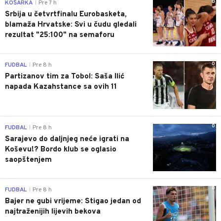
0
KOŠARKA
Pre 7 h
|
Srbija u četvrtfinalu Eurobasketa,
blamaža Hrvatske: Svi u čudu gledali
rezultat "25:100" na semaforu
0
FUDBAL
Pre 8 h
|
Partizanov tim za Tobol: Saša Ilić
napada Kazahstance sa ovih 11
0
FUDBAL
Pre 8 h
|
Sarajevo do daljnjeg neće igrati na
Koševu!? Bordo klub se oglasio
saopštenjem
0
FUDBAL
Pre 8 h
|
Bajer ne gubi vrijeme: Stigao jedan od
najtraženijih lijevih bekova