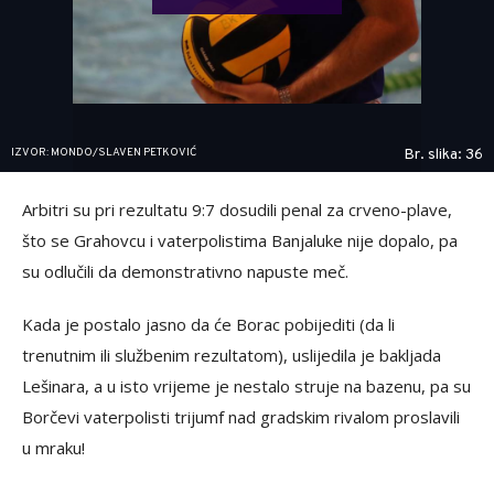
IZVOR: MONDO/SLAVEN PETKOVIĆ
Br. slika: 36
Arbitri su pri rezultatu 9:7 dosudili penal za crveno-plave,
što se Grahovcu i vaterpolistima Banjaluke nije dopalo, pa
su odlučili da demonstrativno napuste meč.
Kada je postalo jasno da će Borac pobijediti (da li
trenutnim ili službenim rezultatom), uslijedila je bakljada
Lešinara, a u isto vrijeme je nestalo struje na bazenu, pa su
Borčevi vaterpolisti trijumf nad gradskim rivalom proslavili
u mraku!