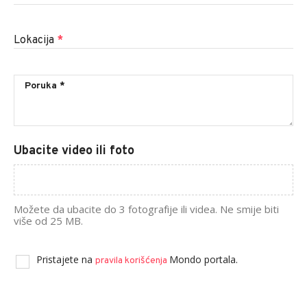
Lokacija
*
Ubacite video ili foto
Možete da ubacite do 3 fotografije ili videa. Ne smije biti
više od 25 MB.
Pristajete na
Mondo portala.
pravila korišćenja