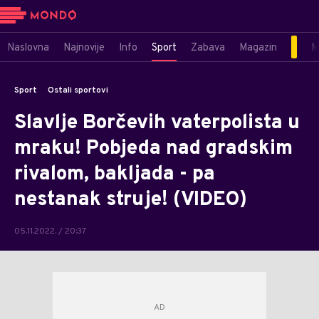
Naslovna
Najnovije
Info
Sport
Zabava
Magazin
M
Sport
Ostali sportovi
Slavlje Borčevih vaterpolista u
mraku! Pobjeda nad gradskim
rivalom, bakljada - pa
nestanak struje! (VIDEO)
05.11.2022. / 20:37