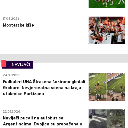
0
17.05.2026.
Mostarske kiše
NAVIJAČI
0
24.07.2026.
Fudbaleri UNA Štrasena šokirano gledali
Grobare: Nevjerovatna scena na kraju
utakmice Partizana
0
22.07.2026.
Navijači pucali na autobus sa
Argentincima: Dvojica su prebačena u