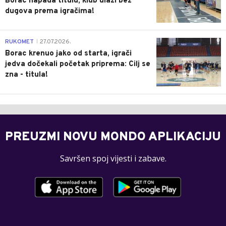
Borac napada titulu, klub ulazi bez
dugova prema igračima!
0
RUKOMET
27.07.2026.
|
Borac krenuo jako od starta, igrači
jedva dočekali početak priprema: Cilj se
zna - titula!
PREUZMI NOVU MONDO APLIKACIJU
Savršen spoj vijesti i zabave.