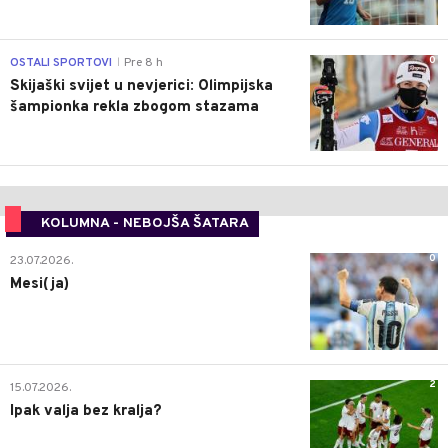
0
OSTALI SPORTOVI
Pre 8 h
|
Skijaški svijet u nevjerici: Olimpijska
šampionka rekla zbogom stazama
KOLUMNA - NEBOJŠA ŠATARA
0
23.07.2026.
Mesi(ja)
2
15.07.2026.
Ipak valja bez kralja?