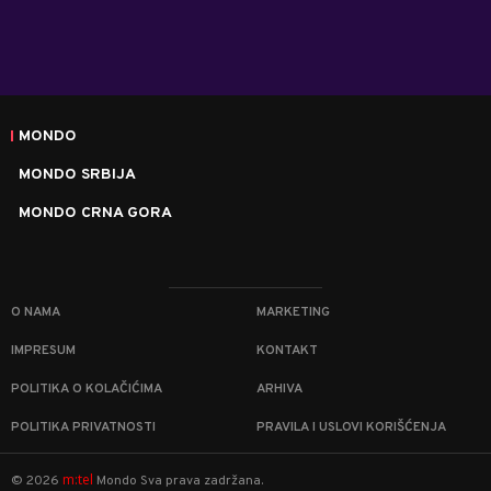
MONDO
MONDO SRBIJA
MONDO CRNA GORA
O NAMA
MARKETING
IMPRESUM
KONTAKT
POLITIKA O KOLAČIĆIMA
ARHIVA
POLITIKA PRIVATNOSTI
PRAVILA I USLOVI KORIŠĆENJA
m:tel
©
2026
Mondo
Sva prava zadržana.