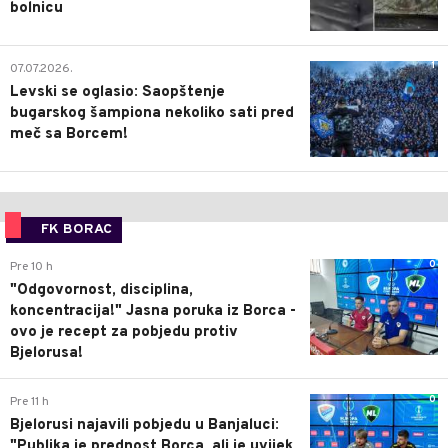
bolnicu
1
07.07.2026.
Levski se oglasio: Saopštenje
bugarskog šampiona nekoliko sati pred
meč sa Borcem!
FK BORAC
0
Pre 10 h
"Odgovornost, disciplina,
koncentracija!" Jasna poruka iz Borca -
ovo je recept za pobjedu protiv
Bjelorusa!
0
Pre 11 h
Bjelorusi najavili pobjedu u Banjaluci:
"Publika je prednost Borca, ali je uvijek