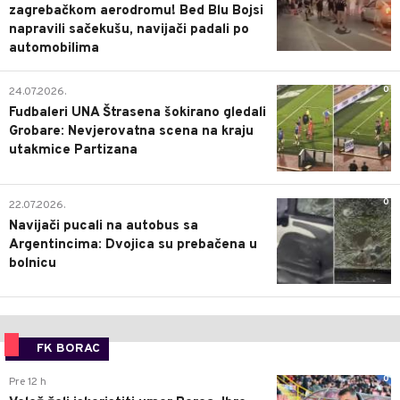
zagrebačkom aerodromu! Bed Blu Bojsi
napravili sačekušu, navijači padali po
automobilima
0
24.07.2026.
Fudbaleri UNA Štrasena šokirano gledali
Grobare: Nevjerovatna scena na kraju
utakmice Partizana
0
22.07.2026.
Navijači pucali na autobus sa
Argentincima: Dvojica su prebačena u
bolnicu
FK BORAC
0
Pre 12 h