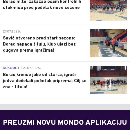
Borac m:tel zakazao osam kontrolnih
utakmica pred početak nove sezone
0
27.07.2026.
Savić otvoreno pred start sezone:
Borac napada titulu, klub ulazi bez
dugova prema igračima!
0
RUKOMET
27.07.2026.
|
Borac krenuo jako od starta, igrači
jedva dočekali početak priprema: Cilj se
zna - titula!
PREUZMI NOVU MONDO APLIKACIJU