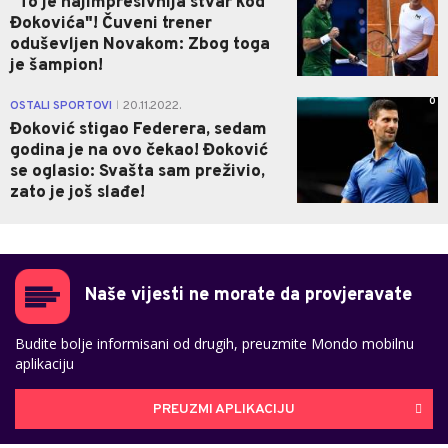
"To je najimpresivnija stvar kod
Đokovića"! Čuveni trener
oduševljen Novakom: Zbog toga
je šampion!
0
OSTALI SPORTOVI
20.11.2022.
|
Đoković stigao Federera, sedam
godina je na ovo čekao! Đoković
se oglasio: Svašta sam preživio,
zato je još slađe!
Naše vijesti ne morate da provjeravate
Budite bolje informisani od drugih, preuzmite Mondo mobilnu
aplikaciju
PREUZMI APLIKACIJU