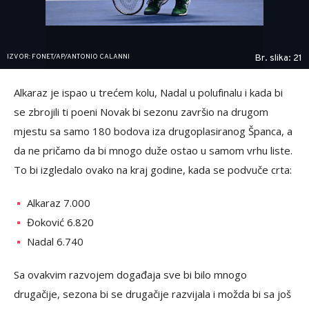
IZVOR: FONET/AP/ANTONIO CALANNI
Br. slika: 21
Alkaraz je ispao u trećem kolu, Nadal u polufinalu i kada bi
se zbrojili ti poeni Novak bi sezonu završio na drugom
mjestu sa samo 180 bodova iza drugoplasiranog Španca, a
da ne pričamo da bi mnogo duže ostao u samom vrhu liste.
To bi izgledalo ovako na kraj godine, kada se podvuče crta:
Alkaraz 7.000
Đoković 6.820
Nadal 6.740
Sa ovakvim razvojem događaja sve bi bilo mnogo
drugačije, sezona bi se drugačije razvijala i možda bi sa još