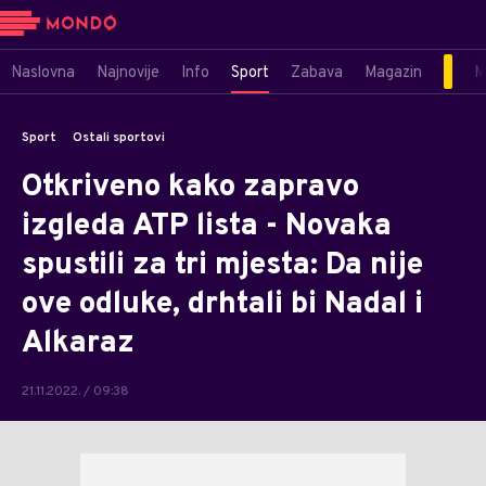
Naslovna
Najnovije
Info
Sport
Zabava
Magazin
M
Sport
Ostali sportovi
Otkriveno kako zapravo
izgleda ATP lista - Novaka
spustili za tri mjesta: Da nije
ove odluke, drhtali bi Nadal i
Alkaraz
21.11.2022. / 09:38