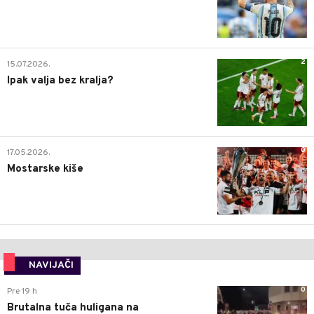
2
15.07.2026.
Ipak valja bez kralja?
0
17.05.2026.
Mostarske kiše
NAVIJAČI
0
Pre 19 h
Brutalna tuča huligana na