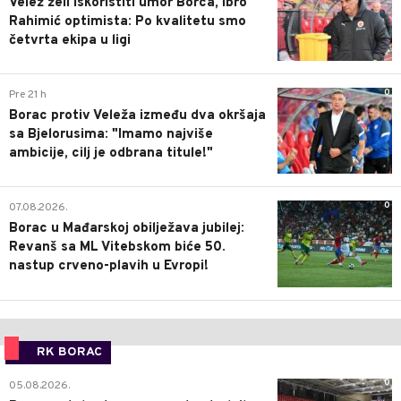
Velež želi iskoristiti umor Borca, Ibro
Rahimić optimista: Po kvalitetu smo
četvrta ekipa u ligi
0
Pre 21 h
Borac protiv Veleža između dva okršaja
sa Bjelorusima: "Imamo najviše
ambicije, cilj je odbrana titule!"
0
07.08.2026.
Borac u Mađarskoj obilježava jubilej:
Revanš sa ML Vitebskom biće 50.
nastup crveno-plavih u Evropi!
RK BORAC
0
05.08.2026.