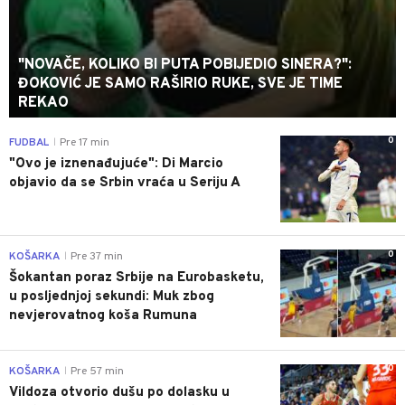
"NOVAČE, KOLIKO BI PUTA POBIJEDIO SINERA?":
ĐOKOVIĆ JE SAMO RAŠIRIO RUKE, SVE JE TIME
REKAO
0
FUDBAL
Pre 17 min
|
"Ovo je iznenađujuće": Di Marcio
objavio da se Srbin vraća u Seriju A
0
KOŠARKA
Pre 37 min
|
Šokantan poraz Srbije na Eurobasketu,
u posljednjoj sekundi: Muk zbog
nevjerovatnog koša Rumuna
0
KOŠARKA
Pre 57 min
|
Vildoza otvorio dušu po dolasku u