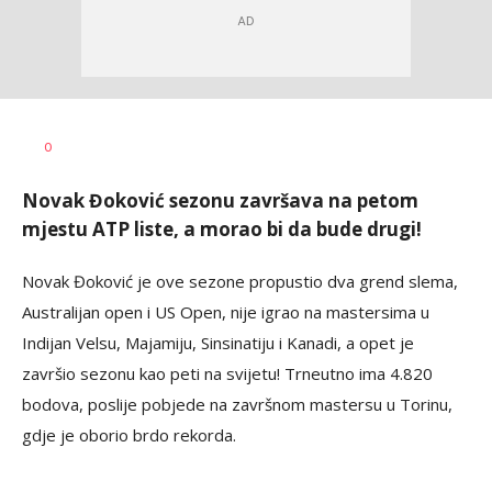
Nikola
AUTOR
0
Lalović
Novak Đoković sezonu završava na petom
mjestu ATP liste, a morao bi da bude drugi!
Novak Đoković je ove sezone propustio dva grend slema,
Australijan open i US Open, nije igrao na mastersima u
Indijan Velsu, Majamiju, Sinsinatiju i Kanadi, a opet je
završio sezonu kao peti na svijetu! Trneutno ima 4.820
bodova, poslije pobjede na završnom mastersu u Torinu,
gdje je oborio brdo rekorda.