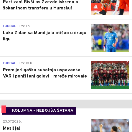
Partizan! Bivši as Zvezde iskreno o
šokantnom transferu u Humsku!
0
FUDBAL
Pre 1 h
|
Luka Zidan sa Mundijala otišao u drugu
ligu
0
FUDBAL
Pre 10 h
|
Premijerligaška subotnja uspavanka:
VAR i poništeni golovi - mreže mirovale
KOLUMNA - NEBOJŠA ŠATARA
0
23.07.2026.
Mesi(ja)