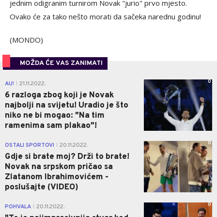
jednim odigranim turnirom Novak "jurio" prvo mjesto.
Ovako će za tako nešto morati da sačeka narednu godinu!
(MONDO)
MOŽDA ĆE VAS ZANIMATI
0
AU!
21.11.2022.
|
6 razloga zbog koji je Novak
najbolji na svijetu! Uradio je što
niko ne bi mogao: "Na tim
ramenima sam plakao"!
0
OSTALI SPORTOVI
20.11.2022.
|
Gdje si brate moj? Drži to brate!
Novak na srpskom pričao sa
Zlatanom Ibrahimovićem -
poslušajte (VIDEO)
0
POHVALA
20.11.2022.
|