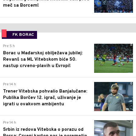
meč sa Borcem!
FK BORAC
0
Pre 5 h
Borac u Mađarskoj obilježava jubilej:
Revanš sa ML Vitebskom biće 50.
nastup crveno-plavih u Evropi!
0
Pre 14 h
Trener Vitebska pohvalio Banjalučane:
Publika Borčev 12. igrač, uživanje je
igrati u ovakvom ambijentu
0
Pre 14 h
Srbin iz redova Vitebska o porazu od