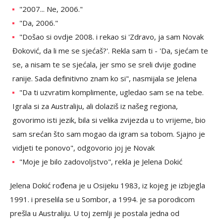
"2007... Ne, 2006."
"Da, 2006."
"Došao si ovdje 2008. i rekao si 'Zdravo, ja sam Novak
Đoković, da li me se sjećaš?'. Rekla sam ti - 'Da, sjećam te
se, a nisam te se sjećala, jer smo se sreli dvije godine
ranije. Sada definitivno znam ko si", nasmijala se Jelena
"Da ti uzvratim komplimente, ugledao sam se na tebe.
Igrala si za Australiju, ali dolaziš iz našeg regiona,
govorimo isti jezik, bila si velika zvijezda u to vrijeme, bio
sam srećan što sam mogao da igram sa tobom. Sjajno je
vidjeti te ponovo", odgovorio joj je Novak
"Moje je bilo zadovoljstvo", rekla je Jelena Dokić
Jelena Dokić rođena je u Osijeku 1983, iz kojeg je izbjegla
1991. i preselila se u Sombor, a 1994. je sa porodicom
prešla u Australiju. U toj zemlji je postala jedna od