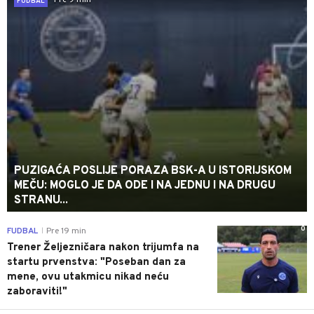
Pre 9 min
FUDBAL
PUZIGAĆA POSLIJE PORAZA BSK-A U ISTORIJSKOM
MEČU: MOGLO JE DA ODE I NA JEDNU I NA DRUGU
STRANU...
0
FUDBAL
Pre 19 min
|
Trener Željezničara nakon trijumfa na
startu prvenstva: "Poseban dan za
mene, ovu utakmicu nikad neću
zaboraviti!"