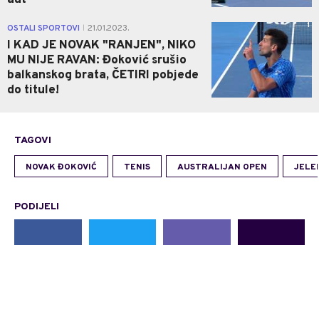
1
OSTALI SPORTOVI
21.01.2023.
|
I KAD JE NOVAK "RANJEN", NIKO
MU NIJE RAVAN: Đoković srušio
balkanskog brata, ČETIRI pobjede
do titule!
TAGOVI
NOVAK ĐOKOVIĆ
TENIS
AUSTRALIJAN OPEN
JELE
PODIJELI