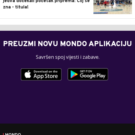
jedva dočekali početak priprema: Cilj se
zna - titula!
PREUZMI NOVU MONDO APLIKACIJU
Savršen spoj vijesti i zabave.
MONDO