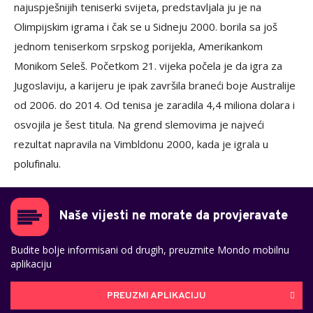
najuspješnijih teniserki svijeta, predstavljala ju je na
Olimpijskim igrama i čak se u Sidneju 2000. borila sa još
jednom teniserkom srpskog porijekla, Amerikankom
Monikom Seleš. Početkom 21. vijeka počela je da igra za
Jugoslaviju, a karijeru je ipak završila braneći boje Australije
od 2006. do 2014. Od tenisa je zaradila 4,4 miliona dolara i
osvojila je šest titula. Na grend slemovima je najveći
rezultat napravila na Vimbldonu 2000, kada je igrala u
polufinalu.
Naše vijesti ne morate da provjeravate
Budite bolje informisani od drugih, preuzmite Mondo mobilnu
aplikaciju
PREUZMI APLIKACIJU