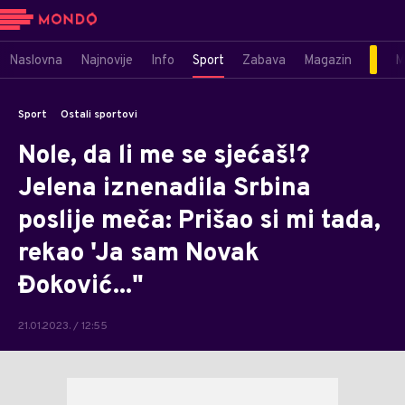
Naslovna
Najnovije
Info
Sport
Zabava
Magazin
M
Sport
Ostali sportovi
Nole, da li me se sjećaš!?
Jelena iznenadila Srbina
poslije meča: Prišao si mi tada,
rekao 'Ja sam Novak
Đoković..."
21.01.2023. / 12:55