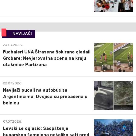
NAVIJAČI
0
24.07.2026.
Fudbaleri UNA Štrasena šokirano gledali
Grobare: Nevjerovatna scena na kraju
utakmice Partizana
0
22.07.2026.
Navijači pucali na autobus sa
Argentincima: Dvojica su prebačena u
bolnicu
1
07.07.2026.
Levski se oglasio: Saopštenje
bugarskog šampiona nekoliko sati pred