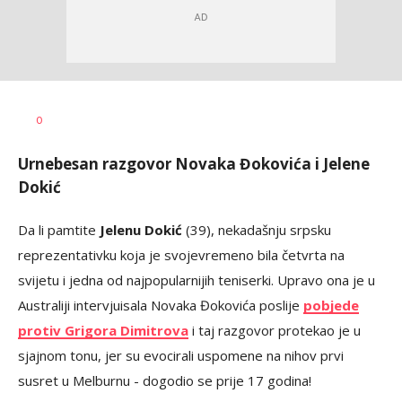
Bojan
AUTOR
0
Jakovljević
Urnebesan razgovor Novaka Đokovića i Jelene
Dokić
Da li pamtite
Jelenu Dokić
(39), nekadašnju srpsku
reprezentativku koja je svojevremeno bila četvrta na
svijetu i jedna od najpopularnijih teniserki. Upravo ona je u
Australiji intervjuisala Novaka Đokovića poslije
pobjede
protiv Grigora Dimitrova
i taj razgovor protekao je u
sjajnom tonu, jer su evocirali uspomene na nihov prvi
susret u Melburnu - dogodio se prije 17 godina!