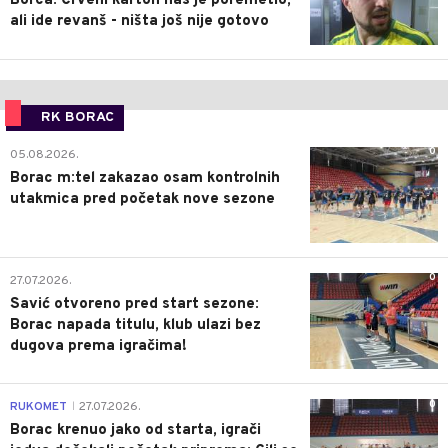
Borca: Crveni karton nas je poremetio,
ali ide revanš - ništa još nije gotovo
RK BORAC
0
05.08.2026.
Borac m:tel zakazao osam kontrolnih
utakmica pred početak nove sezone
0
27.07.2026.
Savić otvoreno pred start sezone:
Borac napada titulu, klub ulazi bez
dugova prema igračima!
0
RUKOMET
27.07.2026.
|
Borac krenuo jako od starta, igrači