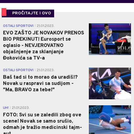
PROČITAJTE I OVO
1
OSTALI SPORTOVI
21.01.2023.
|
EVO ZAŠTO JE NOVAKOV PRENOS
BIO PREKINUT! Eurosport se
oglasio - NEVJEROVATNO
objašnjenje za sklanjanje
Đokovića sa TV-a
0
OSTALI SPORTOVI
21.01.2023.
|
Baš tad si to morao da uradiš!?
Novak u raspravi sa sudijom -
"Ma, BRAVO za tebe!"
0
UH!
21.01.2023.
|
FOTO: Svi su se zaledili zbog ove
scene! Novak se samo srušio,
odmah je tražio medicinski tajm-
aut