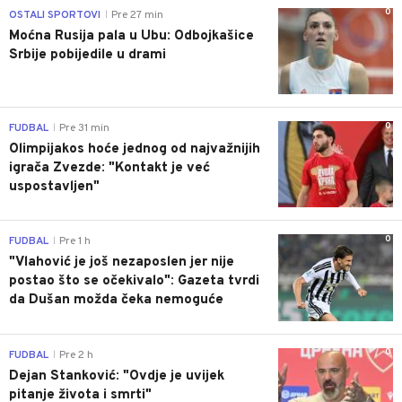
0
OSTALI SPORTOVI
Pre 27 min
|
Moćna Rusija pala u Ubu: Odbojkašice
Srbije pobijedile u drami
0
FUDBAL
Pre 31 min
|
Olimpijakos hoće jednog od najvažnijih
igrača Zvezde: "Kontakt je već
uspostavljen"
0
FUDBAL
Pre 1 h
|
"Vlahović je još nezaposlen jer nije
postao što se očekivalo": Gazeta tvrdi
da Dušan možda čeka nemoguće
0
FUDBAL
Pre 2 h
|
Dejan Stanković: "Ovdje je uvijek
pitanje života i smrti"