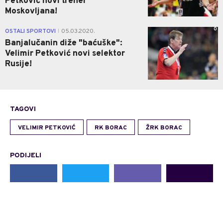
Petković novi trener
Moskovljana!
0
OSTALI SPORTOVI
05.03.2020.
|
Banjalučanin diže "baćuške":
Velimir Petković novi selektor
Rusije!
TAGOVI
VELIMIR PETKOVIĆ
RK BORAC
ŽRK BORAC
PODIJELI