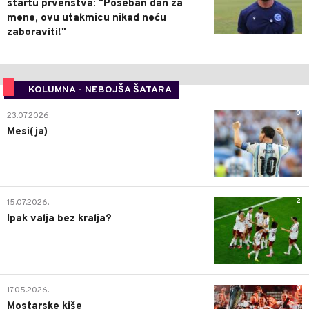
startu prvenstva: "Poseban dan za
mene, ovu utakmicu nikad neću
zaboraviti!"
KOLUMNA - NEBOJŠA ŠATARA
0
23.07.2026.
Mesi(ja)
2
15.07.2026.
Ipak valja bez kralja?
0
17.05.2026.
Mostarske kiše