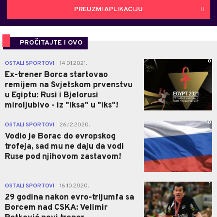
PREUZMI APLIKACIJU
PROČITAJTE I OVO
0
OSTALI SPORTOVI
14.01.2021.
|
Ex-trener Borca startovao
remijem na Svjetskom prvenstvu
u Egiptu: Rusi i Bjelorusi
miroljubivo - iz "iksa" u "iks"!
0
OSTALI SPORTOVI
26.12.2020.
|
Vodio je Borac do evropskog
trofeja, sad mu ne daju da vodi
Ruse pod njihovom zastavom!
1
OSTALI SPORTOVI
16.10.2020.
|
29 godina nakon evro-trijumfa sa
Borcem nad CSKA: Velimir