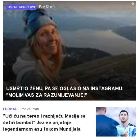
0
Pre 13 min
OSTALI SPORTOVI
USMRTIO ŽENU, PA SE OGLASIO NA INSTAGRAMU:
"MOLIM VAS ZA RAZUMIJEVANJE!"
0
FUDBAL
Pre 20 min
|
"Ući ću na teren i raznijeću Mesija sa
četiri bombe!" Jezive prijetnje
legendarnom asu tokom Mundijala