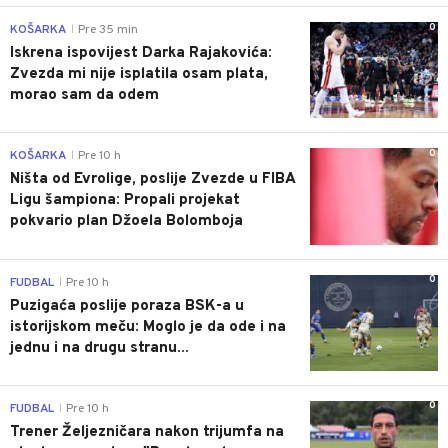
0
KOŠARKA
Pre 35 min
|
Iskrena ispovijest Darka Rajakovića:
Zvezda mi nije isplatila osam plata,
morao sam da odem
0
KOŠARKA
Pre 10 h
|
Ništa od Evrolige, poslije Zvezde u FIBA
Ligu šampiona: Propali projekat
pokvario plan Džoela Bolomboja
0
FUDBAL
Pre 10 h
|
Puzigaća poslije poraza BSK-a u
istorijskom meču: Moglo je da ode i na
jednu i na drugu stranu...
0
FUDBAL
Pre 10 h
|
Trener Željezničara nakon trijumfa na