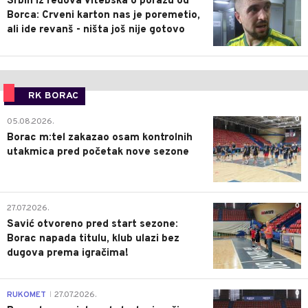
Srbin iz redova Vitebska o porazu od
Borca: Crveni karton nas je poremetio,
ali ide revanš - ništa još nije gotovo
RK BORAC
0
05.08.2026.
Borac m:tel zakazao osam kontrolnih
utakmica pred početak nove sezone
0
27.07.2026.
Savić otvoreno pred start sezone:
Borac napada titulu, klub ulazi bez
dugova prema igračima!
0
RUKOMET
27.07.2026.
|