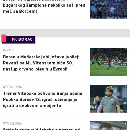
bugarskog šampiona nekoliko sati pred
meč sa Borcem!
FK BORAC
0
Pre 15 h
Borac u Mađarskoj obilježava jubilej:
Revanš sa ML Vitebskom biće 50.
nastup crveno-plavih u Evropi!
0
07.08.2026.
Trener Vitebska pohvalio Banjalučane:
Publika Borčev 12. igrač, uživanje je
igrati u ovakvom ambijentu
0
07.08.2026.