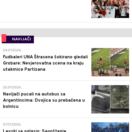
NAVIJAČI
0
24.07.2026.
Fudbaleri UNA Štrasena šokirano gledali
Grobare: Nevjerovatna scena na kraju
utakmice Partizana
0
22.07.2026.
Navijači pucali na autobus sa
Argentincima: Dvojica su prebačena u
bolnicu
1
07.07.2026.
Levski se oglasio: Saopštenje