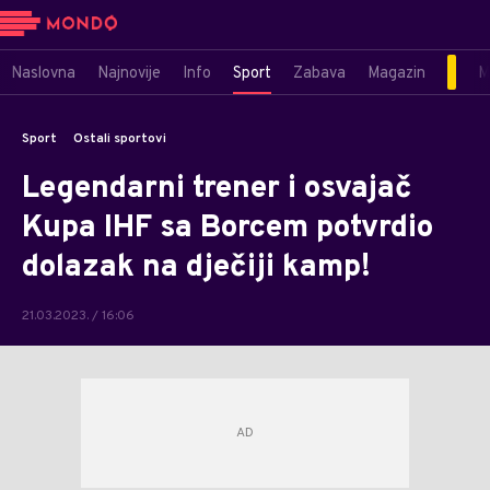
Naslovna
Najnovije
Info
Sport
Zabava
Magazin
M
Sport
Ostali sportovi
Legendarni trener i osvajač
Kupa IHF sa Borcem potvrdio
dolazak na dječiji kamp!
21.03.2023. / 16:06