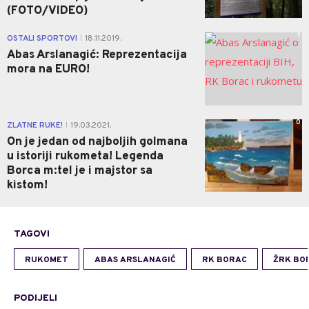
(FOTO/VIDEO)
1
OSTALI SPORTOVI
18.11.2019.
|
Abas Arslanagić: Reprezentacija
mora na EURO!
0
ZLATNE RUKE!
19.03.2021.
|
On je jedan od najboljih golmana
u istoriji rukometa! Legenda
Borca m:tel je i majstor sa
kistom!
TAGOVI
RUKOMET
ABAS ARSLANAGIĆ
RK BORAC
ŽRK BO
PODIJELI