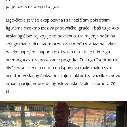
joj je fokus na donji dio gola.
Jugo-škola je više eksplozivna i sa različitim pokretnim
figurama direktno izaziva protivničke igrače. I baš tu je Ako
Arslanagić bio taj koji je to pokrenuo. On mijenja način na
koji golman radi u svom prostoru i među stativama. Izlazi
daleko naprijed i napada protivnika direktnije i time ga
onemogucava za postizanje pogotka. Zovu ga "sedmoruki
div" jer se kreće na način da ispunjava maksimalno svoj
prostor. Arslanagić biva odlučujuci faktor i zaslužnik za novu
emancipaciju moderne jugoslovenske škole rukometa 70-
tih.