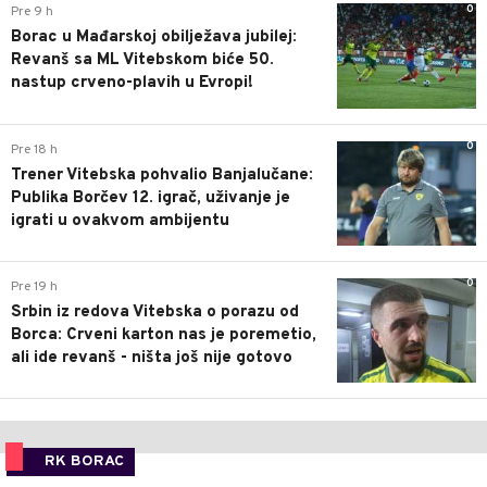
0
Pre 9 h
Borac u Mađarskoj obilježava jubilej:
Revanš sa ML Vitebskom biće 50.
nastup crveno-plavih u Evropi!
0
Pre 18 h
Trener Vitebska pohvalio Banjalučane:
Publika Borčev 12. igrač, uživanje je
igrati u ovakvom ambijentu
0
Pre 19 h
Srbin iz redova Vitebska o porazu od
Borca: Crveni karton nas je poremetio,
ali ide revanš - ništa još nije gotovo
RK BORAC