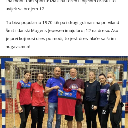
i na modu tom sportu: izlazi na teren u bijelom drasu i to
uvijek sa brojem 12.
To biva popularno 1970-tih pa i drugi golmani na pr. Viland
Šmit i danski Mogens Jepesen imaju broj 12 na dresu. Ako
je prvi koji nosi dres po modi, to jest dres-hlače sa širim
nogavicama!