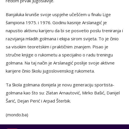
redom prvak Jugoslavije.
Banjaluka kruniše svoje uspjehe učešćem u finalu Lige
šampiona 1975. i 1976. Godinu kasnije Arslanagić je
napustio aktivnu karijeru da bi se posvetio poslu treniranja i
razvijanja mladih golmana i ekipa sirom svijeta. To je činio
sa visokim teoretskim i praktičnim znanjem. Pisao je
stručne knjige o rukometu a specijalno o radu treningu
golmana. Na taj način je Arslanagić poslije svoje aktivne
karijere činio školu jugoslovenskog rukometa.
Ta škola golmana donijela je novu generaciju sportista-
golmana kao što su: Zlatan Arnautović, Mirko Bašić, Danijel
Šarić, Dejan Perić i Arpad Šterbik.
(mondo.ba)