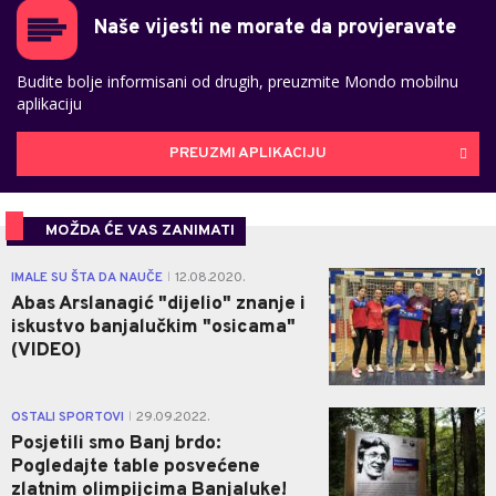
Naše vijesti ne morate da provjeravate
Budite bolje informisani od drugih, preuzmite Mondo mobilnu
aplikaciju
PREUZMI APLIKACIJU
MOŽDA ĆE VAS ZANIMATI
0
IMALE SU ŠTA DA NAUČE
12.08.2020.
|
Abas Arslanagić "dijelio" znanje i
iskustvo banjalučkim "osicama"
(VIDEO)
0
OSTALI SPORTOVI
29.09.2022.
|
Posjetili smo Banj brdo:
Pogledajte table posvećene
zlatnim olimpijcima Banjaluke!