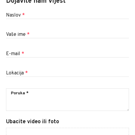
Dojavite nam vijest
Naslov
*
Vaše ime
*
E-mail
*
Lokacija
*
Ubacite video ili foto