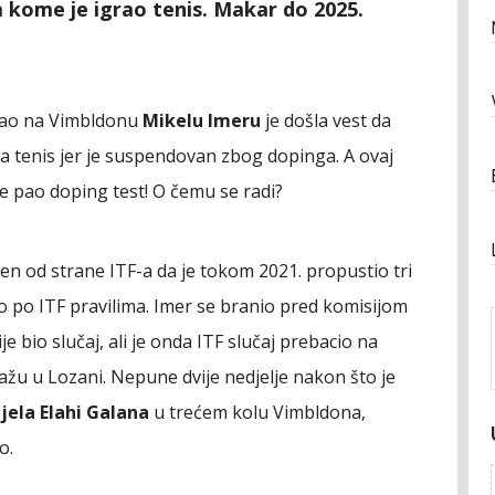
a kome je igrao tenis. Makar do 2025.
rao na Vimbldonu
Mikelu Imeru
je došla vest da
a tenis jer je suspendovan zbog dopinga. A ovaj
je pao doping test! O čemu se radi?
en od strane ITF-a da je tokom 2021. propustio tri
no po ITF pravilima. Imer se branio pred komisijom
ije bio slučaj, ali je onda ITF slučaj prebacio na
žu u Lozani. Nepune dvije nedjelje nakon što je
jela Elahi Galana
u trećem kolu Vimbldona,
io.