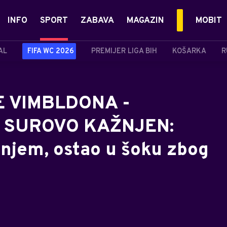
INFO
SPORT
ZABAVA
MAGAZIN
MOBIT
AL
FIFA WC 2026
PREMIJER LIGA BIH
KOŠARKA
R
E VIMBLDONA -
R SUROVO KAŽNJEN:
enjem, ostao u šoku zbog