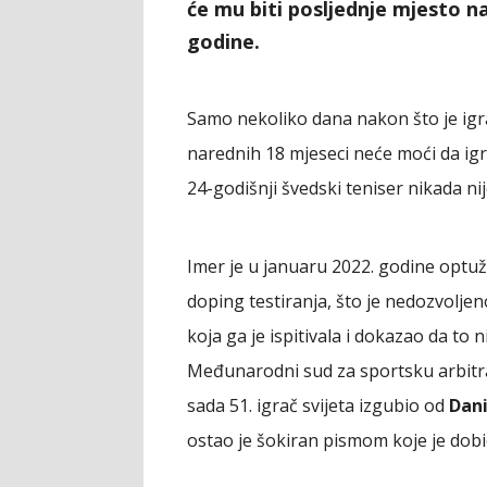
će mu biti posljednje mjesto n
godine.
Samo nekoliko dana nakon što je ig
narednih 18 mjeseci neće moći da igr
24-godišnji švedski teniser nikada ni
Imer je u januaru 2022. godine optuž
doping testiranja, što je nedozvolje
koja ga je ispitivala i dokazao da to n
Međunarodni sud za sportsku arbitra
sada 51. igrač svijeta izgubio od
Dani
ostao je šokiran pismom koje je dob