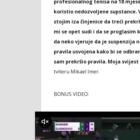
profesionalnog tenisa na 18 mjese
koristio nedozvoljene supstance. 
stojim iza činjenice da treći pre
mi se opet sudi i da se proglasim 
da neko vjeruje da je suspenzija 
pravila usvojena kako bi se odbran
sam prekršio pravila. Moja svijest 
tviteru Mikael Imer.
BONUS VIDEO:
klikni za zvuk