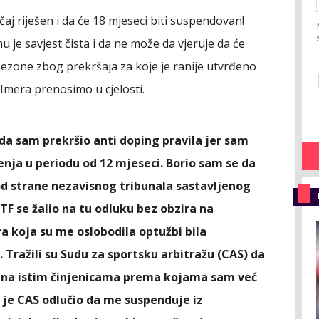
čaj riješen i da će 18 mjeseci biti suspendovan!
 je savjest čista i da ne može da vjeruje da će
ezone zbog prekršaja za koje je ranije utvrđeno
 Imera prenosimo u cjelosti.
da sam prekršio anti doping pravila jer sam
enja u periodu od 12 mjeseci. Borio sam se da
d strane nezavisnog tribunala sastavljenog
 ITF se žalio na tu odluku bez obzira na
ra koja su me oslobodila optužbi bila
 Tražili su Sudu za sportsku arbitražu (CAS) da
 na istim činjenicama prema kojama sam već
 je CAS odlučio da me suspenduje iz