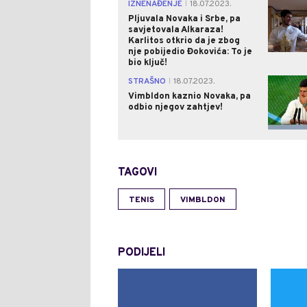
IZNENAĐENJE
18.07.2023.
|
Pljuvala Novaka i Srbe, pa
savjetovala Alkaraza!
Karlitos otkrio da je zbog
nje pobijedio Đokovića: To je
bio ključ!
STRAŠNO
18.07.2023.
|
Vimbldon kaznio Novaka, pa
odbio njegov zahtjev!
TAGOVI
TENIS
VIMBLDON
PODIJELI