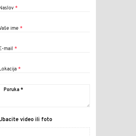
Naslov
*
Vaše ime
*
E-mail
*
Lokacija
*
Ubacite video ili foto