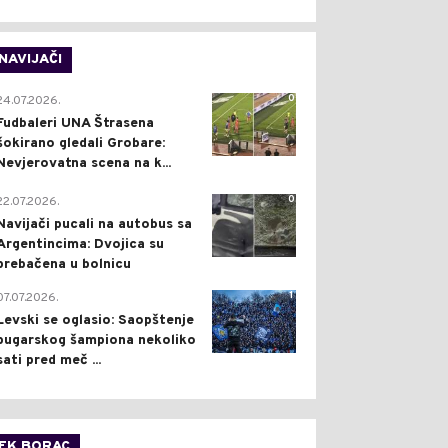
NAVIJAČI
0
24.07.2026.
Fudbaleri UNA Štrasena
šokirano gledali Grobare:
Nevjerovatna scena na k...
0
22.07.2026.
Navijači pucali na autobus sa
Argentincima: Dvojica su
prebačena u bolnicu
1
07.07.2026.
Levski se oglasio: Saopštenje
bugarskog šampiona nekoliko
sati pred meč ...
FK BORAC