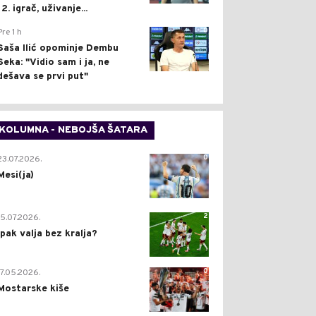
12. igrač, uživanje...
0
Pre 1 h
Saša Ilić opominje Dembu
Seka: "Vidio sam i ja, ne
dešava se prvi put"
KOLUMNA - NEBOJŠA ŠATARA
0
23.07.2026.
Mesi(ja)
2
15.07.2026.
Ipak valja bez kralja?
0
17.05.2026.
Mostarske kiše