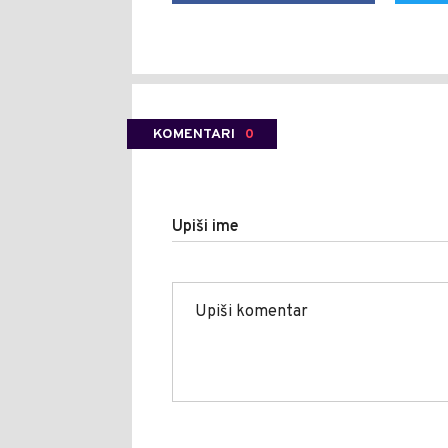
KOMENTARI
0
Upiši ime