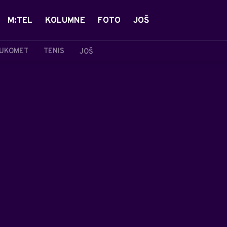
M:TEL
KOLUMNE
FOTO
JOŠ
UKOMET
TENIS
JOŠ