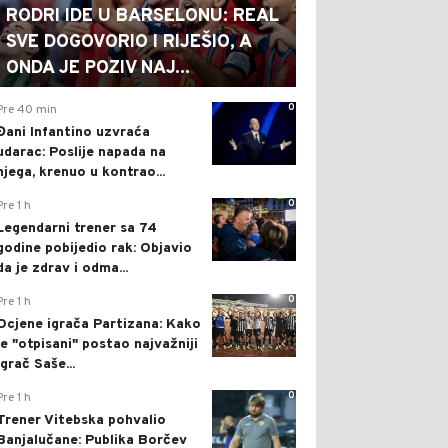
RODRI IDE U BARSELONU: REAL
SVE DOGOVORIO I RIJEŠIO, A
ONDA JE POZIV NAJ...
0
Pre 40 min
Đani Infantino uzvraća
udarac: Poslije napada na
njega, krenuo u kontrao...
0
Pre 1 h
Legendarni trener sa 74
godine pobijedio rak: Objavio
da je zdrav i odma...
0
Pre 1 h
Ocjene igrača Partizana: Kako
je "otpisani" postao najvažniji
igrač Saše...
0
Pre 1 h
Trener Vitebska pohvalio
Banjalučane: Publika Borčev