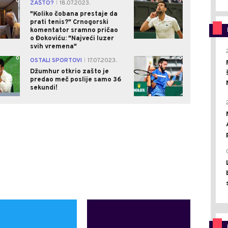
0
1
ZAŠTO?
18.07.2023.
|
"Koliko čobana prestaje da
prati tenis?" Crnogorski
komentator sramno pričao
o Đokoviću: "Najveći luzer
svih vremena"
0
0
OSTALI SPORTOVI
17.07.2023.
|
Džumhur otkrio zašto je
predao meč poslije samo 36
sekundi!