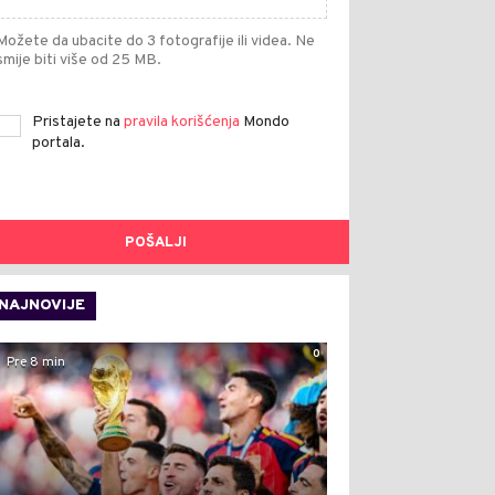
Možete da ubacite do 3 fotografije ili videa. Ne
smije biti više od 25 MB.
Pristajete na
pravila korišćenja
Mondo
portala.
POŠALJI
NAJNOVIJE
0
Pre 8 min