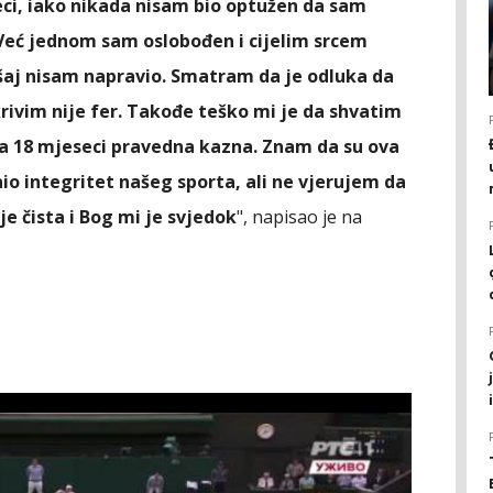
ci, iako nikada nisam bio optužen da sam
Već jednom sam oslobođen i cijelim srcem
kršaj nisam napravio. Smatram da je odluka da
krivim nije fer. Takođe teško mi je da shvatim
na 18 mjeseci pravedna kazna. Znam da su ova
io integritet našeg sporta, ali ne vjerujem da
je čista i Bog mi je svjedok
", napisao je na