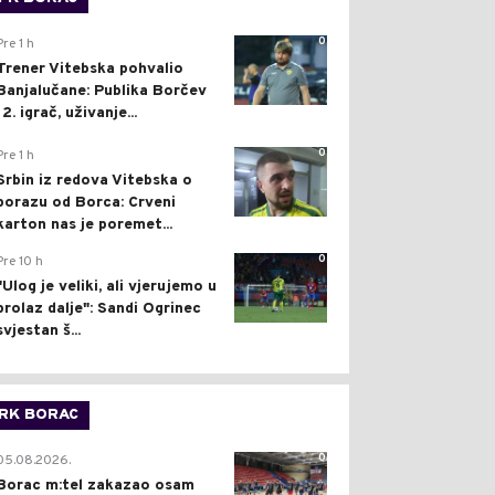
0
Pre 1 h
Trener Vitebska pohvalio
Banjalučane: Publika Borčev
12. igrač, uživanje...
0
Pre 1 h
Srbin iz redova Vitebska o
porazu od Borca: Crveni
karton nas je poremet...
0
Pre 10 h
"Ulog je veliki, ali vjerujemo u
prolaz dalje": Sandi Ogrinec
svjestan š...
RK BORAC
0
05.08.2026.
Borac m:tel zakazao osam