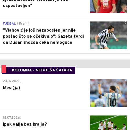
uspostavljen"
0
FUDBAL
Pre 11 h
|
"Vlahović je još nezaposlen jer nije
postao što se očekivalo": Gazeta tvrdi
da Dušan možda čeka nemoguće
KOLUMNA - NEBOJŠA ŠATARA
0
23.07.2026.
Mesi(ja)
2
15.07.2026.
Ipak valja bez kralja?