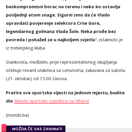
beskompromisni borac na terenu i neko ko ostavlja
posljednji atom snage. Sigurni smo da će Vlado
opravdati povjerenje selektora Crne Gore,
legendarnog golmana Vlada Šole. Neka prođe bez
povreda i pokažeš se u najboljem svjetlu
", istaknuto je
iz trebinjskog kluba.
Stankovića, međutim, prije reprezentativnog okupljanja
očekuje revanš utakmica sa Letoncima, zakazana za subotu
(21. oktobar) od 15.00 časova.
Pratite sve sportske vijesti na jednom mjestu, budite
dio
Mondo sportske zajednice na Viberu!
(mondo.ba)
MOŽDA ĆE VAS ZANIMATI