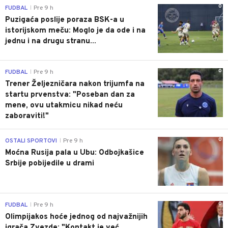
0
FUDBAL
Pre 9 h
|
Puzigaća poslije poraza BSK-a u
istorijskom meču: Moglo je da ode i na
jednu i na drugu stranu...
0
FUDBAL
Pre 9 h
|
Trener Željezničara nakon trijumfa na
startu prvenstva: "Poseban dan za
mene, ovu utakmicu nikad neću
zaboraviti!"
0
OSTALI SPORTOVI
Pre 9 h
|
Moćna Rusija pala u Ubu: Odbojkašice
Srbije pobijedile u drami
0
FUDBAL
Pre 9 h
|
Olimpijakos hoće jednog od najvažnijih
igrača Zvezde: "Kontakt je već