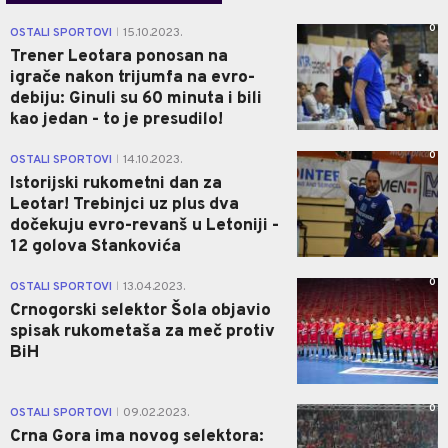
0
OSTALI SPORTOVI
15.10.2023.
|
Trener Leotara ponosan na
igrače nakon trijumfa na evro-
debiju: Ginuli su 60 minuta i bili
kao jedan - to je presudilo!
0
OSTALI SPORTOVI
14.10.2023.
|
Istorijski rukometni dan za
Leotar! Trebinjci uz plus dva
dočekuju evro-revanš u Letoniji -
12 golova Stankovića
0
OSTALI SPORTOVI
13.04.2023.
|
Crnogorski selektor Šola objavio
spisak rukometaša za meč protiv
BiH
0
OSTALI SPORTOVI
09.02.2023.
|
Crna Gora ima novog selektora: