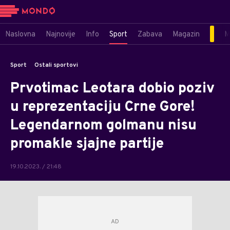
Naslovna
Najnovije
Info
Sport
Zabava
Magazin
M
Sport
Ostali sportovi
Prvotimac Leotara dobio poziv
u reprezentaciju Crne Gore!
Legendarnom golmanu nisu
promakle sjajne partije
19.10.2023. / 21:48