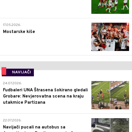
0
17.05.2026.
Mostarske kiše
NAVIJAČI
0
24.07.2026.
Fudbaleri UNA Štrasena šokirano gledali
Grobare: Nevjerovatna scena na kraju
utakmice Partizana
0
22.07.2026.
Navijači pucali na autobus sa