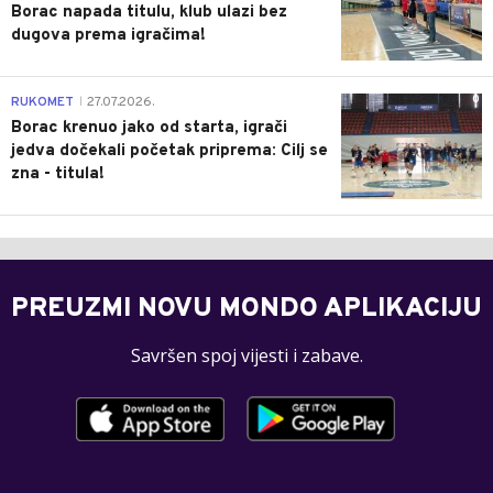
Borac napada titulu, klub ulazi bez
dugova prema igračima!
0
RUKOMET
27.07.2026.
|
Borac krenuo jako od starta, igrači
jedva dočekali početak priprema: Cilj se
zna - titula!
PREUZMI NOVU MONDO APLIKACIJU
Savršen spoj vijesti i zabave.