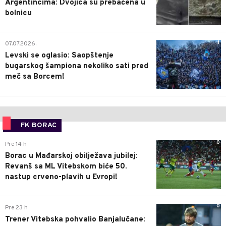
Argentincima: Dvojica su prebačena u
bolnicu
1
07.07.2026.
Levski se oglasio: Saopštenje
bugarskog šampiona nekoliko sati pred
meč sa Borcem!
FK BORAC
0
Pre 14 h
Borac u Mađarskoj obilježava jubilej:
Revanš sa ML Vitebskom biće 50.
nastup crveno-plavih u Evropi!
0
Pre 23 h
Trener Vitebska pohvalio Banjalučane: