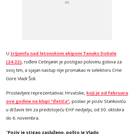
U
trijumfu nad letonskom ekipom Tenaks Dobele
(24:22)
, rođeni Cetinjanin je postigao polovinu golova za
svoj tim, a sjajan nastup nije promakao ni selektoru Crne
Gore Vladi Šoli.
Proslavljeni reprezentativac Hrvatske,
koji je od februara
ove godine na klupi "đetića"
, poslao je poziv Stankoviću
u državni tim za predstojeću EHF nedjelju, od 30. oktobra
do 6. novembra.
"
Poziv je stigao zasluženo, pošto je Vlado