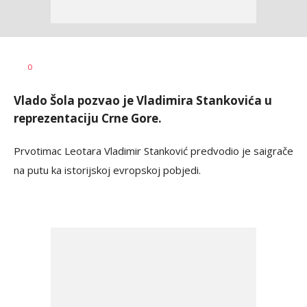
Dragan
AUTOR
0
Šutvić
Vlado Šola pozvao je Vladimira Stankovića u
reprezentaciju Crne Gore.
Prvotimac Leotara Vladimir Stanković predvodio je saigrače
na putu ka istorijskoj evropskoj pobjedi.