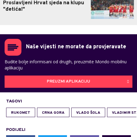
Proslavljeni Hrvat sjeda na klupu
"đetića!"
Naše vijesti ne morate da provjeravate
Budite bolje informisani od drugih, preuzmite Mondo mobilnu
aplikaciju
PREUZMI APLIKACIJU
TAGOVI
RUKOMET
CRNA GORA
VLADO ŠOLA
VLADIMIR ST
PODIJELI