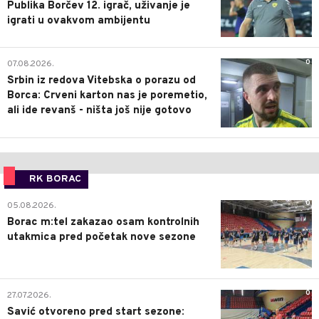
Publika Borčev 12. igrač, uživanje je
igrati u ovakvom ambijentu
0
07.08.2026.
Srbin iz redova Vitebska o porazu od
Borca: Crveni karton nas je poremetio,
ali ide revanš - ništa još nije gotovo
RK BORAC
0
05.08.2026.
Borac m:tel zakazao osam kontrolnih
utakmica pred početak nove sezone
0
27.07.2026.
Savić otvoreno pred start sezone: