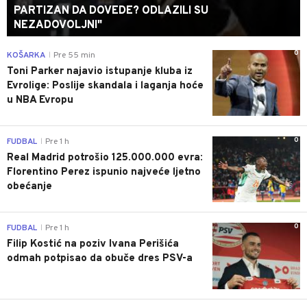
PARTIZAN DA DOVEDE? ODLAZILI SU
NEZADOVOLJNI"
0
KOŠARKA
Pre 55 min
|
Toni Parker najavio istupanje kluba iz
Evrolige: Poslije skandala i laganja hoće
u NBA Evropu
0
FUDBAL
Pre 1 h
|
Real Madrid potrošio 125.000.000 evra:
Florentino Perez ispunio najveće ljetno
obećanje
0
FUDBAL
Pre 1 h
|
Filip Kostić na poziv Ivana Perišića
odmah potpisao da obuče dres PSV-a