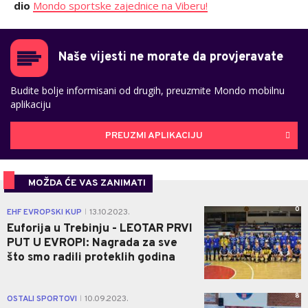
dio
Mondo sportske zajednice na Viberu!
Naše vijesti ne morate da provjeravate
Budite bolje informisani od drugih, preuzmite Mondo mobilnu
aplikaciju
PREUZMI APLIKACIJU
MOŽDA ĆE VAS ZANIMATI
0
EHF EVROPSKI KUP
13.10.2023.
|
Euforija u Trebinju - LEOTAR PRVI
PUT U EVROPI: Nagrada za sve
što smo radili proteklih godina
8
OSTALI SPORTOVI
10.09.2023.
|