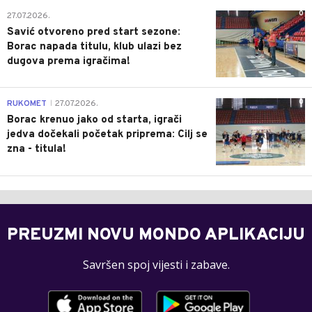
0
27.07.2026.
Savić otvoreno pred start sezone:
Borac napada titulu, klub ulazi bez
dugova prema igračima!
0
RUKOMET
27.07.2026.
|
Borac krenuo jako od starta, igrači
jedva dočekali početak priprema: Cilj se
zna - titula!
PREUZMI NOVU MONDO APLIKACIJU
Savršen spoj vijesti i zabave.