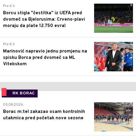
0
Pre 6 h
Borcu stigla "čestitka" iz UEFA pred
dvomeč sa Bjelorusima: Crveno-plavi
moraju da plate 12.750 evra!
0
Pre 8 h
Marinović napravio jednu promjenu na
spisku Borca pred dvomeč sa ML
Vitebskom
RK BORAC
0
05.08.2026.
Borac m:tel zakazao osam kontrolnih
utakmica pred početak nove sezone