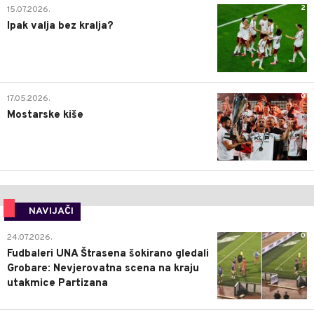
2
15.07.2026.
Ipak valja bez kralja?
0
17.05.2026.
Mostarske kiše
NAVIJAČI
0
24.07.2026.
Fudbaleri UNA Štrasena šokirano gledali
Grobare: Nevjerovatna scena na kraju
utakmice Partizana