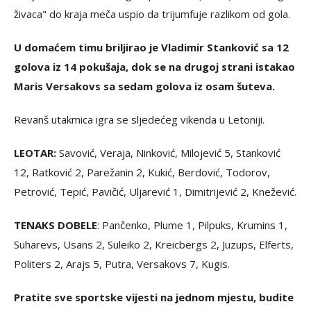
živaca" do kraja meča uspio da trijumfuje razlikom od gola.
U domaćem timu briljirao je Vladimir Stanković sa 12
golova iz 14 pokušaja, dok se na drugoj strani istakao
Maris Versakovs sa sedam golova iz osam šuteva.
Revanš utakmica igra se sljedećeg vikenda u Letoniji.
LEOTAR:
Savović, Veraja, Ninković, Milojević 5, Stanković
12, Ratković 2, Parežanin 2, Kukić, Berdović, Todorov,
Petrović, Tepić, Pavičić, Uljarević 1, Dimitrijević 2, Knežević.
TENAKS DOBELE
: Pančenko, Plume 1, Pilpuks, Krumins 1,
Suharevs, Usans 2, Suleiko 2, Kreicbergs 2, Juzups, Elferts,
Politers 2, Arajs 5, Putra, Versakovs 7, Kugis.
Pratite sve sportske vijesti na jednom mjestu, budite