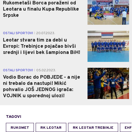
Rukometaši Borca poraženi od
Leotara u finalu Kupa Republike
Srpske
0
OSTALI SPORTOVI
20.07.2023.
|
Leotar stvara tim za debi u
Evropi: Trebinjce pojačao bivši
srednji i lijevi bek šampiona BiH!
0
OSTALI SPORTOVI
05.02.2023.
|
Vodio Borac do POBJEDE - a nije
ni trebalo da nastupi! Mikić
pohvalio JOŠ JEDNOG igrača:
VOJNIK u sporednoj ulozi!
TAGOVI
RUKOMET
RK LEOTAR
RK LEOTAR TREBINJE
EHF