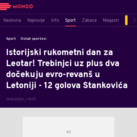
Naslovna
Najnovije
Info
Sport
Zabava
Magazin
M
Sport
Ostali sportovi
Istorijski rukometni dan za
Leotar! Trebinjci uz plus dva
dočekuju evro-revanš u
Letoniji - 12 golova Stankovića
14.10.2023. / 19:37