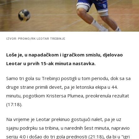
IZVOR: PROMO/RK LEOTAR TREBINJE
Loše je, u napadačkom i igračkom smislu, djelovao
Leotar u prvih 15-ak minuta nastavka.
Samo tri gola su Trebinjci postigli u tom periodu, dok sa sa
druge strane primili devet, pa je letonska ekipa u 44.
minutu, pogotkom Kristersa Plumea, preokrenula rezultat
(17:18).
Na vrijeme je Leotar prekinuo gostujući nalet, pa je uz
sjajnu podrpku sa tribina, u narednih šest minuta, napravio
seriju 4:0 i došao do tri gola prednosti (21:18), da bi u "igri