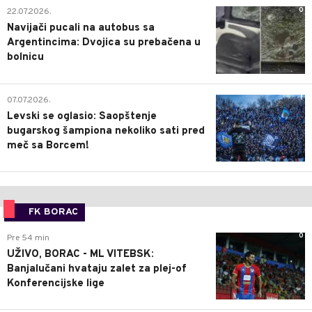
0
22.07.2026.
Navijači pucali na autobus sa
Argentincima: Dvojica su prebačena u
bolnicu
1
07.07.2026.
Levski se oglasio: Saopštenje
bugarskog šampiona nekoliko sati pred
meč sa Borcem!
FK BORAC
0
Pre 54 min
UŽIVO, BORAC - ML VITEBSK:
Banjalučani hvataju zalet za plej-of
Konferencijske lige