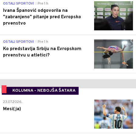
0
OSTALI SPORTOVI
Pre 1 h
|
Ivana Španović odgovorila na
"zabranjeno" pitanje pred Evropsko
prvenstvo
0
OSTALI SPORTOVI
Pre 1 h
|
Ko predstavlja Srbiju na Evropskom
prvenstvu u atletici?
KOLUMNA - NEBOJŠA ŠATARA
0
23.07.2026.
Mesi(ja)