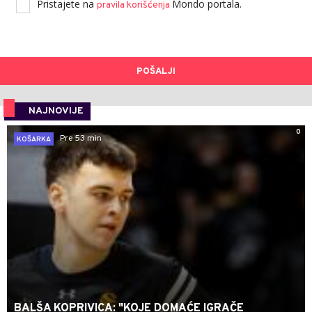
Pristajete na
Mondo portala.
pravila korišćenja
POŠALJI
NAJNOVIJE
0
Pre 53 min
KOŠARKA
BALŠA KOPRIVICA: "KOJE DOMAĆE IGRAČE