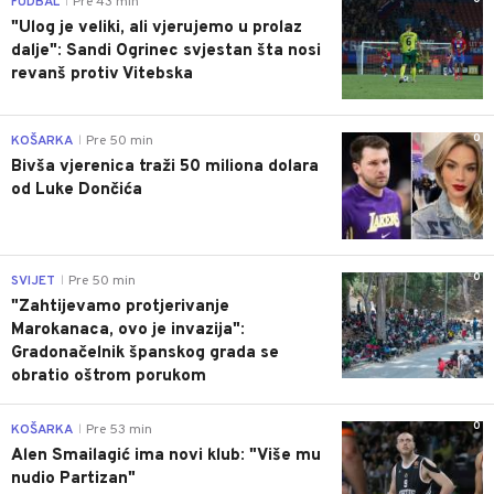
FUDBAL
Pre 43 min
|
"Ulog je veliki, ali vjerujemo u prolaz
dalje": Sandi Ogrinec svjestan šta nosi
revanš protiv Vitebska
0
KOŠARKA
Pre 50 min
|
Bivša vjerenica traži 50 miliona dolara
od Luke Dončića
0
SVIJET
Pre 50 min
|
"Zahtijevamo protjerivanje
Marokanaca, ovo je invazija":
Gradonačelnik španskog grada se
obratio oštrom porukom
0
KOŠARKA
Pre 53 min
|
Alen Smailagić ima novi klub: "Više mu
nudio Partizan"