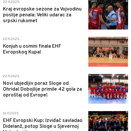
0
22.11.2025.
Kraj evropske sezone za Vojvodinu
poslije penala: Veliki udarac za
srpski rukomet
0
22.11.2025.
Konjuh u osmini finala EHF
Evropskog Kupa!
0
22.11.2025.
Novi ubjedljiv poraz Sloge od
Ohrida! Dobojlije primile 42 gola za
oproštaj od Evrope!
0
16.11.2025.
EHF Evropski Kup: Izviđač savladao
Didelanž, potop Sloge u Sjevernoj