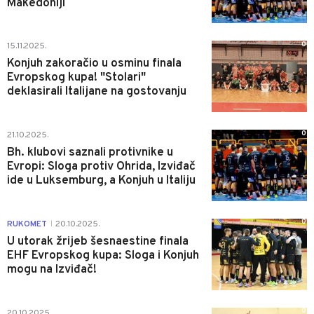
Makedoniji
0
15.11.2025.
Konjuh zakoračio u osminu finala
Evropskog kupa! "Stolari"
deklasirali Italijane na gostovanju
0
21.10.2025.
Bh. klubovi saznali protivnike u
Evropi: Sloga protiv Ohrida, Izviđač
ide u Luksemburg, a Konjuh u Italiju
0
RUKOMET
20.10.2025.
|
U utorak žrijeb šesnaestine finala
EHF Evropskog kupa: Sloga i Konjuh
mogu na Izviđač!
0
20.10.2025.