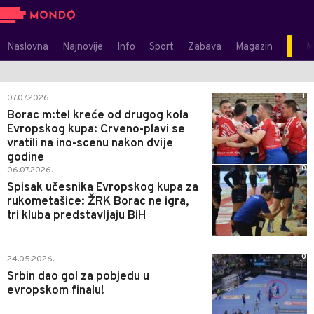
Naslovna
Najnovije
Info
Sport
Zabava
Magazin
M
1
07.07.2026.
Borac m:tel kreće od drugog kola
Evropskog kupa: Crveno-plavi se
vratili na ino-scenu nakon dvije
godine
0
06.07.2026.
Spisak učesnika Evropskog kupa za
rukometašice: ŽRK Borac ne igra,
tri kluba predstavljaju BiH
0
24.05.2026.
Srbin dao gol za pobjedu u
evropskom finalu!