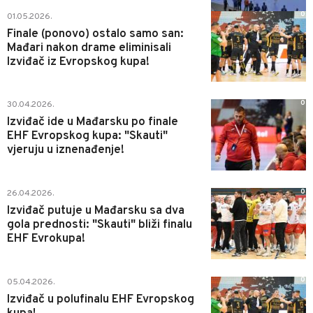
0
01.05.2026.
Finale (ponovo) ostalo samo san:
Mađari nakon drame eliminisali
Izviđač iz Evropskog kupa!
0
30.04.2026.
Izviđač ide u Mađarsku po finale
EHF Evropskog kupa: "Skauti"
vjeruju u iznenađenje!
0
26.04.2026.
Izviđač putuje u Mađarsku sa dva
gola prednosti: "Skauti" bliži finalu
EHF Evrokupa!
0
05.04.2026.
Izviđač u polufinalu EHF Evropskog