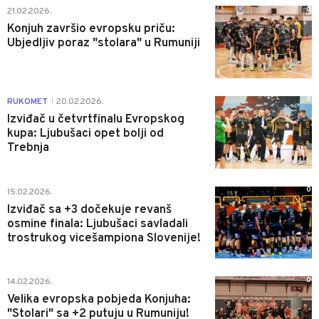
0
21.02.2026.
Konjuh završio evropsku priču:
Ubjedljiv poraz "stolara" u Rumuniji
0
RUKOMET
20.02.2026.
|
Izviđač u četvrtfinalu Evropskog
kupa: Ljubušaci opet bolji od
Trebnja
0
15.02.2026.
Izviđač sa +3 dočekuje revanš
osmine finala: Ljubušaci savladali
trostrukog vicešampiona Slovenije!
0
14.02.2026.
Velika evropska pobjeda Konjuha:
"Stolari" sa +2 putuju u Rumuniju!