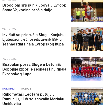
Brodolom srpskih klubova u Evropi:
Samo Vojvodina prošla dalje
0
19.10.2025.
Izviđač se pridružio Slogi i Konjuhu:
Ljubušaci treći predstavnik BiH u
šesnaestini finala Evropskog kupa
0
19.10.2025.
Bezbolan poraz Sloge u Letoniji:
Dobojlije izborile šesnaestinu finala
Evropskog kupa!
0
RUKOMET
17.10.2025.
|
Rukometaši Leotara putuju u
Rumuniju, klub se zahvalio Marinku
Umičeviću