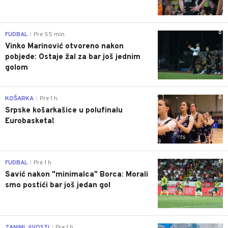
0
FUDBAL
Pre 55 min
|
Vinko Marinović otvoreno nakon
pobjede: Ostaje žal za bar još jednim
golom
0
KOŠARKA
Pre 1 h
|
Srpske košarkašice u polufinalu
Eurobasketa!
0
FUDBAL
Pre 1 h
|
Savić nakon "minimalca" Borca: Morali
smo postići bar još jedan gol
0
ZANIMLJIVOSTI
Pre 1 h
|