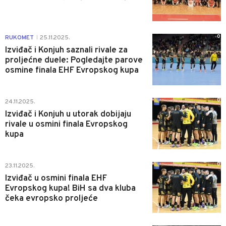
0
RUKOMET
25.11.2025.
|
Izviđač i Konjuh saznali rivale za
proljećne duele: Pogledajte parove
osmine finala EHF Evropskog kupa
0
24.11.2025.
Izviđač i Konjuh u utorak dobijaju
rivale u osmini finala Evropskog
kupa
0
23.11.2025.
Izviđač u osmini finala EHF
Evropskog kupa! BiH sa dva kluba
čeka evropsko proljeće