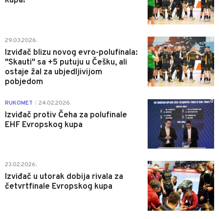
kupa!
0
29.03.2026.
Izviđač blizu novog evro-polufinala:
"Skauti" sa +5 putuju u Češku, ali
ostaje žal za ubjedljivijom
pobjedom
0
RUKOMET
24.02.2026.
|
Izviđač protiv Čeha za polufinale
EHF Evropskog kupa
0
23.02.2026.
Izviđač u utorak dobija rivala za
četvrtfinale Evropskog kupa