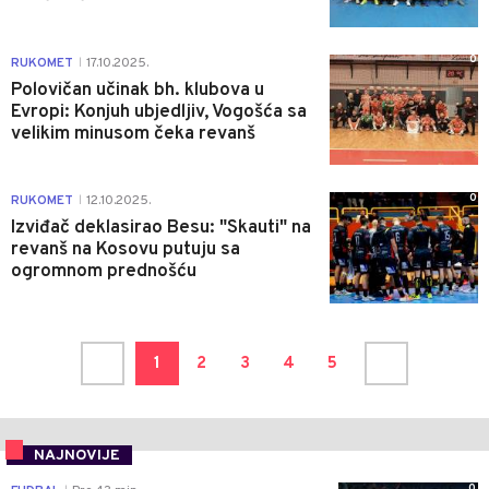
0
RUKOMET
17.10.2025.
|
Polovičan učinak bh. klubova u
Evropi: Konjuh ubjedljiv, Vogošća sa
velikim minusom čeka revanš
0
RUKOMET
12.10.2025.
|
Izviđač deklasirao Besu: "Skauti" na
revanš na Kosovu putuju sa
ogromnom prednošću
1
2
3
4
5
NAJNOVIJE
0