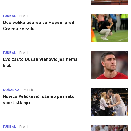
0
FUDBAL
Pre 1 h
|
Dva velika udarca za Hapoel pred
Crvenu zvezdu
0
FUDBAL
Pre 1 h
|
Evo zašto Dušan Vlahović još nema
klub
0
KOŠARKA
Pre 1 h
|
Novica Veličković: oženio poznatu
sportistkinju
0
FUDBAL
Pre 1 h
|