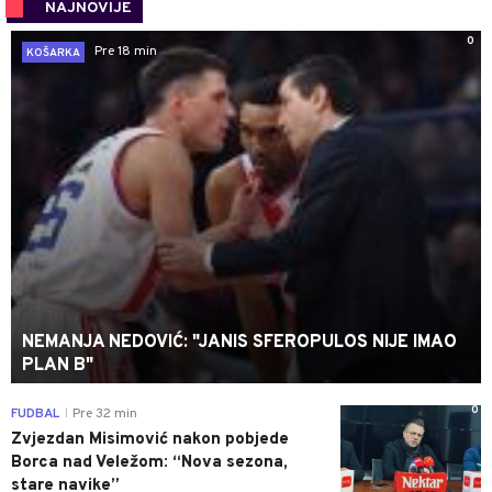
NAJNOVIJE
0
Pre 18 min
KOŠARKA
NEMANJA NEDOVIĆ: "JANIS SFEROPULOS NIJE IMAO
PLAN B"
0
FUDBAL
Pre 32 min
|
Zvjezdan Misimović nakon pobjede
Borca nad Veležom: “Nova sezona,
stare navike”