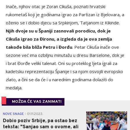
Inače, njihov otac je Zoran Cikuša, poznati hrvatski
rukometaš koji je godinama igrao za Partizan iz Bjelovara, a
oženio se i dobio djecu sa Srpkinjom, Tatjanom iz Kikinde.
Njih dvoje su u Španiji zasnovali porodicu, dok je
Cikuša igrao za Đironu, a izgleda da je ova zemlja
takođe bila bliža Petru i Đorđu
. Petar Cikuša inače ove
sezone već ima ozbiljnu minutažu u dresu Barselone, dok je
i brat Đorđe veliki talenat. Oni su proteklog ljeta igrali za
kadetsku reprezentaciju Španije i sa njom osvojili evropsko
zlato, a čini se da će i u narednim godinama dolaziti do
medalja.
MOŽDA ĆE VAS ZANIMATI
0
NOVE SNAGE
01.11.2023.
|
Dobio poziv Srbije, pa ostao bez
teksta: "Sanjao sam o ovome, ali