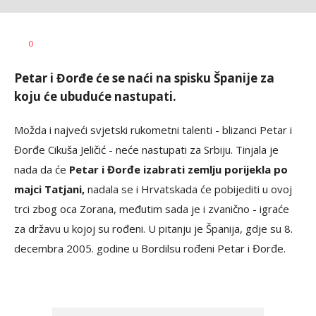
0
Petar i Đorđe će se naći na spisku Španije za
koju će ubuduće nastupati.
Možda i najveći svjetski rukometni talenti - blizanci Petar i
Đorđe Cikuša Jeličić - neće nastupati za Srbiju. Tinjala je
nada da će
Petar i Đorđe izabrati zemlju porijekla po
majci Tatjani,
nadala se i Hrvatskada će pobijediti u ovoj
trci zbog oca Zorana, međutim sada je i zvanično - igraće
za državu u kojoj su rođeni. U pitanju je Španija, gdje su 8.
decembra 2005. godine u Bordilsu rođeni Petar i Đorđe.