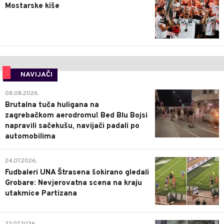
Mostarske kiše
NAVIJAČI
0
08.08.2026.
Brutalna tuča huligana na
zagrebačkom aerodromu! Bed Blu Bojsi
napravili sačekušu, navijači padali po
automobilima
0
24.07.2026.
Fudbaleri UNA Štrasena šokirano gledali
Grobare: Nevjerovatna scena na kraju
utakmice Partizana
0