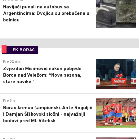
22.07.2026.
Navijači pucali na autobus sa
Argentincima: Dvojica su prebačena u
bolnicu
FK BORAC
0
Pre 32 min
Zvjezdan Misimović nakon pobjede
Borca nad Veležom: “Nova sezona,
stare navike”
0
Pre 3 h
Borac krenuo šampionski: Ante Roguljić
i Damjan Šiškovski složni - najvažniji
bodovi pred ML Vitebsk