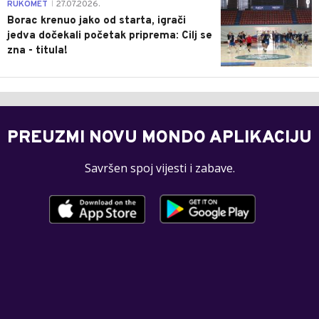
0
RUKOMET
27.07.2026.
|
Borac krenuo jako od starta, igrači
jedva dočekali početak priprema: Cilj se
zna - titula!
PREUZMI NOVU MONDO APLIKACIJU
Savršen spoj vijesti i zabave.