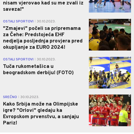
nisam vjerovao kad su me zvali iz
saveza!"
0
OSTALI SPORTOVI
30.10.2023.
|
"Zmajevi" počeli sa pripremama
za Čehe: Predstojeća EHF
nedjelja posljednja provjera pred
okupljanje za EURO 2024!
0
OSTALI SPORTOVI
30.10.2023.
|
Tuča rukometašica u
beogradskom derbiju! (FOTO)
0
SREĆNO
30.10.2023.
|
Kako Srbija može na Olimpijske
igre? "Orlovi" gledaju ka
Evropskom prvenstvu, a sanjaju
Pariz!