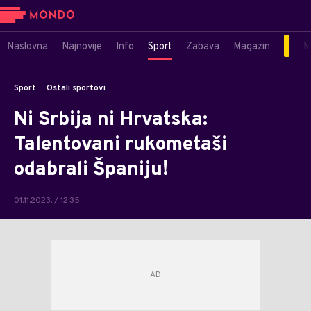
Naslovna
Najnovije
Info
Sport
Zabava
Magazin
M
Sport
Ostali sportovi
Ni Srbija ni Hrvatska:
Talentovani rukometaši
odabrali Španiju!
01.11.2023. / 12:35