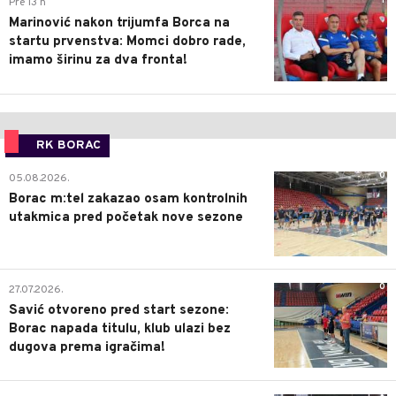
1
Pre 13 h
Marinović nakon trijumfa Borca na
startu prvenstva: Momci dobro rade,
imamo širinu za dva fronta!
RK BORAC
0
05.08.2026.
Borac m:tel zakazao osam kontrolnih
utakmica pred početak nove sezone
0
27.07.2026.
Savić otvoreno pred start sezone:
Borac napada titulu, klub ulazi bez
dugova prema igračima!