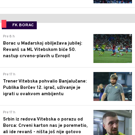
FK BORAC
0
Pre 8 h
Borac u Mađarskoj obilježava jubilej:
Revanš sa ML Vitebskom biće 50.
nastup crveno-plavih u Evropi!
0
Pre 17 h
Trener Vitebska pohvalio Banjalučane:
Publika Borčev 12. igrač, uživanje je
igrati u ovakvom ambijentu
0
Pre 17 h
Srbin iz redova Vitebska o porazu od
Borca: Crveni karton nas je poremetio,
ali ide revanš - ništa još nije gotovo