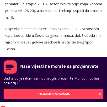
semaforu je stajalo 23:16. Deset minuta prije kraja Sloboda
je imala +8 (28:20), a na kraju su Trebinjci uspjeli da smanje
na -6.
Obje ekipe se sada okreću obavezama u EHF Evropskom
kupu. Leotar ide u Češku sa golom minusa, dok Sloboda ima
ogromnih devet golova prednosti protiv turskog Spor
Totoa.
Naše vijesti ne morate da provjeravate
Budite bolje informisani od drugih, preuzmite Mondo mobilnu
aplikaciju
PREUZMI APLIKACIJU