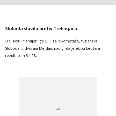
Haris
AUTOR
0
Krhalić
Sloboda slavila protiv Trebinjaca.
U 9. kolu Premijer lige BiH za rukometaše, tuzlanska
Sloboda, u dvorani Mejdan, nadigrala je ekipu Leotara
rezultatom 34:28.