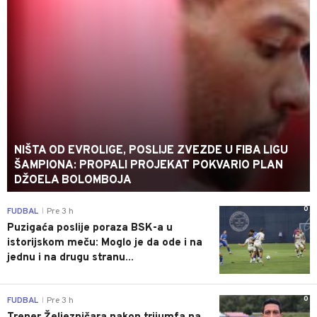
NIŠTA OD EVROLIGE, POSLIJE ZVEZDE U FIBA LIGU
ŠAMPIONA: PROPALI PROJEKAT POKVARIO PLAN
DŽOELA BOLOMBOJA
0
FUDBAL
Pre 3 h
|
Puzigaća poslije poraza BSK-a u
istorijskom meču: Moglo je da ode i na
jednu i na drugu stranu...
0
FUDBAL
Pre 3 h
|