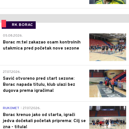
RK BORAC
0
05.08.2026.
Borac m:tel zakazao osam kontrolnih
utakmica pred početak nove sezone
0
27.07.2026.
Savić otvoreno pred start sezone:
Borac napada titulu, klub ulazi bez
dugova prema igračima!
0
RUKOMET
27.07.2026.
|
Borac krenuo jako od starta, igrači
jedva dočekali početak priprema: Cilj se
zna - titula!