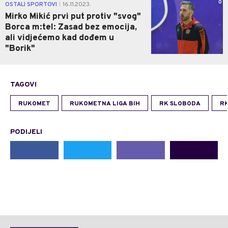
0
OSTALI SPORTOVI
16.11.2023.
|
Mirko Mikić prvi put protiv "svog"
Borca m:tel: Zasad bez emocija,
ali vidjećemo kad dođem u
"Borik"
TAGOVI
RUKOMET
RUKOMETNA LIGA BIH
RK SLOBODA
RK
PODIJELI