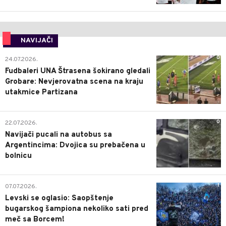
NAVIJAČI
0
24.07.2026.
Fudbaleri UNA Štrasena šokirano gledali
Grobare: Nevjerovatna scena na kraju
utakmice Partizana
0
22.07.2026.
Navijači pucali na autobus sa
Argentincima: Dvojica su prebačena u
bolnicu
1
07.07.2026.
Levski se oglasio: Saopštenje
bugarskog šampiona nekoliko sati pred
meč sa Borcem!