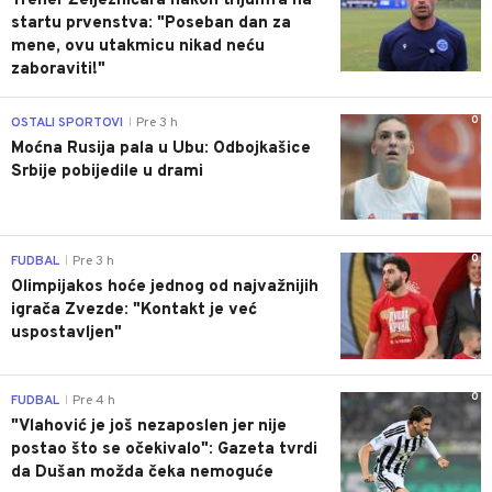
Trener Željezničara nakon trijumfa na
startu prvenstva: "Poseban dan za
mene, ovu utakmicu nikad neću
zaboraviti!"
0
OSTALI SPORTOVI
Pre 3 h
|
Moćna Rusija pala u Ubu: Odbojkašice
Srbije pobijedile u drami
0
FUDBAL
Pre 3 h
|
Olimpijakos hoće jednog od najvažnijih
igrača Zvezde: "Kontakt je već
uspostavljen"
0
FUDBAL
Pre 4 h
|
"Vlahović je još nezaposlen jer nije
postao što se očekivalo": Gazeta tvrdi
da Dušan možda čeka nemoguće