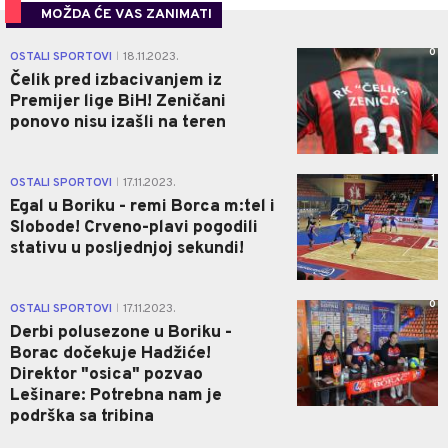
MOŽDA ĆE VAS ZANIMATI
0
OSTALI SPORTOVI
18.11.2023.
|
Čelik pred izbacivanjem iz
Premijer lige BiH! Zeničani
ponovo nisu izašli na teren
1
OSTALI SPORTOVI
17.11.2023.
|
Egal u Boriku - remi Borca m:tel i
Slobode! Crveno-plavi pogodili
stativu u posljednjoj sekundi!
0
OSTALI SPORTOVI
17.11.2023.
|
Derbi polusezone u Boriku -
Borac dočekuje Hadžiće!
Direktor "osica" pozvao
Lešinare: Potrebna nam je
podrška sa tribina