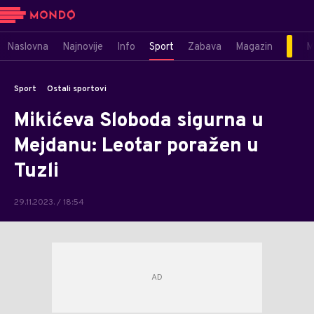
Naslovna
Najnovije
Info
Sport
Zabava
Magazin
M
Sport
Ostali sportovi
Mikićeva Sloboda sigurna u
Mejdanu: Leotar poražen u
Tuzli
29.11.2023. / 18:54