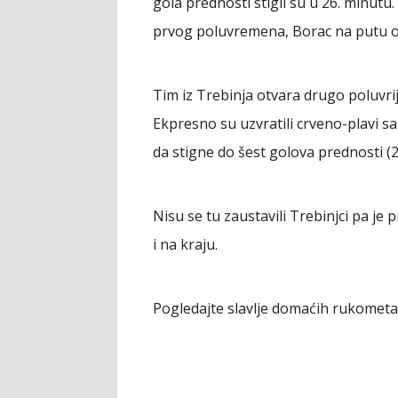
gola prednosti stigli su u 26. minutu.
prvog poluvremena, Borac na putu odl
Tim iz Trebinja otvara drugo poluvri
Ekpresno su uzvratili crveno-plavi s
da stigne do šest golova prednosti (2
Nisu se tu zaustavili Trebinjci pa je 
i na kraju.
Pogledajte slavlje domaćih rukomet