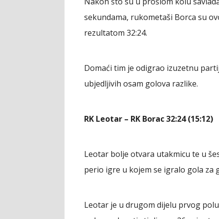
Nakon što su u prošlom kolu savladal
sekundama, rukometaši Borca su ovog
rezultatom 32:24.
Domaći tim je odigrao izuzetnu partij
ubjedljivih osam golova razlike.
RK Leotar – RK Borac 32:24 (15:12)
Leotar bolje otvara utakmicu te u šes
perio igre u kojem se igralo gola za g
Leotar je u drugom dijelu prvog polu