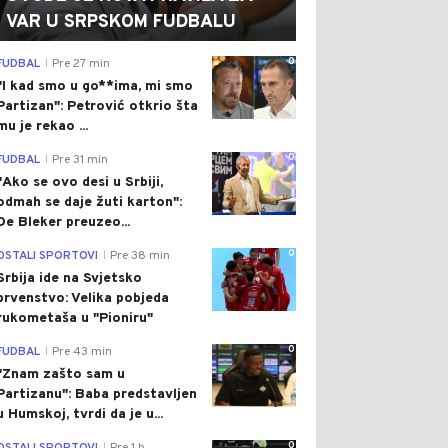
VAR U SRPSKOM FUDBALU
0
FUDBAL
Pre 27 min
|
"I kad smo u go**ima, mi smo
Partizan": Petrović otkrio šta
mu je rekao ...
0
FUDBAL
Pre 31 min
|
"Ako se ovo desi u Srbiji,
odmah se daje žuti karton":
De Bleker preuzeo...
0
OSTALI SPORTOVI
Pre 38 min
|
Srbija ide na Svjetsko
prvenstvo: Velika pobjeda
rukometaša u "Pioniru"
0
FUDBAL
Pre 43 min
|
"Znam zašto sam u
Partizanu": Baba predstavljen
u Humskoj, tvrdi da je u...
0
|