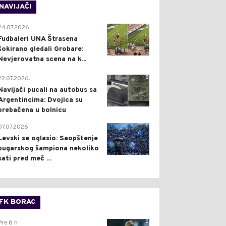
NAVIJAČI
0
24.07.2026.
Fudbaleri UNA Štrasena
šokirano gledali Grobare:
Nevjerovatna scena na k...
0
22.07.2026.
Navijači pucali na autobus sa
Argentincima: Dvojica su
prebačena u bolnicu
1
07.07.2026.
Levski se oglasio: Saopštenje
bugarskog šampiona nekoliko
sati pred meč ...
FK BORAC
0
Pre 8 h