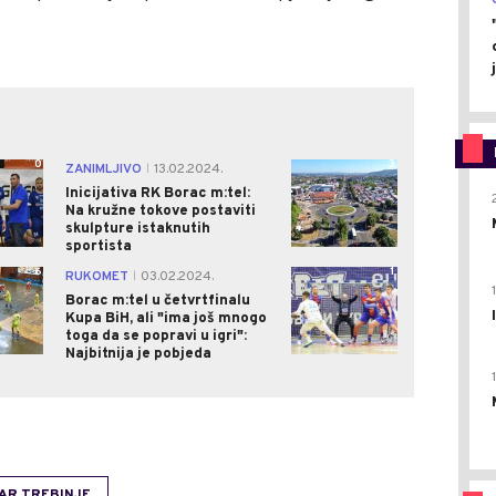
0
3
ZANIMLJIVO
13.02.2024.
|
Inicijativa RK Borac m:tel:
Na kružne tokove postaviti
skulpture istaknutih
sportista
6
1
RUKOMET
03.02.2024.
|
Borac m:tel u četvrtfinalu
Kupa BiH, ali "ima još mnogo
toga da se popravi u igri":
Najbitnija je pobjeda
AR TREBINJE