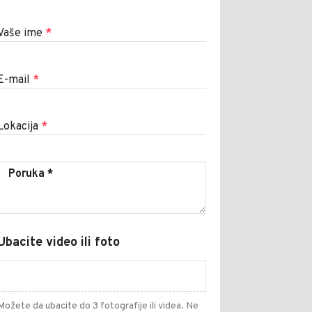
Vaše ime
*
E-mail
*
Lokacija
*
Ubacite video ili foto
Možete da ubacite do 3 fotografije ili videa. Ne