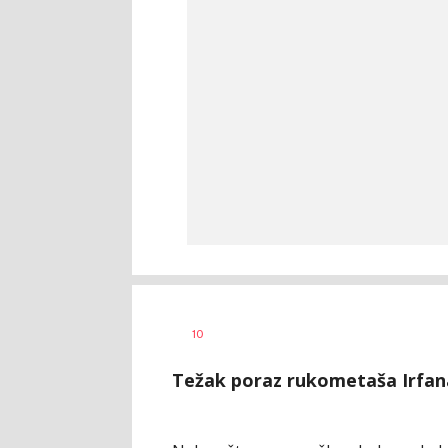
Haris
AUTOR
10
Krhalić
Težak poraz rukometaša Irfan