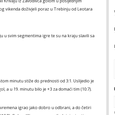
i Krivaju iz Zavodivća golom u posljednjim
 vikenda doživjeli poraz u Trebinju od Leotara
u u svim segmentima igre te su na kraju slavili sa
tom minutu stiže do prednosti od 3:1. Uslijedio je
ol, a u 19. minutu bilo je +3 za domaći tim (10:7).
vremena igrao jako dobro u odbrani, a do četiri