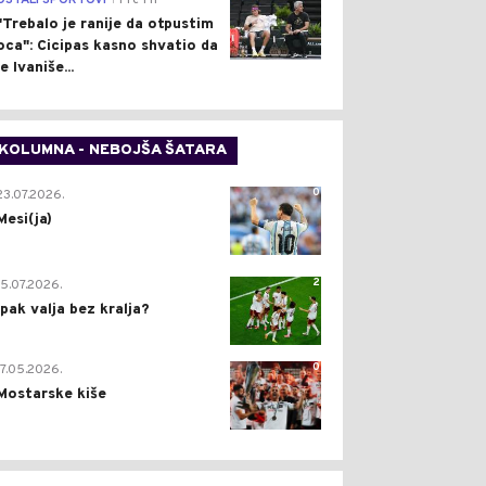
OSTALI SPORTOVI
Pre 1 h
"Trebalo je ranije da otpustim
oca": Cicipas kasno shvatio da
je Ivaniše...
KOLUMNA - NEBOJŠA ŠATARA
0
23.07.2026.
Mesi(ja)
2
15.07.2026.
Ipak valja bez kralja?
0
17.05.2026.
Mostarske kiše