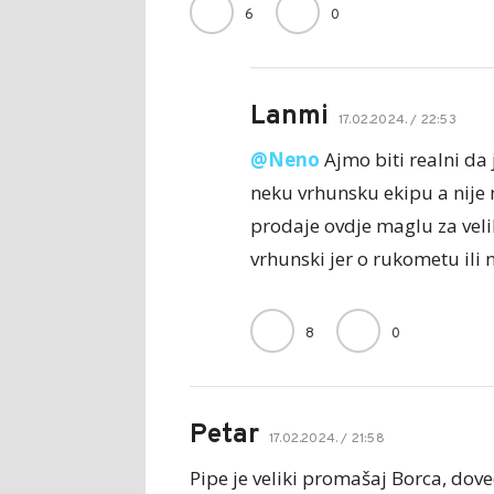
6
0
Lanmi
17.02.2024. / 22:53
@Neno
Ajmo biti realni da 
neku vrhunsku ekipu a nije 
prodaje ovdje maglu za velik
vrhunski jer o rukometu ili n
8
0
Petar
17.02.2024. / 21:58
Pipe je veliki promašaj Borca, doveo 