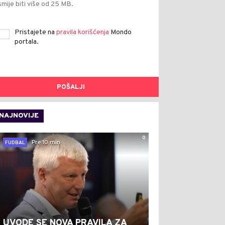
smije biti više od 25 MB.
Pristajete na
pravila korišćenja
Mondo
portala.
POŠALJI
NAJNOVIJE
0
Pre 10 min
FUDBAL
UVODE SE NOVA PRAVILA ZA