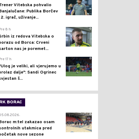
Trener Vitebska pohvalio
Banjalučane: Publika Borčev
12. igrač, uživanje...
0
Pre 8 h
Srbin iz redova Vitebska o
porazu od Borca: Crveni
karton nas je poremet...
0
Pre 17 h
"Ulog je veliki, ali vjerujemo u
prolaz dalje": Sandi Ogrinec
svjestan š...
RK BORAC
0
05.08.2026.
Borac m:tel zakazao osam
kontrolnih utakmica pred
početak nove sezone