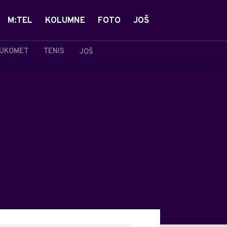
M:TEL
KOLUMNE
FOTO
JOŠ
UKOMET
TENIS
JOŠ