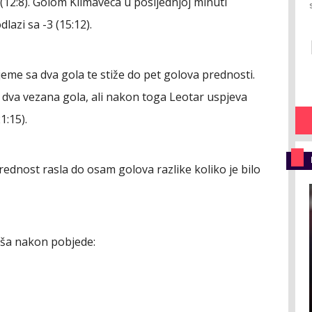
 (12:8). Golom Klimaveca u posljednjoj minuti
azi sa -3 (15:12).
jeme sa dva gola te stiže do pet golova prednosti.
a dva vezana gola, ali nakon toga Leotar uspjeva
1:15).
prednost rasla do osam golova razlike koliko je bilo
aša nakon pobjede: