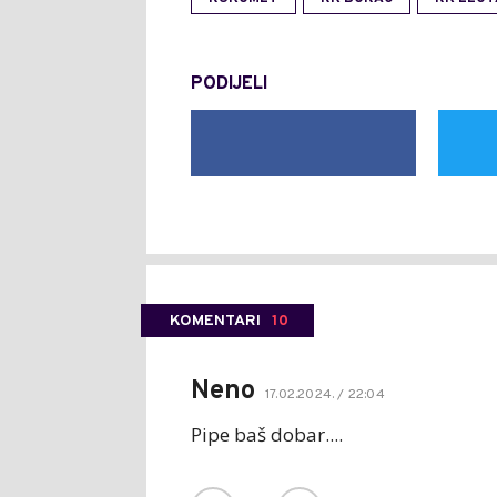
PODIJELI
KOMENTARI
10
Neno
17.02.2024. / 22:04
Pipe baš dobar....