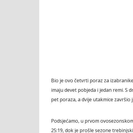
Bio je ovo četvrti poraz za izabranik
imaju devet pobjeda i jedan remi. S d
pet poraza, a dvije utakmice završio 
Podsjećamo, u prvom ovosezonskom m
25:19, dok je prošle sezone trebinjsk