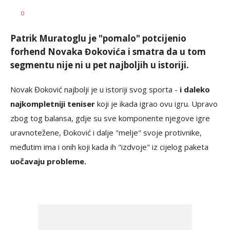
0
Patrik Muratoglu je "pomalo" potcijenio
forhend Novaka Đokovića i smatra da u tom
segmentu nije ni u pet najboljih u istoriji.
Novak Đoković najbolji je u istoriji svog sporta -
i daleko
najkompletniji teniser
koji je ikada igrao ovu igru. Upravo
zbog tog balansa, gdje su sve komponente njegove igre
uravnotežene, Đoković i dalje "melje" svoje protivnike,
međutim ima i onih koji kada ih "izdvoje" iz cijelog paketa
uočavaju probleme.