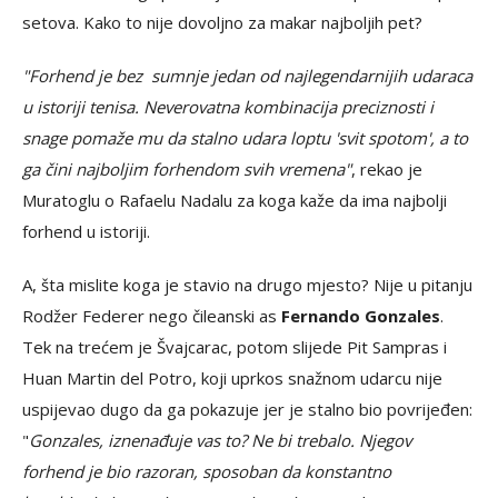
setova. Kako to nije dovoljno za makar najboljih pet?
"Forhend je bez sumnje jedan od najlegendarnijih udaraca
u istoriji tenisa. Neverovatna kombinacija preciznosti i
snage pomaže mu da stalno udara loptu 'svit spotom', a to
ga čini najboljim forhendom svih vremena"
, rekao je
Muratoglu o Rafaelu Nadalu za koga kaže da ima najbolji
forhend u istoriji.
A, šta mislite koga je stavio na drugo mjesto? Nije u pitanju
Rodžer Federer nego čileanski as
Fernando Gonzales
.
Tek na trećem je Švajcarac, potom slijede Pit Sampras i
Huan Martin del Potro, koji uprkos snažnom udarcu nije
uspijevao dugo da ga pokazuje jer je stalno bio povrijeđen:
"
Gonzales, iznenađuje vas to? Ne bi trebalo. Njegov
forhend je bio razoran, sposoban da konstantno