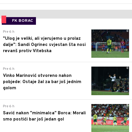
FK BORAC
0
Pre 6 h
"Ulog je veliki, ali vjerujemo u prolaz
dalje": Sandi Ogrinec svjestan šta nosi
revanš protiv Vitebska
0
Pre 6 h
Vinko Marinović otvoreno nakon
pobjede: Ostaje žal za bar još jednim
golom
0
Pre 6 h
Savić nakon "minimalca" Borca: Morali
smo postići bar još jedan gol