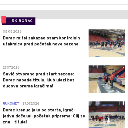
RK BORAC
0
05.08.2026.
Borac m:tel zakazao osam kontrolnih
utakmica pred početak nove sezone
0
27.07.2026.
Savić otvoreno pred start sezone:
Borac napada titulu, klub ulazi bez
dugova prema igračima!
0
RUKOMET
27.07.2026.
|
Borac krenuo jako od starta, igrači
jedva dočekali početak priprema: Cilj se
zna - titula!