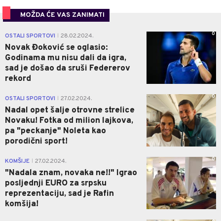
MOŽDA ĆE VAS ZANIMATI
0
OSTALI SPORTOVI
28.02.2024.
|
Novak Đoković se oglasio:
Godinama mu nisu dali da igra,
sad je došao da sruši Federerov
rekord
0
OSTALI SPORTOVI
27.02.2024.
|
Nadal opet šalje otrovne strelice
Novaku! Fotka od milion lajkova,
pa "peckanje" Noleta kao
porodični sport!
0
KOMŠIJE
27.02.2024.
|
"Nadala znam, novaka ne!!" Igrao
posljednji EURO za srpsku
reprezentaciju, sad je Rafin
komšija!