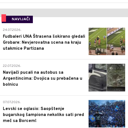
NAVIJAČI
0
24.07.2026.
Fudbaleri UNA Štrasena šokirano gledali
Grobare: Nevjerovatna scena na kraju
utakmice Partizana
0
22.07.2026.
Navijači pucali na autobus sa
Argentincima: Dvojica su prebačena u
bolnicu
1
07.07.2026.
Levski se oglasio: Saopštenje
bugarskog šampiona nekoliko sati pred
meč sa Borcem!