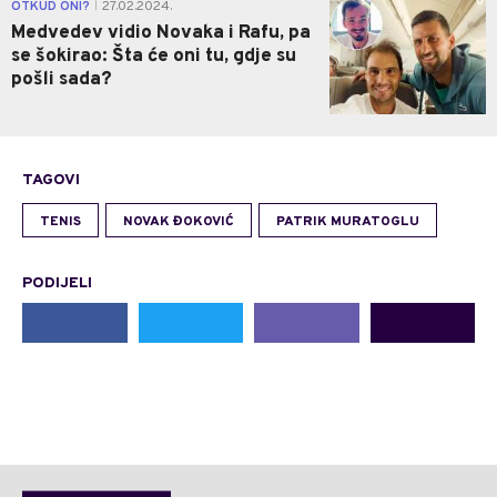
0
OTKUD ONI?
27.02.2024.
|
Medvedev vidio Novaka i Rafu, pa
se šokirao: Šta će oni tu, gdje su
pošli sada?
TAGOVI
TENIS
NOVAK ĐOKOVIĆ
PATRIK MURATOGLU
PODIJELI