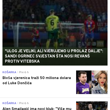
"ULOG JE VELIKI, ALI VJERUJEMO U PROLAZ DALJE":
SANDI OGRINEC SVJESTAN ŠTA NOSI REVANŠ
PROTIV VITEBSKA
0
KOŠARKA
Pre 6 h
|
Bivša vjerenica traži 50 miliona dolara
od Luke Dončića
0
KOŠARKA
Pre 6 h
|
Alen Smailagić ima novi klub: "Više mu