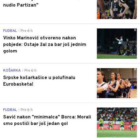
nudio Partizan"
0
FUDBAL
Pre 6 h
|
Vinko Marinović otvoreno nakon
pobjede: Ostaje žal za bar još jednim
golom
0
KOŠARKA
Pre 6 h
|
Srpske košarkašice u polufinalu
Eurobasketa!
0
FUDBAL
Pre 6 h
|
Savić nakon "minimalca" Borca: Morali
smo postići bar još jedan gol