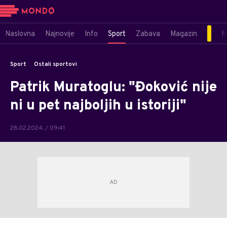
Naslovna
Najnovije
Info
Sport
Zabava
Magazin
M
Sport
Ostali sportovi
Patrik Muratoglu: "Đoković nije
ni u pet najboljih u istoriji"
28.02.2024. / 09:41