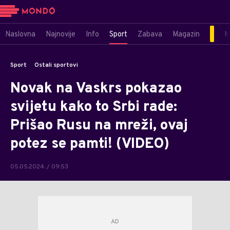
Naslovna
Najnovije
Info
Sport
Zabava
Magazin
M
Sport
Ostali sportovi
Novak na Vaskrs pokazao
svijetu kako to Srbi rade:
Prišao Rusu na mreži, ovaj
potez se pamti! (VIDEO)
05.05.2024. / 09:53