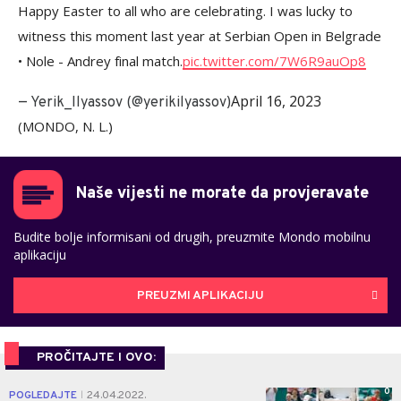
Happy Easter to all who are celebrating. I was lucky to
witness this moment last year at Serbian Open in Belgrade
• Nole - Andrey final match.
pic.twitter.com/7W6R9auOp8
April 16, 2023
— Yerik_Ilyassov (@yerikilyassov)
(MONDO, N. L.)
Naše vijesti ne morate da provjeravate
Budite bolje informisani od drugih, preuzmite Mondo mobilnu
aplikaciju
PREUZMI APLIKACIJU
PROČITAJTE I OVO:
0
POGLEDAJTE
24.04.2022.
|