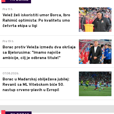
0
Pre 11 h
Velež želi iskoristiti umor Borca, Ibro
Rahimić optimista: Po kvalitetu smo
četvrta ekipa u ligi
0
Pre 19 h
Borac protiv Veleža između dva okršaja
sa Bjelorusima: "Imamo najviše
ambicije, cilj je odbrana titule!"
0
07.08.2026.
Borac u Mađarskoj obilježava jubilej:
Revanš sa ML Vitebskom biće 50.
nastup crveno-plavih u Evropi!