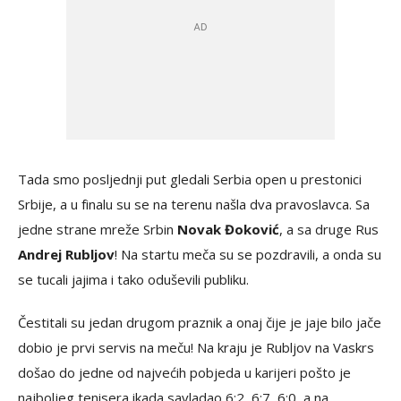
Tada smo posljednji put gledali Serbia open u prestonici
Srbije, a u finalu su se na terenu našla dva pravoslavca. Sa
jedne strane mreže Srbin
Novak Đoković
, a sa druge Rus
Andrej Rubljov
! Na startu meča su se pozdravili, a onda su
se tucali jajima i tako oduševili publiku.
Čestitali su jedan drugom praznik a onaj čije je jaje bilo jače
dobio je prvi servis na meču! Na kraju je Rubljov na Vaskrs
došao do jedne od najvećih pobjeda u karijeri pošto je
najboljeg tenisera ikada savladao 6:2, 6:7, 6:0, a na