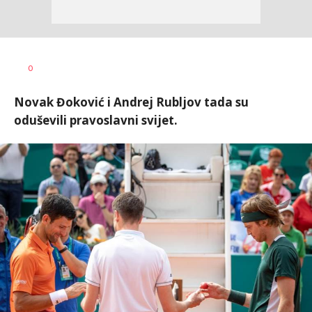
Bojan
AUTOR
0
Jakovljević
Novak Đoković i Andrej Rubljov tada su
oduševili pravoslavni svijet.