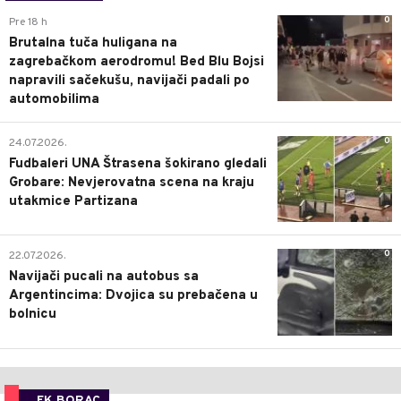
0
Pre 18 h
Brutalna tuča huligana na
zagrebačkom aerodromu! Bed Blu Bojsi
napravili sačekušu, navijači padali po
automobilima
0
24.07.2026.
Fudbaleri UNA Štrasena šokirano gledali
Grobare: Nevjerovatna scena na kraju
utakmice Partizana
0
22.07.2026.
Navijači pucali na autobus sa
Argentincima: Dvojica su prebačena u
bolnicu
FK BORAC