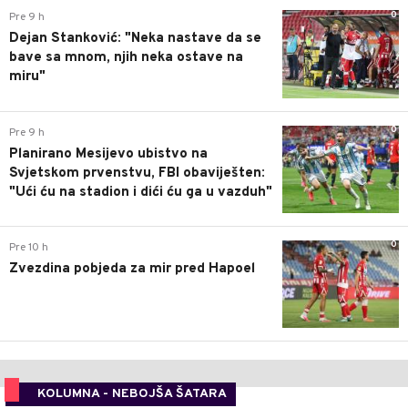
0
Pre 9 h
Dejan Stanković: "Neka nastave da se
bave sa mnom, njih neka ostave na
miru"
0
Pre 9 h
Planirano Mesijevo ubistvo na
Svjetskom prvenstvu, FBI obaviješten:
"Ući ću na stadion i dići ću ga u vazduh"
0
Pre 10 h
Zvezdina pobjeda za mir pred Hapoel
KOLUMNA - NEBOJŠA ŠATARA