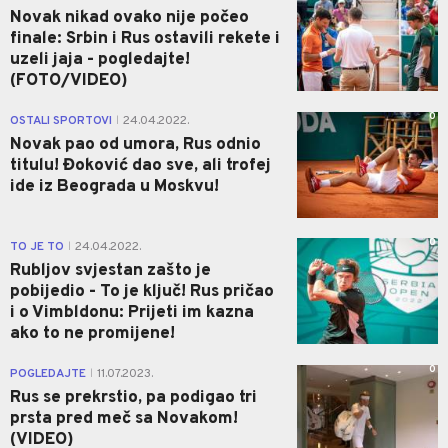
Novak nikad ovako nije počeo
finale: Srbin i Rus ostavili rekete i
uzeli jaja - pogledajte!
(FOTO/VIDEO)
0
OSTALI SPORTOVI
24.04.2022.
|
Novak pao od umora, Rus odnio
titulu! Đoković dao sve, ali trofej
ide iz Beograda u Moskvu!
0
TO JE TO
24.04.2022.
|
Rubljov svjestan zašto je
pobijedio - To je ključ! Rus pričao
i o Vimbldonu: Prijeti im kazna
ako to ne promijene!
0
POGLEDAJTE
11.07.2023.
|
Rus se prekrstio, pa podigao tri
prsta pred meč sa Novakom!
(VIDEO)