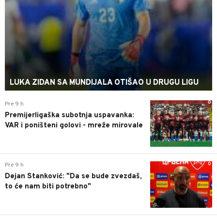
LUKA ZIDAN SA MUNDIJALA OTIŠAO U DRUGU LIGU
0
Pre 9 h
Premijerligaška subotnja uspavanka:
VAR i poništeni golovi - mreže mirovale
0
Pre 9 h
Dejan Stanković: "Da se bude zvezdaš,
to će nam biti potrebno"