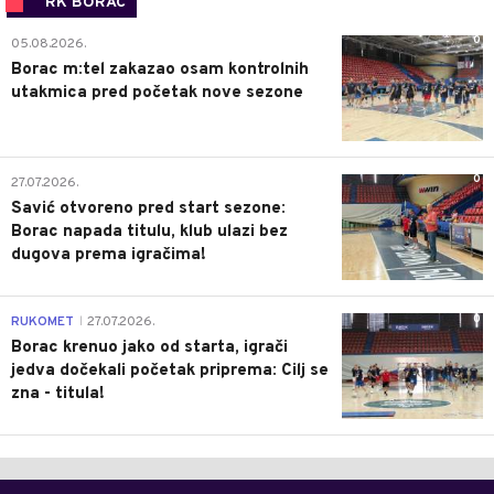
RK BORAC
0
05.08.2026.
Borac m:tel zakazao osam kontrolnih
utakmica pred početak nove sezone
0
27.07.2026.
Savić otvoreno pred start sezone:
Borac napada titulu, klub ulazi bez
dugova prema igračima!
0
RUKOMET
27.07.2026.
|
Borac krenuo jako od starta, igrači
jedva dočekali početak priprema: Cilj se
zna - titula!