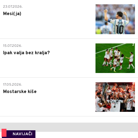
0
23.07.2026.
Mesi(ja)
2
15.07.2026.
Ipak valja bez kralja?
0
17.05.2026.
Mostarske kiše
NAVIJAČI