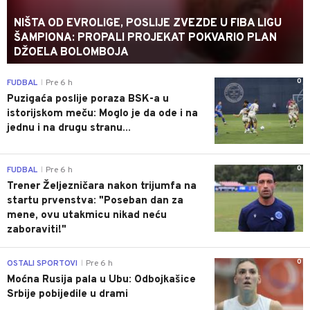
NIŠTA OD EVROLIGE, POSLIJE ZVEZDE U FIBA LIGU
ŠAMPIONA: PROPALI PROJEKAT POKVARIO PLAN
DŽOELA BOLOMBOJA
0
FUDBAL
Pre 6 h
|
Puzigaća poslije poraza BSK-a u
istorijskom meču: Moglo je da ode i na
jednu i na drugu stranu...
0
FUDBAL
Pre 6 h
|
Trener Željezničara nakon trijumfa na
startu prvenstva: "Poseban dan za
mene, ovu utakmicu nikad neću
zaboraviti!"
0
OSTALI SPORTOVI
Pre 6 h
|
Moćna Rusija pala u Ubu: Odbojkašice
Srbije pobijedile u drami