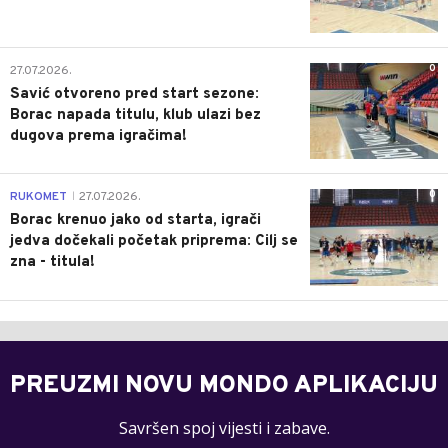
0
27.07.2026.
Savić otvoreno pred start sezone:
Borac napada titulu, klub ulazi bez
dugova prema igračima!
0
RUKOMET
27.07.2026.
|
Borac krenuo jako od starta, igrači
jedva dočekali početak priprema: Cilj se
zna - titula!
PREUZMI NOVU MONDO APLIKACIJU
Savršen spoj vijesti i zabave.