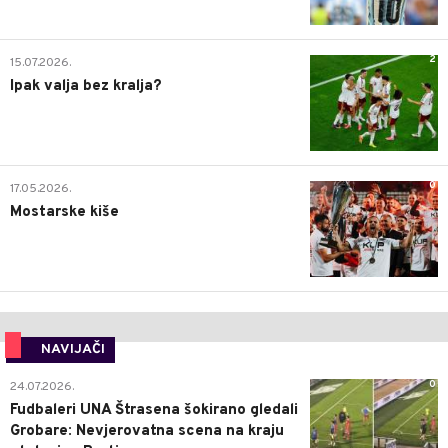
2
15.07.2026.
Ipak valja bez kralja?
0
17.05.2026.
Mostarske kiše
NAVIJAČI
0
24.07.2026.
Fudbaleri UNA Štrasena šokirano gledali
Grobare: Nevjerovatna scena na kraju