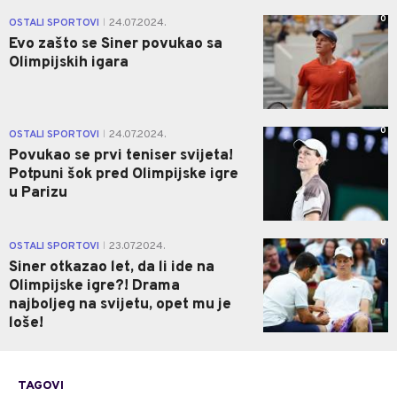
0
OSTALI SPORTOVI
24.07.2024.
|
Evo zašto se Siner povukao sa
Olimpijskih igara
0
OSTALI SPORTOVI
24.07.2024.
|
Povukao se prvi teniser svijeta!
Potpuni šok pred Olimpijske igre
u Parizu
0
OSTALI SPORTOVI
23.07.2024.
|
Siner otkazao let, da li ide na
Olimpijske igre?! Drama
najboljeg na svijetu, opet mu je
loše!
TAGOVI