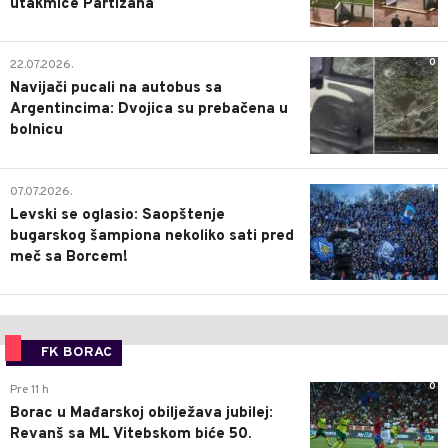
utakmice Partizana
0
22.07.2026.
Navijači pucali na autobus sa
Argentincima: Dvojica su prebačena u
bolnicu
1
07.07.2026.
Levski se oglasio: Saopštenje
bugarskog šampiona nekoliko sati pred
meč sa Borcem!
FK BORAC
0
Pre 11 h
Borac u Mađarskoj obilježava jubilej:
Revanš sa ML Vitebskom biće 50.