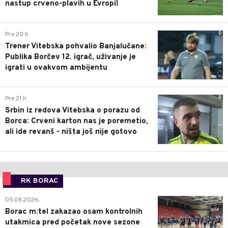
nastup crveno-plavih u Evropi!
0
Pre 20 h
Trener Vitebska pohvalio Banjalučane:
Publika Borčev 12. igrač, uživanje je
igrati u ovakvom ambijentu
0
Pre 21 h
Srbin iz redova Vitebska o porazu od
Borca: Crveni karton nas je poremetio,
ali ide revanš - ništa još nije gotovo
RK BORAC
0
05.08.2026.
Borac m:tel zakazao osam kontrolnih
utakmica pred početak nove sezone