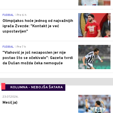
0
FUDBAL
Pre 6 h
|
Olimpijakos hoće jednog od najvažnijih
igrača Zvezde: "Kontakt je već
uspostavljen"
0
FUDBAL
Pre 7 h
|
"Vlahović je još nezaposlen jer nije
postao što se očekivalo": Gazeta tvrdi
da Dušan možda čeka nemoguće
KOLUMNA - NEBOJŠA ŠATARA
0
23.07.2026.
Mesi(ja)