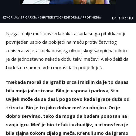
IZVOR: JAVIER GARCIA / SHUTTERSTOCK EDITORIAL / PROFIMEDIA
Br. slika: 10
Njega i dalje muči povreda kuka, a kada su ga pitali kako je
povrijeđen uspio da pobijedi na meču protiv četvrtog
tenisera svijeta i nekadašnjeg olimpijskog šampiona otkrio
je da jednostavno nekada dođu takvi mečevi. A ako želiš da
budeš na samom vrhu moraš da ih pobjeđuješ.
"Nekada moraš da igraš iz srca i mislim da je to danas
bila moja jača strana. Bilo je uspona i padova, što
uvijek može da se desi, pogotovo kada igrate duže od
tri sata. Bio je to jako dobar meč za obojicu. On je
dobro servirao, tako da mogu da budem ponosan na
svoju igru. Meč je bio težak i uzbudljiv, a atmosfera je
bila sjajna tokom cijelog meča. Krenuli smo da igramo