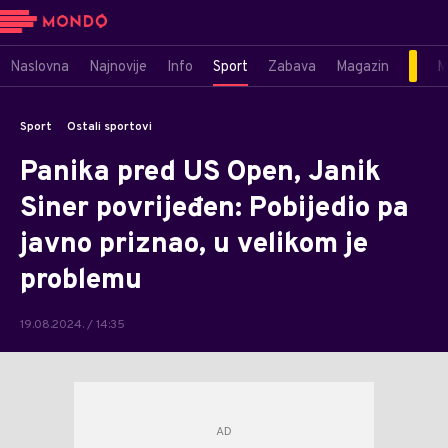
Naslovna
Najnovije
Info
Sport
Zabava
Magazin
M
Sport
Ostali sportovi
Panika pred US Open, Janik
Siner povrijeđen: Pobijedio pa
javno priznao, u velikom je
problemu
19.08.2024. / 14:35