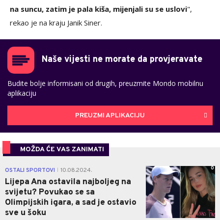
na suncu, zatim je pala kiša, mijenjali su se uslovi
",
rekao je na kraju Janik Siner.
Naše vijesti ne morate da provjeravate
Budite bolje informisani od drugih, preuzmite Mondo mobilnu
aplikaciju
PREUZMI APLIKACIJU
MOŽDA ĆE VAS ZANIMATI
0
OSTALI SPORTOVI
10.08.2024.
|
Lijepa Ana ostavila najboljeg na
svijetu? Povukao se sa
Olimpijskih igara, a sad je ostavio
sve u šoku