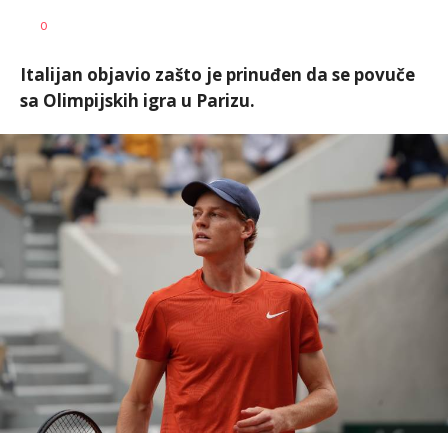
0
Italijan objavio zašto je prinuđen da se povuče
sa Olimpijskih igra u Parizu.