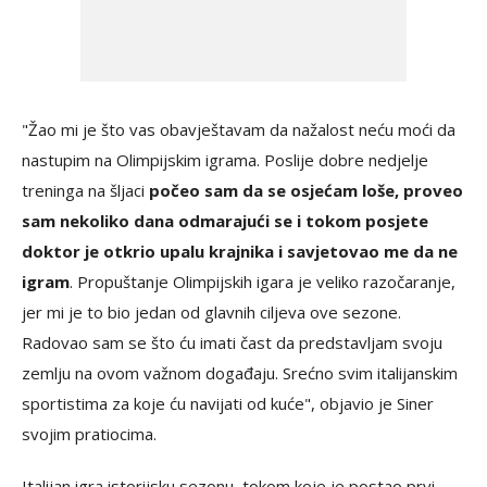
"Žao mi je što vas obavještavam da nažalost neću moći da
nastupim na Olimpijskim igrama. Poslije dobre nedjelje
treninga na šljaci
počeo sam da se osjećam loše, proveo
sam nekoliko dana odmarajući se i tokom posjete
doktor je otkrio upalu krajnika i savjetovao me da ne
igram
. Propuštanje Olimpijskih igara je veliko razočaranje,
jer mi je to bio jedan od glavnih ciljeva ove sezone.
Radovao sam se što ću imati čast da predstavljam svoju
zemlju na ovom važnom događaju. Srećno svim italijanskim
sportistima za koje ću navijati od kuće", objavio je Siner
svojim pratiocima.
Italijan igra istorijsku sezonu, tokom koje je postao prvi