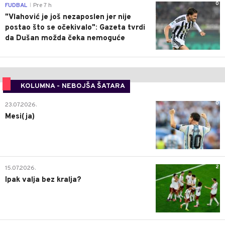
0
FUDBAL
Pre 7 h
|
"Vlahović je još nezaposlen jer nije
postao što se očekivalo": Gazeta tvrdi
da Dušan možda čeka nemoguće
KOLUMNA - NEBOJŠA ŠATARA
0
23.07.2026.
Mesi(ja)
2
15.07.2026.
Ipak valja bez kralja?