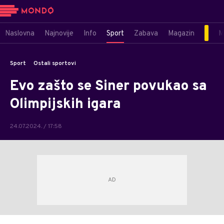
Naslovna
Najnovije
Info
Sport
Zabava
Magazin
M
Sport
Ostali sportovi
Evo zašto se Siner povukao sa
Olimpijskih igara
24.07.2024. / 17:58