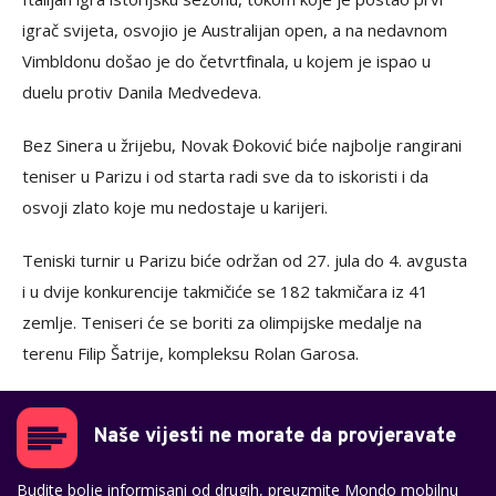
igrač svijeta, osvojio je Australijan open, a na nedavnom
Vimbldonu došao je do četvrtfinala, u kojem je ispao u
duelu protiv Danila Medvedeva.
Bez Sinera u žrijebu, Novak Đoković biće najbolje rangirani
teniser u Parizu i od starta radi sve da to iskoristi i da
osvoji zlato koje mu nedostaje u karijeri.
Teniski turnir u Parizu biće održan od 27. jula do 4. avgusta
i u dvije konkurencije takmičiće se 182 takmičara iz 41
zemlje. Teniseri će se boriti za olimpijske medalje na
terenu Filip Šatrije, kompleksu Rolan Garosa.
Naše vijesti ne morate da provjeravate
Budite bolje informisani od drugih, preuzmite Mondo mobilnu