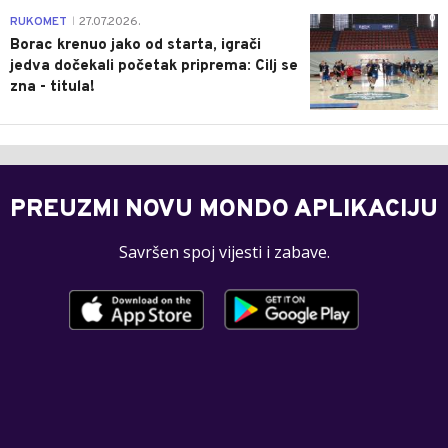
0
RUKOMET
27.07.2026.
|
Borac krenuo jako od starta, igrači
jedva dočekali početak priprema: Cilj se
zna - titula!
PREUZMI NOVU MONDO APLIKACIJU
Savršen spoj vijesti i zabave.