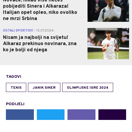
Novače, nikad više nećeš
pobijediti Sinera i Alkaraza!
Italijan opet opleo, niko ovoliko
ne mrzi Srbina
0
OSTALI SPORTOVI
15.07.2024.
|
Nisam ja najbolji na svijetu!
Alkaraz prekinuo novinara, zna
ko je bolji od njega
TAGOVI
TENIS
JANIK SINER
OLIMPIJSKE IGRE 2024
PODIJELI