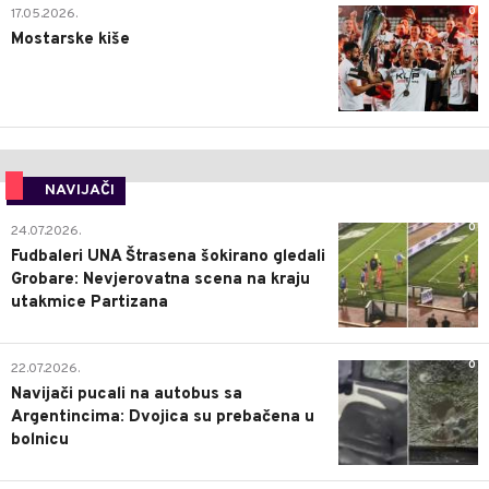
0
17.05.2026.
Mostarske kiše
NAVIJAČI
0
24.07.2026.
Fudbaleri UNA Štrasena šokirano gledali
Grobare: Nevjerovatna scena na kraju
utakmice Partizana
0
22.07.2026.
Navijači pucali na autobus sa
Argentincima: Dvojica su prebačena u
bolnicu