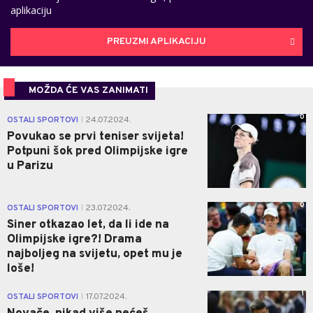
aplikaciju
PREUZMI APLIKACIJU
MOŽDA ĆE VAS ZANIMATI
0
OSTALI SPORTOVI
24.07.2024.
|
Povukao se prvi teniser svijeta!
Potpuni šok pred Olimpijske igre
u Parizu
0
OSTALI SPORTOVI
23.07.2024.
|
Siner otkazao let, da li ide na
Olimpijske igre?! Drama
najboljeg na svijetu, opet mu je
loše!
1
OSTALI SPORTOVI
17.07.2024.
|