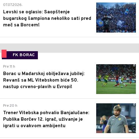
1
07.07.2026.
Levski se oglasio: Saopštenje
bugarskog šampiona nekoliko sati pred
meč sa Borcem!
FK BORAC
0
Pre 11 h
Borac u Mađarskoj obilježava jubilej:
Revanš sa ML Vitebskom biće 50.
nastup crveno-plavih u Evropi!
0
Pre 20 h
Trener Vitebska pohvalio Banjalučane:
Publika Borčev 12. igrač, uživanje je
igrati u ovakvom ambijentu