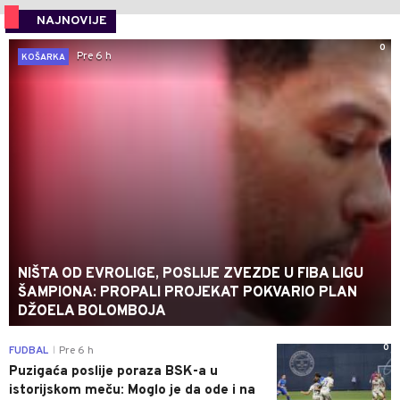
NAJNOVIJE
0
Pre 6 h
KOŠARKA
NIŠTA OD EVROLIGE, POSLIJE ZVEZDE U FIBA LIGU
ŠAMPIONA: PROPALI PROJEKAT POKVARIO PLAN
DŽOELA BOLOMBOJA
0
FUDBAL
Pre 6 h
|
Puzigaća poslije poraza BSK-a u
istorijskom meču: Moglo je da ode i na