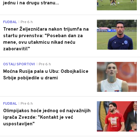
jednu i na drugu stranu...
0
FUDBAL
Pre 6 h
|
Trener Željezničara nakon trijumfa na
startu prvenstva: "Poseban dan za
mene, ovu utakmicu nikad neću
zaboraviti!"
0
OSTALI SPORTOVI
Pre 6 h
|
Moćna Rusija pala u Ubu: Odbojkašice
Srbije pobijedile u drami
0
FUDBAL
Pre 6 h
|
Olimpijakos hoće jednog od najvažnijih
igrača Zvezde: "Kontakt je već
uspostavljen"