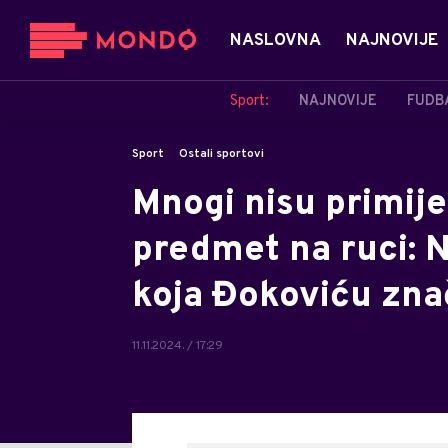
NASLOVNA
NAJNOVIJE
Sport:
NAJNOVIJE
FUDB
Sport
Ostali sportovi
Mnogi nisu primije
predmet na ruci: N
koja Đokoviću zna
11.11.2024. / 17:29