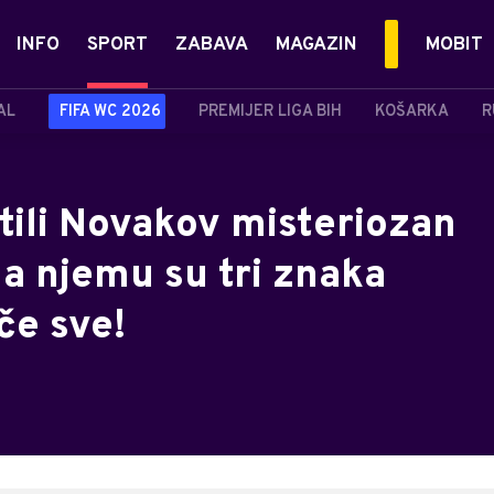
INFO
SPORT
ZABAVA
MAGAZIN
MOBIT
AL
FIFA WC 2026
PREMIJER LIGA BIH
KOŠARKA
R
tili Novakov misteriozan
a njemu su tri znaka
če sve!