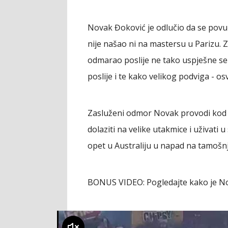
Novak Đoković je odlučio da se povu
nije našao ni na mastersu u Parizu. Z
odmarao poslije ne tako uspješne sez
poslije i te kako velikog podviga - o
Zasluženi odmor Novak provodi kod k
dolaziti na velike utakmice i uživati 
opet u Australiju u napad na tamošnj
BONUS VIDEO: Pogledajte kako je N
klikni za zvuk