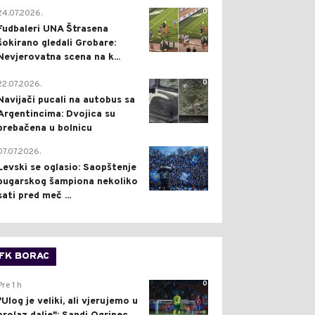
0
24.07.2026.
Fudbaleri UNA Štrasena
šokirano gledali Grobare:
Nevjerovatna scena na k...
0
22.07.2026.
Navijači pucali na autobus sa
Argentincima: Dvojica su
prebačena u bolnicu
1
07.07.2026.
Levski se oglasio: Saopštenje
bugarskog šampiona nekoliko
sati pred meč ...
FK BORAC
0
Pre 1 h
"Ulog je veliki, ali vjerujemo u