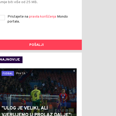
smije biti više od 25 MB.
Pristajete na
pravila korišćenja
Mondo
portala.
POŠALJI
NAJNOVIJE
0
Pre 1 h
FUDBAL
"ULOG JE VELIKI, ALI
VJERUJEMO U PROLAZ DALJE":