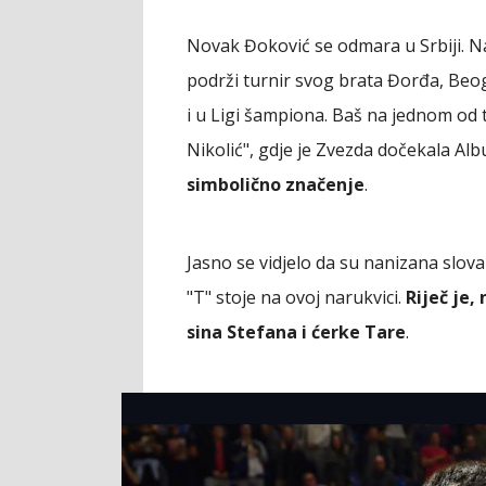
Novak Đoković se odmara u Srbiji. Nak
podrži turnir svog brata Đorđa, Beog
i u Ligi šampiona. Baš na jednom od 
Nikolić", gdje je Zvezda dočekala Alb
simbolično značenje
.
Jasno se vidjelo da su nanizana slova 
"T" stoje na ovoj narukvici.
Riječ je
sina Stefana i ćerke Tare
.