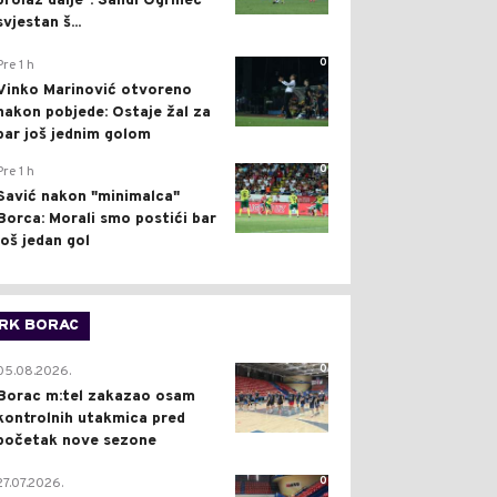
prolaz dalje": Sandi Ogrinec
svjestan š...
0
Pre 1 h
Vinko Marinović otvoreno
nakon pobjede: Ostaje žal za
bar još jednim golom
0
Pre 1 h
Savić nakon "minimalca"
Borca: Morali smo postići bar
još jedan gol
RK BORAC
0
05.08.2026.
Borac m:tel zakazao osam
kontrolnih utakmica pred
početak nove sezone
0
27.07.2026.