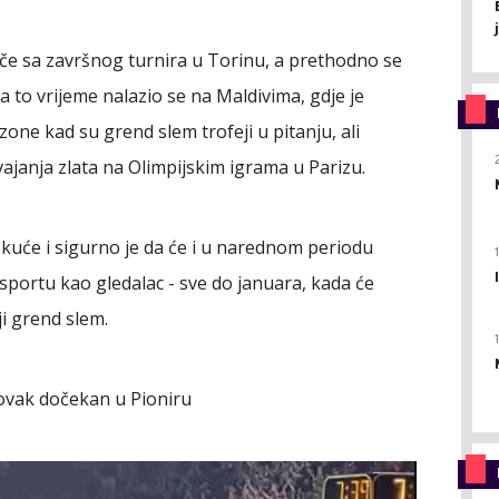
če sa završnog turnira u Torinu, a prethodno se
a to vrijeme nalazio se na Maldivima, gdje je
one kad su grend slem trofeji u pitanju, ali
svajanja zlata na Olimpijskim igrama u Parizu.
uće i sigurno je da će i u narednom periodu
u sportu kao gledalac - sve do januara, kada će
i grend slem.
ovak dočekan u Pioniru