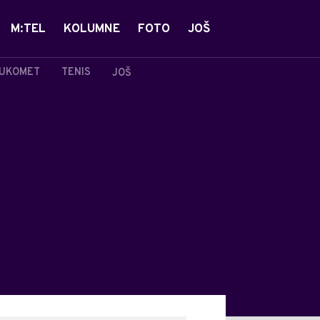
M:TEL
KOLUMNE
FOTO
JOŠ
UKOMET
TENIS
JOŠ