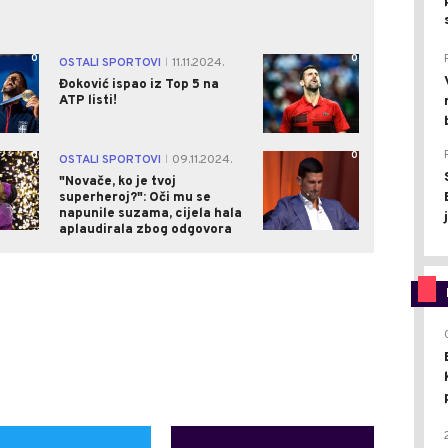
0
0
OSTALI SPORTOVI
11.11.2024.
|
Đoković ispao iz Top 5 na
ATP listi!
0
0
OSTALI SPORTOVI
09.11.2024.
|
"Novače, ko je tvoj
superheroj?": Oči mu se
napunile suzama, cijela hala
aplaudirala zbog odgovora