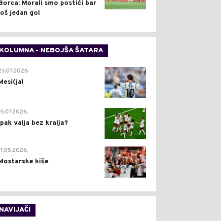
Borca: Morali smo postići bar
još jedan gol
KOLUMNA - NEBOJŠA ŠATARA
0
23.07.2026.
Mesi(ja)
2
15.07.2026.
Ipak valja bez kralja?
0
17.05.2026.
Mostarske kiše
NAVIJAČI