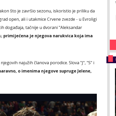
on što je završio sezonu, iskoristio je priliku da
rad open, ali i utakmice Crvene zvezde - u Evroligi
tih događaja, tačnije u dvorani "Aleksandar
u,
primijećena je njegova narukvica koja ima
njegovih najužih članova porodice. Slova "J", "S" i
, naravno, o imenima njegove supruge Jelene,