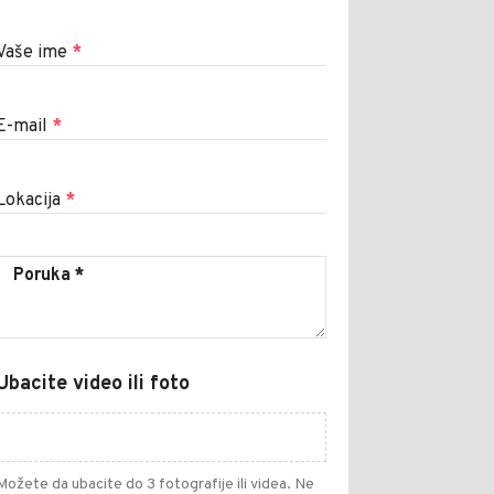
Vaše ime
*
E-mail
*
Lokacija
*
Ubacite video ili foto
Možete da ubacite do 3 fotografije ili videa. Ne