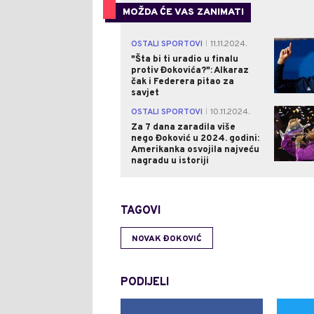
MOŽDA ĆE VAS ZANIMATI
OSTALI SPORTOVI
11.11.2024.
|
"Šta bi ti uradio u finalu
protiv Đokovića?": Alkaraz
čak i Federera pitao za
savjet
OSTALI SPORTOVI
10.11.2024.
|
Za 7 dana zaradila više
nego Đoković u 2024. godini:
Amerikanka osvojila najveću
nagradu u istoriji
TAGOVI
NOVAK ĐOKOVIĆ
PODIJELI