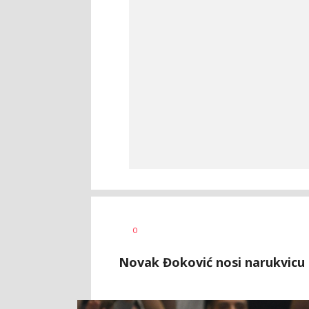
Bojan
AUTOR
0
Jakovljević
Novak Đoković nosi narukvicu 