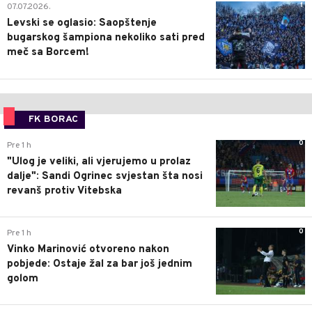
1
07.07.2026.
Levski se oglasio: Saopštenje
bugarskog šampiona nekoliko sati pred
meč sa Borcem!
FK BORAC
0
Pre 1 h
"Ulog je veliki, ali vjerujemo u prolaz
dalje": Sandi Ogrinec svjestan šta nosi
revanš protiv Vitebska
0
Pre 1 h
Vinko Marinović otvoreno nakon
pobjede: Ostaje žal za bar još jednim
golom