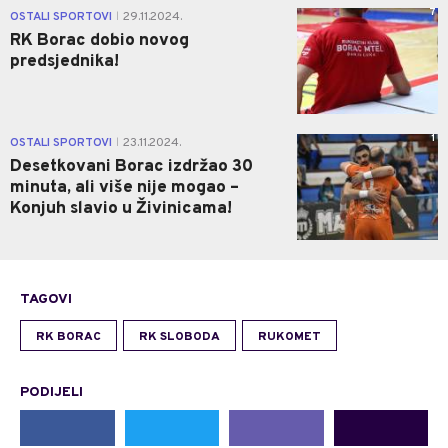
7
OSTALI SPORTOVI
29.11.2024.
|
RK Borac dobio novog
predsjednika!
1
OSTALI SPORTOVI
23.11.2024.
|
Desetkovani Borac izdržao 30
minuta, ali više nije mogao –
Konjuh slavio u Živinicama!
TAGOVI
RK BORAC
RK SLOBODA
RUKOMET
PODIJELI