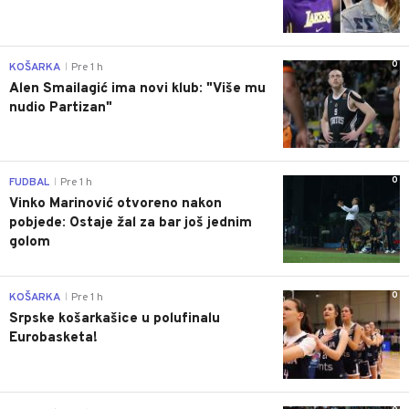
0
KOŠARKA
Pre 1 h
|
Alen Smailagić ima novi klub: "Više mu
nudio Partizan"
0
FUDBAL
Pre 1 h
|
Vinko Marinović otvoreno nakon
pobjede: Ostaje žal za bar još jednim
golom
0
KOŠARKA
Pre 1 h
|
Srpske košarkašice u polufinalu
Eurobasketa!