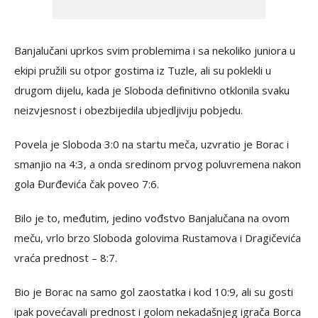
Banjalučani uprkos svim problemima i sa nekoliko juniora u
ekipi pružili su otpor gostima iz Tuzle, ali su poklekli u
drugom dijelu, kada je Sloboda definitivno otklonila svaku
neizvjesnost i obezbijedila ubjedljiviju pobjedu.
Povela je Sloboda 3:0 na startu meča, uzvratio je Borac i
smanjio na 4:3, a onda sredinom prvog poluvremena nakon
gola Đurđevića čak poveo 7:6.
Bilo je to, međutim, jedino vođstvo Banjalučana na ovom
meču, vrlo brzo Sloboda golovima Rustamova i Dragičevića
vraća prednost – 8:7.
Bio je Borac na samo gol zaostatka i kod 10:9, ali su gosti
ipak povećavali prednost i golom nekadašnjeg igrača Borca