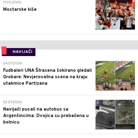
0
17.05.2026.
Mostarske kiše
NAVIJAČI
0
24.07.2026.
Fudbaleri UNA Štrasena šokirano gledali
Grobare: Nevjerovatna scena na kraju
utakmice Partizana
0
22.07.2026.
Navijači pucali na autobus sa
Argentincima: Dvojica su prebačena u
bolnicu