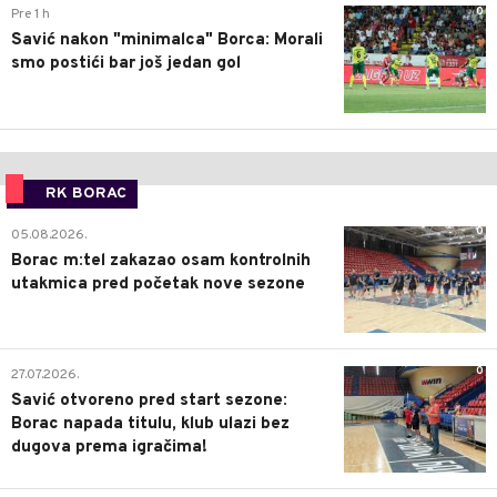
0
Pre 1 h
Savić nakon "minimalca" Borca: Morali
smo postići bar još jedan gol
RK BORAC
0
05.08.2026.
Borac m:tel zakazao osam kontrolnih
utakmica pred početak nove sezone
0
27.07.2026.
Savić otvoreno pred start sezone:
Borac napada titulu, klub ulazi bez
dugova prema igračima!