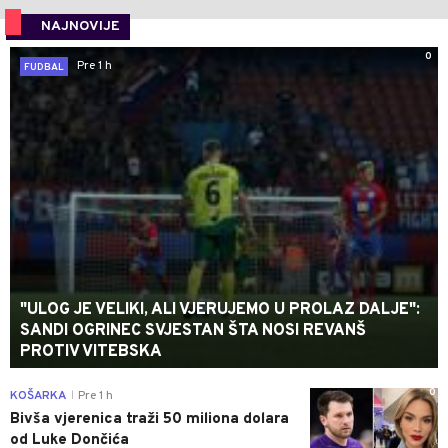
NAJNOVIJE
0
Pre 1 h
FUDBAL
"ULOG JE VELIKI, ALI VJERUJEMO U PROLAZ DALJE":
SANDI OGRINEC SVJESTAN ŠTA NOSI REVANŠ
PROTIV VITEBSKA
0
KOŠARKA
Pre 1 h
|
Bivša vjerenica traži 50 miliona dolara
od Luke Dončića