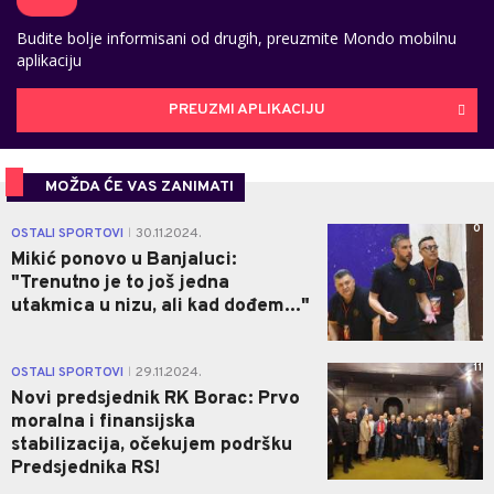
Budite bolje informisani od drugih, preuzmite Mondo mobilnu
aplikaciju
PREUZMI APLIKACIJU
MOŽDA ĆE VAS ZANIMATI
0
OSTALI SPORTOVI
30.11.2024.
|
Mikić ponovo u Banjaluci:
"Trenutno je to još jedna
utakmica u nizu, ali kad dođem..."
11
OSTALI SPORTOVI
29.11.2024.
|
Novi predsjednik RK Borac: Prvo
moralna i finansijska
stabilizacija, očekujem podršku
Predsjednika RS!