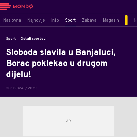
Naslovna
Najnovije
Info
Sport
Zabava
Magazin
M
Sport
Ostali sportovi
Sloboda slavila u Banjaluci,
Borac poklekao u drugom
dijelu!
30.11.2024. / 20:19