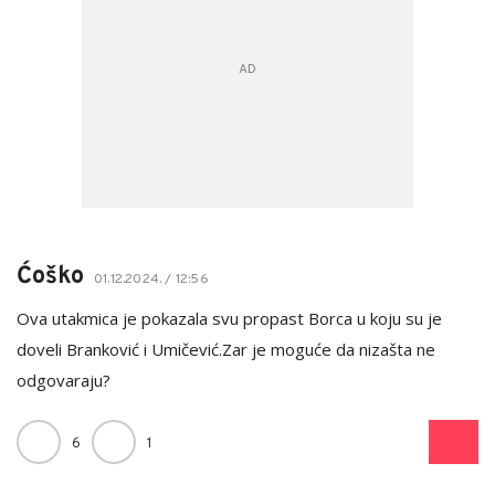
Ćoško
01.12.2024. / 12:56
Ova utakmica je pokazala svu propast Borca u koju su je
doveli Branković i Umičević.Zar je moguće da nizašta ne
odgovaraju?
6
1