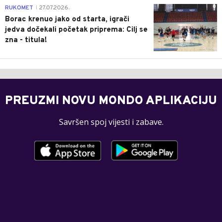
0
RUKOMET
27.07.2026.
|
Borac krenuo jako od starta, igrači
jedva dočekali početak priprema: Cilj se
zna - titula!
PREUZMI NOVU MONDO APLIKACIJU
Savršen spoj vijesti i zabave.