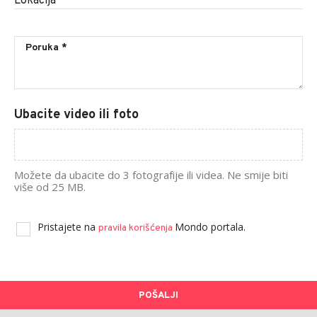
Lokacija
*
Ubacite video ili foto
Možete da ubacite do 3 fotografije ili videa. Ne smije biti
više od 25 MB.
Pristajete na
Mondo portala.
pravila korišćenja
POŠALJI