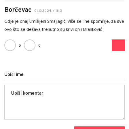
Borčevac
01.12.2024. / 11:13
Gdje je onaj umišljeni Smajlagić, više se i ne spominje, za sve
ovo što se dešava trenutno su krivi on i Branković
5
0
Upiši ime