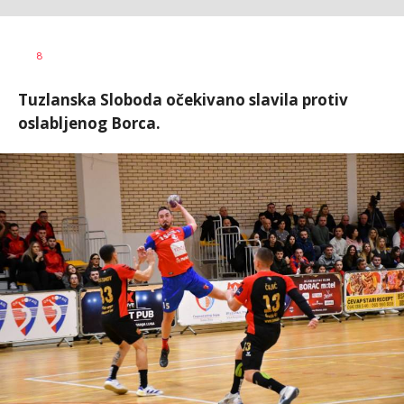
Goran
AUTOR
8
Arbutina
Tuzlanska Sloboda očekivano slavila protiv
oslabljenog Borca.