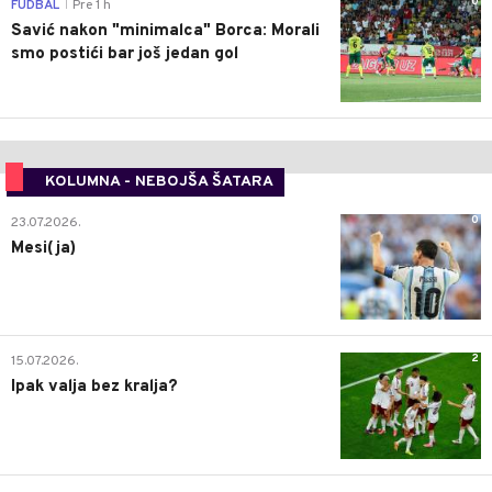
0
FUDBAL
Pre 1 h
|
Savić nakon "minimalca" Borca: Morali
smo postići bar još jedan gol
KOLUMNA - NEBOJŠA ŠATARA
0
23.07.2026.
Mesi(ja)
2
15.07.2026.
Ipak valja bez kralja?