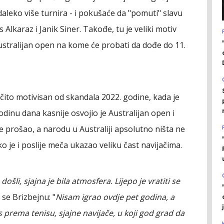
 daleko više turnira - i pokušaće da "pomuti" slavu
Alkaraz i Janik Siner. Takođe, tu je veliki motiv
ustralijan open na kome će probati da dođe do 11.
očito motivisan od skandala 2022. godine, kada je
dinu dana kasnije osvojio je Australijan open i
e prošao, a narodu u Australiji apsolutno ništa ne
ako je i poslije meča ukazao veliku čast navijačima.
 došli, sjajna je bila atmosfera. Lijepo je vratiti se
 se Brizbejnu: "
Nisam igrao ovdje pet godina, a
s prema tenisu, sjajne navijače, u koji god grad da