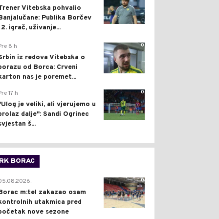
Trener Vitebska pohvalio
Banjalučane: Publika Borčev
12. igrač, uživanje...
0
Pre 8 h
Srbin iz redova Vitebska o
porazu od Borca: Crveni
karton nas je poremet...
0
Pre 17 h
"Ulog je veliki, ali vjerujemo u
prolaz dalje": Sandi Ogrinec
svjestan š...
RK BORAC
0
05.08.2026.
Borac m:tel zakazao osam
kontrolnih utakmica pred
početak nove sezone