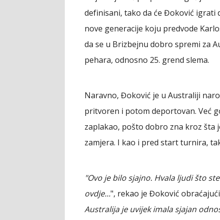
definisani, tako da će Đoković igrati
nove generacije koju predvode Karlos 
da se u Brizbejnu dobro spremi za A
pehara, odnosno 25. grend slema.
Naravno, Đoković je u Australiji nar
pritvoren i potom deportovan. Već go
zaplakao, pošto dobro zna kroz šta j
zamjera. I kao i pred start turnira, t
"Ovo je bilo sjajno. Hvala ljudi što ste
ovdje...
", rekao je Đoković obraćajući
Australija je uvijek imala sjajan odno