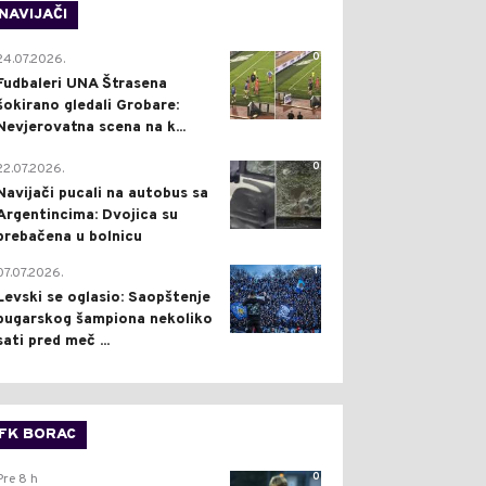
NAVIJAČI
0
24.07.2026.
Fudbaleri UNA Štrasena
šokirano gledali Grobare:
Nevjerovatna scena na k...
0
22.07.2026.
Navijači pucali na autobus sa
Argentincima: Dvojica su
prebačena u bolnicu
1
07.07.2026.
Levski se oglasio: Saopštenje
bugarskog šampiona nekoliko
sati pred meč ...
FK BORAC
0
Pre 8 h