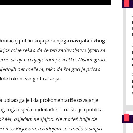
omaćoj publici koja je za njega
navijala i zbog
irjos mi je rekao da će biti zadovoljstvo igrati sa
m teren sa njim u njegovom povratku. Nisam igrao
dnjih pet mečeva, tako da šta god je pričao
Nole tokom svog obraćanja.
ća upitao ga je i da prokomentariše osvajanje
zbog toga osjeća podmlađeno, na šta je i publika
? Ma, osjećam se sjajno. Ne možeš bolje da
eren sa Kirjosom, a radujem se i meču u singlu