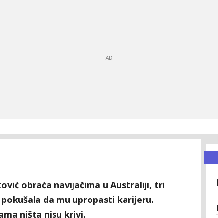
ić obraća navijačima u Australiji, tri
 pokušala da mu upropasti karijeru.
ama ništa nisu krivi.