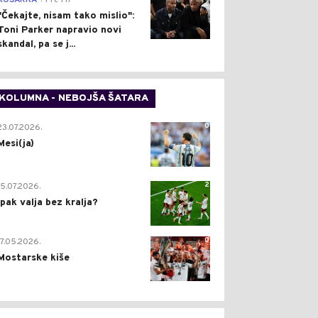
KOŠARKA
Pre 1 h
"Čekajte, nisam tako mislio":
Toni Parker napravio novi
skandal, pa se j...
KOLUMNA - NEBOJŠA ŠATARA
0
23.07.2026.
Mesi(ja)
2
15.07.2026.
Ipak valja bez kralja?
0
17.05.2026.
Mostarske kiše