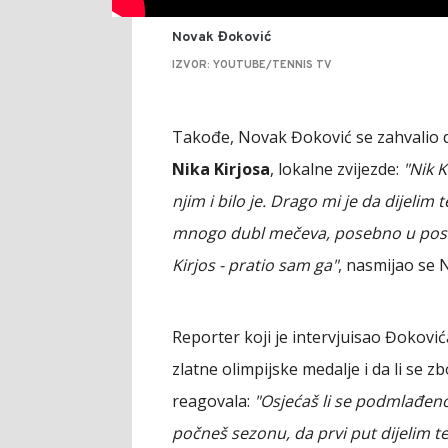
Novak Đoković
IZVOR: YOUTUBE/TENNIS TV
Takođe, Novak Đoković se zahvalio d
Nika Kirjosa
, lokalne zvijezde:
"Nik K
njim i bilo je. Drago mi je da dijeli
mnogo dubl mečeva, posebno u poslje
Kirjos - pratio sam ga"
, nasmijao se 
Reporter koji je intervjuisao Đokovi
zlatne olimpijske medalje i da li se 
reagovala:
"Osjećaš li se podmlađeno
počneš sezonu, da prvi put dijelim t