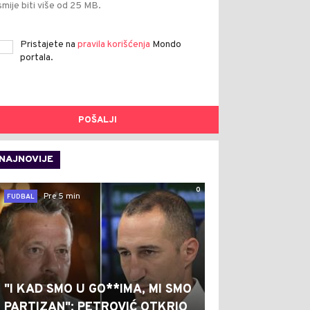
smije biti više od 25 MB.
Pristajete na
pravila korišćenja
Mondo
portala.
POŠALJI
NAJNOVIJE
0
Pre 5 min
FUDBAL
"I KAD SMO U GO**IMA, MI SMO
PARTIZAN": PETROVIĆ OTKRIO