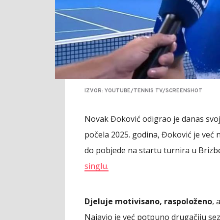
IZVOR: YOUTUBE/TENNIS TV/SCREENSHOT
Novak Đoković odigrao je danas svoj 
počela 2025. godina, Đoković je već
do pobjede na startu turnira u Brizb
singlu.
Djeluje motivisano, raspoloženo
, 
Najavio je već potpuno drugačiju sez