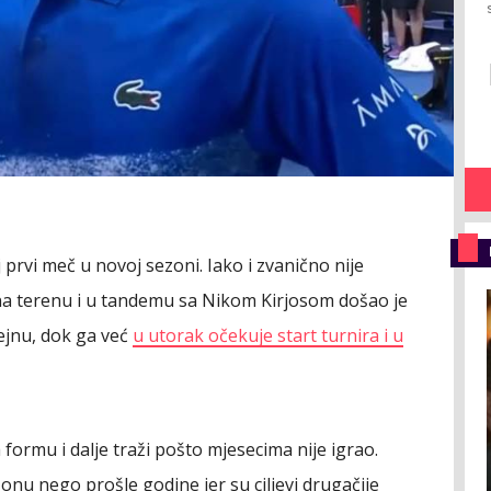
prvi meč u novoj sezoni. Iako i zvanično nije
 na terenu i u tandemu sa Nikom Kirjosom došao je
ejnu, dok ga već
u utorak očekuje start turnira i u
a formu i dalje traži pošto mjesecima nije igrao.
onu nego prošle godine jer su ciljevi drugačije