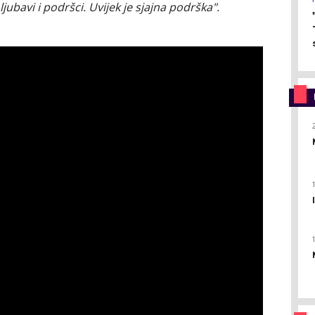
ubavi i podršci. Uvijek je sjajna podrška".