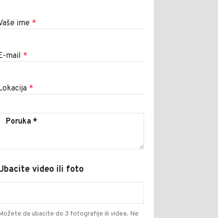
Vaše ime
*
E-mail
*
Lokacija
*
Ubacite video ili foto
Možete da ubacite do 3 fotografije ili videa. Ne