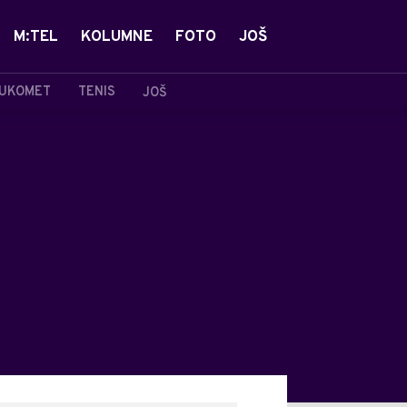
M:TEL
KOLUMNE
FOTO
JOŠ
UKOMET
TENIS
JOŠ