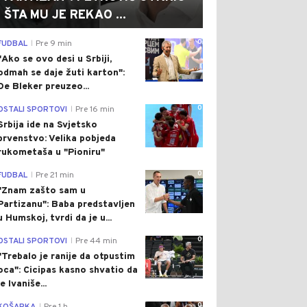
ŠTA MU JE REKAO ...
0
FUDBAL
Pre 9 min
|
"Ako se ovo desi u Srbiji,
odmah se daje žuti karton":
De Bleker preuzeo...
0
OSTALI SPORTOVI
Pre 16 min
|
Srbija ide na Svjetsko
prvenstvo: Velika pobjeda
rukometaša u "Pioniru"
0
FUDBAL
Pre 21 min
|
"Znam zašto sam u
Partizanu": Baba predstavljen
u Humskoj, tvrdi da je u...
0
OSTALI SPORTOVI
Pre 44 min
|
"Trebalo je ranije da otpustim
oca": Cicipas kasno shvatio da
je Ivaniše...
0
|