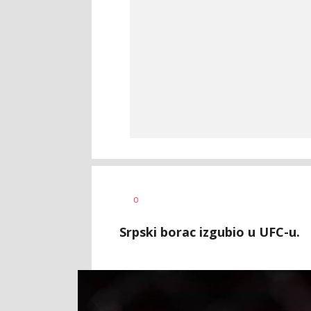
Nebojša
AUTOR
0
Šatara
Srpski borac izgubio u UFC-u.