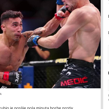
IA
gubio je poslije pola minuta borbe protiv