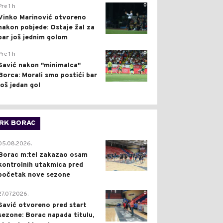
0
Pre 1 h
Vinko Marinović otvoreno
nakon pobjede: Ostaje žal za
bar još jednim golom
0
Pre 1 h
Savić nakon "minimalca"
Borca: Morali smo postići bar
još jedan gol
RK BORAC
0
05.08.2026.
Borac m:tel zakazao osam
kontrolnih utakmica pred
početak nove sezone
0
27.07.2026.
Savić otvoreno pred start
sezone: Borac napada titulu,