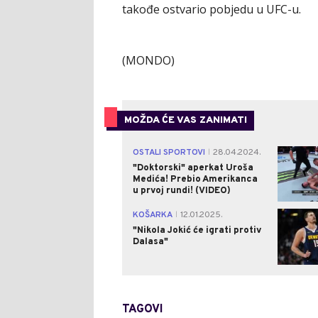
takođe ostvario pobjedu u UFC-u.
(MONDO)
MOŽDA ĆE VAS ZANIMATI
OSTALI SPORTOVI
28.04.2024.
|
"Doktorski" aperkat Uroša
Medića! Prebio Amerikanca
u prvoj rundi! (VIDEO)
KOŠARKA
12.01.2025.
|
"Nikola Jokić će igrati protiv
Dalasa"
TAGOVI