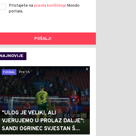
Pristajete na
pravila korišćenja
Mondo
portala.
POŠALJI
NAJNOVIJE
0
Pre 1 h
FUDBAL
"ULOG JE VELIKI, ALI
VJERUJEMO U PROLAZ DALJE":
SANDI OGRINEC SVJESTAN Š...