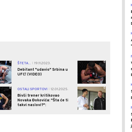
0
0
ŠTETA...
19.11.2023.
|
Debitant "udavio" Srbina u
UFC! (VIDEO)
0
0
OSTALI SPORTOVI
12.01.2025.
|
Bivši trener kritikovao
Novaka Đokovića: "Šta će ti
takvi naslovi?":