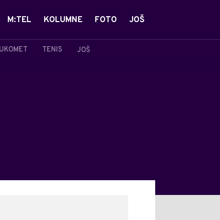
M:TEL
KOLUMNE
FOTO
JOŠ
UKOMET
TENIS
JOŠ