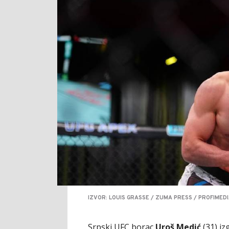
IZVOR: LOUIS GRASSE / ZUMA PRESS / PROFIMED
Srpski UFC borac
Uroš Medić
(31) iz