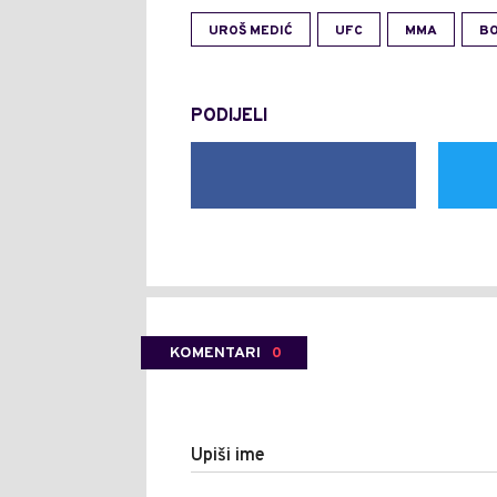
UROŠ MEDIĆ
UFC
MMA
BO
PODIJELI
KOMENTARI
0
Upiši ime