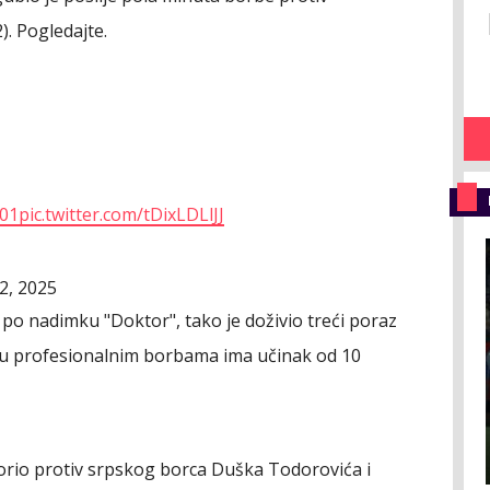
). Pogledajte.
01
pic.twitter.com/tDixLDLlJJ
2, 2025
 po nadimku "Doktor", tako je doživio treći poraz
u profesionalnim borbama ima učinak od 10
orio protiv srpskog borca Duška Todorovića i