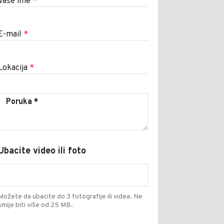
Vaše ime
*
E-mail
*
Lokacija
*
Ubacite video ili foto
Možete da ubacite do 3 fotografije ili videa. Ne
smije biti više od 25 MB.