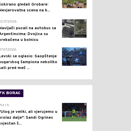
šokirano gledali Grobare:
Nevjerovatna scena na k...
0
22.07.2026.
Navijači pucali na autobus sa
Argentincima: Dvojica su
prebačena u bolnicu
1
07.07.2026.
Levski se oglasio: Saopštenje
bugarskog šampiona nekoliko
sati pred meč ...
FK BORAC
0
Pre 1 h
"Ulog je veliki, ali vjerujemo u
prolaz dalje": Sandi Ogrinec
svjestan š...