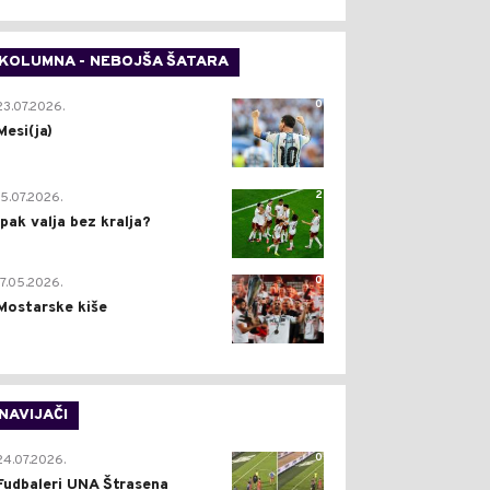
KOLUMNA - NEBOJŠA ŠATARA
0
23.07.2026.
Mesi(ja)
2
15.07.2026.
Ipak valja bez kralja?
0
17.05.2026.
Mostarske kiše
NAVIJAČI
0
24.07.2026.
Fudbaleri UNA Štrasena