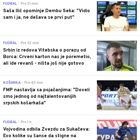
0
FUDBAL
Pre 21 min
|
Saša Ilić opominje Dembu Seka: "Vidio
sam i ja, ne dešava se prvi put"
0
FUDBAL
Pre 32 min
|
Srbin iz redova Vitebska o porazu od
Borca: Crveni karton nas je poremetio,
ali ide revanš - ništa još nije gotovo
0
KOŠARKA
Pre 42 min
|
FMP nastavlja sa pojačanjima: "Doveli
smo jednog od najtalentovanijih
srpskih košarkaša"
0
FUDBAL
Pre 1 h
|
Vojvodina odbila Zvezdu za Sukačeva:
Evo kolike su šanse da stigne na