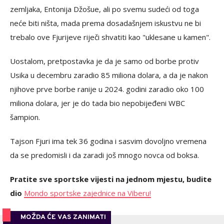
zemljaka, Entonija Džošue, ali po svemu sudeći od toga
neće biti ništa, mada prema dosadašnjem iskustvu ne bi
trebalo ove Fjurijeve riječi shvatiti kao "uklesane u kamen".
Uostalom, pretpostavka je da je samo od borbe protiv
Usika u decembru zaradio 85 miliona dolara, a da je nakon
njihove prve borbe ranije u 2024. godini zaradio oko 100
miliona dolara, jer je do tada bio nepobijeđeni WBC
šampion.
Tajson Fjuri ima tek 36 godina i sasvim dovoljno vremena
da se predomisli i da zaradi još mnogo novca od boksa.
Pratite sve sportske vijesti na jednom mjestu, budite
dio
Mondo sportske zajednice na Viberu!
MOŽDA ĆE VAS ZANIMATI