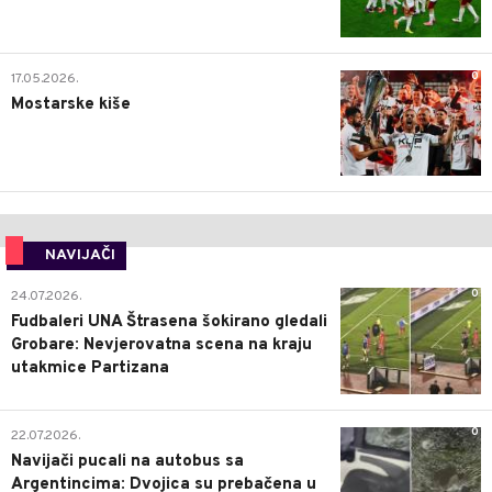
0
17.05.2026.
Mostarske kiše
NAVIJAČI
0
24.07.2026.
Fudbaleri UNA Štrasena šokirano gledali
Grobare: Nevjerovatna scena na kraju
utakmice Partizana
0
22.07.2026.
Navijači pucali na autobus sa
Argentincima: Dvojica su prebačena u