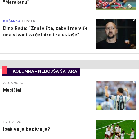
"Marakanu"
0
KOŠARKA
Pre 1 h
|
Dino Rađa: "Znate šta, zaboli me više
ona stvar i za četnike i za ustaše"
KOLUMNA - NEBOJŠA ŠATARA
0
23.07.2026.
Mesi(ja)
2
15.07.2026.
Ipak valja bez kralja?