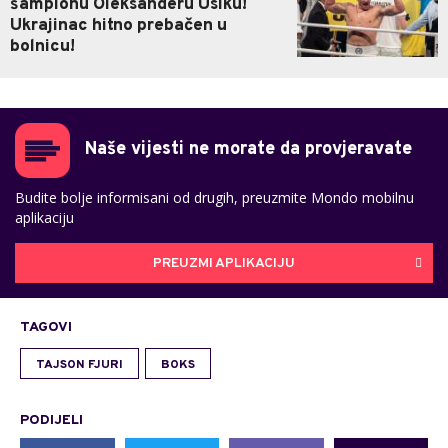
šampionu Oleksanderu Usiku!
Ukrajinac hitno prebačen u
bolnicu!
Naše vijesti ne morate da provjeravate
Budite bolje informisani od drugih, preuzmite Mondo mobilnu
aplikaciju
PREUZMI APLIKACIJU
TAGOVI
TAJSON FJURI
BOKS
PODIJELI