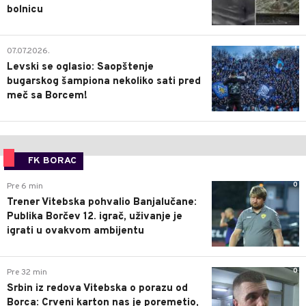
bolnicu
1
07.07.2026.
Levski se oglasio: Saopštenje
bugarskog šampiona nekoliko sati pred
meč sa Borcem!
FK BORAC
0
Pre 6 min
Trener Vitebska pohvalio Banjalučane:
Publika Borčev 12. igrač, uživanje je
igrati u ovakvom ambijentu
0
Pre 32 min
Srbin iz redova Vitebska o porazu od
Borca: Crveni karton nas je poremetio,