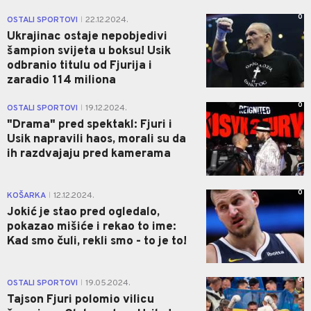
0
OSTALI SPORTOVI
22.12.2024.
|
Ukrajinac ostaje nepobjedivi
šampion svijeta u boksu! Usik
odbranio titulu od Fjurija i
zaradio 114 miliona
0
OSTALI SPORTOVI
19.12.2024.
|
"Drama" pred spektakl: Fjuri i
Usik napravili haos, morali su da
ih razdvajaju pred kamerama
0
KOŠARKA
12.12.2024.
|
Jokić je stao pred ogledalo,
pokazao mišiće i rekao to ime:
Kad smo čuli, rekli smo - to je to!
0
OSTALI SPORTOVI
19.05.2024.
|
Tajson Fjuri polomio vilicu