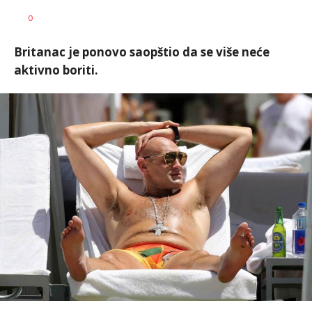
Dragan
AUTOR
0
Šutvić
Britanac je ponovo saopštio da se više neće
aktivno boriti.