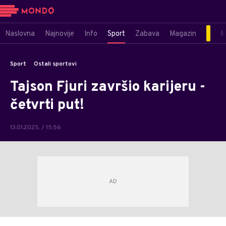
Naslovna
Najnovije
Info
Sport
Zabava
Magazin
M
Sport
Ostali sportovi
Tajson Fjuri završio karijeru -
četvrti put!
13.01.2025. / 15:56