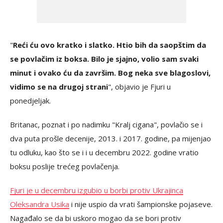
"
Reći ću ovo kratko i slatko. Htio bih da saopštim da
se povlačim iz boksa. Bilo je sjajno, volio sam svaki
minut i ovako ću da završim. Bog neka sve blagoslovi,
vidimo se na drugoj strani
", objavio je Fjuri u
ponedjeljak.
Britanac, poznat i po nadimku "Kralj cigana", povlačio se i
dva puta prošle decenije, 2013. i 2017. godine, pa mijenjao
tu odluku, kao što se i i u decembru 2022. godine vratio
boksu poslije trećeg povlačenja.
Fjuri je u decembru izgubio u borbi protiv Ukrajinca
Oleksandra Usika
i nije uspio da vrati šampionske pojaseve.
Nagađalo se da bi uskoro mogao da se bori protiv