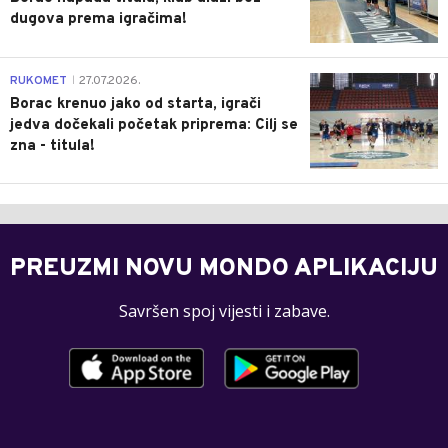
dugova prema igračima!
0
RUKOMET
27.07.2026.
|
Borac krenuo jako od starta, igrači
jedva dočekali početak priprema: Cilj se
zna - titula!
PREUZMI NOVU MONDO APLIKACIJU
Savršen spoj vijesti i zabave.