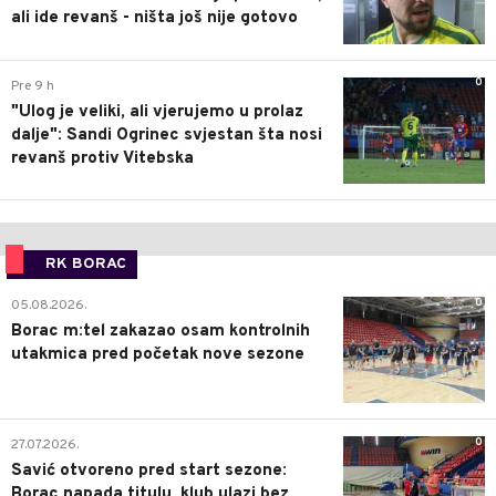
ali ide revanš - ništa još nije gotovo
0
Pre 9 h
"Ulog je veliki, ali vjerujemo u prolaz
dalje": Sandi Ogrinec svjestan šta nosi
revanš protiv Vitebska
RK BORAC
0
05.08.2026.
Borac m:tel zakazao osam kontrolnih
utakmica pred početak nove sezone
0
27.07.2026.
Savić otvoreno pred start sezone:
Borac napada titulu, klub ulazi bez