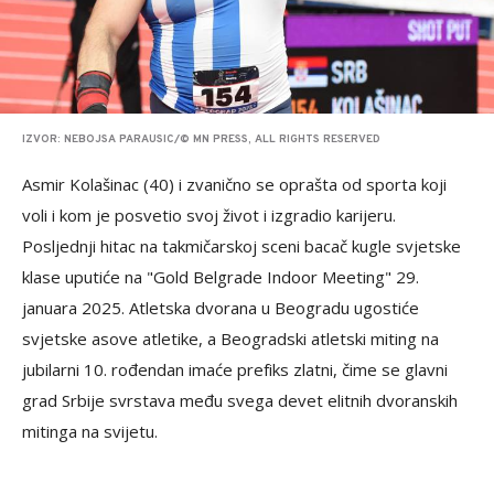
IZVOR: NEBOJSA PARAUSIC/© MN PRESS, ALL RIGHTS RESERVED
Asmir Kolašinac (40) i zvanično se oprašta od sporta koji
voli i kom je posvetio svoj život i izgradio karijeru.
Posljednji hitac na takmičarskoj sceni bacač kugle svjetske
klase uputiće na "Gold Belgrade Indoor Meeting" 29.
januara 2025. Atletska dvorana u Beogradu ugostiće
svjetske asove atletike, a Beogradski atletski miting na
jubilarni 10. rođendan imaće prefiks zlatni, čime se glavni
grad Srbije svrstava među svega devet elitnih dvoranskih
mitinga na svijetu.