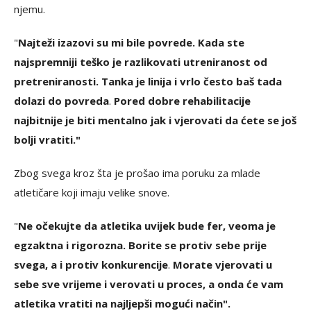
njemu.
"
Najteži izazovi su mi bile povrede. Kada ste
najspremniji teško je razlikovati utreniranost od
pretreniranosti. Tanka je linija i vrlo često baš tada
dolazi do povreda
.
Pored dobre rehabilitacije
najbitnije je biti mentalno jak i vjerovati da ćete se još
bolji vratiti."
Zbog svega kroz šta je prošao ima poruku za mlade
atletičare koji imaju velike snove.
"
Ne očekujte da atletika uvijek bude fer, veoma je
egzaktna i rigorozna. Borite se protiv sebe prije
svega, a i protiv konkurencije
.
Morate vjerovati u
sebe sve vrijeme i verovati u proces, a onda će vam
atletika vratiti na najljepši mogući način".