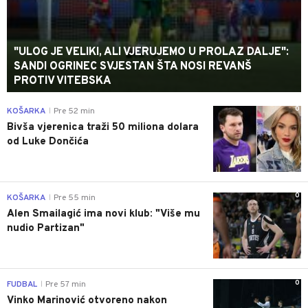
"ULOG JE VELIKI, ALI VJERUJEMO U PROLAZ DALJE":
SANDI OGRINEC SVJESTAN ŠTA NOSI REVANŠ
PROTIV VITEBSKA
0
KOŠARKA
Pre 52 min
|
Bivša vjerenica traži 50 miliona dolara
od Luke Dončića
0
KOŠARKA
Pre 55 min
|
Alen Smailagić ima novi klub: "Više mu
nudio Partizan"
0
FUDBAL
Pre 57 min
|
Vinko Marinović otvoreno nakon