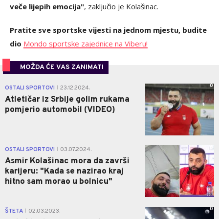
veče lijepih emocija"
, zaključio je Kolašinac.
Pratite sve sportske vijesti na jednom mjestu, budite
dio
Mondo sportske zajednice na Viberu!
MOŽDA ĆE VAS ZANIMATI
0
OSTALI SPORTOVI
23.12.2024.
|
Atletičar iz Srbije golim rukama
pomjerio automobil (VIDEO)
0
OSTALI SPORTOVI
03.07.2024.
|
Asmir Kolašinac mora da završi
karijeru: "Kada se nazirao kraj
hitno sam morao u bolnicu"
0
ŠTETA
02.03.2023.
|