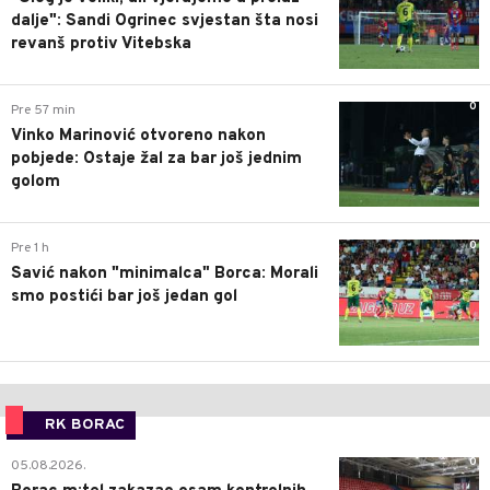
dalje": Sandi Ogrinec svjestan šta nosi
revanš protiv Vitebska
0
Pre 57 min
Vinko Marinović otvoreno nakon
pobjede: Ostaje žal za bar još jednim
golom
0
Pre 1 h
Savić nakon "minimalca" Borca: Morali
smo postići bar još jedan gol
RK BORAC
0
05.08.2026.