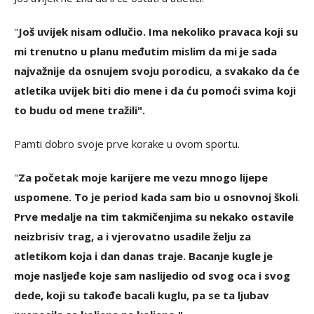
"
Još uvijek nisam odlučio. Ima nekoliko pravaca koji su
mi trenutno u planu međutim mislim da mi je sada
najvažnije da osnujem svoju porodicu
,
a svakako da će
atletika uvijek biti dio mene i da ću pomoći svima koji
to budu od mene tražili".
Pamti dobro svoje prve korake u ovom sportu.
"
Za početak moje karijere me vezu mnogo lijepe
uspomene. To je period kada sam bio u osnovnoj školi
.
Prve medalje na tim takmičenjima su nekako ostavile
neizbrisiv trag, a i vjerovatno usadile želju za
atletikom koja i dan danas traje. Bacanje kugle je
moje nasljeđe koje sam naslijedio od svog oca i svog
dede, koji su takođe bacali kuglu, pa se ta ljubav