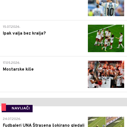
2
15.07.2026.
Ipak valja bez kralja?
0
17.05.2026.
Mostarske kiše
NAVIJAČI
0
24.07.2026.
Fudbaleri UNA Štrasena šokirano gledali