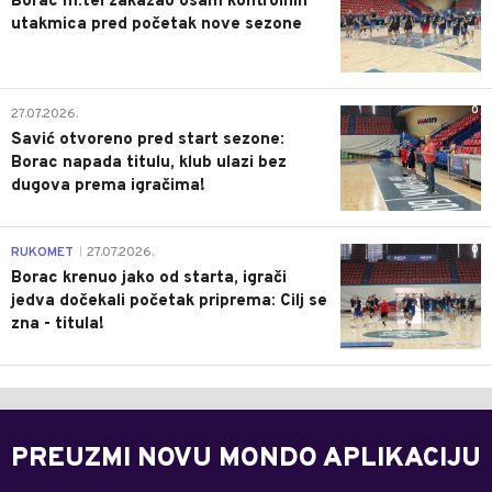
Borac m:tel zakazao osam kontrolnih
utakmica pred početak nove sezone
0
27.07.2026.
Savić otvoreno pred start sezone:
Borac napada titulu, klub ulazi bez
dugova prema igračima!
0
RUKOMET
27.07.2026.
|
Borac krenuo jako od starta, igrači
jedva dočekali početak priprema: Cilj se
zna - titula!
PREUZMI NOVU MONDO APLIKACIJU