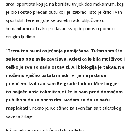
srca, sportista koji je na borilištu uvijek dao maksimum, koji
je bio i ostao predan putu koji je izabrao. Isto je činio i van
sportskih terena gdje se uvijek i rado uključivao u
humanitarni rad i akcije i davao svoj doprinos u pomoći
drugim ljudima.
"
Trenutno su mi osjećanja pomiješana. Tužan sam što
se jedno poglavlje završava. Atletika je bila moj život i
teško je sve to sada ostaviti. Ali biologija je takva. Ne
možemo vječno ostati mladi i vrijeme je da se
povučem. Izabrao sam Belgrade Indoor Meeting jer
to najjače naše takmičenje i želio sam pred domaćom
publikom da se oprostim. Nadam se da se neću
rasplakati
", rekao je Kolašinac za zvaničan sajt atletskog
saveza Srbije.
Još uvijek ne zna da li će ostati u atletici.