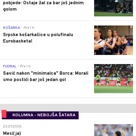
pobjede: Ostaje žal za bar još jednim
golom
0
KOŠARKA
Pre 1 h
|
Srpske košarkašice u polufinalu
Eurobasketa!
0
FUDBAL
Pre 1 h
|
Savić nakon "minimalca" Borca: Morali
smo postići bar još jedan gol
KOLUMNA - NEBOJŠA ŠATARA
0
23.07.2026.
Mesi(ja)