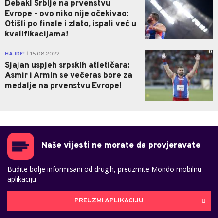
Debakl Srbije na prvenstvu
Evrope - ovo niko nije očekivao:
Otišli po finale i zlato, ispali već u
kvalifikacijama!
0
HAJDE!
15.08.2022.
|
Sjajan uspjeh srpskih atletičara:
Asmir i Armin se večeras bore za
medalje na prvenstvu Evrope!
Naše vijesti ne morate da provjeravate
Budite bolje informisani od drugih, preuzmite Mondo mobilnu
aplikaciju
PREUZMI APLIKACIJU