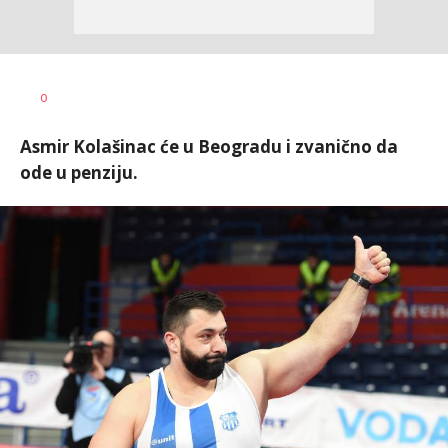
Dragan
AUTOR
0
Šutvić
Asmir Kolašinac će u Beogradu i zvanično da
ode u penziju.