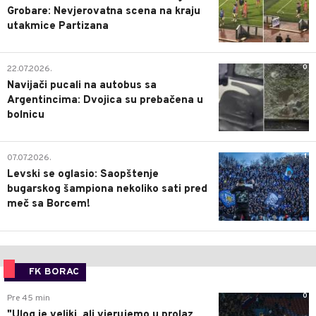
Grobare: Nevjerovatna scena na kraju
utakmice Partizana
0
22.07.2026.
Navijači pucali na autobus sa
Argentincima: Dvojica su prebačena u
bolnicu
1
07.07.2026.
Levski se oglasio: Saopštenje
bugarskog šampiona nekoliko sati pred
meč sa Borcem!
FK BORAC
0
Pre 45 min
"Ulog je veliki, ali vjerujemo u prolaz