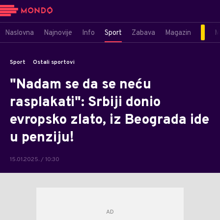
Naslovna
Najnovije
Info
Sport
Zabava
Magazin
M
Sport
Ostali sportovi
"Nadam se da se neću
rasplakati": Srbiji donio
evropsko zlato, iz Beograda ide
u penziju!
15.01.2025. / 10:30