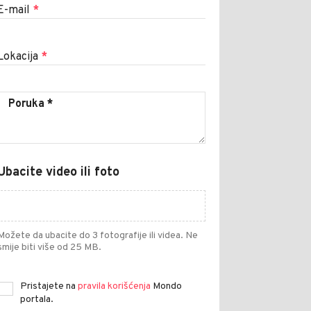
E-mail
*
Lokacija
*
Ubacite video ili foto
Možete da ubacite do 3 fotografije ili videa. Ne
smije biti više od 25 MB.
Pristajete na
pravila korišćenja
Mondo
portala.