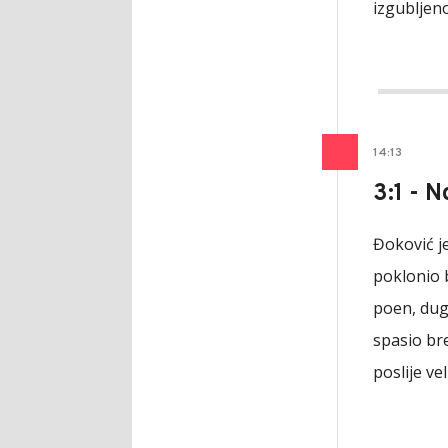
izgubljeno
14
:
13
3:1 - 
Đoković j
poklonio b
poen, dug
spasio bre
poslije ve