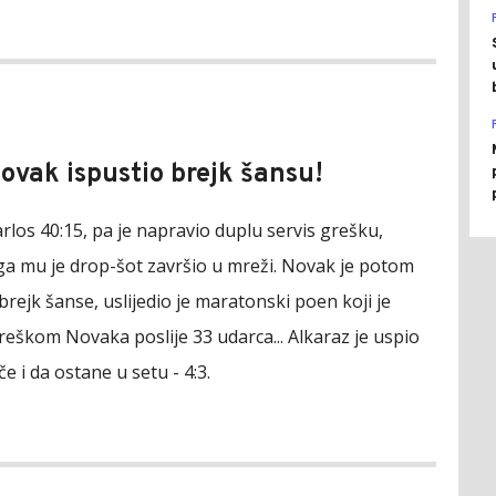
Novak ispustio brejk šansu!
rlos 40:15, pa je napravio duplu servis grešku,
ega mu je drop-šot završio u mreži. Novak je potom
rejk šanse, uslijedio je maratonski poen koji je
reškom Novaka poslije 33 udarca... Alkaraz je uspio
če i da ostane u setu - 4:3.