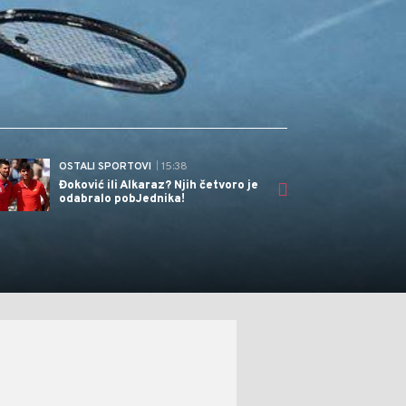
OSTALI SPORTOVI
| 15:38
OSTA
Đoković ili Alkaraz? Njih četvoro je
Prem
odabralo pobJednika!
Đoko
napr