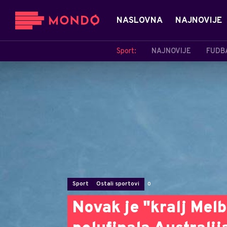
NASLOVNA
NAJNOVIJE
Sport:
NAJNOVIJE
FUDB
Sport
Ostali sportovi
0
Novak je "kralj Mel