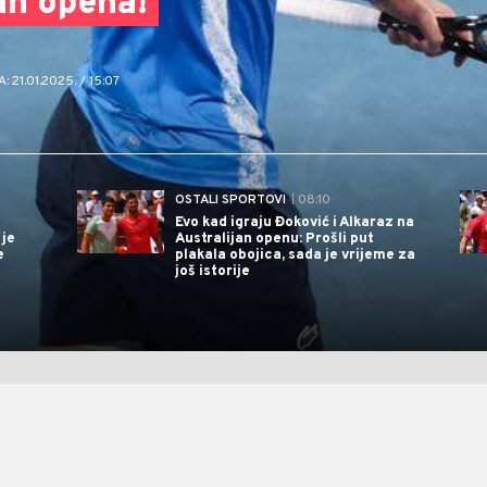
an opena!
21.01.2025. / 15:07
OSTALI SPORTOVI
| 08:10
Evo kad igraju Đoković i Alkaraz na
 je
Australijan openu: Prošli put
e
plakala obojica, sada je vrijeme za
još istorije