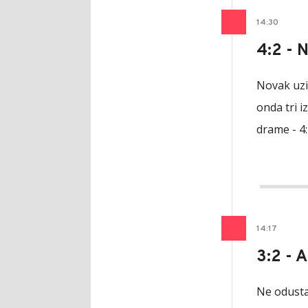
14
:
30
4:2 - 
Novak uzim
onda tri i
drame - 4:
14
:
17
3:2 - 
Ne odusta