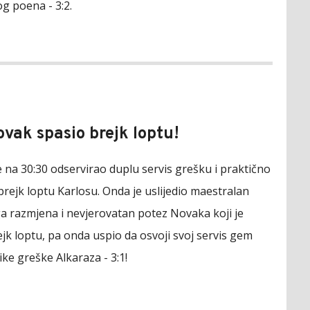
g poena - 3:2.
Novak spasio brejk loptu!
e na 30:30 odservirao duplu servis grešku i praktično
rejk loptu Karlosu. Onda je uslijedio maestralan
a razmjena i nevjerovatan potez Novaka koji je
jk loptu, pa onda uspio da osvoji svoj servis gem
like greške Alkaraza - 3:1!