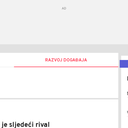
RAZVOJ DOGAĐAJA
an
ć
je sljedeći rival