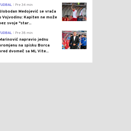
0
FUDBAL
Pre 34 min
|
Slobodan Medojević se vraća
u Vojvodinu: Kapiten ne može
bez svoje "star...
0
FUDBAL
Pre 38 min
|
Marinović napravio jednu
promjenu na spisku Borca
pred dvomeč sa ML Vite...