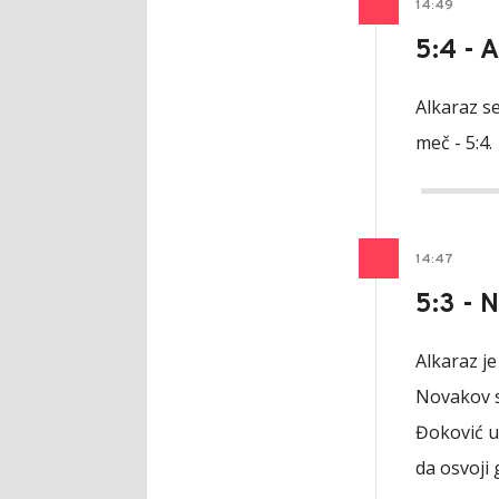
14
:
49
5:4 - A
Alkaraz se
meč - 5:4.
14
:
47
5:3 - 
Alkaraz je
Novakov s
Đoković us
da osvoji 