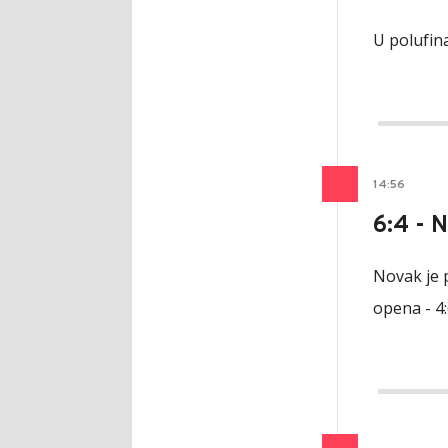
U polufin
14
:
56
6:4 - 
Novak je p
opena - 4:6