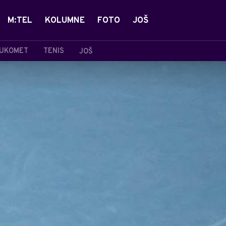
M:TEL
KOLUMNE
FOTO
JOŠ
UKOMET
TENIS
JOŠ