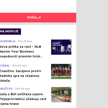
POŠALJI
NAJNOVIJE
0
EKONOMIJA
Pre 19 min
|
Nova prilika za rast - NLB
Master Your Business
pogodnosti pravnim licim...
0
FUDBAL
Pre 20 min
|
Zvanično: Sarajevo protiv
Radnika igra na stadionu
Veleža
0
DRUŠTVO
Pre 34 min
|
Suša u BiH uništava usjeve:
Poljoprivrednici očekuju rast
cijena hrane