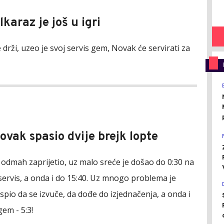
lkaraz je još u igri
 drži, uzeo je svoj servis gem, Novak će servirati za
Novak spasio dvije brejk lopte
 odmah zaprijetio, uz malo sreće je došao do 0:30 na
ervis, a onda i do 15:40. Uz mnogo problema je
pio da se izvuče, da dođe do izjednačenja, a onda i
gem - 5:3!