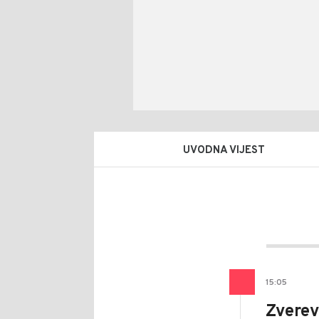
UVODNA VIJEST
Drag
AUTOR
Šutvi
15
:
05
Zverev 