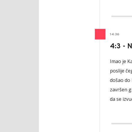
14
:
36
4:3 - 
Imao je Ka
poslije č
došao do b
završen g
da se izvu