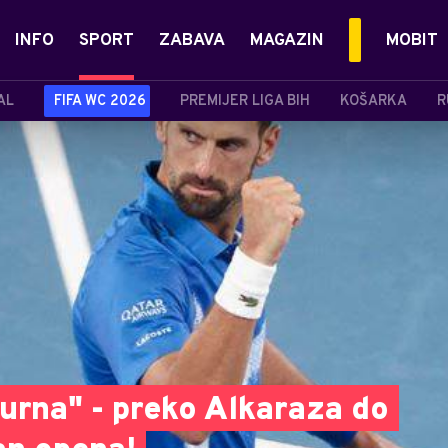
INFO
SPORT
ZABAVA
MAGAZIN
MOBIT
AL
FIFA WC 2026
PREMIJER LIGA BIH
KOŠARKA
R
burna" - preko Alkaraza do