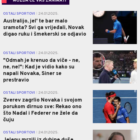
MOŽDA ĆE VAS ZANIMATI
0
OSTALI SPORTOVI
24.01.2025.
|
Australijo, jel' te bar malo
sramota? Svi ga vrijeđali, Novak
digao ruku i šmekerski se odjavio
0
OSTALI SPORTOVI
24.01.2025.
|
"Odmah je krenuo da viče - ne,
ne, ne!": Kad je vidio kako su
napali Novaka, Siner se
prestravio
0
OSTALI SPORTOVI
24.01.2025.
|
Zverev zagrlio Novaka i svojom
porukom dirnuo sve: Rekao ono
što Nadal i Federer ne žele da
čuju
0
OSTALI SPORTOVI
24.01.2025.
|
Jelenu mrzili iz dubine duše,