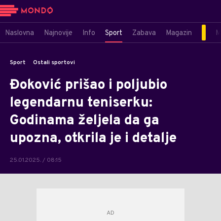
Naslovna
Najnovije
Info
Sport
Zabava
Magazin
M
Sport
Ostali sportovi
Đoković prišao i poljubio
legendarnu teniserku:
Godinama željela da ga
upozna, otkrila je i detalje
25.01.2025. / 08:15