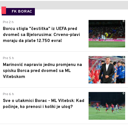
FK BORAC
0
Pre 2 h
Borcu stigla "čestitka" iz UEFA pred
dvomeč sa Bjelorusima: Crveno-plavi
moraju da plate 12.750 evra!
0
Pre 5 h
Marinović napravio jednu promjenu na
spisku Borca pred dvomeč sa ML
Vitebskom
0
Pre 6 h
Sve o utakmici Borac - ML Vitebsk: Kad
počinje, ko prenosi i koliki je ulog?