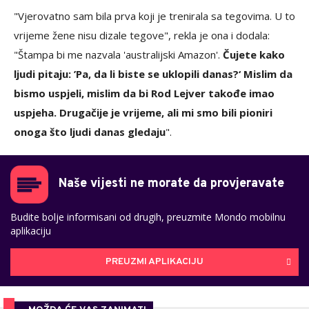
"Vjerovatno sam bila prva koji je trenirala sa tegovima. U to
vrijeme žene nisu dizale tegove", rekla je ona i dodala:
"Štampa bi me nazvala 'australijski Amazon'.
Čujete kako
ljudi pitaju: ’Pa, da li biste se uklopili danas?‘ Mislim da
bismo uspjeli, mislim da bi Rod Lejver takođe imao
uspjeha. Drugačije je vrijeme, ali mi smo bili pioniri
onoga što ljudi danas gledaju
".
Naše vijesti ne morate da provjeravate
Budite bolje informisani od drugih, preuzmite Mondo mobilnu
aplikaciju
PREUZMI APLIKACIJU