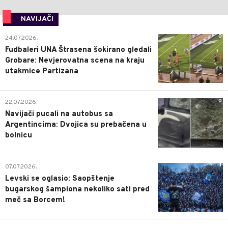
NAVIJAČI
0
24.07.2026.
Fudbaleri UNA Štrasena šokirano gledali
Grobare: Nevjerovatna scena na kraju
utakmice Partizana
0
22.07.2026.
Navijači pucali na autobus sa
Argentincima: Dvojica su prebačena u
bolnicu
1
07.07.2026.
Levski se oglasio: Saopštenje
bugarskog šampiona nekoliko sati pred
meč sa Borcem!