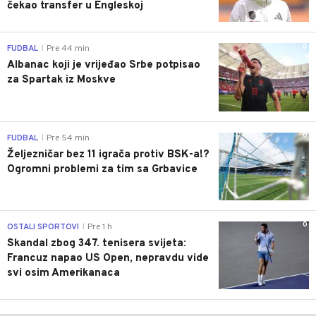
čekao transfer u Engleskoj
0
FUDBAL
Pre 44 min
|
Albanac koji je vrijeđao Srbe potpisao
za Spartak iz Moskve
0
FUDBAL
Pre 54 min
|
Željezničar bez 11 igrača protiv BSK-a!?
Ogromni problemi za tim sa Grbavice
0
OSTALI SPORTOVI
Pre 1 h
|
Skandal zbog 347. tenisera svijeta:
Francuz napao US Open, nepravdu vide
svi osim Amerikanaca