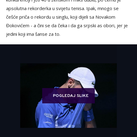
apsolutna rekorderka u svijetu tenisa. Ipak, mnogo se
češće priča o rekordu u singlu, koji dijeli sa Novakom
Đokovićem - a čini se da čeka i da ga srpski as obori, jer je
jedini koji ima šanse za to.
POGLEDAJ SLIKE