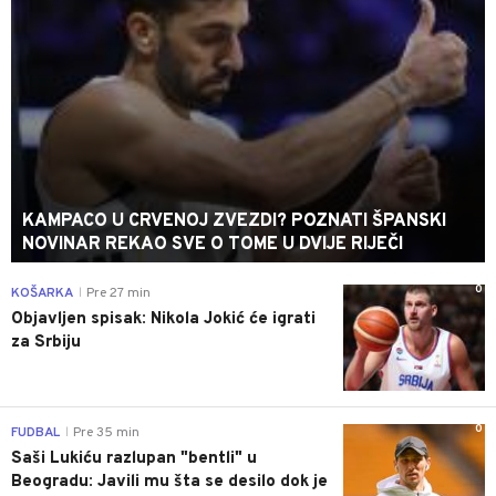
KAMPACO U CRVENOJ ZVEZDI? POZNATI ŠPANSKI
NOVINAR REKAO SVE O TOME U DVIJE RIJEČI
0
KOŠARKA
Pre 27 min
|
Objavljen spisak: Nikola Jokić će igrati
za Srbiju
0
FUDBAL
Pre 35 min
|
Saši Lukiću razlupan "bentli" u
Beogradu: Javili mu šta se desilo dok je