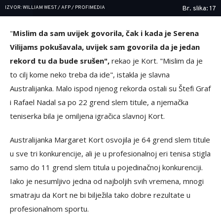
IZVOR: WILLIAM WEST / AFP / PROFIMEDIA
Br. slika: 17
"
Mislim da sam uvijek govorila, čak i kada je Serena
Vilijams pokušavala, uvijek sam govorila da je jedan
rekord tu da bude srušen",
rekao je Kort. "Mislim da je
to cilj kome neko treba da ide", istakla je slavna
Australijanka. Malo ispod njenog rekorda ostali su Štefi Graf
i Rafael Nadal sa po 22 grend slem titule, a njemačka
teniserka bila je omiljena igračica slavnoj Kort.
Australijanka Margaret Kort osvojila je 64 grend slem titule
u sve tri konkurencije, ali je u profesionalnoj eri tenisa stigla
samo do 11 grend slem titula u pojedinačnoj konkurenciji.
Iako je nesumljivo jedna od najboljih svih vremena, mnogi
smatraju da Kort ne bi bilježila tako dobre rezultate u
profesionalnom sportu.