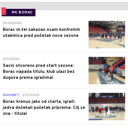
RK BORAC
0
05.08.2026.
Borac m:tel zakazao osam kontrolnih
utakmica pred početak nove sezone
0
27.07.2026.
Savić otvoreno pred start sezone:
Borac napada titulu, klub ulazi bez
dugova prema igračima!
0
RUKOMET
27.07.2026.
|
Borac krenuo jako od starta, igrači
jedva dočekali početak priprema: Cilj se
zna - titula!