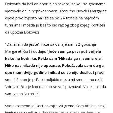
Đokovića da baš on obori njen rekord, za koji se godinama
vjerovalo da je neprikosnoven. Trenutno Novak i Margaret
dijele prvo mjesto na listi sa po 24 trofeja na najvećim
turnirima i možda je baš to bio razlog zbog kojeg Kort želi
da upozna Đokovića.
"Da, znam da jeste“, kaže sa osmijehom 82-godišnja
Margaret Kort i dodaje. "
Juče sam ga prvi put vidjela
kako na hodniku. Rekla sam 'Nikada ga nisam srela'.
Niko nas nikada nije upoznao. Pokušavala sam da ga
upoznam dvije godine i nikad se to nije desilo.
I prošli
smo juče, on je prišao i poljubio me, a mi smo samo rekli
'zdravo'. Bilo je kao da smo se već poznavali. Voljela bih da
sam ga srela ranije".
Svojevremeno je Kort osvojila 24 grend slem titule u singl
konkurenciji i još 40 u ženskom i miks dublu, po čemu je