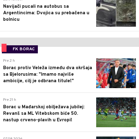
Navijači pucali na autobus sa
Argentincima: Dvojica su prebačena u
bolnicu
FK BORAC
0
Pre 2 h
Borac protiv Veleža između dva okršaja
sa Bjelorusima: "Imamo najviše
ambicije, cilj je odbrana titule!"
0
Pre 21 h
Borac u Mađarskoj obilježava jubilej:
Revanš sa ML Vitebskom biće 50.
nastup crveno-plavih u Evropi!
0