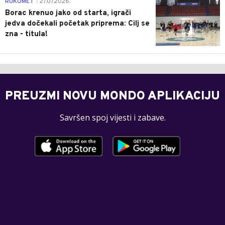
0
RUKOMET
27.07.2026.
|
Borac krenuo jako od starta, igrači
jedva dočekali početak priprema: Cilj se
zna - titula!
PREUZMI NOVU MONDO APLIKACIJU
Savršen spoj vijesti i zabave.