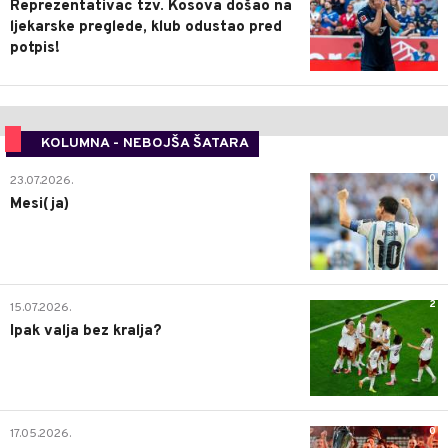
Reprezentativac tzv. Kosova došao na
ljekarske preglede, klub odustao pred
potpis!
KOLUMNA - NEBOJŠA ŠATARA
0
23.07.2026.
Mesi(ja)
2
15.07.2026.
Ipak valja bez kralja?
0
17.05.2026.