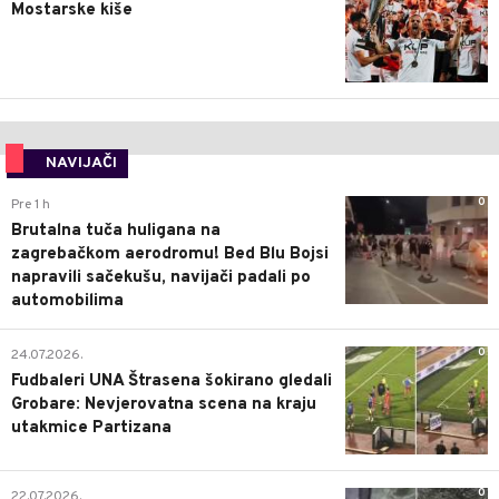
Mostarske kiše
NAVIJAČI
0
Pre 1 h
Brutalna tuča huligana na
zagrebačkom aerodromu! Bed Blu Bojsi
napravili sačekušu, navijači padali po
automobilima
0
24.07.2026.
Fudbaleri UNA Štrasena šokirano gledali
Grobare: Nevjerovatna scena na kraju
utakmice Partizana
0
22.07.2026.