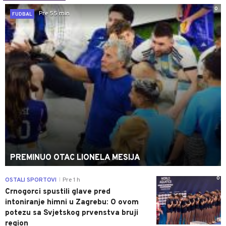
0
Pre 55 min
FUDBAL
PREMINUO OTAC LIONELA MESIJA
0
OSTALI SPORTOVI
Pre 1 h
|
Crnogorci spustili glave pred
intoniranje himni u Zagrebu: O ovom
potezu sa Svjetskog prvenstva bruji
region