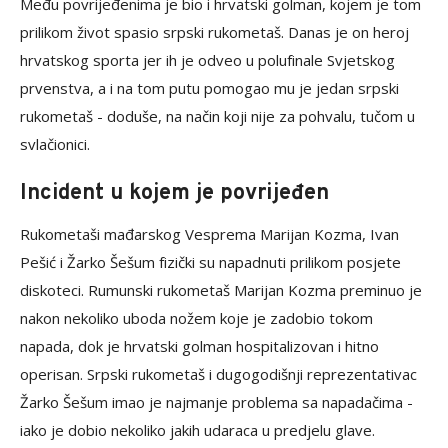
Među povrijeđenima je bio i hrvatski golman, kojem je tom
prilikom život spasio srpski rukometaš. Danas je on heroj
hrvatskog sporta jer ih je odveo u polufinale Svjetskog
prvenstva, a i na tom putu pomogao mu je jedan srpski
rukometaš - doduše, na način koji nije za pohvalu, tučom u
svlačionici.
Incident u kojem je povrijeđen
Rukometaši mađarskog Vesprema Marijan Kozma, Ivan
Pešić i Žarko Šešum fizički su napadnuti prilikom posjete
diskoteci. Rumunski rukometaš Marijan Kozma preminuo je
nakon nekoliko uboda nožem koje je zadobio tokom
napada, dok je hrvatski golman hospitalizovan i hitno
operisan. Srpski rukometaš i dugogodišnji reprezentativac
Žarko Šešum imao je najmanje problema sa napadačima -
iako je dobio nekoliko jakih udaraca u predjelu glave.