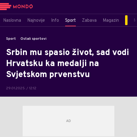
Naslovna
Najnovije
Info
Sport
Zabava
Magazin
M
Sport
Ostali sportovi
Srbin mu spasio život, sad vodi
Hrvatsku ka medalji na
Svjetskom prvenstvu
29.01.2025. / 12:12