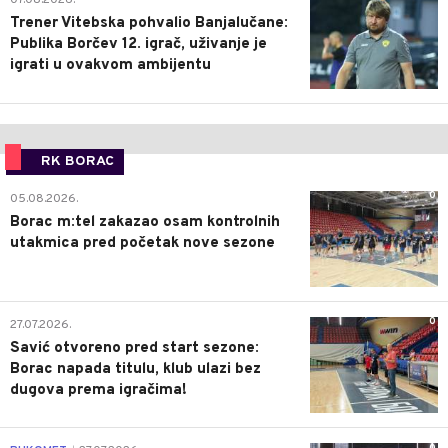
07.08.2026.
Trener Vitebska pohvalio Banjalučane:
Publika Borčev 12. igrač, uživanje je
igrati u ovakvom ambijentu
RK BORAC
0
05.08.2026.
Borac m:tel zakazao osam kontrolnih
utakmica pred početak nove sezone
0
27.07.2026.
Savić otvoreno pred start sezone:
Borac napada titulu, klub ulazi bez
dugova prema igračima!