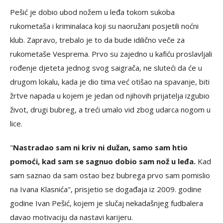
Pešić je dobio ubod nožem u leđa tokom sukoba
rukometaša i kriminalaca koji su naoružani posjetili noćni
klub. Zapravo, trebalo je to da bude idilično veče za
rukometaše Vesprema. Prvo su zajedno u kafiću proslavljali
rođenje djeteta jednog svog saigrača, ne sluteći da će u
drugom lokalu, kada je dio tima već otišao na spavanje, biti
žrtve napada u kojem je jedan od njihovih prijatelja izgubio
život, drugi bubreg, a treći umalo vid zbog udarca nogom u
lice.
"
Nastradao sam ni kriv ni dužan, samo sam htio
pomoći, kad sam se sagnuo dobio sam nož u leđa.
Kad
sam saznao da sam ostao bez bubrega prvo sam pomislio
na Ivana Klasnića", prisjetio se događaja iz 2009. godine
godine Ivan Pešić, kojem je slučaj nekadašnjeg fudbalera
davao motivaciju da nastavi karijeru.