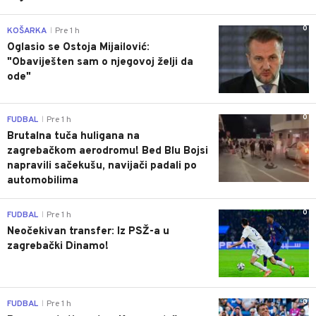
0
KOŠARKA
Pre 1 h
|
Oglasio se Ostoja Mijailović:
"Obaviješten sam o njegovoj želji da
ode"
0
FUDBAL
Pre 1 h
|
Brutalna tuča huligana na
zagrebačkom aerodromu! Bed Blu Bojsi
napravili sačekušu, navijači padali po
automobilima
0
FUDBAL
Pre 1 h
|
Neočekivan transfer: Iz PSŽ-a u
zagrebački Dinamo!
0
FUDBAL
Pre 1 h
|