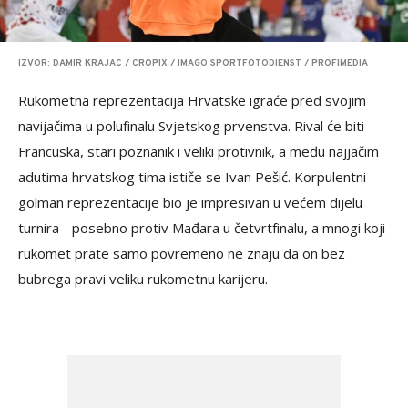
IZVOR: DAMIR KRAJAC / CROPIX / IMAGO SPORTFOTODIENST / PROFIMEDIA
Rukometna reprezentacija Hrvatske igraće pred svojim
navijačima u polufinalu Svjetskog prvenstva. Rival će biti
Francuska, stari poznanik i veliki protivnik, a među najjačim
adutima hrvatskog tima ističe se Ivan Pešić. Korpulentni
golman reprezentacije bio je impresivan u većem dijelu
turnira - posebno protiv Mađara u četvrtfinalu, a mnogi koji
rukomet prate samo povremeno ne znaju da on bez
bubrega pravi veliku rukometnu karijeru.