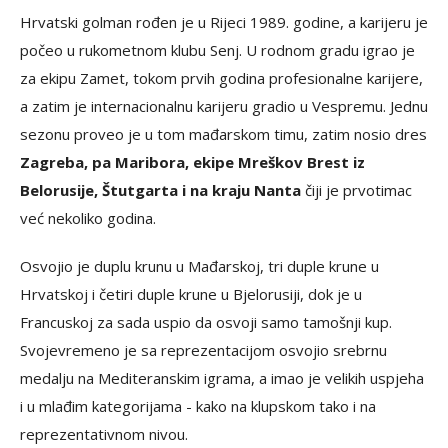
Hrvatski golman rođen je u Rijeci 1989. godine, a karijeru je
počeo u rukometnom klubu Senj. U rodnom gradu igrao je
za ekipu Zamet, tokom prvih godina profesionalne karijere,
a zatim je internacionalnu karijeru gradio u Vespremu. Jednu
sezonu proveo je u tom mađarskom timu, zatim nosio dres
Zagreba, pa Maribora, ekipe Mreškov Brest iz
Belorusije, Štutgarta i na kraju Nanta
čiji je prvotimac
već nekoliko godina.
Osvojio je duplu krunu u Mađarskoj, tri duple krune u
Hrvatskoj i četiri duple krune u Bjelorusiji, dok je u
Francuskoj za sada uspio da osvoji samo tamošnji kup.
Svojevremeno je sa reprezentacijom osvojio srebrnu
medalju na Mediteranskim igrama, a imao je velikih uspjeha
i u mlađim kategorijama - kako na klupskom tako i na
reprezentativnom nivou.