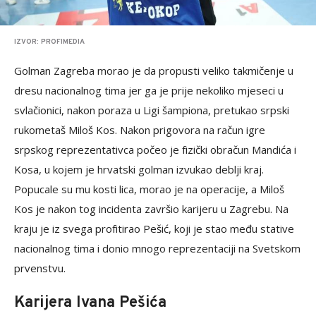
IZVOR: PROFIMEDIA
Golman Zagreba morao je da propusti veliko takmičenje u
dresu nacionalnog tima jer ga je prije nekoliko mjeseci u
svlačionici, nakon poraza u Ligi šampiona, pretukao srpski
rukometaš Miloš Kos. Nakon prigovora na račun igre
srpskog reprezentativca počeo je fizički obračun Mandića i
Kosa, u kojem je hrvatski golman izvukao deblji kraj.
Popucale su mu kosti lica, morao je na operacije, a Miloš
Kos je nakon tog incidenta završio karijeru u Zagrebu. Na
kraju je iz svega profitirao Pešić, koji je stao među stative
nacionalnog tima i donio mnogo reprezentaciji na Svetskom
prvenstvu.
Karijera Ivana Pešića