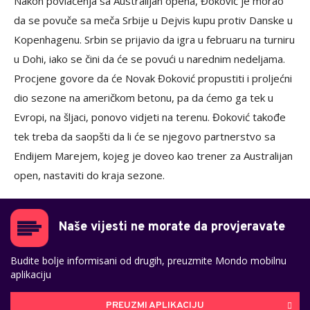
Nakon povlačenja sa Australijan opena, Đoković je morao
da se povuče sa meča Srbije u Dejvis kupu protiv Danske u
Kopenhagenu. Srbin se prijavio da igra u februaru na turniru
u Dohi, iako se čini da će se povući u narednim nedeljama.
Procjene govore da će Novak Đoković propustiti i proljećni
dio sezone na američkom betonu, pa da ćemo ga tek u
Evropi, na šljaci, ponovo vidjeti na terenu. Đoković takođe
tek treba da saopšti da li će se njegovo partnerstvo sa
Endijem Marejem, kojeg je doveo kao trener za Australijan
open, nastaviti do kraja sezone.
Naše vijesti ne morate da provjeravate
Budite bolje informisani od drugih, preuzmite Mondo mobilnu
aplikaciju
PREUZMI APLIKACIJU