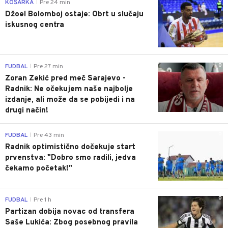
0
KOŠARKA
Pre 24 min
|
Džoel Bolomboj ostaje: Obrt u slučaju
iskusnog centra
0
FUDBAL
Pre 27 min
|
Zoran Zekić pred meč Sarajevo -
Radnik: Ne očekujem naše najbolje
izdanje, ali može da se pobijedi i na
drugi način!
0
FUDBAL
Pre 43 min
|
Radnik optimistično dočekuje start
prvenstva: "Dobro smo radili, jedva
čekamo početak!"
0
FUDBAL
Pre 1 h
|
Partizan dobija novac od transfera
Saše Lukića: Zbog posebnog pravila