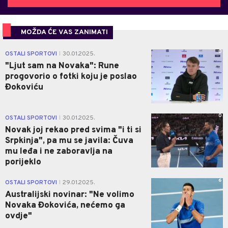
MOŽDA ĆE VAS ZANIMATI
0
OSTALI SPORTOVI
30.01.2025.
|
"Ljut sam na Novaka": Rune
progovorio o fotki koju je poslao
Đokoviću
0
OSTALI SPORTOVI
30.01.2025.
|
Novak joj rekao pred svima "i ti si
Srpkinja", pa mu se javila: Čuva
mu leđa i ne zaboravlja na
porijeklo
6
OSTALI SPORTOVI
29.01.2025.
|
Australijski novinar: "Ne volimo
Novaka Đokovića, nećemo ga
ovdje"