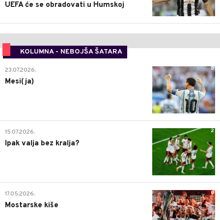
UEFA će se obradovati u Humskoj
KOLUMNA - NEBOJŠA ŠATARA
0
23.07.2026.
Mesi(ja)
2
15.07.2026.
Ipak valja bez kralja?
0
17.05.2026.
Mostarske kiše