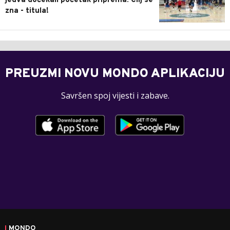
jedva dočekali početak priprema: Cilj se
zna - titula!
PREUZMI NOVU MONDO APLIKACIJU
Savršen spoj vijesti i zabave.
MONDO