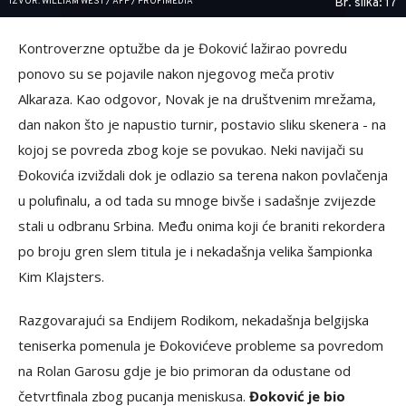
IZVOR: WILLIAM WEST / AFP / PROFIMEDIA
Br. slika: 17
Kontroverzne optužbe da je Đoković lažirao povredu
ponovo su se pojavile nakon njegovog meča protiv
Alkaraza. Kao odgovor, Novak je na društvenim mrežama,
dan nakon što je napustio turnir, postavio sliku skenera - na
kojoj se povreda zbog koje se povukao. Neki navijači su
Đokovića izviždali dok je odlazio sa terena nakon povlačenja
u polufinalu, a od tada su mnoge bivše i sadašnje zvijezde
stali u odbranu Srbina. Među onima koji će braniti rekordera
po broju gren slem titula je i nekadašnja velika šampionka
Kim Klajsters.
Razgovarajući sa Endijem Rodikom, nekadašnja belgijska
teniserka pomenula je Đokovićeve probleme sa povredom
na Rolan Garosu gdje je bio primoran da odustane od
četvrtfinala zbog pucanja meniskusa.
Đoković je bio