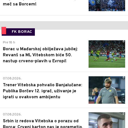
meč sa Borcem!
FK BORAC
0
Pre 18 h
Borac u Mađarskoj obilježava jubilej:
Revanš sa ML Vitebskom biće 50.
nastup crveno-plavih u Evropi!
0
07.08.2026.
Trener Vitebska pohvalio Banjalučane:
Publika Borčev 12. igrač, uživanje je
igrati u ovakvom ambijentu
0
07.08.2026.
Srbin iz redova Vitebska o porazu od
Borca: Crveni karton nas je poremetio,