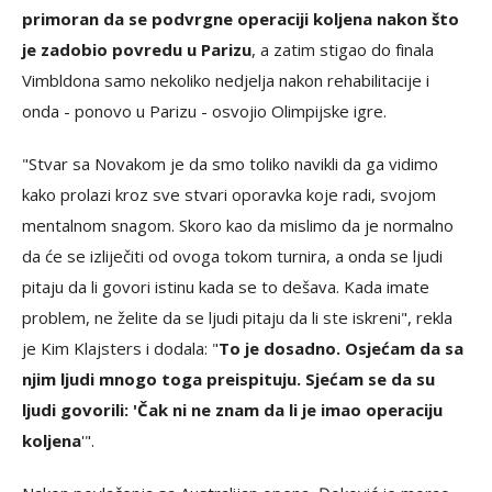
primoran da se podvrgne operaciji koljena nakon što
je zadobio povredu u Parizu
, a zatim stigao do finala
Vimbldona samo nekoliko nedjelja nakon rehabilitacije i
onda - ponovo u Parizu - osvojio Olimpijske igre.
"Stvar sa Novakom je da smo toliko navikli da ga vidimo
kako prolazi kroz sve stvari oporavka koje radi, svojom
mentalnom snagom. Skoro kao da mislimo da je normalno
da će se izliječiti od ovoga tokom turnira, a onda se ljudi
pitaju da li govori istinu kada se to dešava. Kada imate
problem, ne želite da se ljudi pitaju da li ste iskreni", rekla
je Kim Klajsters i dodala: "
To je dosadno. Osjećam da sa
njim ljudi mnogo toga preispituju. Sjećam se da su
ljudi govorili: 'Čak ni ne znam da li je imao operaciju
koljena
'".