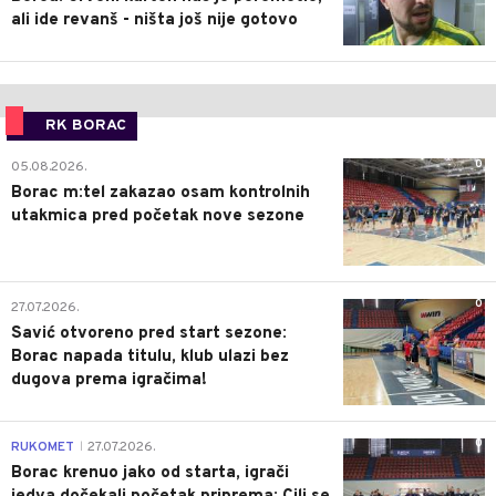
ali ide revanš - ništa još nije gotovo
RK BORAC
0
05.08.2026.
Borac m:tel zakazao osam kontrolnih
utakmica pred početak nove sezone
0
27.07.2026.
Savić otvoreno pred start sezone:
Borac napada titulu, klub ulazi bez
dugova prema igračima!
0
RUKOMET
27.07.2026.
|
Borac krenuo jako od starta, igrači