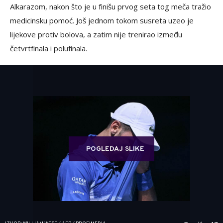
Alkarazom, nakon što je u finišu prvog seta tog meča tražio
medicinsku pomoć. Još jednom tokom susreta uzeo je
lijekove protiv bolova, a zatim nije trenirao između
četvrtfinala i polufinala.
POGLEDAJ SLIKE