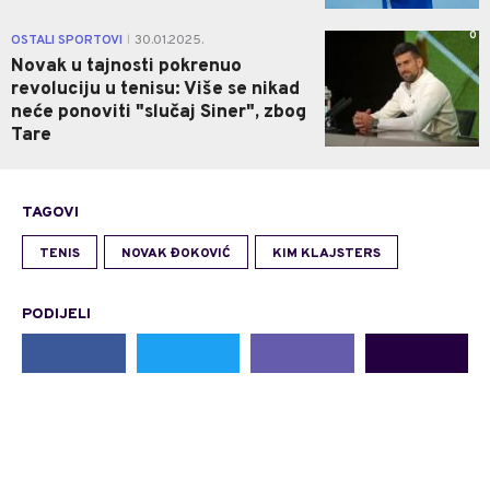
0
OSTALI SPORTOVI
30.01.2025.
|
Novak u tajnosti pokrenuo
revoluciju u tenisu: Više se nikad
neće ponoviti "slučaj Siner", zbog
Tare
TAGOVI
TENIS
NOVAK ĐOKOVIĆ
KIM KLAJSTERS
PODIJELI