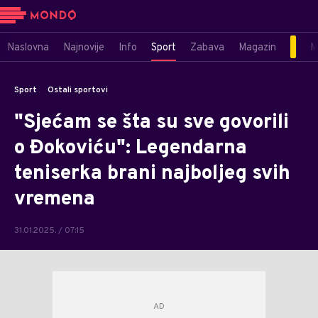
Naslovna
Najnovije
Info
Sport
Zabava
Magazin
M
Sport
Ostali sportovi
"Sjećam se šta su sve govorili
o Đokoviću": Legendarna
teniserka brani najboljeg svih
vremena
31.01.2025. / 07:15