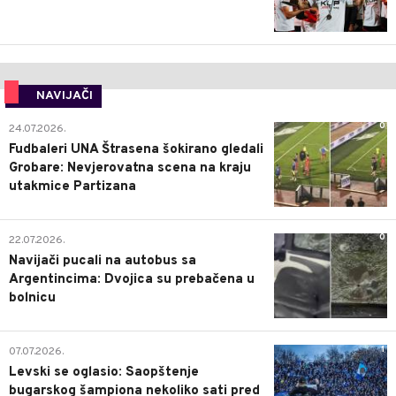
NAVIJAČI
0
24.07.2026.
Fudbaleri UNA Štrasena šokirano gledali
Grobare: Nevjerovatna scena na kraju
utakmice Partizana
0
22.07.2026.
Navijači pucali na autobus sa
Argentincima: Dvojica su prebačena u
bolnicu
1
07.07.2026.
Levski se oglasio: Saopštenje
bugarskog šampiona nekoliko sati pred