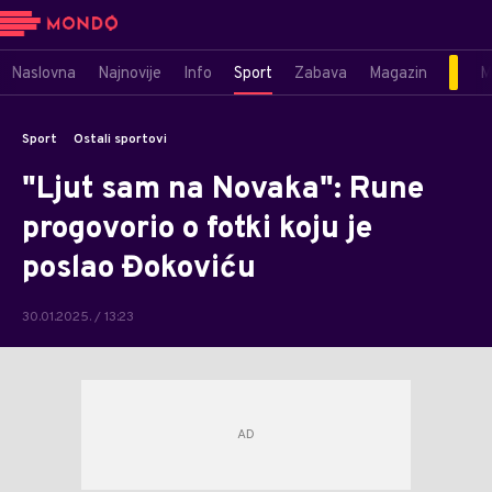
Naslovna
Najnovije
Info
Sport
Zabava
Magazin
M
Sport
Ostali sportovi
"Ljut sam na Novaka": Rune
progovorio o fotki koju je
poslao Đokoviću
30.01.2025. / 13:23