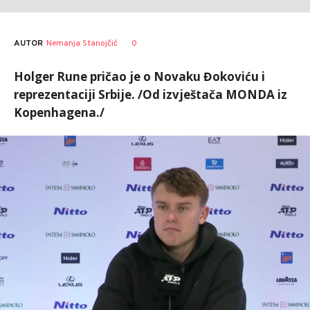
AUTOR
Nemanja Stanojčić
0
Holger Rune pričao je o Novaku Đokoviću i
reprezentaciji Srbije. /Od izvještača MONDA iz
Kopenhagena./