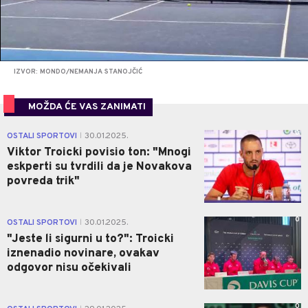
IZVOR: MONDO/NEMANJA STANOJČIĆ
MOŽDA ĆE VAS ZANIMATI
0
OSTALI SPORTOVI
30.01.2025.
|
Viktor Troicki povisio ton: "Mnogi
eskperti su tvrdili da je Novakova
povreda trik"
0
OSTALI SPORTOVI
30.01.2025.
|
"Jeste li sigurni u to?": Troicki
iznenadio novinare, ovakav
odgovor nisu očekivali
0