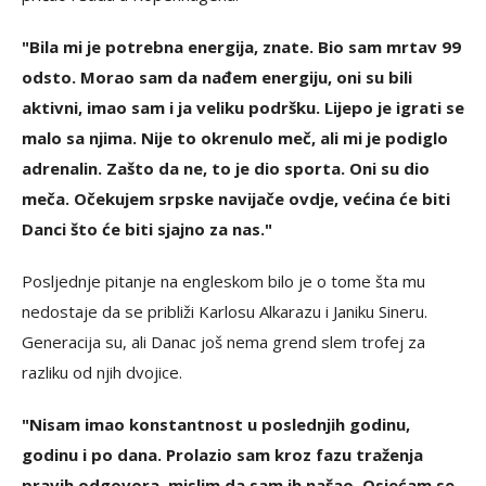
"Bila mi je potrebna energija, znate. Bio sam mrtav 99
odsto. Morao sam da nađem energiju, oni su bili
aktivni, imao sam i ja veliku podršku. Lijepo je igrati se
malo sa njima. Nije to okrenulo meč, ali mi je podiglo
adrenalin. Zašto da ne, to je dio sporta. Oni su dio
meča. Očekujem srpske navijače ovdje, većina će biti
Danci što će biti sjajno za nas."
Posljednje pitanje na engleskom bilo je o tome šta mu
nedostaje da se približi Karlosu Alkarazu i Janiku Sineru.
Generacija su, ali Danac još nema grend slem trofej za
razliku od njih dvojice.
"Nisam imao konstantnost u poslednjih godinu,
godinu i po dana. Prolazio sam kroz fazu traženja
pravih odgovora, mislim da sam ih našao. Osjećam se