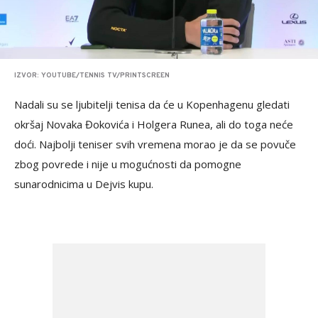
IZVOR: YOUTUBE/TENNIS TV/PRINTSCREEN
Nadali su se ljubitelji tenisa da će u Kopenhagenu gledati
okršaj Novaka Đokovića i Holgera Runea, ali do toga neće
doći. Najbolji teniser svih vremena morao je da se povuče
zbog povrede i nije u mogućnosti da pomogne
sunarodnicima u Dejvis kupu.