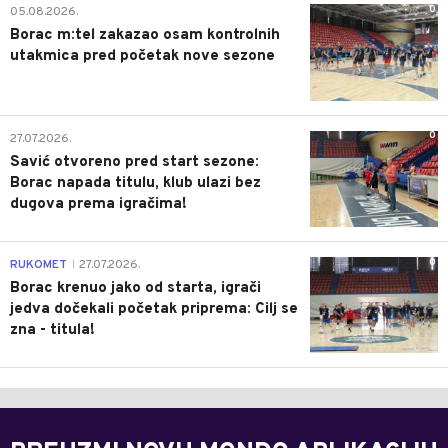
0
05.08.2026.
Borac m:tel zakazao osam kontrolnih
utakmica pred početak nove sezone
0
27.07.2026.
Savić otvoreno pred start sezone:
Borac napada titulu, klub ulazi bez
dugova prema igračima!
0
RUKOMET
27.07.2026.
|
Borac krenuo jako od starta, igrači
jedva dočekali početak priprema: Cilj se
zna - titula!