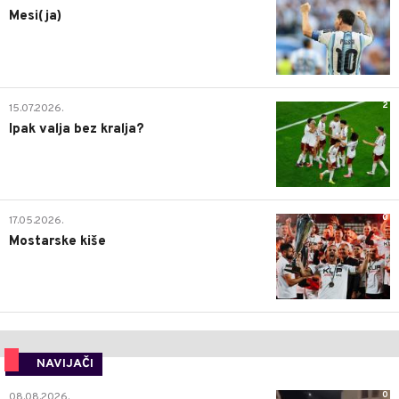
Mesi(ja)
2
15.07.2026.
Ipak valja bez kralja?
0
17.05.2026.
Mostarske kiše
NAVIJAČI
0
08.08.2026.