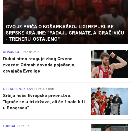
OVO JE PRIČA O KOŠARKAŠKOJ LIGI REPUBLIKE
SRPSKE KRAJINE: "PADAJU GRANATE, A IGRAČI VIČU
- TRENERU, OSTAJEMO"
0
KOŠARKA
Pre 18 min
|
Dubai hitno reaguje zbog Crvene
zvezde: Odmah dovode pojačanje,
osvajača Evrolige
0
OSTALI SPORTOVI
Pre 49 min
|
Srbija hoće Evropsko prvenstvo:
"Igraće se u tri države, ali će finale biti
u Beogradu"
0
FUDBAL
Pre 1 h
|