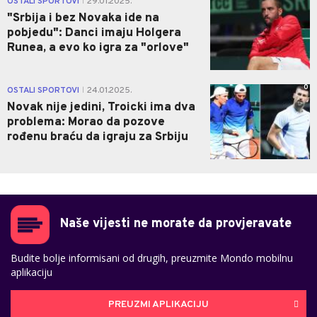
OSTALI SPORTOVI
29.01.2025.
|
"Srbija i bez Novaka ide na
pobjedu": Danci imaju Holgera
Runea, a evo ko igra za "orlove"
0
OSTALI SPORTOVI
24.01.2025.
|
Novak nije jedini, Troicki ima dva
problema: Morao da pozove
rođenu braću da igraju za Srbiju
Naše vijesti ne morate da provjeravate
Budite bolje informisani od drugih, preuzmite Mondo mobilnu
aplikaciju
PREUZMI APLIKACIJU