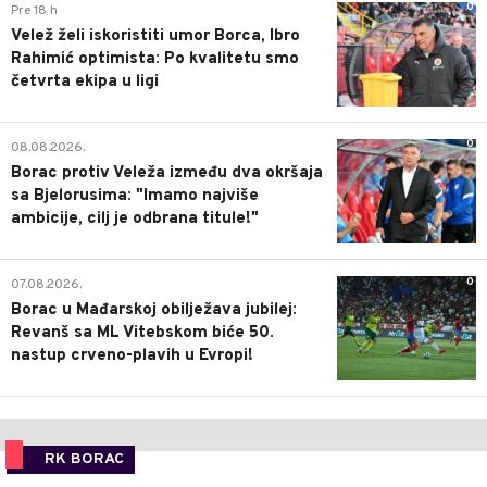
0
Pre 18 h
Velež želi iskoristiti umor Borca, Ibro
Rahimić optimista: Po kvalitetu smo
četvrta ekipa u ligi
0
08.08.2026.
Borac protiv Veleža između dva okršaja
sa Bjelorusima: "Imamo najviše
ambicije, cilj je odbrana titule!"
0
07.08.2026.
Borac u Mađarskoj obilježava jubilej:
Revanš sa ML Vitebskom biće 50.
nastup crveno-plavih u Evropi!
RK BORAC