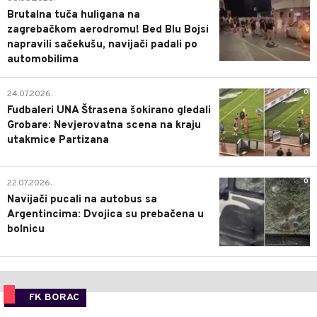
Brutalna tuča huligana na
zagrebačkom aerodromu! Bed Blu Bojsi
napravili sačekušu, navijači padali po
automobilima
0
24.07.2026.
Fudbaleri UNA Štrasena šokirano gledali
Grobare: Nevjerovatna scena na kraju
utakmice Partizana
0
22.07.2026.
Navijači pucali na autobus sa
Argentincima: Dvojica su prebačena u
bolnicu
FK BORAC