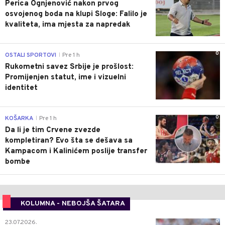
Perica Ognjenović nakon prvog
osvojenog boda na klupi Sloge: Falilo je
kvaliteta, ima mjesta za napredak
0
OSTALI SPORTOVI
Pre 1 h
|
Rukometni savez Srbije je prošlost:
Promijenjen statut, ime i vizuelni
identitet
0
KOŠARKA
Pre 1 h
|
Da li je tim Crvene zvezde
kompletiran? Evo šta se dešava sa
Kampacom i Kalinićem poslije transfer
bombe
KOLUMNA - NEBOJŠA ŠATARA
0
23.07.2026.