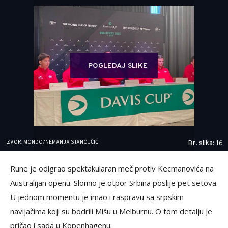
POGLEDAJ SLIKE
IZVOR: MONDO/NEMANJA STANOJČIĆ
Br. slika: 16
Rune je odigrao spektakularan meč protiv Kecmanovića na
Australijan openu. Slomio je otpor Srbina poslije pet setova.
U jednom momentu je imao i raspravu sa srpskim
navijačima koji su bodrili Mišu u Melburnu. O tom detalju je
pričao i sada u Kopenhagenu.