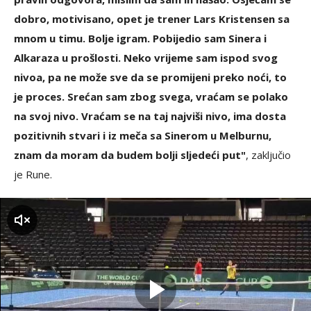
dobro, motivisano, opet je trener Lars Kristensen sa
mnom u timu. Bolje igram. Pobijedio sam Sinera i
Alkaraza u prošlosti. Neko vrijeme sam ispod svog
nivoa, pa ne može sve da se promijeni preko noći, to
je proces. Srećan sam zbog svega, vraćam se polako
na svoj nivo. Vraćam se na taj najviši nivo, ima dosta
pozitivnih stvari i iz meča sa Sinerom u Melburnu,
znam da moram da budem bolji sljedeći put"
, zaključio
je Rune.
zvuk