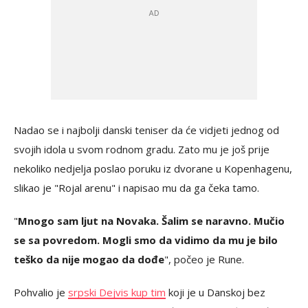
Nadao se i najbolji danski teniser da će vidjeti jednog od
svojih idola u svom rodnom gradu. Zato mu je još prije
nekoliko nedjelja poslao poruku iz dvorane u Kopenhagenu,
slikao je "Rojal arenu" i napisao mu da ga čeka tamo.
"
Mnogo sam ljut na Novaka. Šalim se naravno. Mučio
se sa povredom. Mogli smo da vidimo da mu je bilo
teško da nije mogao da dođe
", počeo je Rune.
Pohvalio je
srpski Dejvis kup tim
koji je u Danskoj bez