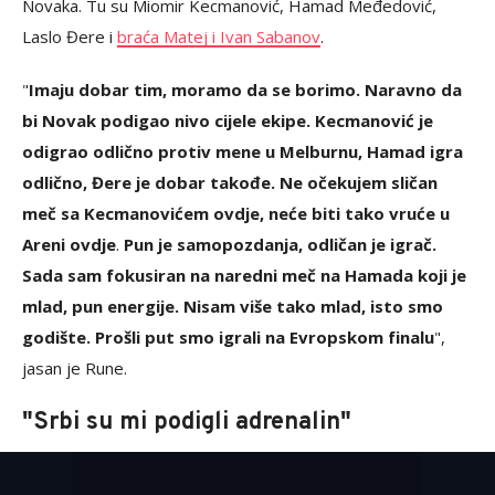
Novaka. Tu su Miomir Kecmanović, Hamad Međedović,
Laslo Đere i
braća Matej i Ivan Sabanov
.
"
Imaju dobar tim, moramo da se borimo. Naravno da
bi Novak podigao nivo cijele ekipe. Kecmanović je
odigrao odlično protiv mene u Melburnu, Hamad igra
odlično, Đere je dobar takođe. Ne očekujem sličan
meč sa Kecmanovićem ovdje, neće biti tako vruće u
Areni ovdje
.
Pun je samopozdanja, odličan je igrač.
Sada sam fokusiran na naredni meč na Hamada koji je
mlad, pun energije. Nisam više tako mlad, isto smo
godište. Prošli put smo igrali na Evropskom finalu
",
jasan je Rune.
"Srbi su mi podigli adrenalin"