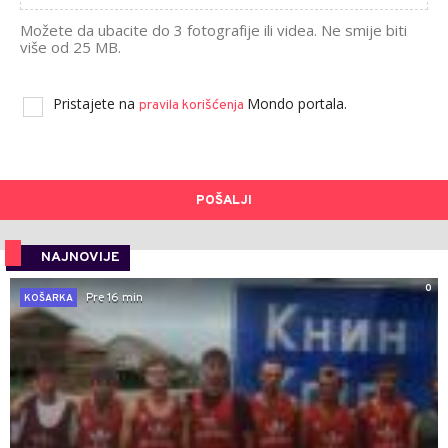
Možete da ubacite do 3 fotografije ili videa. Ne smije biti
više od 25 MB.
Pristajete na
Mondo portala.
pravila korišćenja
POŠALJI
NAJNOVIJE
0
Pre 16 min
KOŠARKA