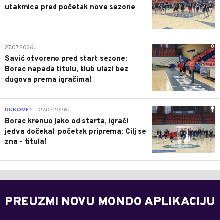
utakmica pred početak nove sezone
0
27.07.2026.
Savić otvoreno pred start sezone:
Borac napada titulu, klub ulazi bez
dugova prema igračima!
0
RUKOMET
27.07.2026.
|
Borac krenuo jako od starta, igrači
jedva dočekali početak priprema: Cilj se
zna - titula!
PREUZMI NOVU MONDO APLIKACIJU