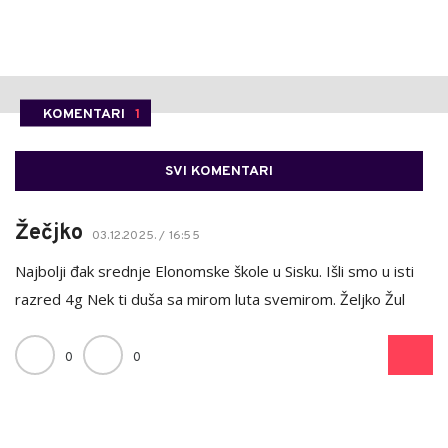
KOMENTARI
1
SVI KOMENTARI
Žečjko
03.12.2025. / 16:55
Najbolji đak srednje Elonomske škole u Sisku. Išli smo u isti
razred 4g Nek ti duša sa mirom luta svemirom. Željko Žul
0
0