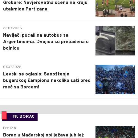
Grobare: Nevjerovatna scena na kraju
utakmice Partizana
0
22.07.2026.
Navijači pucali na autobus sa
Argentincima: Dvojica su prebačena u
bolnicu
1
07.07.2026.
Levski se oglasio: Saopštenje
bugarskog šampiona nekoliko sati pred
meč sa Borcem!
FK BORAC
0
Pre 12 h
Borac u Mađarskoj obilježava jubilej: