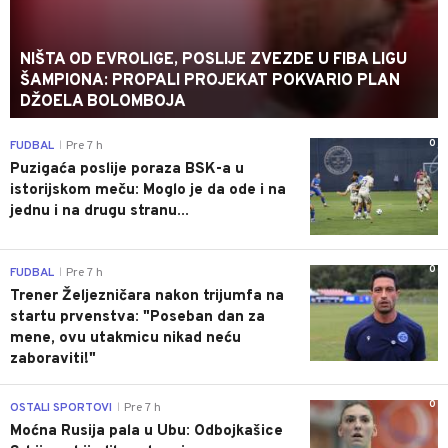
NIŠTA OD EVROLIGE, POSLIJE ZVEZDE U FIBA LIGU
ŠAMPIONA: PROPALI PROJEKAT POKVARIO PLAN
DŽOELA BOLOMBOJA
0
FUDBAL
Pre 7 h
|
Puzigaća poslije poraza BSK-a u
istorijskom meču: Moglo je da ode i na
jednu i na drugu stranu...
0
FUDBAL
Pre 7 h
|
Trener Željezničara nakon trijumfa na
startu prvenstva: "Poseban dan za
mene, ovu utakmicu nikad neću
zaboraviti!"
0
OSTALI SPORTOVI
Pre 7 h
|
Moćna Rusija pala u Ubu: Odbojkašice