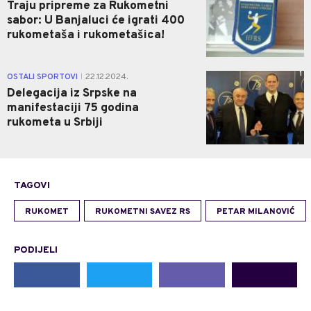
Traju pripreme za Rukometni
sabor: U Banjaluci će igrati 400
rukometaša i rukometašica!
1
OSTALI SPORTOVI
22.12.2024.
|
Delegacija iz Srpske na
manifestaciji 75 godina
rukometa u Srbiji
TAGOVI
RUKOMET
RUKOMETNI SAVEZ RS
PETAR MILANOVIĆ
PODIJELI