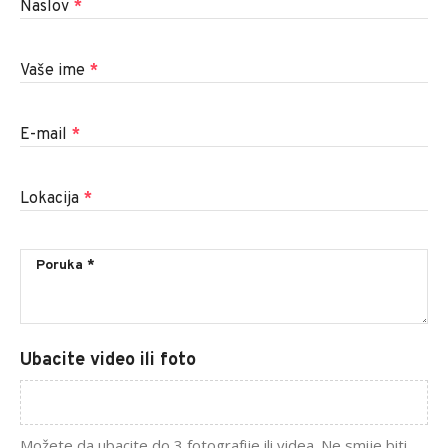
Naslov
*
Vaše ime
*
E-mail
*
Lokacija
*
Ubacite video ili foto
Možete da ubacite do 3 fotografije ili videa. Ne smije biti