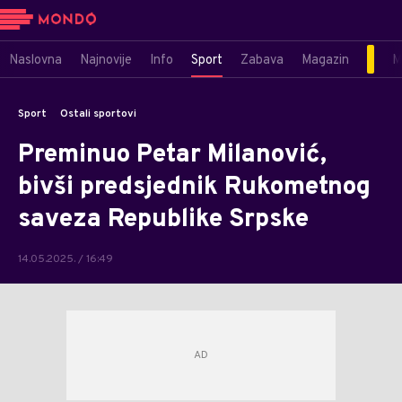
Naslovna
Najnovije
Info
Sport
Zabava
Magazin
M
Sport
Ostali sportovi
Preminuo Petar Milanović,
bivši predsjednik Rukometnog
saveza Republike Srpske
14.05.2025. / 16:49