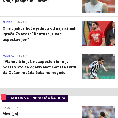
Srbije pobijedile u drami
0
FUDBAL
Pre 7 h
|
Olimpijakos hoće jednog od najvažnijih
igrača Zvezde: "Kontakt je već
uspostavljen"
0
FUDBAL
Pre 8 h
|
"Vlahović je još nezaposlen jer nije
postao što se očekivalo": Gazeta tvrdi
da Dušan možda čeka nemoguće
KOLUMNA - NEBOJŠA ŠATARA
0
23.07.2026.
Mesi(ja)