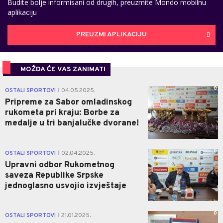
Budite bolje informisani od drugih, preuzmite Mondo mobilnu
aplikaciju
PREUZMI APLIKACIJU
MOŽDA ĆE VAS ZANIMATI
0
OSTALI SPORTOVI
04.05.2025.
|
Pripreme za Sabor omladinskog
rukometa pri kraju: Borbe za
medalje u tri banjalučke dvorane!
0
OSTALI SPORTOVI
02.04.2025.
|
Upravni odbor Rukometnog
saveza Republike Srpske
jednoglasno usvojio izvještaje
0
OSTALI SPORTOVI
21.01.2025.
|