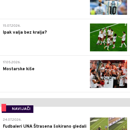
2
15.07.2026.
Ipak valja bez kralja?
0
17.05.2026.
Mostarske kiše
NAVIJAČI
0
24.07.2026.
Fudbaleri UNA Štrasena šokirano gledali