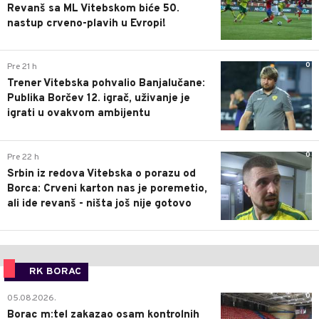
Revanš sa ML Vitebskom biće 50.
nastup crveno-plavih u Evropi!
0
Pre 21 h
Trener Vitebska pohvalio Banjalučane:
Publika Borčev 12. igrač, uživanje je
igrati u ovakvom ambijentu
0
Pre 22 h
Srbin iz redova Vitebska o porazu od
Borca: Crveni karton nas je poremetio,
ali ide revanš - ništa još nije gotovo
RK BORAC
0
05.08.2026.
Borac m:tel zakazao osam kontrolnih