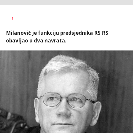
Dragan
AUTOR
1
Šutvić
Milanović je funkciju predsjednika RS RS
obavljao u dva navrata.