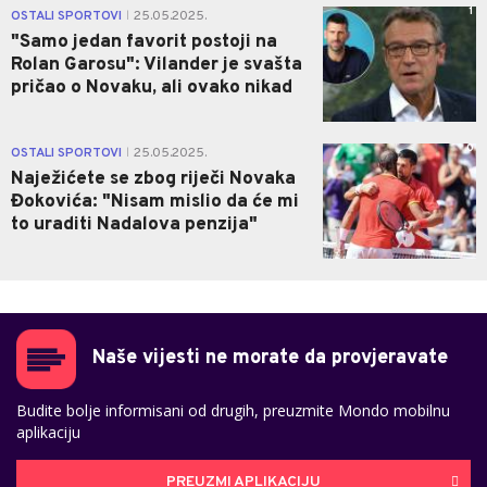
1
OSTALI SPORTOVI
25.05.2025.
|
"Samo jedan favorit postoji na
Rolan Garosu": Vilander je svašta
pričao o Novaku, ali ovako nikad
0
OSTALI SPORTOVI
25.05.2025.
|
Naježićete se zbog riječi Novaka
Đokovića: "Nisam mislio da će mi
to uraditi Nadalova penzija"
Naše vijesti ne morate da provjeravate
Budite bolje informisani od drugih, preuzmite Mondo mobilnu
aplikaciju
PREUZMI APLIKACIJU