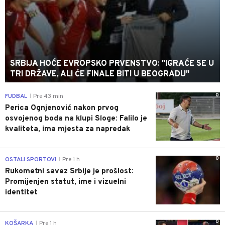
SRBIJA HOĆE EVROPSKO PRVENSTVO: "IGRAĆE SE U
TRI DRŽAVE, ALI ĆE FINALE BITI U BEOGRADU"
0
FUDBAL
Pre 43 min
|
Perica Ognjenović nakon prvog
osvojenog boda na klupi Sloge: Falilo je
kvaliteta, ima mjesta za napredak
0
OSTALI SPORTOVI
Pre 1 h
|
Rukometni savez Srbije je prošlost:
Promijenjen statut, ime i vizuelni
identitet
0
KOŠARKA
Pre 1 h
|