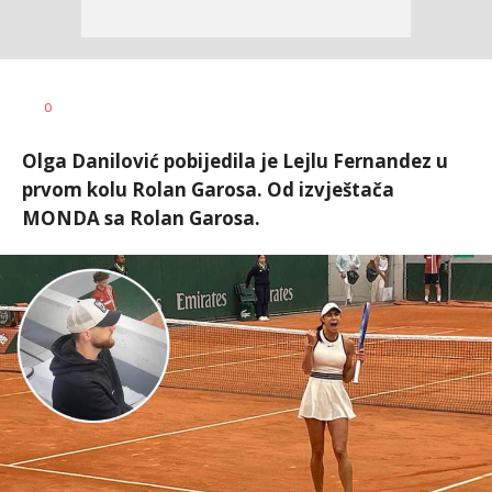
Nemanja
AUTOR
0
Stanojčić
Olga Danilović pobijedila je Lejlu Fernandez u
prvom kolu Rolan Garosa. Od izvještača
MONDA sa Rolan Garosa.