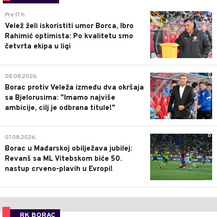
0
Pre 17 h
Velež želi iskoristiti umor Borca, Ibro
Rahimić optimista: Po kvalitetu smo
četvrta ekipa u ligi
0
08.08.2026.
Borac protiv Veleža između dva okršaja
sa Bjelorusima: "Imamo najviše
ambicije, cilj je odbrana titule!"
0
07.08.2026.
Borac u Mađarskoj obilježava jubilej:
Revanš sa ML Vitebskom biće 50.
nastup crveno-plavih u Evropi!
RK BORAC