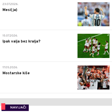
0
23.07.2026.
Mesi(ja)
2
15.07.2026.
Ipak valja bez kralja?
0
17.05.2026.
Mostarske kiše
NAVIJAČI