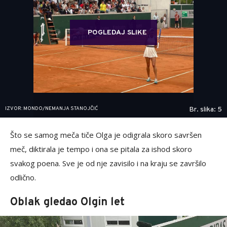
POGLEDAJ SLIKE
IZVOR: MONDO/NEMANJA STANOJČIĆ
Br. slika: 5
Što se samog meča tiče Olga je odigrala skoro savršen
meč, diktirala je tempo i ona se pitala za ishod skoro
svakog poena. Sve je od nje zavisilo i na kraju se završilo
odlično.
Oblak gledao Olgin let