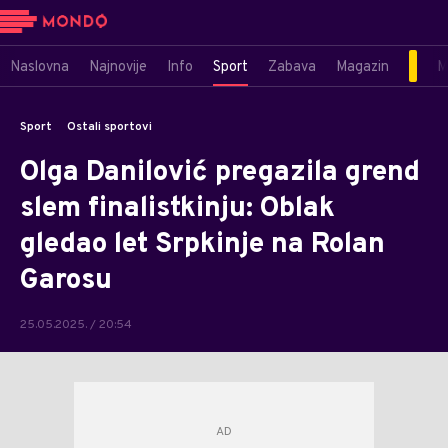
Naslovna
Najnovije
Info
Sport
Zabava
Magazin
M
Sport
Ostali sportovi
Olga Danilović pregazila grend
slem finalistkinju: Oblak
gledao let Srpkinje na Rolan
Garosu
25.05.2025. / 20:54