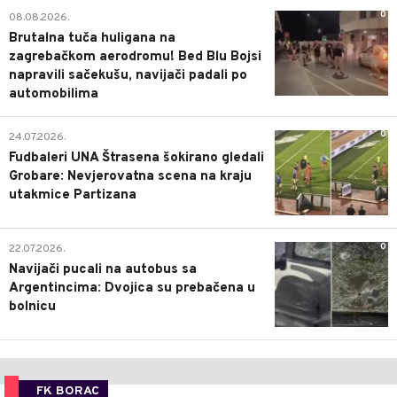
0
08.08.2026.
Brutalna tuča huligana na
zagrebačkom aerodromu! Bed Blu Bojsi
napravili sačekušu, navijači padali po
automobilima
0
24.07.2026.
Fudbaleri UNA Štrasena šokirano gledali
Grobare: Nevjerovatna scena na kraju
utakmice Partizana
0
22.07.2026.
Navijači pucali na autobus sa
Argentincima: Dvojica su prebačena u
bolnicu
FK BORAC