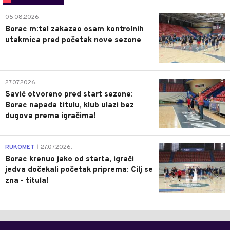
0
05.08.2026.
Borac m:tel zakazao osam kontrolnih
utakmica pred početak nove sezone
0
27.07.2026.
Savić otvoreno pred start sezone:
Borac napada titulu, klub ulazi bez
dugova prema igračima!
0
RUKOMET
27.07.2026.
|
Borac krenuo jako od starta, igrači
jedva dočekali početak priprema: Cilj se
zna - titula!