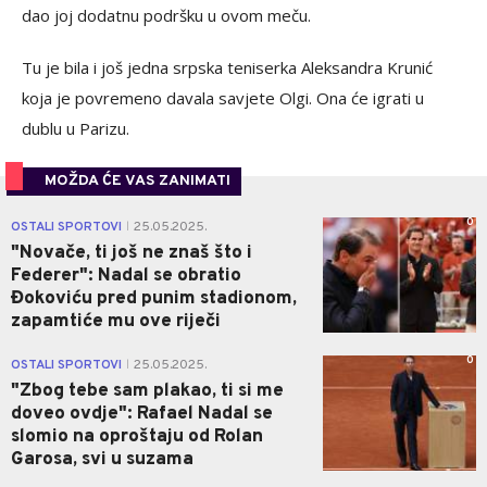
dao joj dodatnu podršku u ovom meču.
Tu je bila i još jedna srpska teniserka Aleksandra Krunić
koja je povremeno davala savjete Olgi. Ona će igrati u
dublu u Parizu.
MOŽDA ĆE VAS ZANIMATI
0
OSTALI SPORTOVI
25.05.2025.
|
"Novače, ti još ne znaš što i
Federer": Nadal se obratio
Đokoviću pred punim stadionom,
zapamtiće mu ove riječi
0
OSTALI SPORTOVI
25.05.2025.
|
"Zbog tebe sam plakao, ti si me
doveo ovdje": Rafael Nadal se
slomio na oproštaju od Rolan
Garosa, svi u suzama