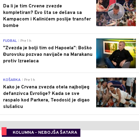
Da li je tim Crvene zvezde
kompletiran? Evo šta se dešava sa
Kampacom i Kalinićem poslije transfer
bombe
0
FUDBAL
Pre 1 h
|
"Zvezda je bolji tim od Hapoela": Boško
Đurovsku pozvao navijače na Marakanu
protiv Izraelaca
0
KOŠARKA
Pre 1 h
|
Kako je Crvena zvezda otela najboljeg
defanzivca Evrolige? Kada se sve
raspalo kod Parkera, Teodosić je digao
slušalicu
KOLUMNA - NEBOJŠA ŠATARA