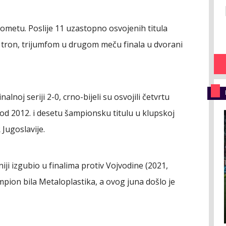
kometu. Poslije 11 uzastopno osvojenih titula
na tron, trijumfom u drugom meču finala u dvorani
lnoj seriji 2-0, crno-bijeli su osvojili četvrtu
 od 2012. i desetu šampionsku titulu u klupskoj
R Jugoslavije.
niji izgubio u finalima protiv Vojvodine (2021,
ampion bila Metaloplastika, a ovog juna došlo je