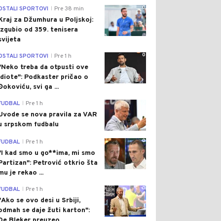
0
OSTALI SPORTOVI
Pre 38 min
|
Kraj za Džumhura u Poljskoj:
Izgubio od 359. tenisera
svijeta
0
OSTALI SPORTOVI
Pre 1 h
|
"Neko treba da otpusti ove
idiote": Podkaster pričao o
Đokoviću, svi ga ...
0
FUDBAL
Pre 1 h
|
Uvode se nova pravila za VAR
u srpskom fudbalu
0
FUDBAL
Pre 1 h
|
"I kad smo u go**ima, mi smo
Partizan": Petrović otkrio šta
mu je rekao ...
0
FUDBAL
Pre 1 h
|
"Ako se ovo desi u Srbiji,
odmah se daje žuti karton":
De Bleker preuzeo...