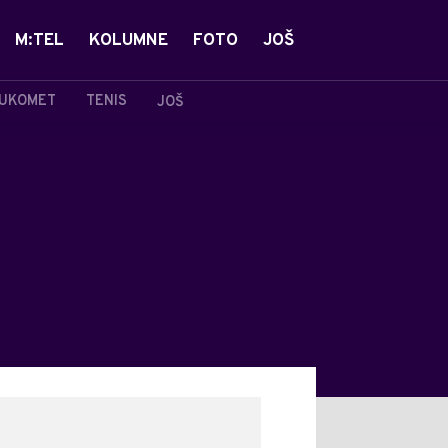
M:TEL
KOLUMNE
FOTO
JOŠ
UKOMET
TENIS
JOŠ