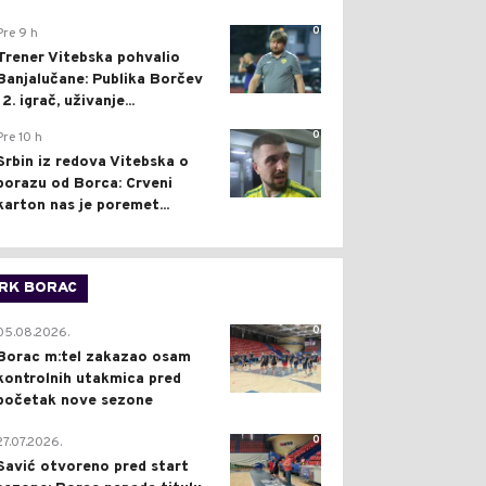
0
Pre 9 h
Trener Vitebska pohvalio
Banjalučane: Publika Borčev
12. igrač, uživanje...
0
Pre 10 h
Srbin iz redova Vitebska o
porazu od Borca: Crveni
karton nas je poremet...
RK BORAC
0
05.08.2026.
Borac m:tel zakazao osam
kontrolnih utakmica pred
početak nove sezone
0
27.07.2026.
Savić otvoreno pred start