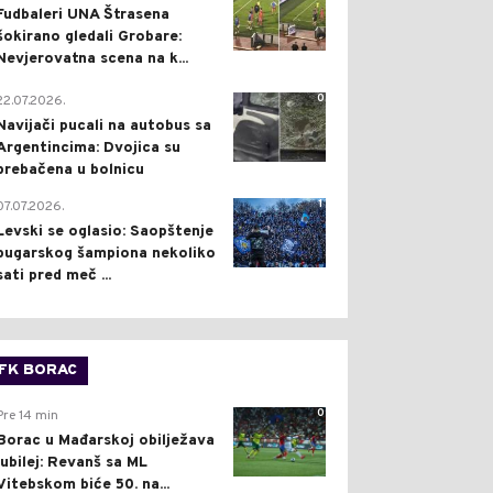
Fudbaleri UNA Štrasena
šokirano gledali Grobare:
Nevjerovatna scena na k...
0
22.07.2026.
Navijači pucali na autobus sa
Argentincima: Dvojica su
prebačena u bolnicu
1
07.07.2026.
Levski se oglasio: Saopštenje
bugarskog šampiona nekoliko
sati pred meč ...
FK BORAC
0
Pre 14 min
Borac u Mađarskoj obilježava
jubilej: Revanš sa ML
Vitebskom biće 50. na...