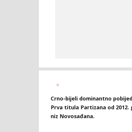
Nebojša
AUTOR
0
Šatara
Crno-bijeli dominantno pobijedil
Prva titula Partizana od 2012.
niz Novosađana.