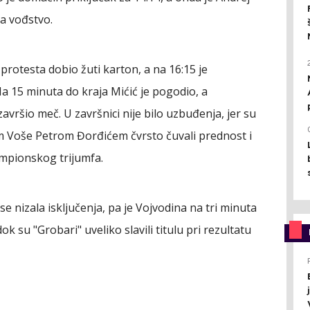
a vođstvo.
rotesta dobio žuti karton, a na 16:15 je
Na 15 minuta do kraja Mićić je pogodio, a
avršio meč. U završnici nije bilo uzbuđenja, jer su
em Voše Petrom Đorđićem čvrsto čuvali prednost i
ampionskog trijumfa.
 se nizala isključenja, pa je Vojvodina na tri minuta
ok su "Grobari" uveliko slavili titulu pri rezultatu