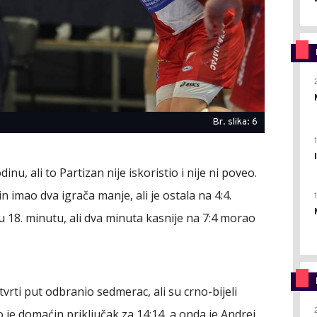
Br. slika: 6
inu, ali to Partizan nije iskoristio i nije ni poveo.
 imao dva igrača manje, ali je ostala na 4:4.
" u 18. minutu, ali dva minuta kasnije na 7:4 morao
tvrti put odbranio sedmerac, ali su crno-bijeli
io je domaćin priključak za 14:14, a onda je Andrej