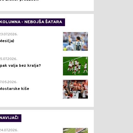
KOLUMNA - NEBOJŠA ŠATARA
0
23.07.2026.
Mesi(ja)
2
15.07.2026.
Ipak valja bez kralja?
0
17.05.2026.
Mostarske kiše
NAVIJAČI
0
24.07.2026.