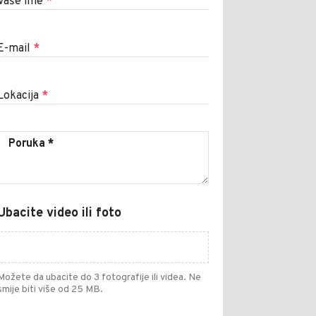
Vaše ime
*
E-mail
*
Lokacija
*
Ubacite video ili foto
Možete da ubacite do 3 fotografije ili videa. Ne
smije biti više od 25 MB.