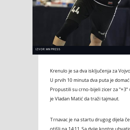
IZVOR: MN PRESS
Krenulo je sa dva isključenja za Vojvod
U prvih 10 minuta dva puta je domaćin
Propustili su crno-bijeli zicer za "+3
je Vladan Matić da traži tajmaut.
Trnavac je na startu drugog dijela če
otišli na 14:11. Sa dvije kontre uhvat