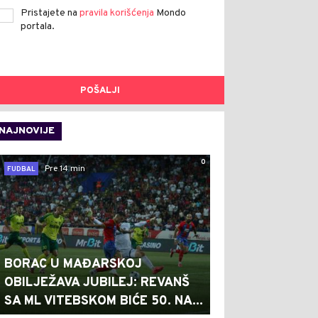
Pristajete na
pravila korišćenja
Mondo
portala.
POŠALJI
NAJNOVIJE
0
Pre 14 min
FUDBAL
BORAC U MAĐARSKOJ
OBILJEŽAVA JUBILEJ: REVANŠ
SA ML VITEBSKOM BIĆE 50. NA...