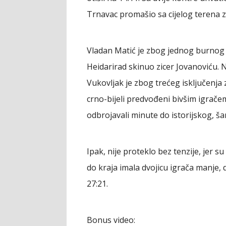
Trnavac promašio sa cijelog terena z
Vladan Matić je zbog jednog burnog p
Heidarirad skinuo zicer Jovanoviću. 
Vukovljak je zbog trećeg isključenja z
crno-bijeli predvođeni bivšim igrač
odbrojavali minute do istorijskog, š
Ipak, nije proteklo bez tenzije, jer su
do kraja imala dvojicu igrača manje, d
27:21.
Bonus video: