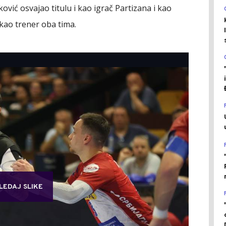
ović osvajao titulu i kao igrač Partizana i kao
 kao trener oba tima.
LEDAJ SLIKE