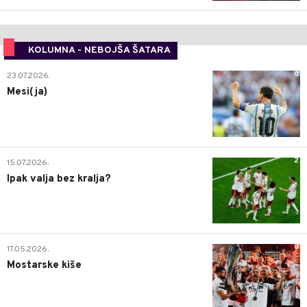
KOLUMNA - NEBOJŠA ŠATARA
0
23.07.2026.
Mesi(ja)
2
15.07.2026.
Ipak valja bez kralja?
0
17.05.2026.
Mostarske kiše