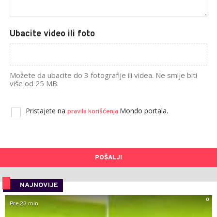
Ubacite video ili foto
Možete da ubacite do 3 fotografije ili videa. Ne smije biti
više od 25 MB.
Pristajete na
Mondo portala.
pravila korišćenja
POŠALJI
NAJNOVIJE
0
Pre 23 min