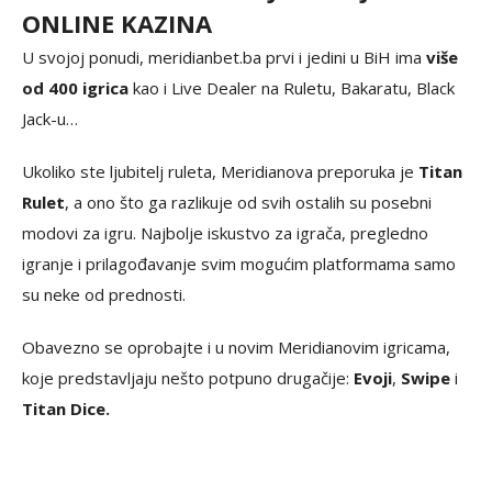
ONLINE KAZINA
U svojoj ponudi, meridianbet.ba prvi i jedini u BiH ima
više
od 400 igrica
kao i Live Dealer na Ruletu, Bakaratu, Black
Jack-u…
Ukoliko ste ljubitelj ruleta, Meridianova preporuka je
Titan
Rulet
, a ono što ga razlikuje od svih ostalih su posebni
modovi za igru. Najbolje iskustvo za igrača, pregledno
igranje i prilagođavanje svim mogućim platformama samo
su neke od prednosti.
Obavezno se oprobajte i u novim Meridianovim igricama,
koje predstavljaju nešto potpuno drugačije:
Evoji
,
Swipe
i
Titan Dice.