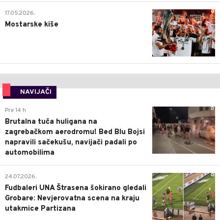
0
17.05.2026.
Mostarske kiše
NAVIJAČI
0
Pre 14 h
Brutalna tuča huligana na
zagrebačkom aerodromu! Bed Blu Bojsi
napravili sačekušu, navijači padali po
automobilima
0
24.07.2026.
Fudbaleri UNA Štrasena šokirano gledali
Grobare: Nevjerovatna scena na kraju
utakmice Partizana