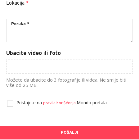
Lokacija
*
Ubacite video ili foto
Možete da ubacite do 3 fotografije ili videa. Ne smije biti
više od 25 MB.
Pristajete na
Mondo portala.
pravila korišćenja
POŠALJI