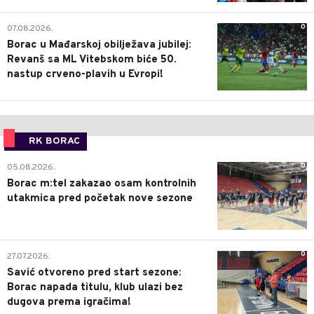
0
07.08.2026.
Borac u Mađarskoj obilježava jubilej:
Revanš sa ML Vitebskom biće 50.
nastup crveno-plavih u Evropi!
RK BORAC
0
05.08.2026.
Borac m:tel zakazao osam kontrolnih
utakmica pred početak nove sezone
0
27.07.2026.
Savić otvoreno pred start sezone:
Borac napada titulu, klub ulazi bez
dugova prema igračima!