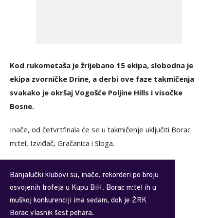
Kod rukometaša je žrijebano 15 ekipa, slobodna je
ekipa zvorničke Drine, a derbi ove faze takmičenja
svakako je okršaj Vogošće Poljine Hills i visočke
Bosne.
Inače, od četvrtfinala će se u takmičenje uključiti Borac
m:tel, Izviđač, Gračanica i Sloga.
Banjalučki klubovi su, inače, rekorderi po broju
osvojenih trofeja u Kupu BiH. Borac m:tel ih u
muškoj konkurenciji ima sedam, dok je ŽRK
Borac vlasnik šest pehara.