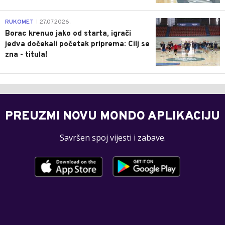
0
RUKOMET
27.07.2026.
|
Borac krenuo jako od starta, igrači
jedva dočekali početak priprema: Cilj se
zna - titula!
PREUZMI NOVU MONDO APLIKACIJU
Savršen spoj vijesti i zabave.