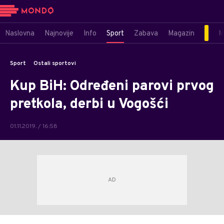
Naslovna
Najnovije
Info
Sport
Zabava
Magazin
M
Sport
Ostali sportovi
Kup BiH: Određeni parovi prvog
pretkola, derbi u Vogošći
01.11.2019. / 16:58