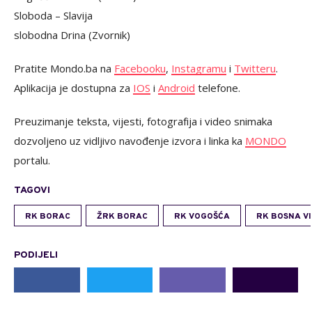
Sloboda – Slavija
slobodna Drina (Zvornik)
Pratite Mondo.ba na
Facebooku
,
Instagramu
i
Twitteru
.
Aplikacija je dostupna za
IOS
i
Android
telefone.
Preuzimanje teksta, vijesti, fotografija i video snimaka
dozvoljeno uz vidljivo navođenje izvora i linka ka
MONDO
portalu.
TAGOVI
RK BORAC
ŽRK BORAC
RK VOGOŠĆA
RK BOSNA V
PODIJELI