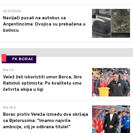
0
22.07.2026.
Navijači pucali na autobus sa
Argentincima: Dvojica su prebačena u
bolnicu
FK BORAC
0
Pre 7 h
Velež želi iskoristiti umor Borca, Ibro
Rahimić optimista: Po kvalitetu smo
četvrta ekipa u ligi
0
Pre 15 h
Borac protiv Veleža između dva okršaja
sa Bjelorusima: "Imamo najviše
ambicije, cilj je odbrana titule!"