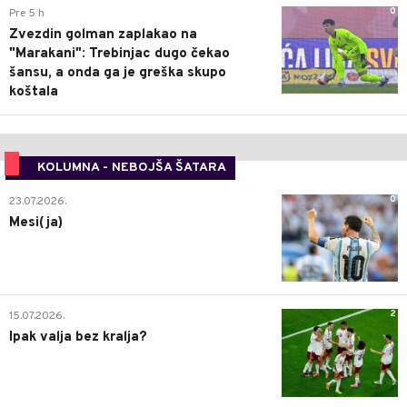
0
Pre 5 h
Zvezdin golman zaplakao na
"Marakani": Trebinjac dugo čekao
šansu, a onda ga je greška skupo
koštala
KOLUMNA - NEBOJŠA ŠATARA
0
23.07.2026.
Mesi(ja)
2
15.07.2026.
Ipak valja bez kralja?