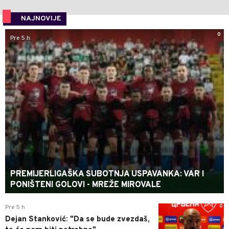
NAJNOVIJE
0
Pre 5 h
PREMIJERLIGAŠKA SUBOTNJA USPAVANKA: VAR I
PONIŠTENI GOLOVI - MREŽE MIROVALE
0
Pre 5 h
Dejan Stanković: "Da se bude zvezdaš,