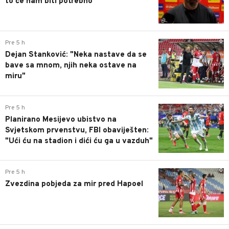
to će nam biti potrebno"
0
Pre 5 h
Dejan Stanković: "Neka nastave da se
bave sa mnom, njih neka ostave na
miru"
0
Pre 5 h
Planirano Mesijevo ubistvo na
Svjetskom prvenstvu, FBI obaviješten:
"Ući ću na stadion i dići ću ga u vazduh"
0
Pre 5 h
Zvezdina pobjeda za mir pred Hapoel