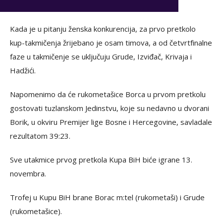
Kada je u pitanju ženska konkurencija, za prvo pretkolo
kup-takmičenja žrijebano je osam timova, a od četvrtfinalne
faze u takmičenje se uključuju Grude, Izviđač, Krivaja i
Hadžići.
Napomenimo da će rukometašice Borca u prvom pretkolu
gostovati tuzlanskom Jedinstvu, koje su nedavno u dvorani
Borik, u okviru Premijer lige Bosne i Hercegovine, savladale
rezultatom 39:23.
Sve utakmice prvog pretkola Kupa BiH biće igrane 13.
novembra.
Trofej u Kupu BiH brane Borac m:tel (rukometaši) i Grude
(rukometašice).