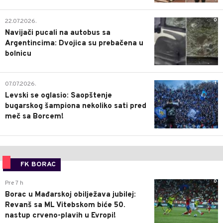
0
22.07.2026.
Navijači pucali na autobus sa
Argentincima: Dvojica su prebačena u
bolnicu
1
07.07.2026.
Levski se oglasio: Saopštenje
bugarskog šampiona nekoliko sati pred
meč sa Borcem!
FK BORAC
0
Pre 7 h
Borac u Mađarskoj obilježava jubilej:
Revanš sa ML Vitebskom biće 50.
nastup crveno-plavih u Evropi!