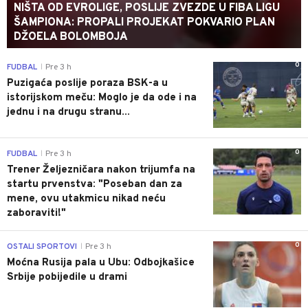
NIŠTA OD EVROLIGE, POSLIJE ZVEZDE U FIBA LIGU
ŠAMPIONA: PROPALI PROJEKAT POKVARIO PLAN
DŽOELA BOLOMBOJA
0
FUDBAL
Pre 3 h
|
Puzigaća poslije poraza BSK-a u
istorijskom meču: Moglo je da ode i na
jednu i na drugu stranu...
0
FUDBAL
Pre 3 h
|
Trener Željezničara nakon trijumfa na
startu prvenstva: "Poseban dan za
mene, ovu utakmicu nikad neću
zaboraviti!"
0
OSTALI SPORTOVI
Pre 3 h
|
Moćna Rusija pala u Ubu: Odbojkašice
Srbije pobijedile u drami