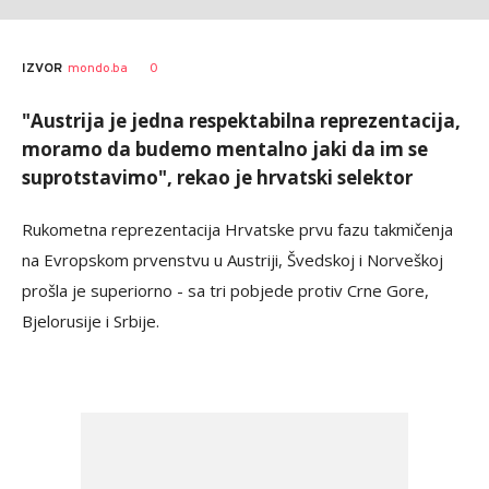
AUTOR
Anadolija
0
IZVOR
mondo.ba
"Austrija je jedna respektabilna reprezentacija,
moramo da budemo mentalno jaki da im se
suprotstavimo", rekao je hrvatski selektor
Rukometna reprezentacija Hrvatske prvu fazu takmičenja
na Evropskom prvenstvu u Austriji, Švedskoj i Norveškoj
prošla je superiorno - sa tri pobjede protiv Crne Gore,
Bjelorusije i Srbije.