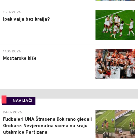
2
15.07.2026.
Ipak valja bez kralja?
0
17.05.2026.
Mostarske kiše
NAVIJAČI
0
24.07.2026.
Fudbaleri UNA Štrasena šokirano gledali
Grobare: Nevjerovatna scena na kraju
utakmice Partizana