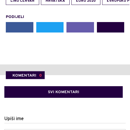
LINO ČERVAR
HRVATSKA
EURO 2020
EVROPSKO 
PODIJELI
KOMENTARI
0
SVI KOMENTARI
Upiši ime