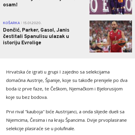
osam!
0
KOŠARKA
15.01.2020.
|
Dončić, Parker, Gasol, Janis
čestitali Spanulisu ulazak u
istoriju Evrolige
Hrvatska će igrati u grupi I zajedno sa selekcijama
domaćina Austrije, Španije, koje su takođe prenijele po dva
boda iz prve faze, te Češkom, Njemačkom i Bjelorusijom
koje su bez bodova.
Prvi rival "kauboja" biće Austrijanci, a onda slijede dueli sa
Nijemcima, Česima i na kraju Špancima. Dvije prvoplasirane
selekcije plasiraće se u polufinale.