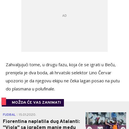
Zahvaljujući tome, u drugu fazu, koja će se igrati u Beču,
prenijela je dva boda, ali hrvatski selektor Lino Červar
upozorio je da njegovu ekipu ne čeka lagan posao na putu
do plasmana u polufinale.
MOŽDA ĆE VAS ZANIMATI
0
FUDBAL
15.01.2020.
|
Fiorentina naplatila dug Atalanti:
''Viola'' sa igračem manje među