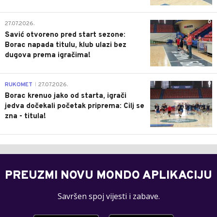
0
27.07.2026.
Savić otvoreno pred start sezone:
Borac napada titulu, klub ulazi bez
dugova prema igračima!
0
RUKOMET
27.07.2026.
|
Borac krenuo jako od starta, igrači
jedva dočekali početak priprema: Cilj se
zna - titula!
PREUZMI NOVU MONDO APLIKACIJU
Savršen spoj vijesti i zabave.