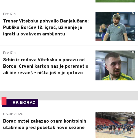
0
Pre 17 h
Trener Vitebska pohvalio Banjalučane:
Publika Borčev 12. igrač, uživanje je
igrati u ovakvom ambijentu
0
Pre 17 h
Srbin iz redova Vitebska o porazu od
Borca: Crveni karton nas je poremetio,
ali ide revanš - ništa još nije gotovo
RK BORAC
0
05.08.2026.
Borac m:tel zakazao osam kontrolnih
utakmica pred početak nove sezone