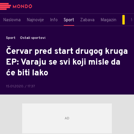
Naslovna
Najnovije
Info
Sport
Zabava
Magazin
M
Sport
Ostali sportovi
Červar pred start drugog kruga
EP: Varaju se svi koji misle da
će biti lako
15.01.2020. / 17:37