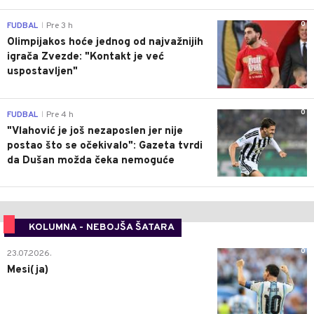
0
FUDBAL
Pre 3 h
|
Olimpijakos hoće jednog od najvažnijih
igrača Zvezde: "Kontakt je već
uspostavljen"
0
FUDBAL
Pre 4 h
|
"Vlahović je još nezaposlen jer nije
postao što se očekivalo": Gazeta tvrdi
da Dušan možda čeka nemoguće
KOLUMNA - NEBOJŠA ŠATARA
0
23.07.2026.
Mesi(ja)