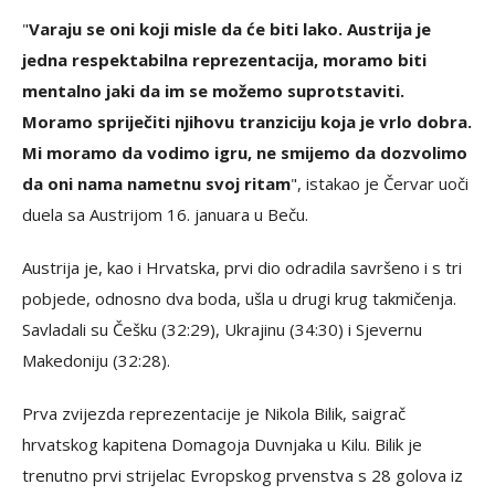
"
Varaju se oni koji misle da će biti lako. Austrija je
jedna respektabilna reprezentacija, moramo biti
mentalno jaki da im se možemo suprotstaviti.
Moramo spriječiti njihovu tranziciju koja je vrlo dobra.
Mi moramo da vodimo igru, ne smijemo da dozvolimo
da oni nama nametnu svoj ritam
", istakao je Červar uoči
duela sa Austrijom 16. januara u Beču.
Austrija je, kao i Hrvatska, prvi dio odradila savršeno i s tri
pobjede, odnosno dva boda, ušla u drugi krug takmičenja.
Savladali su Češku (32:29), Ukrajinu (34:30) i Sjevernu
Makedoniju (32:28).
Prva zvijezda reprezentacije je Nikola Bilik, saigrač
hrvatskog kapitena Domagoja Duvnjaka u Kilu. Bilik je
trenutno prvi strijelac Evropskog prvenstva s 28 golova iz