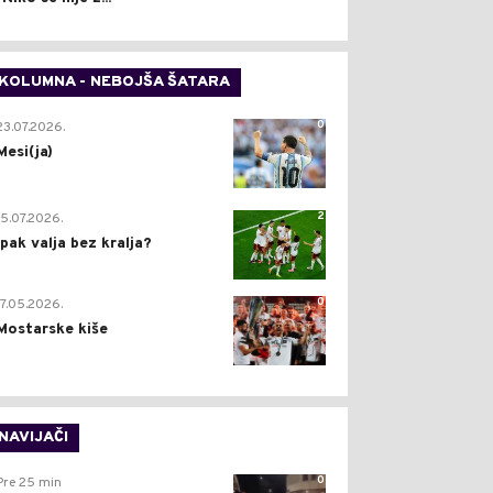
KOLUMNA - NEBOJŠA ŠATARA
0
23.07.2026.
Mesi(ja)
2
15.07.2026.
Ipak valja bez kralja?
0
17.05.2026.
Mostarske kiše
NAVIJAČI
0
Pre 25 min