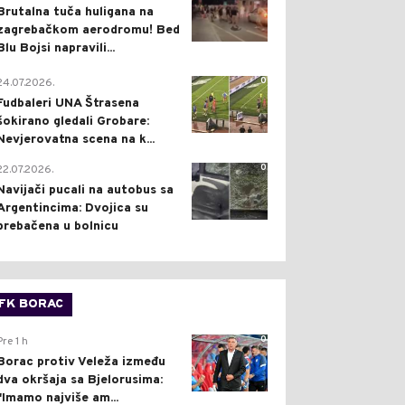
Brutalna tuča huligana na
zagrebačkom aerodromu! Bed
Blu Bojsi napravili...
0
24.07.2026.
Fudbaleri UNA Štrasena
šokirano gledali Grobare:
Nevjerovatna scena na k...
0
22.07.2026.
Navijači pucali na autobus sa
Argentincima: Dvojica su
prebačena u bolnicu
FK BORAC
0
Pre 1 h
Borac protiv Veleža između
dva okršaja sa Bjelorusima:
"Imamo najviše am...