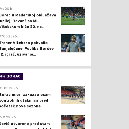
0
Pre 20 h
Borac u Mađarskoj obilježava
jubilej: Revanš sa ML
Vitebskom biće 50. na...
0
07.08.2026.
Trener Vitebska pohvalio
Banjalučane: Publika Borčev
12. igrač, uživanje...
RK BORAC
0
05.08.2026.
Borac m:tel zakazao osam
kontrolnih utakmica pred
početak nove sezone
0
27.07.2026.
Savić otvoreno pred start