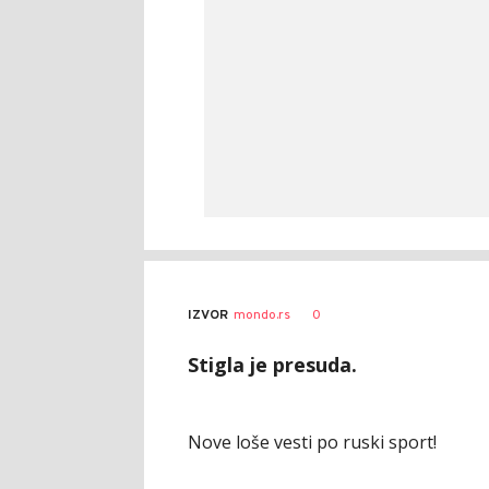
AUTOR
Beta/AP
0
IZVOR
mondo.rs
Stigla je presuda.
Nove loše vesti po ruski sport!