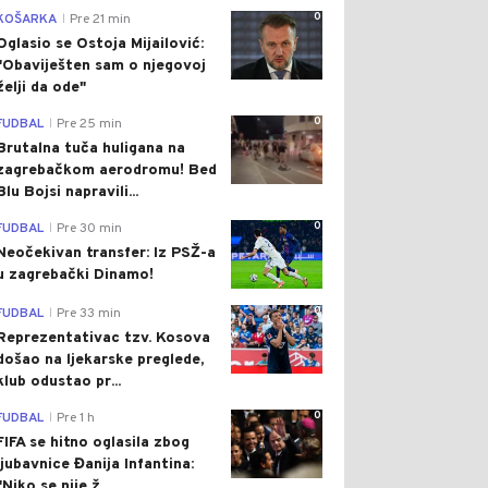
0
KOŠARKA
Pre 21 min
|
Oglasio se Ostoja Mijailović:
"Obaviješten sam o njegovoj
želji da ode"
0
FUDBAL
Pre 25 min
|
Brutalna tuča huligana na
zagrebačkom aerodromu! Bed
Blu Bojsi napravili...
0
FUDBAL
Pre 30 min
|
Neočekivan transfer: Iz PSŽ-a
u zagrebački Dinamo!
0
FUDBAL
Pre 33 min
|
Reprezentativac tzv. Kosova
došao na ljekarske preglede,
klub odustao pr...
0
FUDBAL
Pre 1 h
|
FIFA se hitno oglasila zbog
ljubavnice Đanija Infantina:
"Niko se nije ž...