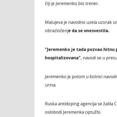
čiji je Jeremenko bio trener.
Malujeva je navodno uzela uzorak uri
obrazloženj
e da se onesvestila.
"Jeremenko je tada pozvao hitnu 
hospitalizovana"
, navodi se u presu
Jeremenko je potom u bolnici navod
urina.
Ruska antidoping agencija se žalila 
oslobodi Jeremenka optužbi.