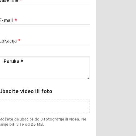
Vaše ime
*
E-mail
*
Lokacija
*
Ubacite video ili foto
Možete da ubacite do 3 fotografije ili videa. Ne
smije biti više od 25 MB.