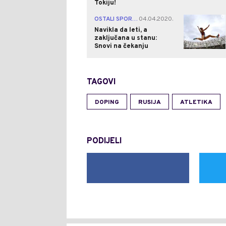
Tokiju!
0
OSTALI SPORTOVI
04.04.2020.
|
Navikla da leti, a
zaključana u stanu:
Snovi na čekanju
TAGOVI
DOPING
RUSIJA
ATLETIKA
PODIJELI