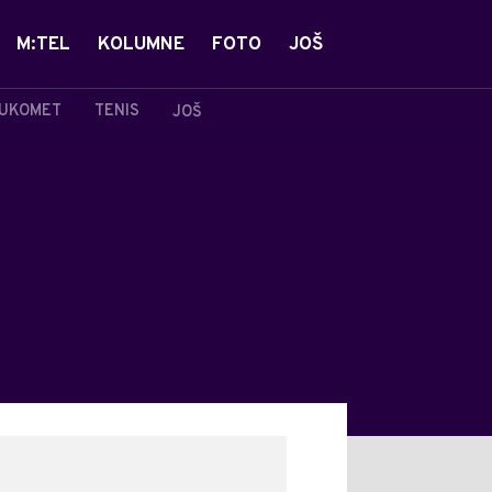
M:TEL
KOLUMNE
FOTO
JOŠ
UKOMET
TENIS
JOŠ