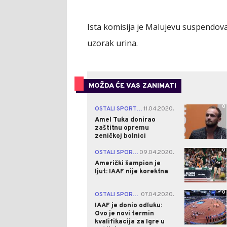
Ista komisija je Malujevu suspendoval
uzorak urina.
MOŽDA ĆE VAS ZANIMATI
0
OSTALI SPORTOVI
11.04.2020.
|
Amel Tuka donirao
zaštitnu opremu
zeničkoj bolnici
0
OSTALI SPORTOVI
09.04.2020.
|
Američki šampion je
ljut: IAAF nije korektna
0
OSTALI SPORTOVI
07.04.2020.
|
IAAF je donio odluku:
Ovo je novi termin
kvalifikacija za Igre u