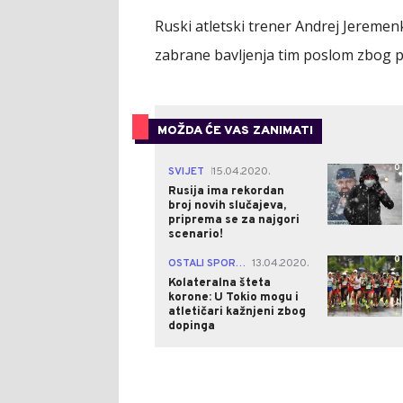
Ruski atletski trener Andrej Jeremen
zabrane bavljenja tim poslom zbog p
MOŽDA ĆE VAS ZANIMATI
0
SVIJET
15.04.2020.
|
Rusija ima rekordan
broj novih slučajeva,
priprema se za najgori
scenario!
0
OSTALI SPORTOVI
13.04.2020.
|
Kolateralna šteta
korone: U Tokio mogu i
atletičari kažnjeni zbog
dopinga