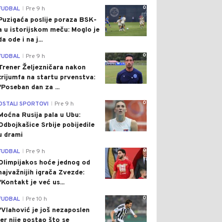
0
FUDBAL
Pre 9 h
|
Puzigaća poslije poraza BSK-
a u istorijskom meču: Moglo je
da ode i na j...
0
FUDBAL
Pre 9 h
|
Trener Željezničara nakon
trijumfa na startu prvenstva:
"Poseban dan za ...
0
OSTALI SPORTOVI
Pre 9 h
|
Moćna Rusija pala u Ubu:
Odbojkašice Srbije pobijedile
u drami
0
FUDBAL
Pre 9 h
|
Olimpijakos hoće jednog od
najvažnijih igrača Zvezde:
"Kontakt je već us...
0
FUDBAL
Pre 10 h
|
"Vlahović je još nezaposlen
jer nije postao što se