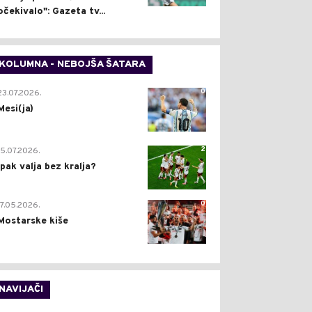
očekivalo": Gazeta tv...
KOLUMNA - NEBOJŠA ŠATARA
0
23.07.2026.
Mesi(ja)
2
15.07.2026.
Ipak valja bez kralja?
0
17.05.2026.
Mostarske kiše
NAVIJAČI