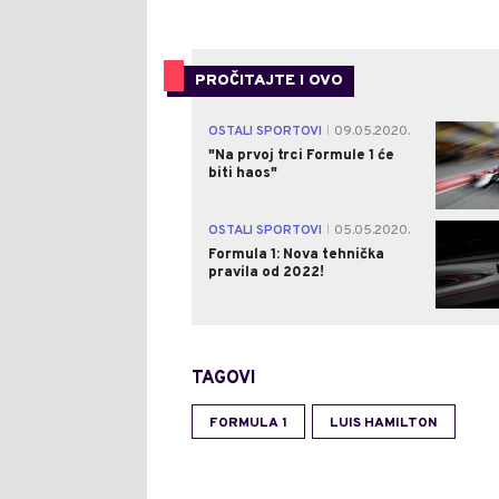
PROČITAJTE I OVO
OSTALI SPORTOVI
09.05.2020.
|
"Na prvoj trci Formule 1 će
biti haos"
OSTALI SPORTOVI
05.05.2020.
|
Formula 1: Nova tehnička
pravila od 2022!
TAGOVI
FORMULA 1
LUIS HAMILTON