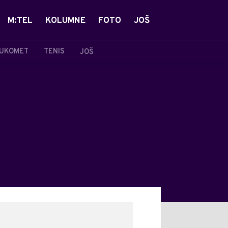
M:TEL
KOLUMNE
FOTO
JOŠ
UKOMET
TENIS
JOŠ