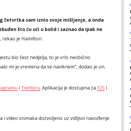
og četvrtka sam iznio svoje mišljenje, a onda
buđen što ću ući u bolid i saznao da ipak ne
, rekao je Hamilton.
stu bio šest nedjelja, to je vrlo neobično
alo mi je vremena da se naviknem", dodao je on.
tagramu
i
Twitteru
. Aplikacija je dostupna za
IOS
i
ija i video snimaka dozvoljeno uz vidljivo navođenje