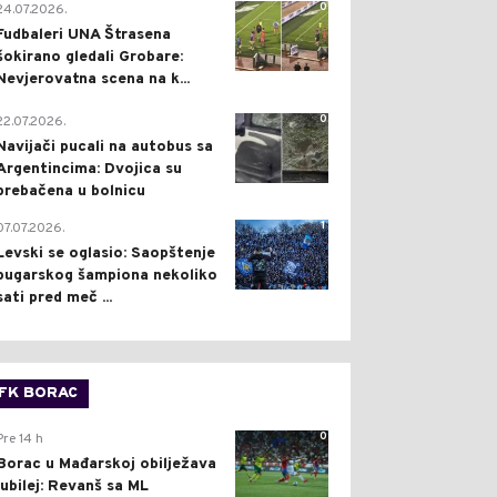
0
24.07.2026.
Fudbaleri UNA Štrasena
šokirano gledali Grobare:
Nevjerovatna scena na k...
0
22.07.2026.
Navijači pucali na autobus sa
Argentincima: Dvojica su
prebačena u bolnicu
1
07.07.2026.
Levski se oglasio: Saopštenje
bugarskog šampiona nekoliko
sati pred meč ...
FK BORAC
0
Pre 14 h
Borac u Mađarskoj obilježava
jubilej: Revanš sa ML