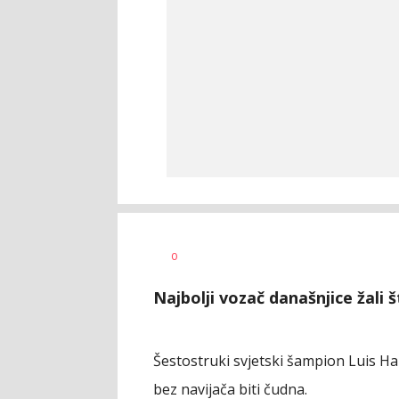
AUTOR
0
Beta/AP
Najbolji vozač današnjice žali š
Šestostruki svjetski šampion Luis H
bez navijača biti čudna.