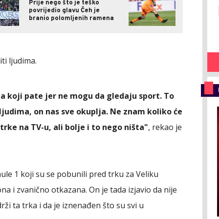
Prije nego što je teško
povrijedio glavu Čeh je
branio polomljenih ramena
i ljudima.
a koji pate jer ne mogu da gledaju sport. To
ljudima, on nas sve okuplja. Ne znam koliko će
trke na TV-u, ali bolje i to nego ništa"
, rekao je
e 1 koji su se pobunili pred trku za Veliku
na i zvanično otkazana. On je tada izjavio da nije
rži ta trka i da je iznenađen što su svi u