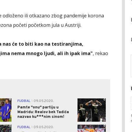
je odloženo ili otkazano zbog pandemije korona
ezona početi početkom jula u Austriji.
a nas će to biti kao na testiranjima,
jima nema mnogo ljudi, ali ih ipak ima"
, rekao
0
0
FUDBAL
09.05.2020.
|
Pamte ''onu'' partiju u
Madridu: Realov bek Tadića
nazvao ku***nim sinom!
0
0
FUDBAL
09.05.2020.
|