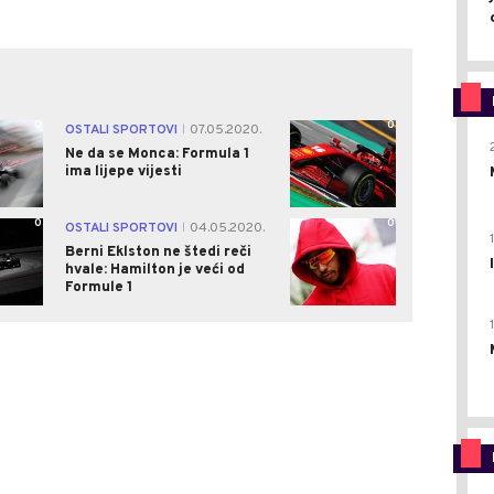
0
0
OSTALI SPORTOVI
07.05.2020.
|
Ne da se Monca: Formula 1
ima lijepe vijesti
0
0
OSTALI SPORTOVI
04.05.2020.
|
Berni Eklston ne štedi reči
hvale: Hamilton je veći od
Formule 1