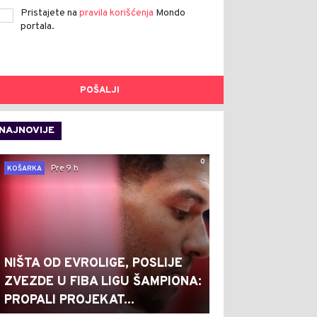
Pristajete na
pravila korišćenja
Mondo
portala.
POŠALJI
NAJNOVIJE
0
Pre 9 h
KOŠARKA
NIŠTA OD EVROLIGE, POSLIJE
ZVEZDE U FIBA LIGU ŠAMPIONA:
PROPALI PROJEKAT...