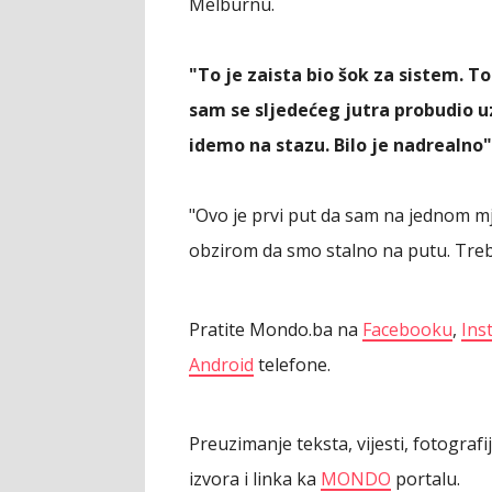
Melburnu.
"To je zaista bio šok za sistem. T
sam se sljedećeg jutra probudio uz
idemo na stazu. Bilo je nadrealno"
"Ovo je prvi put da sam na jednom mje
obzirom da smo stalno na putu. Treb
Pratite Mondo.ba na
Facebooku
,
Ins
Android
telefone.
Preuzimanje teksta, vijesti, fotograf
izvora i linka ka
MONDO
portalu.