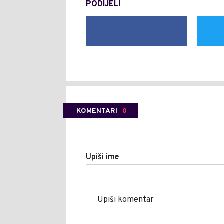
PODIJELI
KOMENTARI
0
Upiši ime