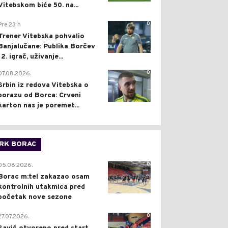
Vitebskom biće 50. na...
0
Pre 23 h
Trener Vitebska pohvalio
Banjalučane: Publika Borčev
12. igrač, uživanje...
0
07.08.2026.
Srbin iz redova Vitebska o
porazu od Borca: Crveni
karton nas je poremet...
RK BORAC
0
05.08.2026.
Borac m:tel zakazao osam
kontrolnih utakmica pred
početak nove sezone
0
27.07.2026.