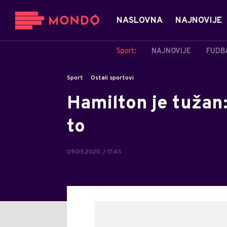
NASLOVNA
NAJNOVIJE
Sport:
NAJNOVIJE
FUDB
Sport
Ostali sportovi
Hamilton je tužan:
to
09.05.2020. / 17:45