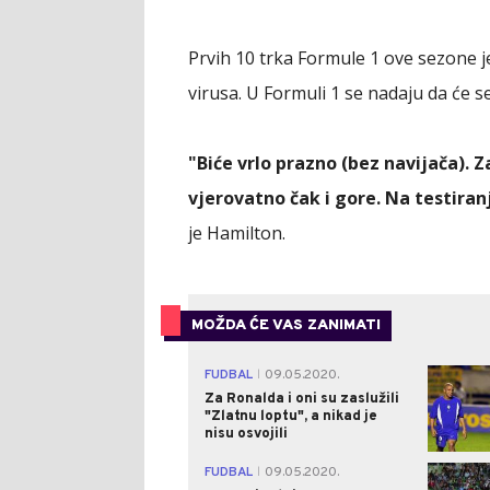
Prvih 10 trka Formule 1 ove sezone 
virusa. U Formuli 1 se nadaju da će s
"Biće vrlo prazno (bez navijača). Z
vjerovatno čak i gore. Na testiran
je Hamilton.
MOŽDA ĆE VAS ZANIMATI
FUDBAL
09.05.2020.
|
Za Ronalda i oni su zaslužili
"Zlatnu loptu", a nikad je
nisu osvojili
FUDBAL
09.05.2020.
|