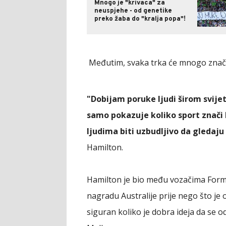
Mnogo je "krivaca" za
neuspjehe - od genetike
preko žaba do "kralja popa"!
Međutim, svaka trka će mnogo značit
"Dobijam poruke ljudi širom svijet
samo pokazuje koliko sport znači 
ljudima biti uzbudljivo da gledaju 
Hamilton.
Hamilton je bio među vozačima Formul
nagradu Australije prije nego što je o
siguran koliko je dobra ideja da se od