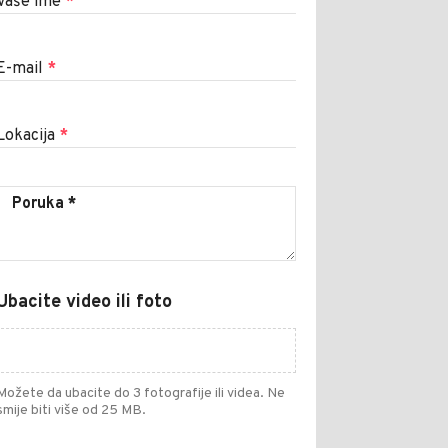
Vaše ime
*
E-mail
*
Lokacija
*
Ubacite video ili foto
Možete da ubacite do 3 fotografije ili videa. Ne
smije biti više od 25 MB.