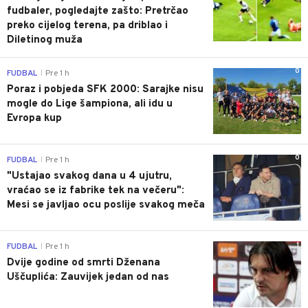
fudbaler, pogledajte zašto: Pretrčao
preko cijelog terena, pa driblao i
Diletinog muža
0
FUDBAL
Pre 1 h
|
Poraz i pobjeda SFK 2000: Sarajke nisu
mogle do Lige šampiona, ali idu u
Evropa kup
0
FUDBAL
Pre 1 h
|
"Ustajao svakog dana u 4 ujutru,
vraćao se iz fabrike tek na večeru":
Mesi se javljao ocu poslije svakog meča
1
FUDBAL
Pre 1 h
|
Dvije godine od smrti Dženana
Uščuplića: Zauvijek jedan od nas