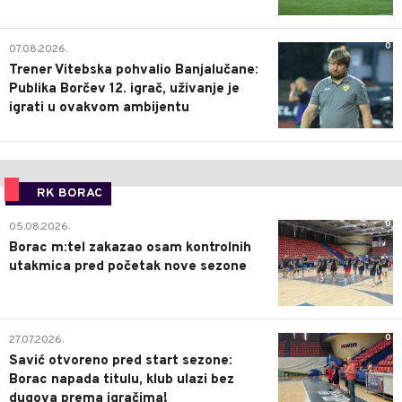
0
07.08.2026.
Trener Vitebska pohvalio Banjalučane:
Publika Borčev 12. igrač, uživanje je
igrati u ovakvom ambijentu
RK BORAC
0
05.08.2026.
Borac m:tel zakazao osam kontrolnih
utakmica pred početak nove sezone
0
27.07.2026.
Savić otvoreno pred start sezone:
Borac napada titulu, klub ulazi bez
dugova prema igračima!