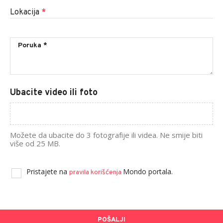
Lokacija
*
Ubacite video ili foto
Možete da ubacite do 3 fotografije ili videa. Ne smije biti
više od 25 MB.
Pristajete na
Mondo portala.
pravila korišćenja
POŠALJI