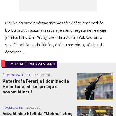
Odluka da pred početak trke vozači "klečanjem" podrže
borbu protiv rasizma izazvala je samo negativne reakcije
jer nisu bili složni. Prvog vikenda u Austriji čak šestorica
vozača odbila su da "kleče", dok su narednog učinila njih
četvorica...
MOŽDA ĆE VAS ZANIMATI
0
ČUĆE SE ZA NJEGA...
12.07.2020.
|
Katastrofa Ferarija i dominacija
Hamiltona, ali svi pričaju o
novom klincu!
0
POGLEDAJTE!
12.07.2020.
|
Vozači nisu hteli da "kleknu" zbog