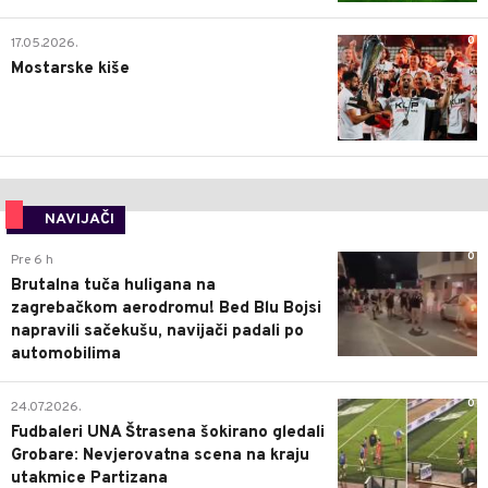
0
17.05.2026.
Mostarske kiše
NAVIJAČI
0
Pre 6 h
Brutalna tuča huligana na
zagrebačkom aerodromu! Bed Blu Bojsi
napravili sačekušu, navijači padali po
automobilima
0
24.07.2026.
Fudbaleri UNA Štrasena šokirano gledali
Grobare: Nevjerovatna scena na kraju
utakmice Partizana