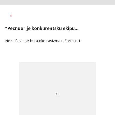
Milutin
AUTOR
0
Vujičić
"Pecnuo" je konkurentsku ekipu...
Ne stišava se bura oko rasizma u Formuli 1!