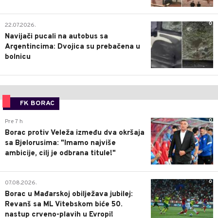
0
22.07.2026.
Navijači pucali na autobus sa
Argentincima: Dvojica su prebačena u
bolnicu
FK BORAC
0
Pre 7 h
Borac protiv Veleža između dva okršaja
sa Bjelorusima: "Imamo najviše
ambicije, cilj je odbrana titule!"
0
07.08.2026.
Borac u Mađarskoj obilježava jubilej:
Revanš sa ML Vitebskom biće 50.
nastup crveno-plavih u Evropi!