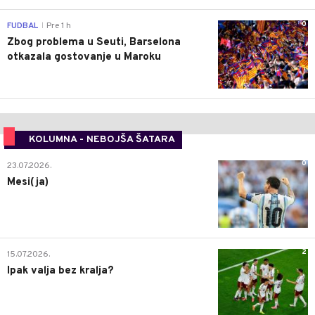
0
FUDBAL
Pre 1 h
|
Zbog problema u Seuti, Barselona
otkazala gostovanje u Maroku
KOLUMNA - NEBOJŠA ŠATARA
0
23.07.2026.
Mesi(ja)
2
15.07.2026.
Ipak valja bez kralja?