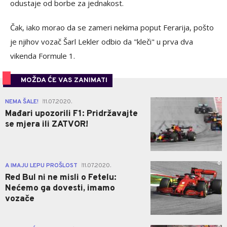
odustaje od borbe za jednakost.
Čak, iako morao da se zameri nekima poput Ferarija, pošto
je njihov vozač Šarl Lekler odbio da "kleči" u prva dva
vikenda Formule 1.
MOŽDA ĆE VAS ZANIMATI
0
NEMA ŠALE!
11.07.2020.
|
Mađari upozorili F1: Pridržavajte
se mjera ili ZATVOR!
0
A IMAJU LEPU PROŠLOST
11.07.2020.
|
Red Bul ni ne misli o Fetelu:
Nećemo ga dovesti, imamo
vozače