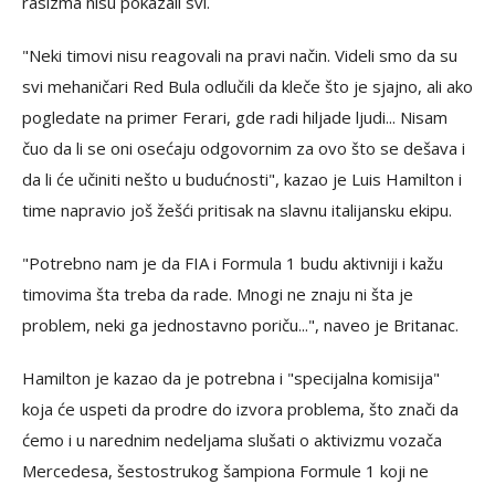
rasizma nisu pokazali svi.
"Neki timovi nisu reagovali na pravi način. Videli smo da su
svi mehaničari Red Bula odlučili da kleče što je sjajno, ali ako
pogledate na primer Ferari, gde radi hiljade ljudi... Nisam
čuo da li se oni osećaju odgovornim za ovo što se dešava i
da li će učiniti nešto u budućnosti", kazao je Luis Hamilton i
time napravio još žešći pritisak na slavnu italijansku ekipu.
"Potrebno nam je da FIA i Formula 1 budu aktivniji i kažu
timovima šta treba da rade. Mnogi ne znaju ni šta je
problem, neki ga jednostavno poriču...", naveo je Britanac.
Hamilton je kazao da je potrebna i "specijalna komisija"
koja će uspeti da prodre do izvora problema, što znači da
ćemo i u narednim nedeljama slušati o aktivizmu vozača
Mercedesa, šestostrukog šampiona Formule 1 koji ne