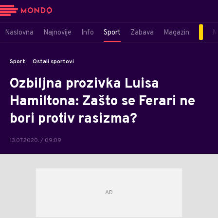
Naslovna
Najnovije
Info
Sport
Zabava
Magazin
M
Sport
Ostali sportovi
Ozbiljna prozivka Luisa
Hamiltona: Zašto se Ferari ne
bori protiv rasizma?
13.07.2020. / 09:09