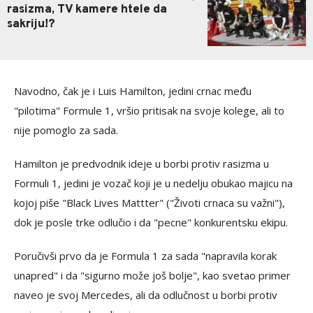
rasizma, TV kamere htele da
sakriju!?
Navodno, čak je i Luis Hamilton, jedini crnac među
"pilotima" Formule 1, vršio pritisak na svoje kolege, ali to
nije pomoglo za sada.
Hamilton je predvodnik ideje u borbi protiv rasizma u
Formuli 1, jedini je vozač koji je u nedelju obukao majicu na
kojoj piše "Black Lives Mattter" ("Životi crnaca su važni"),
dok je posle trke odlučio i da "pecne" konkurentsku ekipu.
Poručivši prvo da je Formula 1 za sada "napravila korak
unapred" i da "sigurno može još bolje", kao svetao primer
naveo je svoj Mercedes, ali da odlučnost u borbi protiv