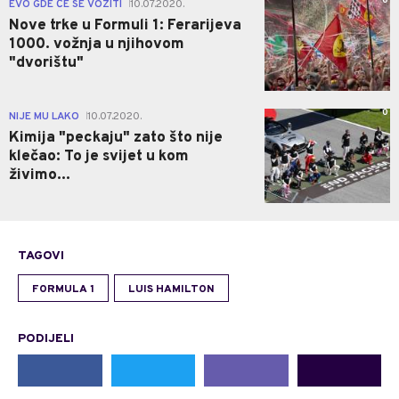
0
EVO GDE ĆE SE VOZITI
10.07.2020.
|
Nove trke u Formuli 1: Ferarijeva
1000. vožnja u njihovom
"dvorištu"
0
NIJE MU LAKO
10.07.2020.
|
Kimija "peckaju" zato što nije
klečao: To je svijet u kom
živimo...
TAGOVI
FORMULA 1
LUIS HAMILTON
PODIJELI