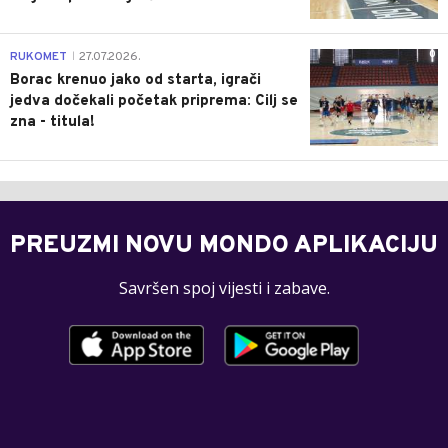
0
RUKOMET
27.07.2026.
|
Borac krenuo jako od starta, igrači
jedva dočekali početak priprema: Cilj se
zna - titula!
PREUZMI NOVU MONDO APLIKACIJU
Savršen spoj vijesti i zabave.