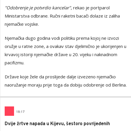
"Odobrenje je potvrdio kancelar"
, rekao je portparol
Ministarstva odbrane. Ručni raketni bacači dolaze iz zaliha
njemačke vojske.
Njemačka dugo godina vodi politiku prema kojoj ne izvozi
oružje u ratne zone, a ovakav stav djelimično je ukorijenjen u
krvavoj istoriji njemačke države u 20. vijeku i naknadnom
pacifizmu.
Države koje žele da proslijede dalje izvezeno njemačko
naoružanje moraju prije toga da dobiju odobrenje od Berlina.
18
:
17
Dvije žrtve napada u Kijevu, šestoro povrijeđenih