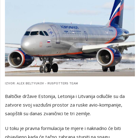
IZVOR: ALEX BELTYUKOV - RUSPOTTERS TEAM
Baltičke države Estonija, Letonija i Litvanija odlučile su da
zatvore svoj vazdušni prostor za ruske avio-kompanije,
saopštili su danas zvaničnici te tri zemlje.
U toku je pravna formulacija te mjere i naknadno će biti
objavljeno kada će tačno zabrana stupiti na snagu.