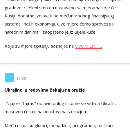
gradove, riješeni smo da nastavimo sa mjerama koje će
Rusiju dodatno izolovati od međunarodnog finansijskog
sistema i naših ekonomija. Ove mjere ćemo sprovesti u
narednim danima", saopšteno je iz Bijele kuće.
Koje su mjere upitanju saznajte na
OVOM LINKU
.
23
:
22
Ukrajinci u redovima čekaju na oružje
"Njujork Tajms" objavio prilog u kome se vidi da Ukrajinci
masovno čekaju na punktovima s oružjem.
Među njima su glumci, menadžeri, programeri, muškarci i