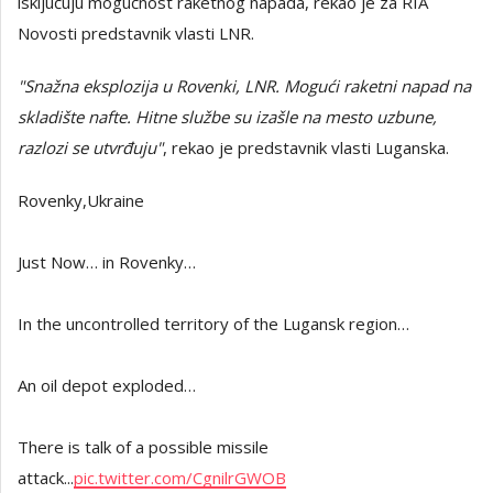
isključuju mogućnost raketnog napada, rekao je za RIA
Novosti predstavnik vlasti LNR.
"Snažna eksplozija u Rovenki, LNR. Mogući raketni napad na
skladište nafte. Hitne službe su izašle na mesto uzbune,
razlozi se utvrđuju"
, rekao je predstavnik vlasti Luganska.
Rovenky,Ukraine
Just Now… in Rovenky…
In the uncontrolled territory of the Lugansk region…
An oil depot exploded…
There is talk of a possible missile
attack...
pic.twitter.com/CgnilrGWOB