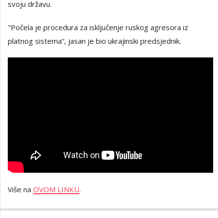
svoju državu.
"Počela je procedura za isključenje ruskog agresora iz
platnog sistema“, jasan je bio ukrajinski predsjednik.
Više na
OVOM LINKU
.