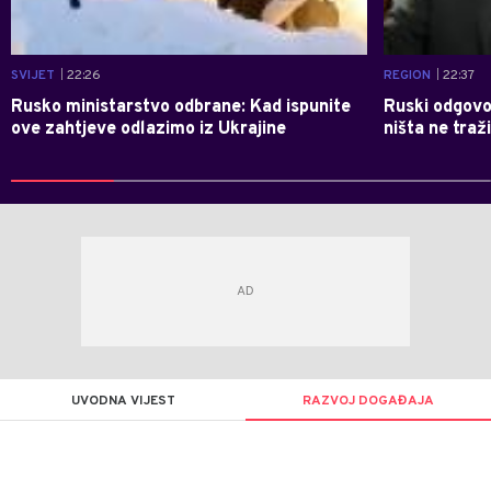
SVIJET
| 22:26
REGION
| 22:37
Rusko ministarstvo odbrane: Kad ispunite
Ruski odgovor
ove zahtjeve odlazimo iz Ukrajine
ništa ne traž
UVODNA VIJEST
RAZVOJ DOGAĐAJA