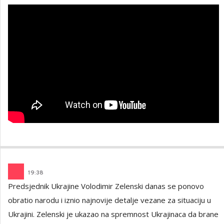
19
:
38
Predsjednik Ukrajine Volodimir Zelenski danas se ponovo
obratio narodu i iznio najnovije detalje vezane za situaciju u
Ukrajini. Zelenski je ukazao na spremnost Ukrajinaca da brane