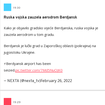
19
:
30
Ruska vojska zauzela aerodrom Berdjansk
Kako je objavilo gradsko vijeće Berdjanska, ruska vojska je
zauzela aerodrom u tom gradu.
Berdjansk je lučki grad u Zaporoškoj oblasti (pokrajina) na
jugoistoku Ukrajine.
⚡️Berdyansk airport has been
seized.
pic.twitter.com/7Md5NuOJK0
February 26, 2022
— NEXTA (@nexta_tv)
19
:
29