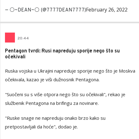
February 26, 2022
— ⚪️~DEAN~⚪️ (@7777DEAN7777)
20
:
44
Pentagon tvrdi: Rusi napreduju sporije nego što su
očekivali
Ruska vojska u Ukrajini napreduje sporije nego što je Moskva
očekivala, kazao je viši dužnosnik Pentagona.
"Suočeni su s više otpora nego što su očekivali", rekao je
službenik Pentagona na brifingu za novinare.
"Ruske snage ne napreduju onako brzo kako su
pretpostavljali da hoće", dodao je.