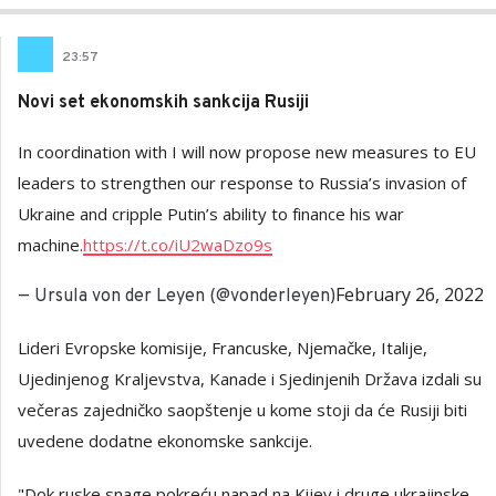
23
:
57
Novi set ekonomskih sankcija Rusiji
In coordination with I will now propose new measures to EU
leaders to strengthen our response to Russia’s invasion of
Ukraine and cripple Putin’s ability to finance his war
machine.
https://t.co/iU2waDzo9s
February 26, 2022
— Ursula von der Leyen (@vonderleyen)
Lideri Evropske komisije, Francuske, Njemačke, Italije,
Ujedinjenog Kraljevstva, Kanade i Sjedinjenih Država izdali su
večeras zajedničko saopštenje u kome stoji da će Rusiji biti
uvedene dodatne ekonomske sankcije.
"Dok ruske snage pokreću napad na Kijev i druge ukrajinske