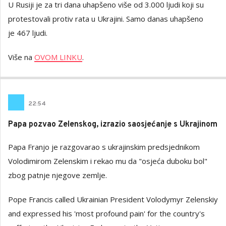
U Rusiji je za tri dana uhapšeno više od 3.000 ljudi koji su
protestovali protiv rata u Ukrajini. Samo danas uhapšeno
je 467 ljudi.
Više na
OVOM LINKU
.
22
:
54
Papa pozvao Zelenskog, izrazio saosjećanje s Ukrajinom
Papa Franjo je razgovarao s ukrajinskim predsjednikom
Volodimirom Zelenskim i rekao mu da "osjeća duboku bol"
zbog patnje njegove zemlje.
Pope Francis called Ukrainian President Volodymyr Zelenskiy
and expressed his 'most profound pain' for the country's