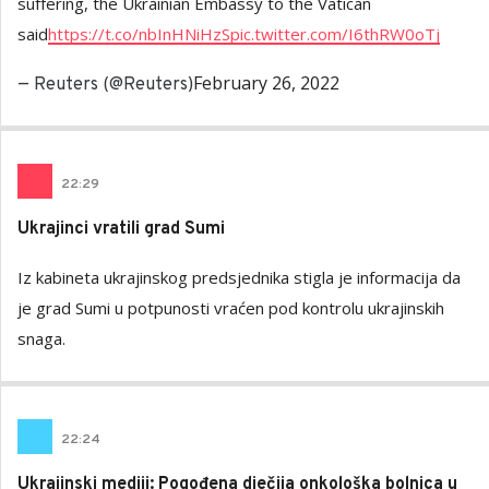
suffering, the Ukrainian Embassy to the Vatican
said
https://t.co/nbInHNiHzS
pic.twitter.com/I6thRW0oTj
February 26, 2022
— Reuters (@Reuters)
22
:
29
Ukrajinci vratili grad Sumi
Iz kabineta ukrajinskog predsjednika stigla je informacija da
je grad Sumi u potpunosti vraćen pod kontrolu ukrajinskih
snaga.
22
:
24
Ukrajinski mediji: Pogođena dječija onkološka bolnica u