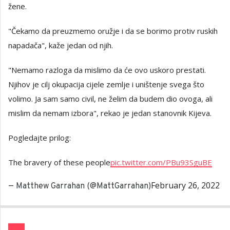
žene.
"Čekamo da preuzmemo oružje i da se borimo protiv ruskih
napadača", kaže jedan od njih.
"Nemamo razloga da mislimo da će ovo uskoro prestati.
Njihov je cilj okupacija cijele zemlje i uništenje svega što
volimo. Ja sam samo civil, ne želim da budem dio ovoga, ali
mislim da nemam izbora", rekao je jedan stanovnik Kijeva.
Pogledajte prilog:
The bravery of these people
pic.twitter.com/PBu93SguBE
February 26, 2022
— Matthew Garrahan (@MattGarrahan)