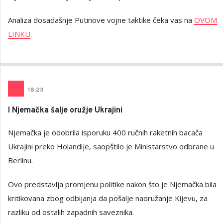
Analiza dosadašnje Putinove vojne taktike čeka vas na
OVOM
LINKU
.
18
:
23
I Njemačka šalje oružje Ukrajini
Njemačka je odobrila isporuku 400 ručnih raketnih bacača
Ukrajini preko Holandije, saopštilo je Ministarstvo odbrane u
Berlinu.
Ovo predstavlja promjenu politike nakon što je Njemačka bila
kritikovana zbog odbijanja da pošalje naoružanje Kijevu, za
razliku od ostalih zapadnih saveznika.