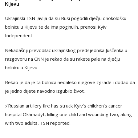
Kijevu
Ukrajinski TSN javlja da su Rusi pogodili dječju onokološku
bolnicu u Kijevu te da ima poginulih, prenosi Kyiv
Independent.
Nekadašnji prevodilac ukrajinskog predsjednika Juščenka u
razgovoru na CNN je rekao da su rakete pale na dječju
bolnicu u Kijevu.
Rekao je da je ta bolnica nedaleko njegove zgrade i dodao da
je jedno dijete navodno izgubilo život.
⚡️Russian artillery fire has struck Kyiv's children's cancer
hospital Okhmadyt, killing one child and wounding two, along
with two adults, TSN reported.