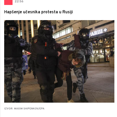
22
:
56
Hapšenje učesnika protesta u Rusiji
IZVOR: MAXIM SHIPENKOV/EPA