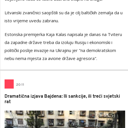
Litvanski zvaničnici saopštili su da je cilj baltičkih zemalja da u
isto vrijeme uvedu zabranu.
Estonska premijerka Kaja Kalas napisala je danas na Tviteru
da zapadne države treba da izoluju Rusiju i ekonomski i
politički poslije invazije na Ukrajinu jer "na demokratskom
nebu nema mjesta za avione države agresora".
20
:
11
Dramatična izjava Bajdena: Ili sankcije, ili treći svjetski
rat