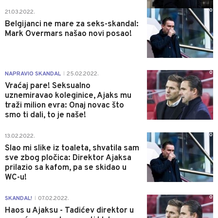
0
21.03.2022.
Belgijanci ne mare za seks-skandal:
Mark Overmars našao novi posao!
0
NAPRAVIO SKANDAL
25.02.2022.
|
Vraćaj pare! Seksualno
uznemiravao koleginice, Ajaks mu
traži milion evra: Onaj novac što
smo ti dali, to je naše!
0
13.02.2022.
Slao mi slike iz toaleta, shvatila sam
sve zbog pločica: Direktor Ajaksa
prilazio sa kafom, pa se skidao u
WC-u!
0
SKANDAL!
07.02.2022.
|
Haos u Ajaksu - Tadićev direktor u