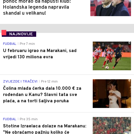
ponoć morao da napusti klub:
Holandska legenda napravila
skandal u velikanu!
NAJNOVIJE
0
FUDBAL
Pre 7 min
|
U februaru igrao na Marakani, sad
vrijedi 130 miliona evra
0
ZVIJEZDE I TRAČEVI
Pre 12 min
|
Čolina mlađa ćerka dala 10.000 € za
rođendan u Kanu? Slavni tata sve
plaća, a na torti šaljiva poruka
0
FUDBAL
Pre 35 min
|
Stotine Izraelaca dolaze na Marakanu:
"Ne obraćamo pažnju koliko će