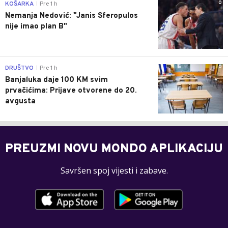
0
KOŠARKA
Pre 1 h
|
Nemanja Nedović: "Janis Sferopulos
nije imao plan B"
0
DRUŠTVO
Pre 1 h
|
Banjaluka daje 100 KM svim
prvačićima: Prijave otvorene do 20.
avgusta
PREUZMI NOVU MONDO APLIKACIJU
Savršen spoj vijesti i zabave.