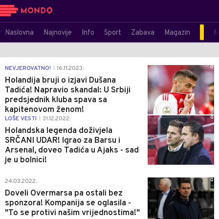
Naslovna
Najnovije
Info
Sport
Zabava
Magazin
M
0
NEVJEROVATNO!
16.11.2023.
|
Holandija bruji o izjavi Dušana
Tadića! Napravio skandal: U Srbiji
predsjednik kluba spava sa
kapitenovom ženom!
0
LOŠE VESTI
31.12.2022.
|
Holandska legenda doživjela
SRČANI UDAR! Igrao za Barsu i
Arsenal, doveo Tadića u Ajaks - sad
je u bolnici!
0
24.03.2022.
Doveli Overmarsa pa ostali bez
sponzora! Kompanija se oglasila -
"To se protivi našim vrijednostima!"