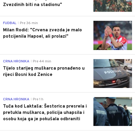
Zvezdinih biti na stadionu"
0
FUDBAL
Pre 36 min
|
Milan Rodić: "Crvena zvezda je malo
potcijenila Hapoel, ali prolazi"
0
CRNA HRONIKA
Pre 44 min
|
Tijelo starijeg muškarca pronađeno u
rijeci Bosni kod Zenice
0
CRNA HRONIKA
Pre 1 h
|
Tuča kod Laktaša: Šestorica presrela i
pretukla muškarca, policija uhapsila i
osobu koja ga je pokušala odbraniti