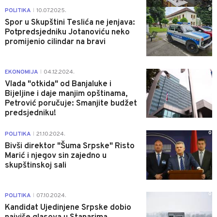
0
POLITIKA
10.07.2025.
|
Spor u Skupštini Teslića ne jenjava:
Potpredsjedniku Jotanoviću neko
promijenio cilindar na bravi
6
EKONOMIJA
04.12.2024.
|
Vlada "otkida" od Banjaluke i
Bijeljine i daje manjim opštinama,
Petrović poručuje: Smanjite budžet
predsjedniku!
0
POLITIKA
21.10.2024.
|
Bivši direktor "Šuma Srpske" Risto
Marić i njegov sin zajedno u
skupštinskoj sali
0
POLITIKA
07.10.2024.
|
Kandidat Ujedinjene Srpske dobio