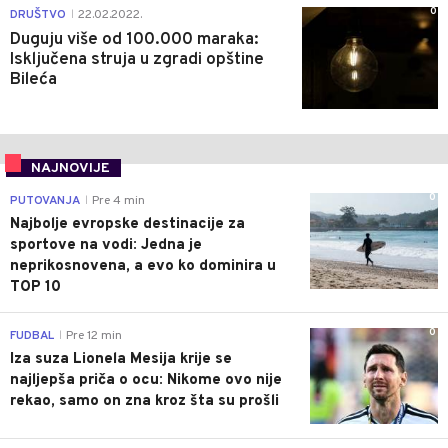
0
DRUŠTVO
22.02.2022.
|
Duguju više od 100.000 maraka:
Isključena struja u zgradi opštine
Bileća
NAJNOVIJE
0
PUTOVANJA
Pre 4 min
|
Najbolje evropske destinacije za
sportove na vodi: Jedna je
neprikosnovena, a evo ko dominira u
TOP 10
0
FUDBAL
Pre 12 min
|
Iza suza Lionela Mesija krije se
najljepša priča o ocu: Nikome ovo nije
rekao, samo on zna kroz šta su prošli