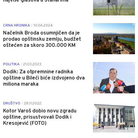
najviše glasova u Stanarima
0
CRNA HRONIKA
10.06.2024.
|
Načelnik Broda osumnjičen da je
prodao opštinsku zemlju, budžet
oštećen za skoro 300.000 KM
0
POLITIKA
21.03.2023.
|
Dodik: Za otpremnine radnika
opštine u Bileći biće izdvojeno dva
miliona maraka
0
DRUŠTVO
28.11.2022.
|
Kotor Varoš dobio novu zgradu
opštine, prisustvovali Dodik i
Kresojević (FOTO)