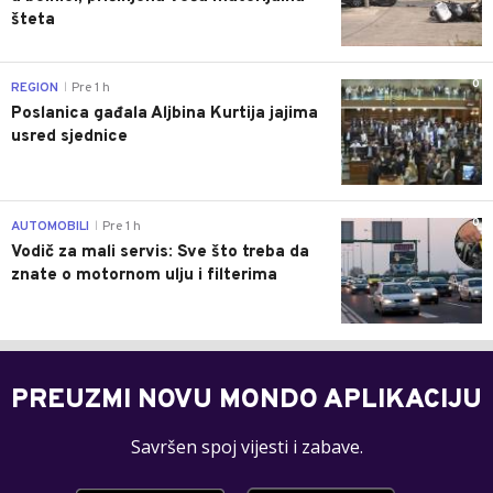
šteta
0
REGION
Pre 1 h
|
Poslanica gađala Aljbina Kurtija jajima
usred sjednice
0
AUTOMOBILI
Pre 1 h
|
Vodič za mali servis: Sve što treba da
znate o motornom ulju i filterima
PREUZMI NOVU MONDO APLIKACIJU
Savršen spoj vijesti i zabave.