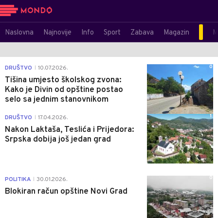
Naslovna
Najnovije
Info
Sport
Zabava
Magazin
M
0
DRUŠTVO
10.07.2026.
|
Tišina umjesto školskog zvona:
Kako je Divin od opštine postao
selo sa jednim stanovnikom
1
DRUŠTVO
17.04.2026.
|
Nakon Laktaša, Teslića i Prijedora:
Srpska dobija još jedan grad
0
POLITIKA
30.01.2026.
|
Blokiran račun opštine Novi Grad