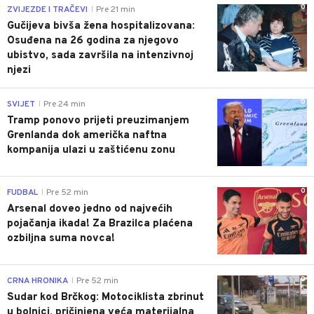
0
ZVIJEZDE I TRAČEVI
Pre 21 min
|
Gučijeva bivša žena hospitalizovana:
Osuđena na 26 godina za njegovo
ubistvo, sada završila na intenzivnoj
njezi
0
SVIJET
Pre 24 min
|
Tramp ponovo prijeti preuzimanjem
Grenlanda dok američka naftna
kompanija ulazi u zaštićenu zonu
0
FUDBAL
Pre 52 min
|
Arsenal doveo jedno od najvećih
pojačanja ikada! Za Brazilca plaćena
ozbiljna suma novca!
0
CRNA HRONIKA
Pre 52 min
|
Sudar kod Brčkog: Motociklista zbrinut
u bolnici, pričinjena veća materijalna